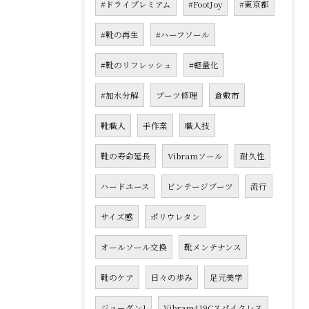
#ドライプレミアム
#FootJoy
#東京都
#靴の再生
#ハーフソール
#靴のリフレッシュ
#軽量化
#加水分解
ブーツ修理
倉敷市
靴職人
手作業
職人技
靴の寿命延長
Vibramソール
耐久性
ハードユース
ビンテージブーツ
流行
サイズ感
ポリウレタン
オールソール交換
靴メンテナンス
靴のケア
日々の歩み
足元美学
ジョーダン1
Vibram419Cスパイクレス