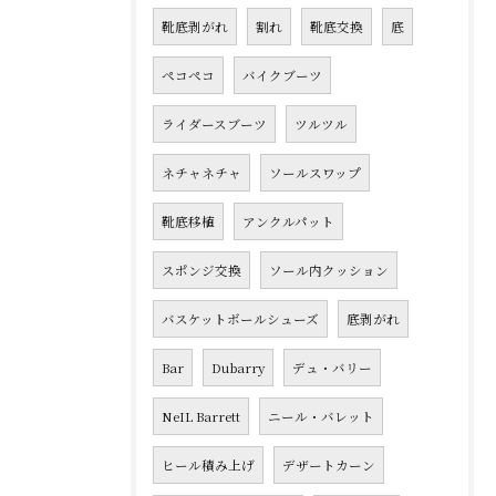
靴底剥がれ
割れ
靴底交換
底
ペコペコ
バイクブーツ
ライダースブーツ
ツルツル
ネチャネチャ
ソールスワップ
靴底移植
アンクルパット
スポンジ交換
ソール内クッション
バスケットボールシューズ
底剥がれ
Bar
Dubarry
デュ・バリー
NeIL Barrett
ニール・バレット
ヒール積み上げ
デザートカーン