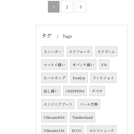
1
2
3
タグ
Tags
スニーカー
エアフォース
エアズーム
マッケイ縫い
オパンケ縫い
576
ヒールカップ
FootJoy
フットジョイ
出し縫い
CHIPPEWA
チペワ
エンジニアブーツ
ソール交換
Vibram4014
Timberland
Vibram1136
ECCO
ゴルフシューズ