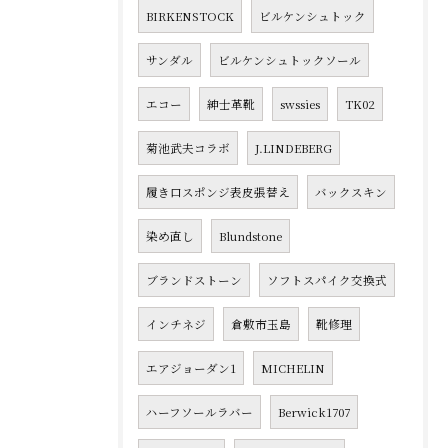
BIRKENSTOCK
ビルケンシュトック
サンダル
ビルケンシュトックソール
エコー
紳士革靴
swssies
TK02
菊池武夫コラボ
J.LINDEBERG
履き口スポンジ表皮張替え
バックスキン
染め直し
Blundstone
ブランドストーン
ソフトスパイク交換式
インチネジ
倉敷市玉島
靴修理
エアジョーダン1
MICHELIN
ハーフソールラバー
Berwick1707