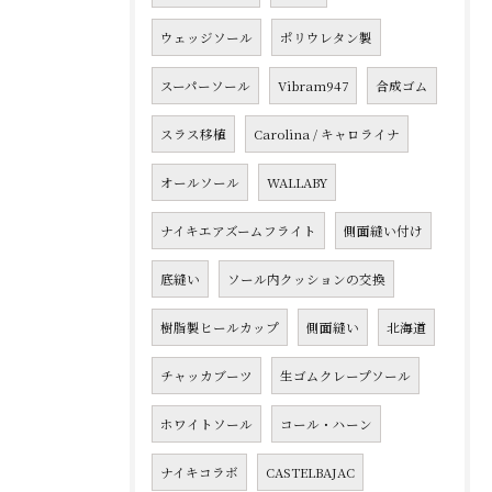
ウェッジソール
ポリウレタン製
スーパーソール
Vibram947
合成ゴム
スラス移植
Carolina / キャロライナ
オールソール
WALLABY
ナイキエアズームフライト
側面縫い付け
底縫い
ソール内クッションの交換
樹脂製ヒールカップ
側面縫い
北海道
チャッカブーツ
生ゴムクレープソール
ホワイトソール
コール・ハーン
ナイキコラボ
CASTELBAJAC