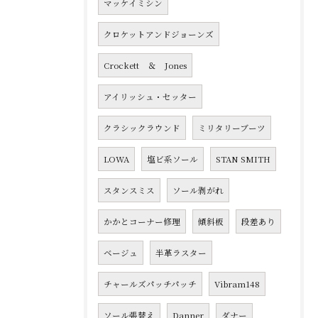
マッケイミシン
クロケットアンドジョーンズ
Crockett ＆ Jones
アイリッシュ・セッター
クラシックラウンド
ミリタリーブーツ
LOWA
塩ビ系ソール
STAN SMITH
スタンスミス
ソール剥がれ
かかとコーナー修理
傾斜板
段差あり
ベージュ
半革ラスター
チャールズパッチパッチ
Vibram148
ソール張替え
Danner
ダナー