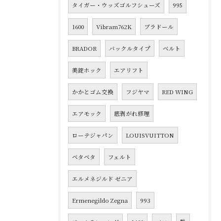
タイガー・ウッズゴルフシューズ
995
1600
Vibram762K
ブラドール
BRADOR
バックルタイプ
ベルト
美錠ホック
エアリフト
かかとゴム交換
フジヤマ
RED WING
エアモック
底剥がれ修理
ローテジャパン
LOUISVUITTON
ベタベタ
フェルト
エルメネジルド ゼニア
Ermenegildo Zegna
993