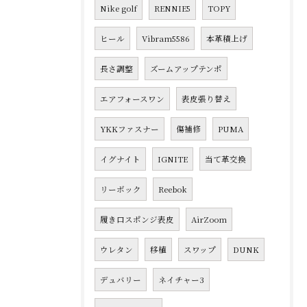
Nike golf
RENNIE5
TOPY
ヒール
Vibram5586
本革積上げ
長さ調整
ズームアップテンポ
エアフォースワン
表皮張り替え
YKKファスナー
傷補修
PUMA
イグナイト
IGNITE
当て革交換
リーボック
Reebok
履き口スポンジ表皮
AirZoom
ウレタン
移植
スワップ
DUNK
デュバリー
ネイチャー3