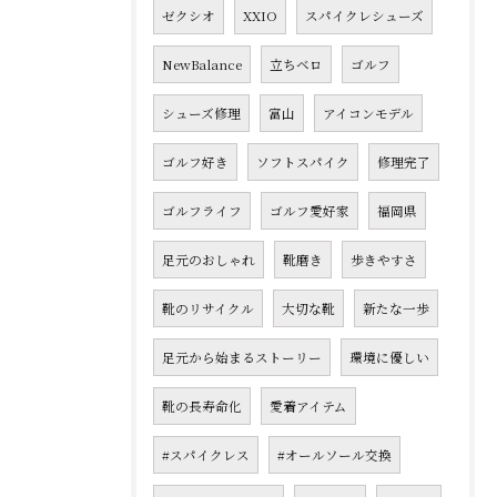
ゼクシオ
XXIO
スパイクレシューズ
NewBalance
立ちベロ
ゴルフ
シューズ修理
富山
アイコンモデル
ゴルフ好き
ソフトスパイク
修理完了
ゴルフライフ
ゴルフ愛好家
福岡県
足元のおしゃれ
靴磨き
歩きやすさ
靴のリサイクル
大切な靴
新たな一歩
足元から始まるストーリー
環境に優しい
靴の長寿命化
愛着アイテム
#スパイクレス
#オールソール交換