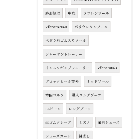
跡形処理
中底
ラフレンボール
Vibram2060
ポリウレタンソール
ペダラ柄ゴム入りソール
ジャーマントレーナー
インスタポンプフューリー
Vibram063
ブロックヒール交換
ミッドソール
本間ゴルフ
婦人ロングブーツ
LLビーン
ロングブーツ
生ゴムクレープ
ミズノ
審判シューズ
シューズガード
縫直し