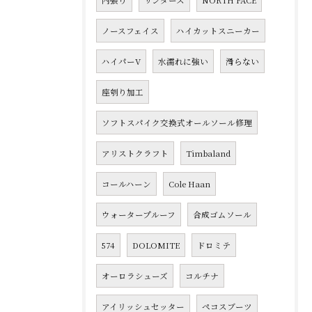
内張り
サンダース
NORTH FACE
ノースフェイス
ハイカットスニーカー
ハイパーV
水濡れに強い
滑らない
座刳り加工
ソフトスパイク交換式オールソール修理
アリストクラフト
Timbaland
コールハーン
Cole Haan
ウォータープルーフ
合成ゴムソール
574
DOLOMITE
ドロミテ
オーロラシューズ
コルチナ
アイリッシュセッター
ペコスブーツ