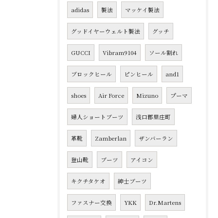
adidas
製法
マッケイ製法
グッドイヤーウェルト製法
グッチ
GUCCI
Vibram9104
ソール割れ
ブロックヒール
ピンヒール
and1
shoes
Air Force
Mizuno
プーマ
婦人ショートブーツ
浅口郡里庄町
革靴
Zamberlan
ザンバーラン
登山靴
ブーツ
アイコン
キクチタケオ
紳士ブーツ
ファスナー交換
YKK
Dr.Martens