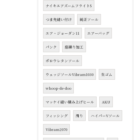
ナイキエアズームフライト5
つま先縫い付け
純正ソール
エア・ジョーダン11
エアーバッグ
パンク
座繰り加工
ポロウレタンソール
ウェッジソールVibram1030
生ゴム
whoop-de-doo
マッケイ縫い積み上げヒール
AKU
フィッシング
滑り
ハイパーVソール
Vibram2070