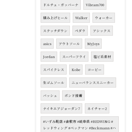
ドルチェ・ガッバーナ
Vibram700
積み上げヒール
Walker
ウォーカー
ステッチダウン
ペダラ
アシックス
asics
アウトソール
MyJoys
Jordan
スーパーフライ
塩ビ系素材
スパイクレス
Kobe
コービー
生ゴムソール
ニューバランススニーカー
バッシュ
ボンド接着
ナイキエアジョーダン7
ネイチャー2
#いずみ靴店 #倉敷市 #岐阜県 #REDWING #
レッドウィング #ベックマン #Beckmann #ハ