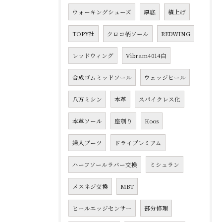
ウォーキングシューズ
厚底
積上げ
TOPY社
クロコ柄ソール
REDWING
レッドウィング
Vibram4014白
合成ゴムミッドソール
ウェッジヒール
八方ミシン
本革
スパイクレス化
本革ソール
座刳り
Koos
婦人ブーツ
ドライプレミアム
ハーフソールラバー交換
ミシュラン
メスネジ交換
MBT
ヒールエッジセンサー
部分修理