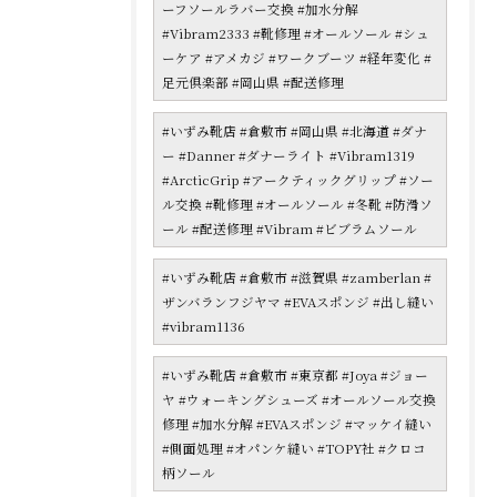
ーフソールラバー交換 #加水分解
#Vibram2333 #靴修理 #オールソール #シュ
ーケア #アメカジ #ワークブーツ #経年変化 #
足元倶楽部 #岡山県 #配送修理
#いずみ靴店 #倉敷市 #岡山県 #北海道 #ダナ
ー #Danner #ダナーライト #Vibram1319
#ArcticGrip #アークティックグリップ #ソー
ル交換 #靴修理 #オールソール #冬靴 #防滑ソ
ール #配送修理 #Vibram #ビブラムソール
#いずみ靴店 #倉敷市 #滋賀県 #zamberlan #
ザンバランフジヤマ #EVAスポンジ #出し縫い
#vibram1136
#いずみ靴店 #倉敷市 #東京都 #Joya #ジョー
ヤ #ウォーキングシューズ #オールソール交換
修理 #加水分解 #EVAスポンジ #マッケイ縫い
#側面処理 #オパンケ縫い #TOPY社 #クロコ
柄ソール