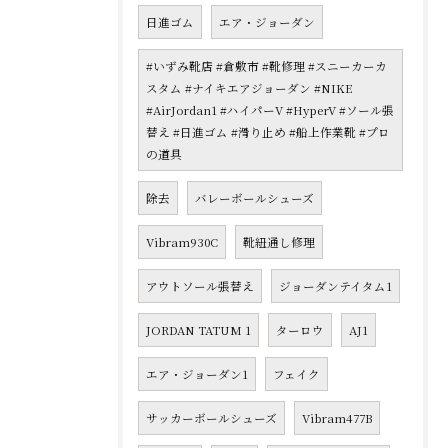
日進ゴム
エア・ジョーダン
#いずみ靴店 #倉敷市 #靴修理 #スニーカーカ
スタム #ナイキエアジョーダン #NIKE
#AirJordan1 #ハイパーV #HyperV #ソール張
替え #日進ゴム #滑り止め #船上作業靴 #プロ
の道具
除去
バレーボールシューズ
Vibram930C
靴紐通し修理
アウトソール張替え
ジョーダンテイタム1
JORDAN TATUM 1
ターロウ
AJ1
エア・ジョーダン1
フェイク
サッカーボールシューズ
Vibram477B