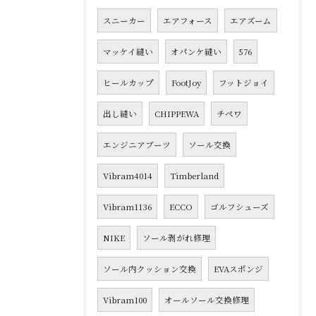
スニーカー
エアフォース
エアズーム
マッケイ縫い
オパンケ縫い
576
ヒールカップ
FootJoy
フットジョイ
出し縫い
CHIPPEWA
チペワ
エンジニアブーツ
ソール交換
Vibram4014
Timberland
Vibram1136
ECCO
ゴルフシューズ
NIKE
ソール剥がれ修理
ソール内クッション交換
EVAスポンジ
Vibram100
オールソール交換修理