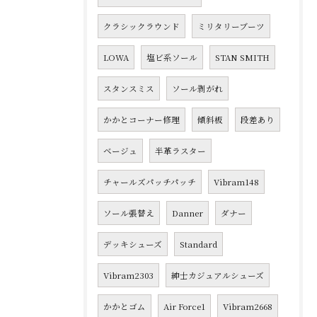
クラシックラウンド
ミリタリーブーツ
LOWA
塩ビ系ソール
STAN SMITH
スタンスミス
ソール剥がれ
かかとコーナー修理
傾斜板
段差あり
ベージュ
半革ラスター
チャールズパッチパッチ
Vibram148
ソール張替え
Danner
ダナー
デッキシューズ
Standard
Vibram2303
紳士カジュアルシューズ
かかとゴム
Air Force1
Vibram2668