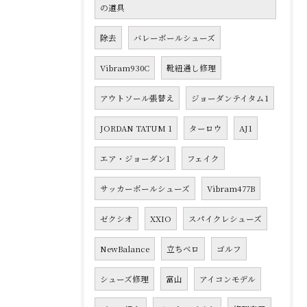
の道具
除去
バレーボールシューズ
Vibram930C
靴紐通し修理
アウトソール張替え
ジョーダンテイタム1
JORDAN TATUM 1
ターロウ
AJ1
エア・ジョーダン1
フェイク
サッカーボールシューズ
Vibram477B
ゼクシオ
XXIO
スパイクレシューズ
NewBalance
立ちベロ
ゴルフ
シューズ修理
富山
アイコンモデル