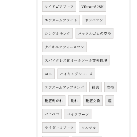
サイドゴアブーツ
Vibram528K
エアズームフライト
ザンバラン
シングルモンク
バックルゴムの交換
ナイキエアフォースワン
スパイクレス化オールソール交換修理
ACG
ハイキングシューズ
エアズームアップテンポ
靴底
交換
靴底剥がれ
割れ
靴底交換
底
ペコペコ
バイクブーツ
ライダースブーツ
ツルツル