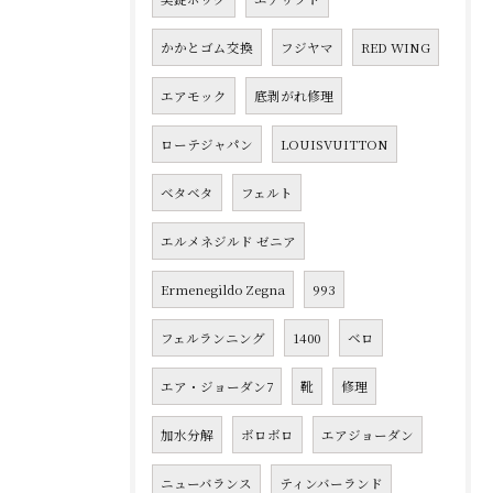
かかとゴム交換
フジヤマ
RED WING
エアモック
底剥がれ修理
ローテジャパン
LOUISVUITTON
ベタベタ
フェルト
エルメネジルド ゼニア
Ermenegildo Zegna
993
フェルランニング
1400
ベロ
エア・ジョーダン7
靴
修理
加水分解
ボロボロ
エアジョーダン
ニューバランス
ティンバーランド