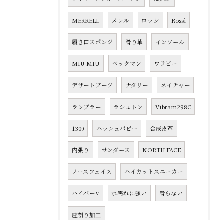
MERRELL
メレル
ロッシ
Rossi
履き口スポンジ
滑り革
インソール
MIU MIU
ベックマン
ワラビー
デザートブーツ
ナタリー
ネイチャー
ランブラー
ラシュトン
Vibram298C
1300
ハッシュパピー
合成皮革
内張り
サンダース
NORTH FACE
ノースフェイス
ハイカットスニーカー
ハイパーV
水濡れに強い
滑らない
座刳り加工