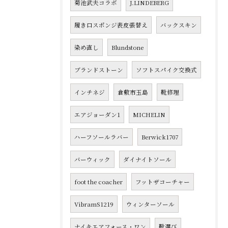
菊池武夫コラボ
J.LINDEBERG
履き口スポンジ表皮張替え
バックスキン
染め直し
Blundstone
ブランドストーン
ソフトスパイク交換式
インチネジ
倉敷市玉島
靴修理
エアジョーダン1
MICHELIN
ハーフソールラバー
Berwick1707
バーウィック
ダイナイトソール
foot the coacher
フットザコーチャー
VibramS1219
ウィンターソール
ナイキエアフォース・ワン
靴選び