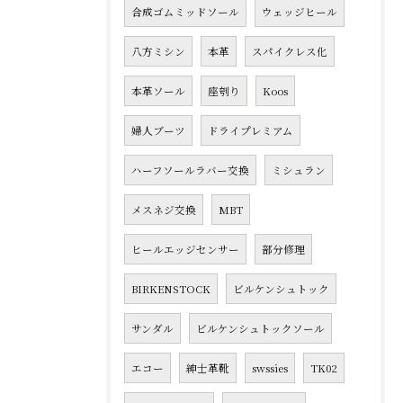
合成ゴムミッドソール
ウェッジヒール
八方ミシン
本革
スパイクレス化
本革ソール
座刳り
Koos
婦人ブーツ
ドライプレミアム
ハーフソールラバー交換
ミシュラン
メスネジ交換
MBT
ヒールエッジセンサー
部分修理
BIRKENSTOCK
ビルケンシュトック
サンダル
ビルケンシュトックソール
エコー
紳士革靴
swssies
TK02