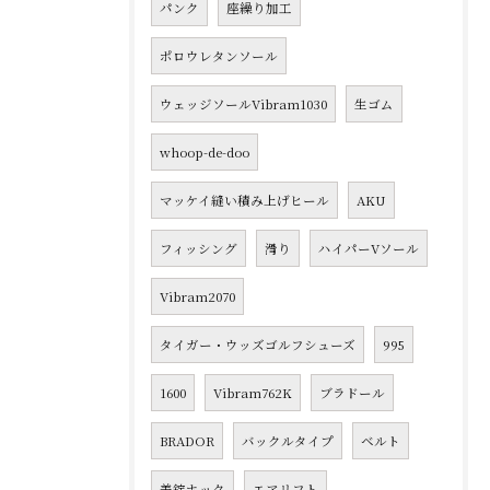
パンク
座繰り加工
ポロウレタンソール
ウェッジソールVibram1030
生ゴム
whoop-de-doo
マッケイ縫い積み上げヒール
AKU
フィッシング
滑り
ハイパーVソール
Vibram2070
タイガー・ウッズゴルフシューズ
995
1600
Vibram762K
ブラドール
BRADOR
バックルタイプ
ベルト
美錠ホック
エアリフト