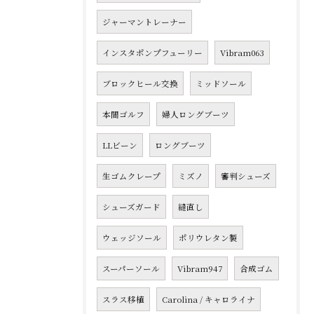
ジャーマントレーナー
インスタポンプフューリー
Vibram063
ブロックヒール交換
ミッドソール
本間ゴルフ
婦人ロングブーツ
LLビーン
ロングブーツ
生ゴムクレープ
ミズノ
審判シューズ
シューズガード
縫直し
ウェッジソール
ポリウレタン製
スーパーソール
Vibram947
合成ゴム
スラス移植
Carolina / キャロライナ