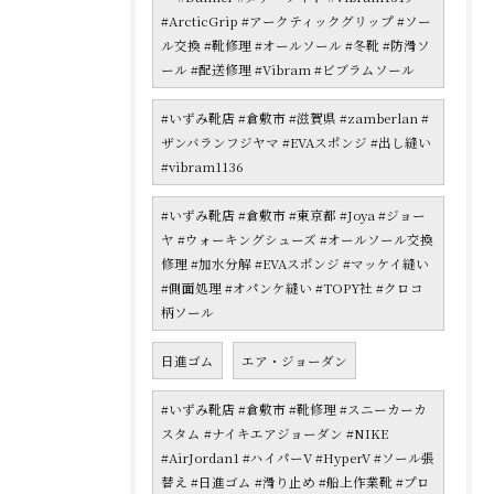
#ArcticGrip #アークティックグリップ #ソー
ル交換 #靴修理 #オールソール #冬靴 #防滑ソ
ール #配送修理 #Vibram #ビブラムソール
#いずみ靴店 #倉敷市 #滋賀県 #zamberlan #
ザンバランフジヤマ #EVAスポンジ #出し縫い
#vibram1136
#いずみ靴店 #倉敷市 #東京都 #Joya #ジョー
ヤ #ウォーキングシューズ #オールソール交換
修理 #加水分解 #EVAスポンジ #マッケイ縫い
#側面処理 #オパンケ縫い #TOPY社 #クロコ
柄ソール
日進ゴム
エア・ジョーダン
#いずみ靴店 #倉敷市 #靴修理 #スニーカーカ
スタム #ナイキエアジョーダン #NIKE
#AirJordan1 #ハイパーV #HyperV #ソール張
替え #日進ゴム #滑り止め #船上作業靴 #プロ