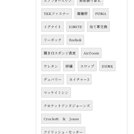
エアフォースワン
表皮張り替え
YKKファスナー
傷補修
PUMA
イグナイト
IGNITE
当て革交換
リーボック
Reebok
履き口スポンジ表皮
AirZoom
ウレタン
移植
スワップ
DUNK
デュバリー
ネイチャー3
マッケイミシン
クロケットアンドジョーンズ
Crockett ＆ Jones
アイリッシュ・セッター