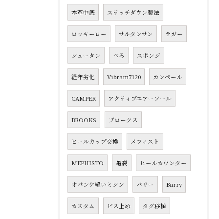
本革中底
ステッチダウン製法
ロッキーロー
サルタンサン
ラガー
シュータン
べろ
スポンジ
経年劣化
Vibram7120
カンペール
CAMPER
アクティブエアーソール
BROOKS
ブロークス
ヒールカップ交換
メフィスト
MEPHISTO
亀裂
ヒールカウンター
オパンケ縫いミシン
バリー
Barry
カスタム
ビス止め
タグ移植