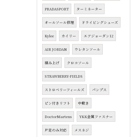
PRADASPORT
ターミネーター
オールソール修理
ドライビングシューズ
Kylee
カイリー
エアジョーダン12
AIR JORDAN
ウレタンソール
積み上げ
クロコソール
STRAWBERRY-FIELDS
ストロベリーフィールズ
パンプス
ピン付きリフト
中敷き
DoctorMartens
YKK金属ファスナー
片足のみ対応
メスネジ