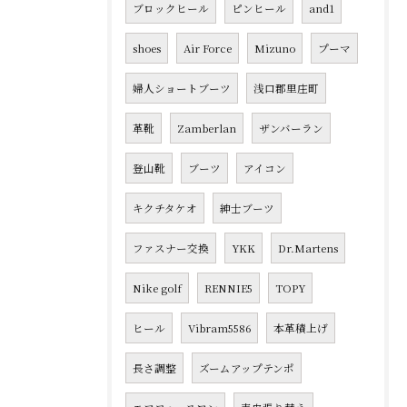
ブロックヒール
ピンヒール
and1
shoes
Air Force
Mizuno
プーマ
婦人ショートブーツ
浅口郡里庄町
革靴
Zamberlan
ザンバーラン
登山靴
ブーツ
アイコン
キクチタケオ
紳士ブーツ
ファスナー交換
YKK
Dr.Martens
Nike golf
RENNIE5
TOPY
ヒール
Vibram5586
本革積上げ
長さ調整
ズームアップテンポ