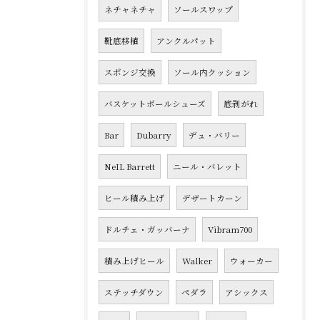
ネチャネチャ
ソールスワップ
靴底移植
アンクルパット
スポンジ交換
ソール内クッション
バスケットボールシューズ
底剥がれ
Bar
Dubarry
デュ・バリー
NeIL Barrett
ニール・バレット
ヒール積み上げ
デザートカーン
ドルチェ・ガッバーナ
Vibram700
積み上げヒール
Walker
ウォーカー
ステッチダウン
ペダラ
アシックス