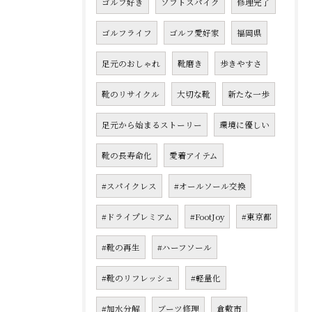
ゴルフ好き
ソフトスパイク
修理完了
ゴルフライフ
ゴルフ愛好家
福岡県
足元のおしゃれ
靴磨き
歩きやすさ
靴のリサイクル
大切な靴
新たな一歩
足元から始まるストーリー
環境に優しい
靴の長寿命化
愛着アイテム
#スパイクレス
#オールソール交換
#ドライプレミアム
#FootJoy
#東京都
#靴の再生
#ハーフソール
#靴のリフレッシュ
#軽量化
#加水分解
ブーツ修理
倉敷市