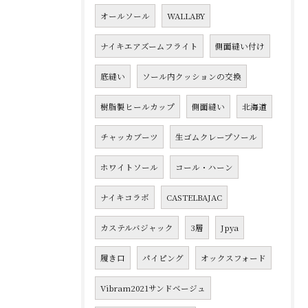
オールソール
WALLABY
ナイキエアズームフライト
側面縫い付け
底縫い
ソール内クッションの交換
樹脂製ヒールカップ
側面縫い
北海道
チャッカブーツ
生ゴムクレープソール
ホワイトソール
コール・ハーン
ナイキコラボ
CASTELBAJAC
カステルバジャック
3層
Jpya
履き口
パイピング
オックスフォード
Vibram2021サンドベージュ