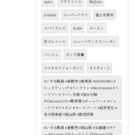
asics
アウトソール
MyJoys
Jordan
スーパーフライ
塩ビ系素材
スパイクレス
Kobe
コービー
生ゴムソール
ニューバランススニーカー
バッシュ
ボンド接着
ナイキエアジョーダン7
ネイチャー2
#いずみ靴店 #倉敷市 #岐阜県 #REDWING #
レッドウィング #ベックマン #Beckmann #ハ
ーフソールラバー交換 #加水分解
#Vibram2333 #靴修理 #オールソール #シュ
ーケア #アメカジ #ワークブーツ #経年変化 #
足元倶楽部 #岡山県 #配送修理
#いずみ靴店 #倉敷市 #岡山県 #北海道 #ダナ
ー #Danner #ダナーライト #Vibram1319