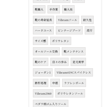
靴職人
手作業
職人技
靴の寿命延長
Vibramソール
耐久性
ハードユース
ビンテージブーツ
流行
サイズ感
ポリウレタン
オールソール交換
靴メンテナンス
靴のケア
日々の歩み
足元美学
ジョーダン1
Vibram419Cスパイクレス
跡形処理
中底
ラフレンボール
Vibram2060
ポリウレタンソール
ペダラ柄ゴム入りソール