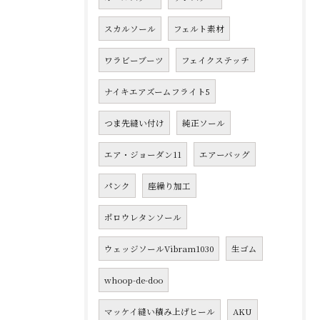
スカルソール
フェルト素材
ワラビーブーツ
フェイクステッチ
ナイキエアズームフライト5
つま先縫い付け
純正ソール
エア・ジョーダン11
エアーバッグ
パンク
座繰り加工
ポロウレタンソール
ウェッジソールVibram1030
生ゴム
whoop-de-doo
マッケイ縫い積み上げヒール
AKU