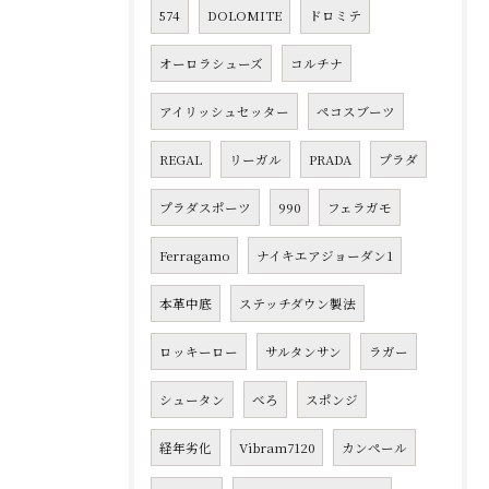
574
DOLOMITE
ドロミテ
オーロラシューズ
コルチナ
アイリッシュセッター
ペコスブーツ
REGAL
リーガル
PRADA
プラダ
プラダスポーツ
990
フェラガモ
Ferragamo
ナイキエアジョーダン1
本革中底
ステッチダウン製法
ロッキーロー
サルタンサン
ラガー
シュータン
べろ
スポンジ
経年劣化
Vibram7120
カンペール