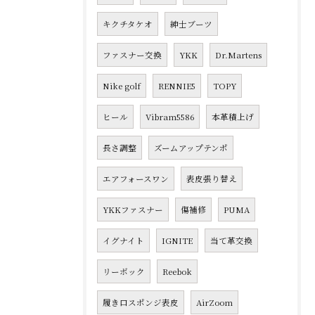
キクチタケオ
紳士ブーツ
ファスナー交換
YKK
Dr.Martens
Nike golf
RENNIE5
TOPY
ヒール
Vibram5586
本革積上げ
長さ調整
ズームアップテンポ
エアフォースワン
表皮張り替え
YKKファスナー
傷補修
PUMA
イグナイト
IGNITE
当て革交換
リーボック
Reebok
履き口スポンジ表皮
AirZoom