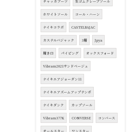
チャッカブーツ
生ゴムクレープソール
ホワイトソール
コール・ハーン
ナイキコラボ
CASTELBAJAC
カステルバジャック
3層
Jpya
履き口
パイピング
オックスフォード
Vibram2021サンドベージュ
ナイキエアジョーダン11
ナイキエアズームアップテンポ
ナイキダンク
カップソール
Vibram377K
CONVERSE
コンバース
オールスター
ワンスター