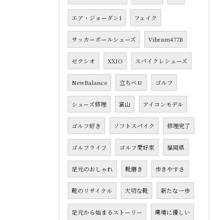
エア・ジョーダン1
フェイク
サッカーボールシューズ
Vibram477B
ゼクシオ
XXIO
スパイクレシューズ
NewBalance
立ちベロ
ゴルフ
シューズ修理
富山
アイコンモデル
ゴルフ好き
ソフトスパイク
修理完了
ゴルフライフ
ゴルフ愛好家
福岡県
足元のおしゃれ
靴磨き
歩きやすさ
靴のリサイクル
大切な靴
新たな一歩
足元から始まるストーリー
環境に優しい