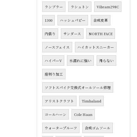
ランブラー
ラシュトン
Vibram298C
1300
ハッシュパピー
合成皮革
内張り
サンダース
NORTH FACE
ノースフェイス
ハイカットスニーカー
ハイパーV
水濡れに強い
滑らない
座刳り加工
ソフトスパイク交換式オールソール修理
アリストクラフト
Timbaland
コールハーン
Cole Haan
ウォータープルーフ
合成ゴムソール