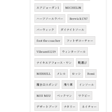
エアジョーダン1
MICHELIN
ハーフソールラバー
Berwick1707
バーウィック
ダイナイトソール
foot the coacher
フットザコーチャー
VibramS1219
ウィンターソール
ナイキエアフォース・ワン
靴選び
MERRELL
メレル
ロッシ
Rossi
履き口スポンジ
滑り革
インソール
MIU MIU
ベックマン
ワラビー
デザートブーツ
ナタリー
ネイチャー