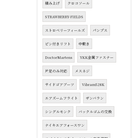
積み上げ
クロコソール
STRAWBERRY-FIELDS
ストロベリーフィールズ
パンプス
ピン付きリフト
中敷き
DoctorMartens
YKK金属ファスナー
片足のみ対応
メスネジ
サイドゴアブーツ
Vibram528K
エアズームフライト
ザンバラン
シングルモンク
バックルゴムの交換
ナイキエアフォースワン