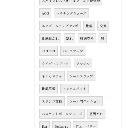
スパイクレス化オールソール交換修理
ACG
ハイキングシューズ
エアズームアップテンポ
靴底
交換
靴底剥がれ
割れ
靴底交換
底
ペコペコ
バイクブーツ
ライダースブーツ
ツルツル
ネチャネチャ
ソールスワップ
靴底移植
アンクルパット
スポンジ交換
ソール内クッション
バスケットボールシューズ
底剥がれ
Bar
Dubarry
デュ・バリー