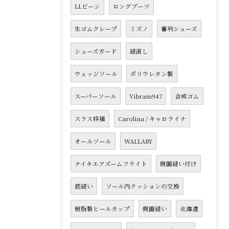
LLビーン
ロングブーツ
生ゴムクレープ
ミズノ
審判シューズ
シューズガード
縫直し
ウェッジソール
ポリウレタン製
スーパーソール
Vibram947
合成ゴム
スラス移植
Carolina / キャロライナ
オールソール
WALLABY
ナイキエアズームフライト
側面縫い付け
底縫い
ソール内クッションの交換
樹脂製ヒールカップ
側面縫い
北海道