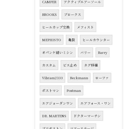
CAMPER
アクティブエアーソール
BROOKS
ブロークス
ヒールカップ交換
メフィスト
MEPHISTO
亀裂
ヒールカウンター
オパンケ縫いミシン
バリー
Barry
カスタム
ビス止め
タグ移植
Vibram2333
Beckmann
ローファ
ポストマン
Postman
エアジョーダンワン
エアフォース・ワン
DR. MARTENS
ドクターマーチン
ブリヂストン
ツアーステージ