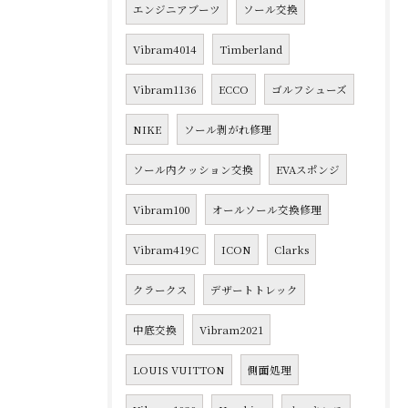
エンジニアブーツ
ソール交換
Vibram4014
Timberland
Vibram1136
ECCO
ゴルフシューズ
NIKE
ソール剥がれ修理
ソール内クッション交換
EVAスポンジ
Vibram100
オールソール交換修理
Vibram419C
ICON
Clarks
クラークス
デザートトレック
中底交換
Vibram2021
LOUIS VUITTON
側面処理