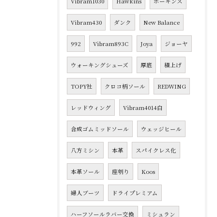
Vibram1030
Hawkins
ホーキンス
Vibram430
ダンク
New Balance
992
Vibram893C
Joya
ジョーヤ
ウォーキングシューズ
厚底
積上げ
TOPY社
クロコ柄ソール
REDWING
レッドウィング
Vibram4014白
合成ゴムミッドソール
ウェッジヒール
八方ミシン
本革
スパイクレス化
本革ソール
座刳り
Koos
婦人ブーツ
ドライプレミアム
ハーフソールラバー交換
ミシュラン