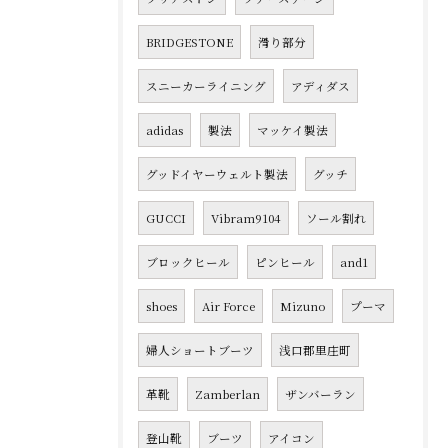
BRIDGESTONE
滑り部分
スニーカーライニング
アディダス
adidas
製法
マッケイ製法
グッドイヤーウェルト製法
グッチ
GUCCI
Vibram9104
ソール割れ
ブロックヒール
ピンヒール
and1
shoes
Air Force
Mizuno
プーマ
婦人ショートブーツ
浅口郡里庄町
革靴
Zamberlan
ザンバーラン
登山靴
ブーツ
アイコン