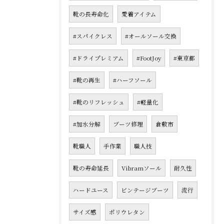
靴の長寿命化
愛着アイテム
#スパイクレス
#オールソール交換
#ドライプレミアム
#FootJoy
#東京都
#靴の再生
#ハーフソール
#靴のリフレッシュ
#軽量化
#加水分解
ブーツ修理
倉敷市
靴職人
手作業
職人技
靴の寿命延長
Vibramソール
耐久性
ハードユース
ビンテージブーツ
流行
サイズ感
ポリウレタン