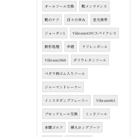
オールソール交換
靴メンテナンス
靴のケア
日々の歩み
足元美学
ジョーダン1
Vibram419Cスパイクレス
跡形処理
中底
ラフレンボール
Vibram2060
ポリウレタンソール
ペダラ柄ゴム入りソール
ジャーマントレーナー
インスタポンプフューリー
Vibram063
ブロックヒール交換
ミッドソール
本間ゴルフ
婦人ロングブーツ