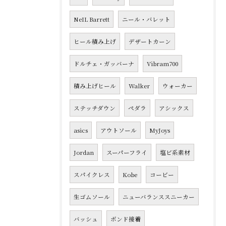
NeIL Barrett
ニール・バレット
ヒール積み上げ
デザートカーン
ドルチェ・ガッバーナ
Vibram700
積み上げヒール
Walker
ウォーカー
ステッチダウン
ペダラ
アシックス
asics
アウトソール
MyJoys
Jordan
スーパーフライ
塩ビ系素材
スパイクレス
Kobe
コービー
生ゴムソール
ニューバランススニーカー
バッシュ
ボンド接着