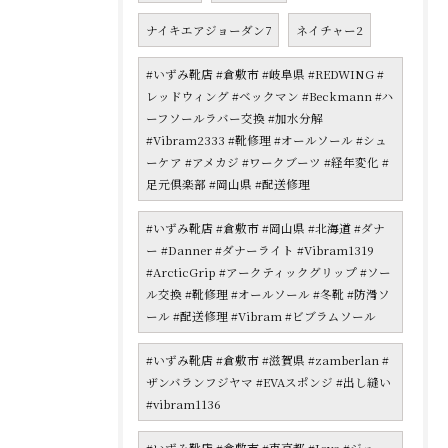
ナイキエアジョーダン7
ネイチャー2
#いずみ靴店 #倉敷市 #岐阜県 #REDWING #
レッドウィング #ベックマン #Beckmann #ハ
ーフソールラバー交換 #加水分解
#Vibram2333 #靴修理 #オールソール #シュ
ーケア #アメカジ #ワークブーツ #経年変化 #
足元倶楽部 #岡山県 #配送修理
#いずみ靴店 #倉敷市 #岡山県 #北海道 #ダナ
ー #Danner #ダナーライト #Vibram1319
#ArcticGrip #アークティックグリップ #ソー
ル交換 #靴修理 #オールソール #冬靴 #防滑ソ
ール #配送修理 #Vibram #ビブラムソール
#いずみ靴店 #倉敷市 #滋賀県 #zamberlan #
ザンバランフジヤマ #EVAスポンジ #出し縫い
#vibram1136