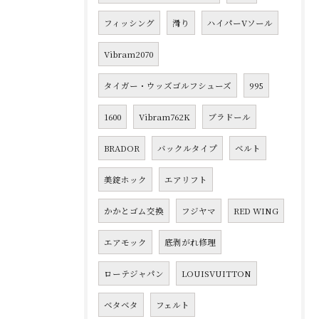
フィッシング
滑り
ハイパーVソール
Vibram2070
タイガー・ウッズゴルフシューズ
995
1600
Vibram762K
ブラドール
BRADOR
バックルタイプ
ベルト
美錠ホック
エアリフト
かかとゴム交換
フジヤマ
RED WING
エアモック
底剥がれ修理
ローテジャパン
LOUISVUITTON
ベタベタ
フェルト