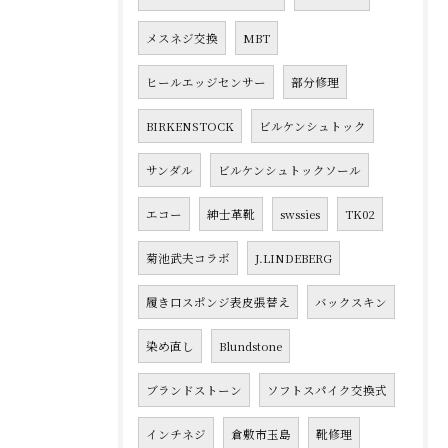
メスネジ交換
MBT
ヒールエッジセンサー
部分修理
BIRKENSTOCK
ビルケンシュトック
サンダル
ビルケンシュトックソール
エコー
紳士革靴
swssies
TK02
菊池武夫コラボ
J.LINDEBERG
履き口スポンジ表皮張替え
バックスキン
染め直し
Blundstone
ブランドストーン
ソフトスパイク交換式
インチネジ
倉敷市玉島
靴修理