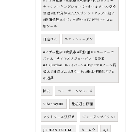
#いずみ靴店 #倉敷市 #東京都 #Joya #ジョー
ヤ #ウォーキングシューズ #オールソール交換
修理 #加水分解 #EVAスポンジ #マッケイ縫い
#側面処理 #オパンケ縫い #TOPY社 #クロコ
柄ソール
日進ゴム
エア・ジョーダン
#いずみ靴店 #倉敷市 #靴修理 #スニーカーカ
スタム #ナイキエアジョーダン #NIKE
#AirJordan1 #ハイパーV #HyperV #ソール張
替え #日進ゴム #滑り止め #船上作業靴 #プロ
の道具
除去
バレーボールシューズ
Vibram930C
靴紐通し修理
アウトソール張替え
ジョーダンテイタム1
JORDAN TATUM 1
ターロウ
AJ1