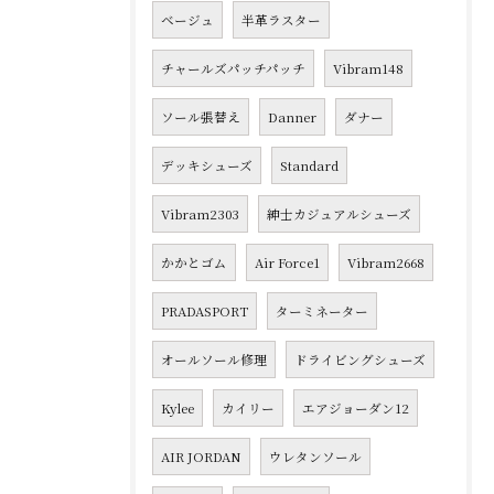
ベージュ
半革ラスター
チャールズパッチパッチ
Vibram148
ソール張替え
Danner
ダナー
デッキシューズ
Standard
Vibram2303
紳士カジュアルシューズ
かかとゴム
Air Force1
Vibram2668
PRADASPORT
ターミネーター
オールソール修理
ドライビングシューズ
Kylee
カイリー
エアジョーダン12
AIR JORDAN
ウレタンソール