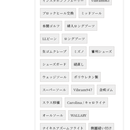
インスタポンプフューリー
Vibram063
ブロックヒール交換
ミッドソール
本間ゴルフ
婦人ロングブーツ
LLビーン
ロングブーツ
生ゴムクレープ
ミズノ
審判シューズ
シューズガード
縫直し
ウェッジソール
ポリウレタン製
スーパーソール
Vibram947
合成ゴム
スラス移植
Carolina / キャロライナ
オールソール
WALLABY
ナイキエアズームフライト
側面縫い付け