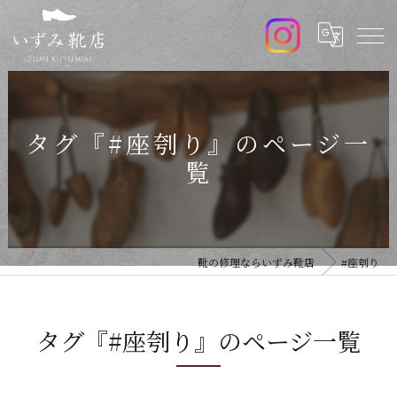
タグ『#座刳り』のページ一
覧
靴の修理ならいずみ靴店
#座刳り
タグ『#座刳り』のページ一覧