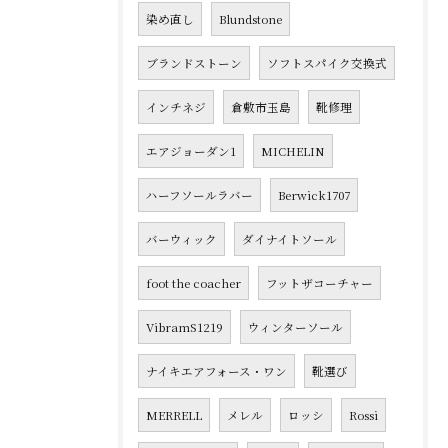
染め直し
Blundstone
ブランドストーン
ソフトスパイク交換式
インチネジ
倉敷市玉島
靴修理
エアジョーダン1
MICHELIN
ハーフソールラバー
Berwick1707
バーウィック
ダイナイトソール
foot the coacher
フットザコーチャー
VibramS1219
ウィンターソール
ナイキエアフォース・ワン
靴選び
MERRELL
メレル
ロッシ
Rossi