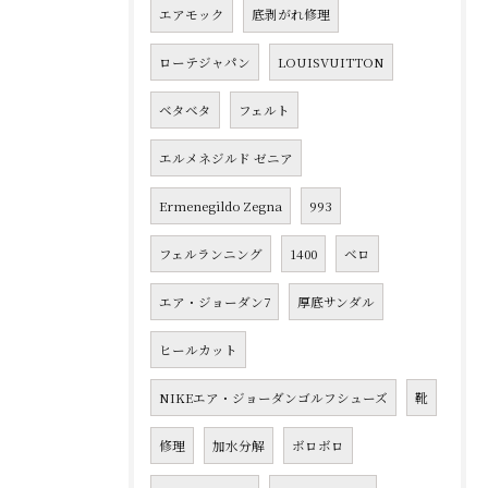
エアモック
底剥がれ修理
ローテジャパン
LOUISVUITTON
ベタベタ
フェルト
エルメネジルド ゼニア
Ermenegildo Zegna
993
フェルランニング
1400
ベロ
エア・ジョーダン7
厚底サンダル
ヒールカット
NIKEエア・ジョーダンゴルフシューズ
靴
修理
加水分解
ボロボロ