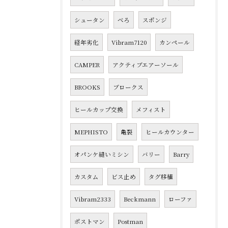
シュータン
べろ
スポンジ
経年劣化
Vibram7120
カンペール
CAMPER
アクティブエアーソール
BROOKS
ブロークス
ヒールカップ交換
メフィスト
MEPHISTO
亀裂
ヒールカウンター
オパンケ縫いミシン
バリー
Barry
カスタム
ビス止め
タグ移植
Vibram2333
Beckmann
ローファ
ポストマン
Postman