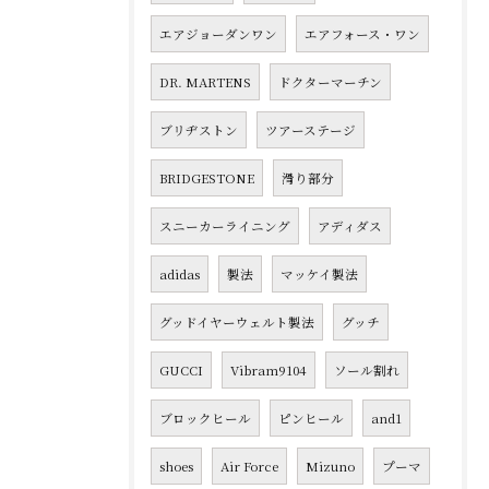
エアジョーダンワン
エアフォース・ワン
DR. MARTENS
ドクターマーチン
ブリヂストン
ツアーステージ
BRIDGESTONE
滑り部分
スニーカーライニング
アディダス
adidas
製法
マッケイ製法
グッドイヤーウェルト製法
グッチ
GUCCI
Vibram9104
ソール割れ
ブロックヒール
ピンヒール
and1
shoes
Air Force
Mizuno
プーマ