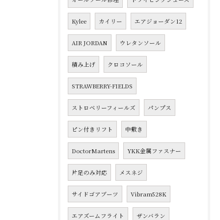
Kylee
カイリー
エアジョーダン12
AIR JORDAN
ウレタンソール
積み上げ
クロコソール
STRAWBERRY-FIELDS
ストロベリーフィールズ
パンプス
ピン付きリフト
中敷き
DoctorMartens
YKK金属ファスナー
片足のみ対応
メスネジ
サイドゴアブーツ
Vibram528K
エアズームフライト
ザンバラン