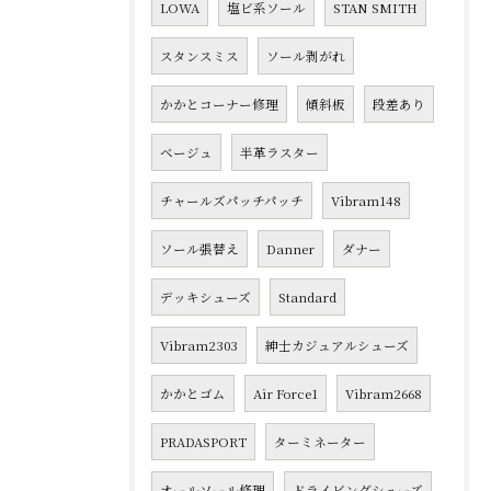
LOWA
塩ビ系ソール
STAN SMITH
スタンスミス
ソール剥がれ
かかとコーナー修理
傾斜板
段差あり
ベージュ
半革ラスター
チャールズパッチパッチ
Vibram148
ソール張替え
Danner
ダナー
デッキシューズ
Standard
Vibram2303
紳士カジュアルシューズ
かかとゴム
Air Force1
Vibram2668
PRADASPORT
ターミネーター
オールソール修理
ドライビングシューズ