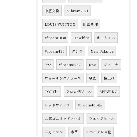
中底交換
Vibram2021
LOUIS VUITTON
側面処理
Vibram1030
Hawkins
ホーキンス
Vibram430
ダンク
New Balance
992
Vibram893C
Joya
ジョーヤ
ウォーキングシューズ
厚底
積上げ
TOPY社
クロコ柄ソール
REDWING
レッドウィング
Vibram4014白
合成ゴムミッドソール
ウェッジヒール
八方ミシン
本革
スパイクレス化