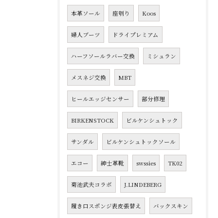
本革ソール
座刳り
Koos
婦人ブーツ
ドライプレミアム
ハーフソールラバー交換
ミシュラン
メスネジ交換
MBT
ヒールエッジセンサー
部分修理
BIRKENSTOCK
ビルケンシュトック
サンダル
ビルケンシュトックソール
エコー
紳士革靴
swssies
TK02
菊池武夫コラボ
J.LINDEBERG
履き口スポンジ表皮張替え
バックスキン