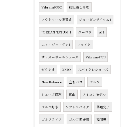
Vibram930C
靴紐通し修理
アウトソール張替え
ジョーダンテイタム1
JORDAN TATUM 1
ターロウ
AJ1
エア・ジョーダン1
フェイク
サッカーボールシューズ
Vibram477B
ゼクシオ
XXIO
スパイクレシューズ
NewBalance
立ちベロ
ゴルフ
シューズ修理
富山
アイコンモデル
ゴルフ好き
ソフトスパイク
修理完了
ゴルフライフ
ゴルフ愛好家
福岡県