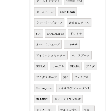
アリストクラフト
Timbaland
コールハーン
Cole Haan
ウォータープルーフ
合成ゴムソール
574
DOLOMITE
ドロミテ
オーロラシューズ
コルチナ
アイリッシュセッター
ペコスブーツ
REGAL
リーガル
PRADA
プラダ
プラダスポーツ
990
フェラガモ
Ferragamo
ナイキエアジョーダン1
本革中底
ステッチダウン製法
ロッキーロー
サルタンサン
ラガー