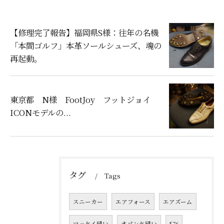
【修理完了報告】福岡県S様：往年の名機
「本間ゴルフ」本革ソールシューズ、魂の
再起動。
東京都 N様 FootJoy フットジョイ
ICONモデルの...
タグ
Tags
スニーカー
エアフォース
エアズーム
マッケイ縫い
オパンケ縫い
576