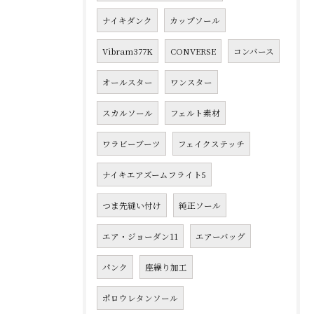
ナイキダンク
カップソール
Vibram377K
CONVERSE
コンバース
オールスター
ワンスター
スカルソール
フェルト素材
ワラビーブーツ
フェイクステッチ
ナイキエアズームフライト5
つま先縫い付け
純正ソール
エア・ジョーダン11
エアーバッグ
パンク
座繰り加工
ポロウレタンソール