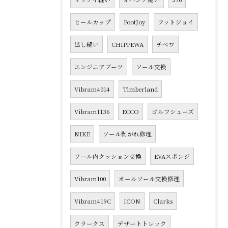
ヒールカップ
FootJoy
フットジョイ
出し縫い
CHIPPEWA
チペワ
エンジニアブーツ
ソール交換
Vibram4014
Timberland
Vibram1136
ECCO
ゴルフシューズ
NIKE
ソール剥がれ修理
ソール内クッション交換
EVAスポンジ
Vibram100
オールソール交換修理
Vibram419C
ICON
Clarks
クラークス
デザートトレック