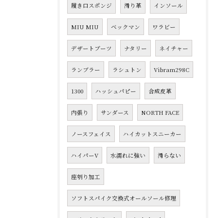
履き口スポンジ
滑り革
インソール
MIU MIU
ベックマン
ワラビー
デザートブーツ
ナタリー
ネイチャー
ランブラー
ラシュトン
Vibram298C
1300
ハッシュパピー
合成皮革
内張り
サンダース
NORTH FACE
ノースフェイス
ハイカットスニーカー
ハイパーV
水濡れに強い
滑らない
座刳り加工
ソフトスパイク交換式オールソール修理