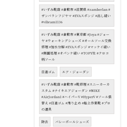
#いずみ靴店 #倉敷市 #滋賀県 #zamberlan #
ザンバランフジヤマ #EVAスポンジ #出し縫い
#vibram1136
#いずみ靴店 #倉敷市 #東京都 #Joya #ジョー
ヤ #ウォーキングシューズ #オールソール交換
修理 #加水分解 #EVAスポンジ #マッケイ縫い
#側面処理 #オパンケ縫い #TOPY社 #クロコ
柄ソール
日進ゴム
エア・ジョーダン
#いずみ靴店 #倉敷市 #靴修理 #スニーカーカ
スタム #ナイキエアジョーダン #NIKE
#AirJordan1 #ハイパーV #HyperV #ソール張
替え #日進ゴム #滑り止め #船上作業靴 #プロ
の道具
除去
バレーボールシューズ