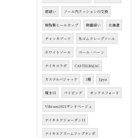
底縫い
ソール内クッションの交換
樹脂製ヒールカップ
側面縫い
北海道
チャッカブーツ
生ゴムクレープソール
ホワイトソール
コール・ハーン
ナイキコラボ
CASTELBAJAC
カステルバジャック
3層
Jpya
履き口
パイピング
オックスフォード
Vibram2021サンドベージュ
ナイキエアジョーダン11
ナイキエアズームアップテンポ