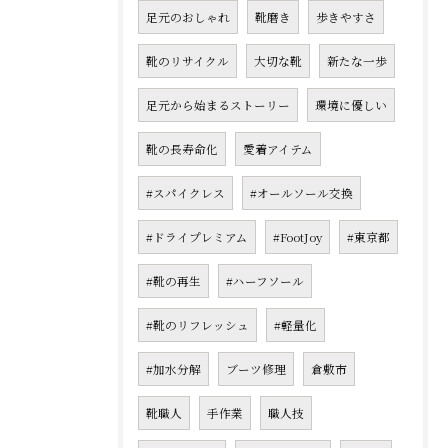
足元のおしゃれ
靴磨き
歩きやすさ
靴のリサイクル
大切な靴
新たな一歩
足元から始まるストーリー
環境に優しい
靴の長寿命化
愛着アイテム
#スパイクレス
#オールソール交換
#ドライプレミアム
#FootJoy
#東京都
#靴の再生
#ハーフソール
#靴のリフレッシュ
#軽量化
#加水分解
ブーツ修理
倉敷市
靴職人
手作業
職人技