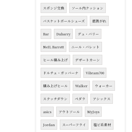
スポンジ交換
ソール内クッション
バスケットボールシューズ
底剥がれ
Bar
Dubarry
デュ・バリー
NeIL Barrett
ニール・バレット
ヒール積み上げ
デザートカーン
ドルチェ・ガッバーナ
Vibram700
積み上げヒール
Walker
ウォーカー
ステッチダウン
ペダラ
アシックス
asics
アウトソール
MyJoys
Jordan
スーパーフライ
塩ビ系素材