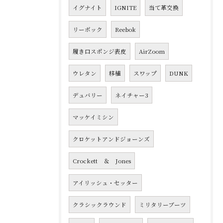
イグナイト
IGNITE
当て革交換
リーボック
Reebok
履き口スポンジ表皮
AirZoom
ウレタン
移植
スワップ
DUNK
デュバリー
ネイチャー3
マッケイミシン
クロケットアンドジョーンズ
Crockett ＆ Jones
アイリッシュ・セッター
クラシックラウンド
ミリタリーブーツ