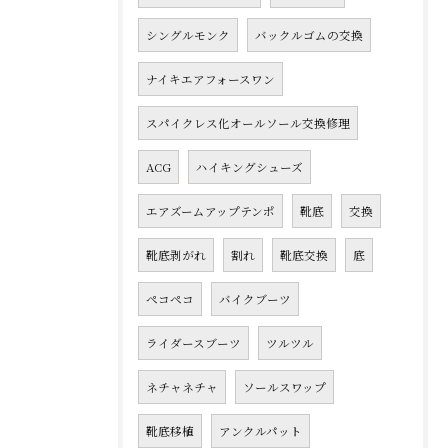
シングルモンク
バックルゴムの交換
ナイキエアフォースワン
スパイクレス化オールソール交換修理
ACG
ハイキングシューズ
エアズームアップテンポ
靴底
交換
靴底剥がれ
割れ
靴底交換
底
ペコペコ
バイクブーツ
ライダースブーツ
ツルツル
ネチャネチャ
ソールスワップ
靴底移植
アンクルパット