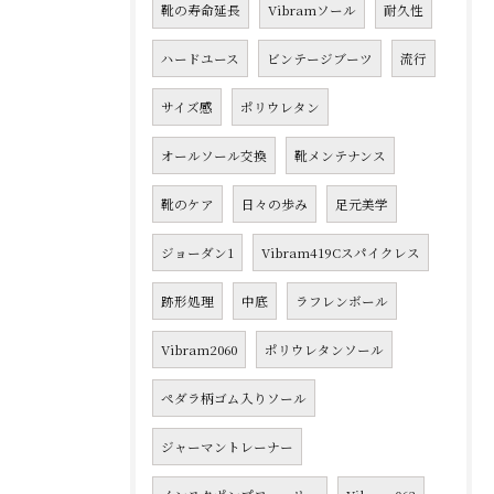
靴の寿命延長
Vibramソール
耐久性
ハードユース
ビンテージブーツ
流行
サイズ感
ポリウレタン
オールソール交換
靴メンテナンス
靴のケア
日々の歩み
足元美学
ジョーダン1
Vibram419Cスパイクレス
跡形処理
中底
ラフレンボール
Vibram2060
ポリウレタンソール
ペダラ柄ゴム入りソール
ジャーマントレーナー