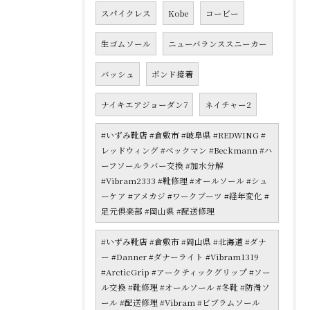
スパイクレス
Kobe
コービー
生ゴムソール
ニューバランススニーカー
バッシュ
ボンド接着
ナイキエアジョーダン7
ネイチャー2
#いずみ靴店 #倉敷市 #岐阜県 #REDWING #
レッドウィング #ベックマン #Beckmann #ハ
ーフソールラバー交換 #加水分解
#Vibram2333 #靴修理 #オールソール #シュ
ーケア #アメカジ #ワークブーツ #経年変化 #
足元倶楽部 #岡山県 #配送修理
#いずみ靴店 #倉敷市 #岡山県 #北海道 #ダナ
ー #Danner #ダナーライト #Vibram1319
#ArcticGrip #アークティックグリップ #ソー
ル交換 #靴修理 #オールソール #冬靴 #防滑ソ
ール #配送修理 #Vibram #ビブラムソール