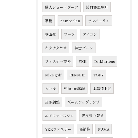
婦人ショートブーツ
浅口郡里庄町
革靴
Zamberlan
ザンバーラン
登山靴
ブーツ
アイコン
キクチタケオ
紳士ブーツ
ファスナー交換
YKK
Dr.Martens
Nike golf
RENNIE5
TOPY
ヒール
Vibram5586
本革積上げ
長さ調整
ズームアップテンポ
エアフォースワン
表皮張り替え
YKKファスナー
傷補修
PUMA