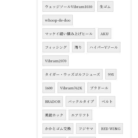
ウェッジソールVibram1030
生ゴム
whoop-de-doo
マッケイ縫い積み上げヒール
AKU
フィッシング
滑り
ハイパーVソール
Vibram2070
タイガー・ウッズゴルフシューズ
995
1600
Vibram762K
ブラドール
BRADOR
バックルタイプ
ベルト
美錠ホック
エアリフト
かかとゴム交換
フジヤマ
RED WING