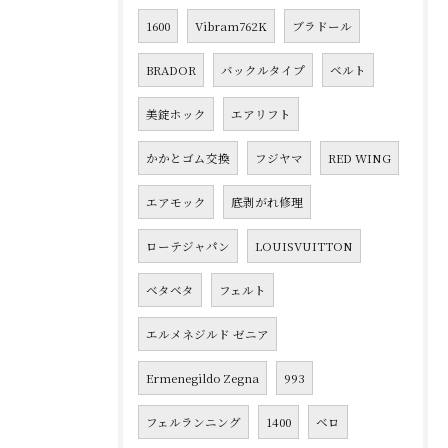
1600
Vibram762K
ブラドール
BRADOR
バックルタイプ
ベルト
美錠ホック
エアリフト
かかとゴム交換
フジヤマ
RED WING
エアモック
底剥がれ修理
ローテジャパン
LOUISVUITTON
ベタベタ
フェルト
エルメネジルド ゼニア
Ermenegildo Zegna
993
フェルランニング
1400
ベロ