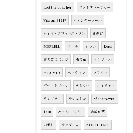
foot the coacher
フットザコーチャー
VibramS1219
ウィンターソール
ナイキエアフォース・ワン
靴選び
MERRELL
メレル
ロッシ
Rossi
履き口スポンジ
滑り革
インソール
MIU MIU
ベックマン
ワラビー
デザートブーツ
ナタリー
ネイチャー
ランブラー
ラシュトン
Vibram298C
1300
ハッシュパピー
合成皮革
内張り
サンダース
NORTH FACE