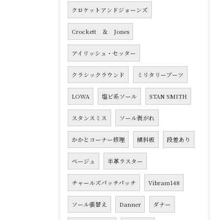
クロケットアンドジョーンズ
Crockett ＆ Jones
アイリッシュ・セッター
クラシックラウンド
ミリタリーブーツ
LOWA
塩ビ系ソール
STAN SMITH
スタンスミス
ソール剥がれ
かかとコーナー修理
傾斜板
段差あり
ベージュ
半革ラスター
チャールズパッチパッチ
Vibram148
ソール張替え
Danner
ダナー