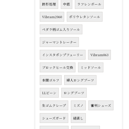
跡形処理
中底
ラフレンボール
Vibram2060
ポリウレタンソール
ペダラ柄ゴム入りソール
ジャーマントレーナー
インスタポンプフューリー
Vibram063
ブロックヒール交換
ミッドソール
本間ゴルフ
婦人ロングブーツ
LLビーン
ロングブーツ
生ゴムクレープ
ミズノ
審判シューズ
シューズガード
縫直し