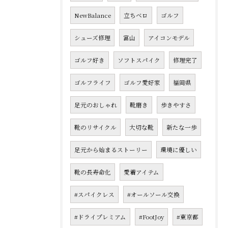
NewBalance
立ちベロ
ゴルフ
シューズ修理
富山
アイコンモデル
ゴルフ好き
ソフトスパイク
修理完了
ゴルフライフ
ゴルフ愛好家
福岡県
足元のおしゃれ
靴磨き
歩きやすさ
靴のリサイクル
大切な靴
新たな一歩
足元から始まるストーリー
環境に優しい
靴の長寿命化
愛着アイテム
#スパイクレス
#オールソール交換
#ドライプレミアム
#FootJoy
#東京都