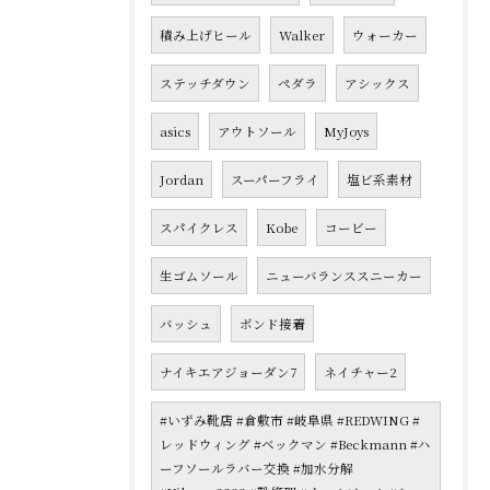
積み上げヒール
Walker
ウォーカー
ステッチダウン
ペダラ
アシックス
asics
アウトソール
MyJoys
Jordan
スーパーフライ
塩ビ系素材
スパイクレス
Kobe
コービー
生ゴムソール
ニューバランススニーカー
バッシュ
ボンド接着
ナイキエアジョーダン7
ネイチャー2
#いずみ靴店 #倉敷市 #岐阜県 #REDWING #
レッドウィング #ベックマン #Beckmann #ハ
ーフソールラバー交換 #加水分解