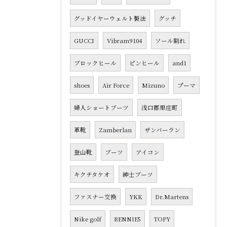
グッドイヤーウェルト製法
グッチ
GUCCI
Vibram9104
ソール割れ
ブロックヒール
ピンヒール
and1
shoes
Air Force
Mizuno
プーマ
婦人ショートブーツ
浅口郡里庄町
革靴
Zamberlan
ザンバーラン
登山靴
ブーツ
アイコン
キクチタケオ
紳士ブーツ
ファスナー交換
YKK
Dr.Martens
Nike golf
RENNIE5
TOPY