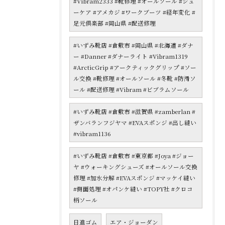
#Vibram2333 #靴修理 #オールソール #シュ
ーケア #アメカジ #ワークブーツ #経年変化 #
足元倶楽部 #岡山県 #配送修理
#いずみ靴店 #倉敷市 #岡山県 #北海道 #ダナ
ー #Danner #ダナーライト #Vibram1319
#ArcticGrip #アークティックグリップ #ソー
ル交換 #靴修理 #オールソール #冬靴 #防滑ソ
ール #配送修理 #Vibram #ビブラムソール
#いずみ靴店 #倉敷市 #滋賀県 #zamberlan #
ザンバランフジヤマ #EVAスポンジ #出し縫い
#vibram1136
#いずみ靴店 #倉敷市 #東京都 #Joya #ジョー
ヤ #ウォーキングシューズ #オールソール交換
修理 #加水分解 #EVAスポンジ #マッケイ縫い
#側面処理 #オパンケ縫い #TOPY社 #クロコ
柄ソール
日進ゴム
エア・ジョーダン