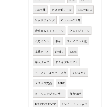
TOPY社
クロコ柄ソール
REDWING
レッドウィング
Vibram4014白
合成ゴムミッドソール
ウェッジヒール
八方ミシン
本革
スパイクレス化
本革ソール
座刳り
Koos
婦人ブーツ
ドライプレミアム
ハーフソールラバー交換
ミシュラン
メスネジ交換
MBT
ヒールエッジセンサー
部分修理
BIRKENSTOCK
ビルケンシュトック