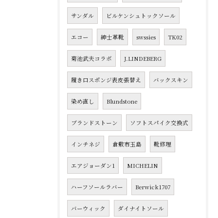
サンダル
ビルケンシュトックソール
エコー
紳士革靴
swssies
TK02
菊池武夫コラボ
J.LINDEBERG
履き口スポンジ表皮張替え
バックスキン
染め直し
Blundstone
ブランドストーン
ソフトスパイク交換式
インチネジ
倉敷市玉島
靴修理
エアジョーダン1
MICHELIN
ハーフソールラバー
Berwick1707
バーウィック
ダイナイトソール