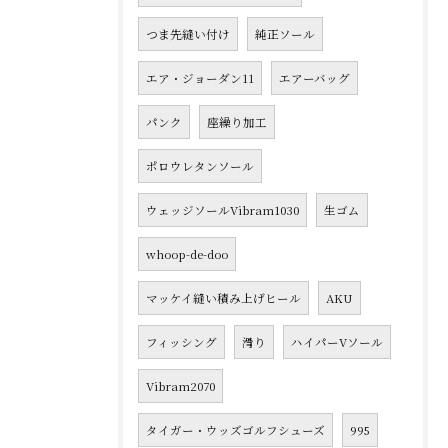
つま先縫い付け
純正ソール
エア・ジョーダン11
エアーバッグ
パンク
座繰り加工
ポロウレタンソール
ウェッジソールVibram1030
生ゴム
whoop-de-doo
マッケイ縫い積み上げヒール
AKU
フィッシング
滑り
ハイパーVソール
Vibram2070
タイガー・ウッズゴルフシューズ
995