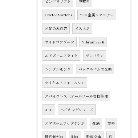
ピン付きリフト
中敷き
DoctorMartens
YKK金属ファスナー
片足のみ対応
メスネジ
サイドゴアブーツ
Vibram528K
エアズームフライト
ザンバラン
シングルモンク
バックルゴムの交換
ナイキエアフォースワン
スパイクレス化オールソール交換修理
ACG
ハイキングシューズ
エアズームアップテンポ
靴底
交換
靴底剥がれ
割れ
靴底交換
底