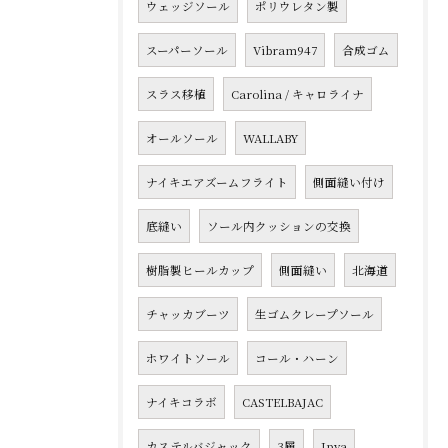
ウェッジソール
ポリウレタン製
スーパーソール
Vibram947
合成ゴム
スラス移植
Carolina / キャロライナ
オールソール
WALLABY
ナイキエアズームフライト
側面縫い付け
底縫い
ソール内クッションの交換
樹脂製ヒールカップ
側面縫い
北海道
チャッカブーツ
生ゴムクレープソール
ホワイトソール
コール・ハーン
ナイキコラボ
CASTELBAJAC
カステルバジャック
3層
Jpya