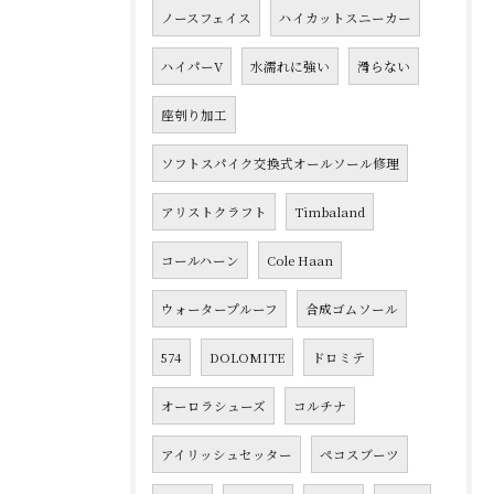
ノースフェイス
ハイカットスニーカー
ハイパーV
水濡れに強い
滑らない
座刳り加工
ソフトスパイク交換式オールソール修理
アリストクラフト
Timbaland
コールハーン
Cole Haan
ウォータープルーフ
合成ゴムソール
574
DOLOMITE
ドロミテ
オーロラシューズ
コルチナ
アイリッシュセッター
ペコスブーツ