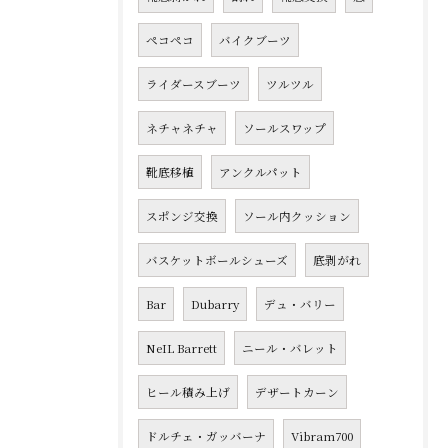
ペコペコ
バイクブーツ
ライダースブーツ
ツルツル
ネチャネチャ
ソールスワップ
靴底移植
アンクルパット
スポンジ交換
ソール内クッション
バスケットボールシューズ
底剥がれ
Bar
Dubarry
デュ・バリー
NeIL Barrett
ニール・バレット
ヒール積み上げ
デザートカーン
ドルチェ・ガッバーナ
Vibram700