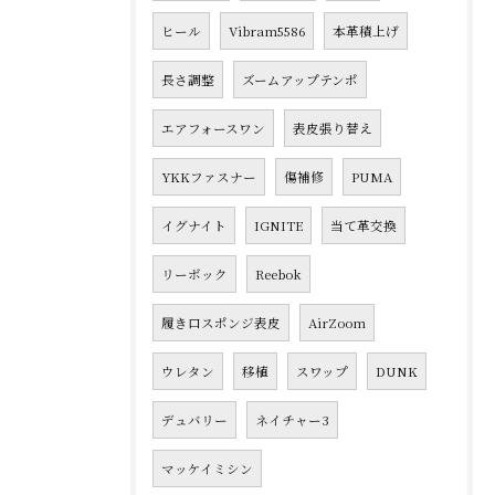
ヒール
Vibram5586
本革積上げ
長さ調整
ズームアップテンポ
エアフォースワン
表皮張り替え
YKKファスナー
傷補修
PUMA
イグナイト
IGNITE
当て革交換
リーボック
Reebok
履き口スポンジ表皮
AirZoom
ウレタン
移植
スワップ
DUNK
デュバリー
ネイチャー3
マッケイミシン