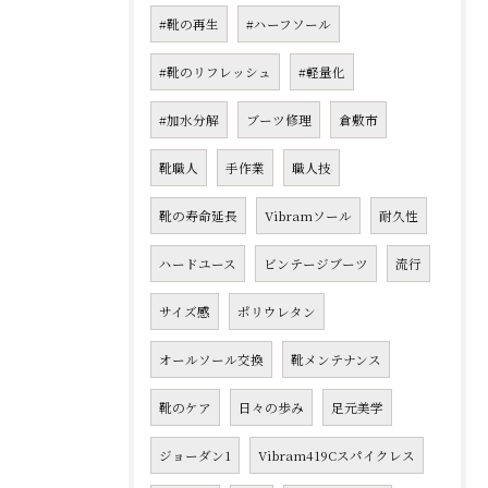
#靴の再生
#ハーフソール
#靴のリフレッシュ
#軽量化
#加水分解
ブーツ修理
倉敷市
靴職人
手作業
職人技
靴の寿命延長
Vibramソール
耐久性
ハードユース
ビンテージブーツ
流行
サイズ感
ポリウレタン
オールソール交換
靴メンテナンス
靴のケア
日々の歩み
足元美学
ジョーダン1
Vibram419Cスパイクレス