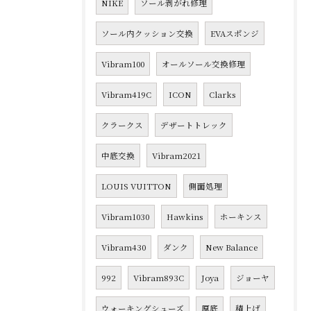
NIKE
ソール剥がれ修理
ソール内クッション交換
EVAスポンジ
Vibram100
オールソール交換修理
Vibram419C
ICON
Clarks
クラークス
デザートトレック
中底交換
Vibram2021
LOUIS VUITTON
側面処理
Vibram1030
Hawkins
ホーキンス
Vibram430
ダンク
New Balance
992
Vibram893C
Joya
ジョーヤ
ウォーキングシューズ
厚底
積上げ