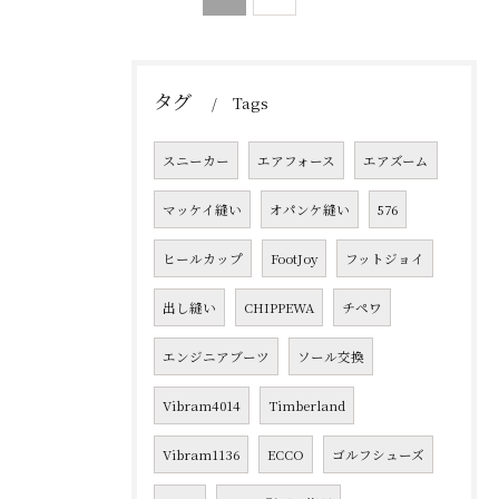
タグ
Tags
スニーカー
エアフォース
エアズーム
マッケイ縫い
オパンケ縫い
576
ヒールカップ
FootJoy
フットジョイ
出し縫い
CHIPPEWA
チペワ
エンジニアブーツ
ソール交換
Vibram4014
Timberland
Vibram1136
ECCO
ゴルフシューズ