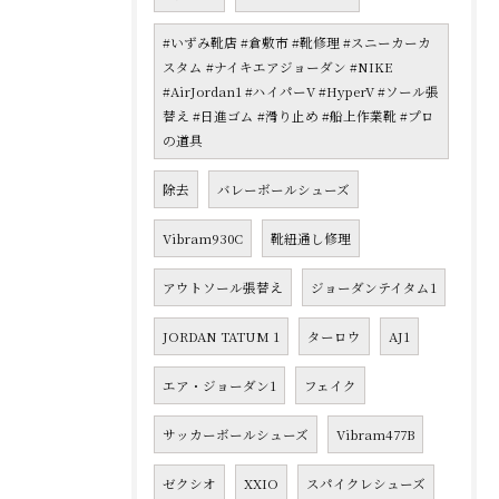
#いずみ靴店 #倉敷市 #靴修理 #スニーカーカ
スタム #ナイキエアジョーダン #NIKE
#AirJordan1 #ハイパーV #HyperV #ソール張
替え #日進ゴム #滑り止め #船上作業靴 #プロ
の道具
除去
バレーボールシューズ
Vibram930C
靴紐通し修理
アウトソール張替え
ジョーダンテイタム1
JORDAN TATUM 1
ターロウ
AJ1
エア・ジョーダン1
フェイク
サッカーボールシューズ
Vibram477B
ゼクシオ
XXIO
スパイクレシューズ