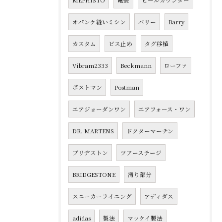
MEPHISTO
亀裂
ヒールカウンター
オパンケ縫いミシン
バリー
Barry
カスタム
ビス止め
タグ移植
Vibram2333
Beckmann
ローファ
ポストマン
Postman
エアジョーダンワン
エアフォース・ワン
DR. MARTENS
ドクターマーチン
ブリヂストン
ツアーステージ
BRIDGESTONE
滑り部分
スニーカーライニング
アディダス
adidas
製法
マッケイ製法