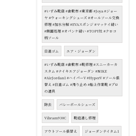
#いずみ靴店 #倉敷市 #東京都 #Joya #ジョー
ヤ #ウォーキングシューズ #オールソール交換
修理 #加水分解 #EVAスポンジ #マッケイ縫い
#側面処理 #オパンケ縫い #TOPY社 #クロコ
柄ソール
日進ゴム
エア・ジョーダン
#いずみ靴店 #倉敷市 #靴修理 #スニーカーカ
スタム #ナイキエアジョーダン #NIKE
#AirJordan1 #ハイパーV #HyperV #ソール張
替え #日進ゴム #滑り止め #船上作業靴 #プロ
の道具
除去
バレーボールシューズ
Vibram930C
靴紐通し修理
アウトソール張替え
ジョーダンテイタム1