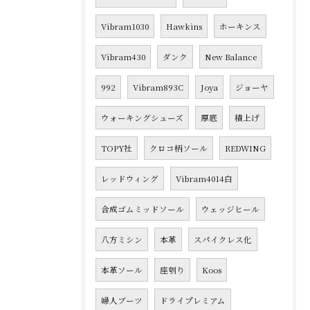
Vibram1030
Hawkins
ホーキンス
Vibram430
ダンク
New Balance
992
Vibram893C
Joya
ジョーヤ
ウォーキングシューズ
厚底
積上げ
TOPY社
クロコ柄ソール
REDWING
レッドウィング
Vibram4014白
合成ゴムミッドソール
ウェッジヒール
八方ミシン
本革
スパイクレス化
本革ソール
座刳り
Koos
婦人ブーツ
ドライプレミアム