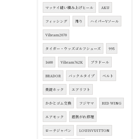
マッケイ縫い積み上げヒール
AKU
フィッシング
滑り
ハイパーVソール
Vibram2070
タイガー・ウッズゴルフシューズ
995
1600
Vibram762K
ブラドール
BRADOR
バックルタイプ
ベルト
美錠ホック
エアリフト
かかとゴム交換
フジヤマ
RED WING
エアモック
底剥がれ修理
ローテジャパン
LOUISVUITTON