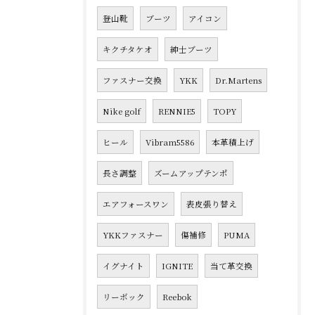
登山靴
ブーツ
アイコン
キクチタケオ
紳士ブーツ
ファスナー交換
YKK
Dr.Martens
Nike golf
RENNIE5
TOPY
ヒール
Vibram5586
本革積上げ
長さ調整
ズームアップテンポ
エアフォースワン
表皮張り替え
YKKファスナー
傷補修
PUMA
イグナイト
IGNITE
当て革交換
リーボック
Reebok