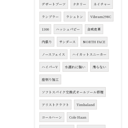
デザートブーツ
ナタリー
ネイチャー
ランブラー
ラシュトン
Vibram298C
1300
ハッシュパピー
合成皮革
内張り
サンダース
NORTH FACE
ノースフェイス
ハイカットスニーカー
ハイパーV
水濡れに強い
滑らない
座刳り加工
ソフトスパイク交換式オールソール修理
アリストクラフト
Timbaland
コールハーン
Cole Haan