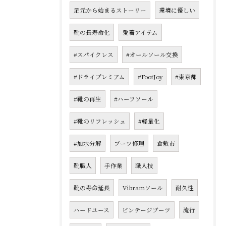
足元から始まるストーリー
環境に優しい
靴の長寿命化
愛着アイテム
#スパイクレス
#オールソール交換
#ドライプレミアム
#FootJoy
#東京都
#靴の再生
#ハーフソール
#靴のリフレッシュ
#軽量化
#加水分解
ブーツ修理
倉敷市
靴職人
手作業
職人技
靴の寿命延長
Vibramソール
耐久性
ハードユース
ビンテージブーツ
流行