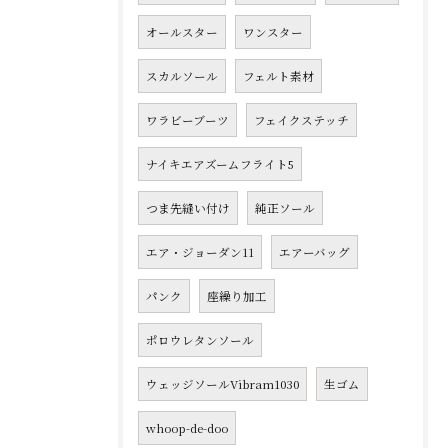
オールスター
ワンスター
スカルソール
フェルト素材
ワラビーブーツ
フェイクステッチ
ナイキエアズームフライト5
つま先縫い付け
純正ソール
エア・ジョーダン11
エアーバッグ
パンク
座繰り加工
ポロウレタンソール
ウェッジソールVibram1030
生ゴム
whoop-de-doo