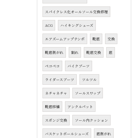
スパイクレス化オールソール交換修理
ACG
ハイキングシューズ
エアズームアップテンポ
靴底
交換
靴底剥がれ
割れ
靴底交換
底
ペコペコ
バイクブーツ
ライダースブーツ
ツルツル
ネチャネチャ
ソールスワップ
靴底移植
アンクルパット
スポンジ交換
ソール内クッション
バスケットボールシューズ
底剥がれ