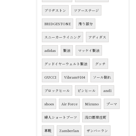
ブリヂストン
ツアーステージ
BRIDGESTONE
滑り部分
スニーカーライニング
アディダス
adidas
製法
マッケイ製法
グッドイヤーウェルト製法
グッチ
GUCCI
Vibram9104
ソール割れ
ブロックヒール
ピンヒール
and1
shoes
Air Force
Mizuno
プーマ
婦人ショートブーツ
浅口郡里庄町
革靴
Zamberlan
ザンバーラン