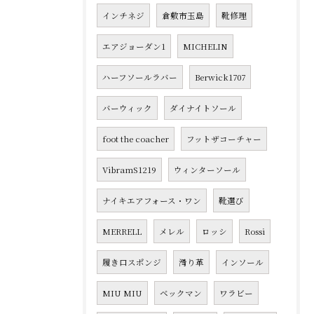
インチネジ
倉敷市玉島
靴修理
エアジョーダン1
MICHELIN
ハーフソールラバー
Berwick1707
バーウィック
ダイナイトソール
foot the coacher
フットザコーチャー
VibramS1219
ウィンターソール
ナイキエアフォース・ワン
靴選び
MERRELL
メレル
ロッシ
Rossi
履き口スポンジ
滑り革
インソール
MIU MIU
ベックマン
ワラビー