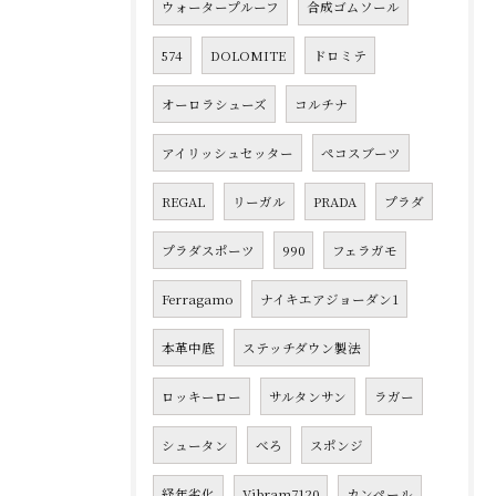
ウォータープルーフ
合成ゴムソール
574
DOLOMITE
ドロミテ
オーロラシューズ
コルチナ
アイリッシュセッター
ペコスブーツ
REGAL
リーガル
PRADA
プラダ
プラダスポーツ
990
フェラガモ
Ferragamo
ナイキエアジョーダン1
本革中底
ステッチダウン製法
ロッキーロー
サルタンサン
ラガー
シュータン
べろ
スポンジ
経年劣化
Vibram7120
カンペール