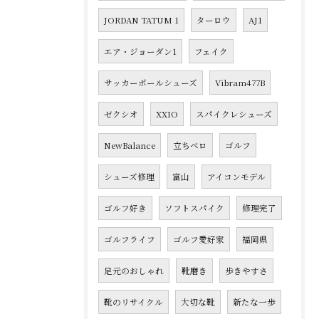
JORDAN TATUM 1
ターロウ
AJ1
エア・ジョーダン1
フェイク
サッカーボールシューズ
Vibram477B
ゼクシオ
XXIO
スパイクレシューズ
NewBalance
立ちベロ
ゴルフ
シューズ修理
富山
アイコンモデル
ゴルフ好き
ソフトスパイク
修理完了
ゴルフライフ
ゴルフ愛好家
福岡県
足元のおしゃれ
靴磨き
歩きやすさ
靴のリサイクル
大切な靴
新たな一歩