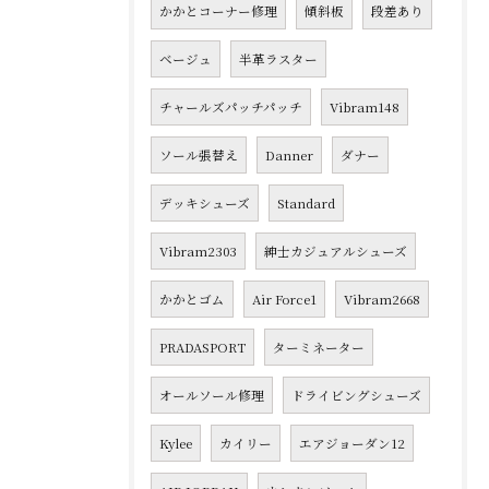
かかとコーナー修理
傾斜板
段差あり
ベージュ
半革ラスター
チャールズパッチパッチ
Vibram148
ソール張替え
Danner
ダナー
デッキシューズ
Standard
Vibram2303
紳士カジュアルシューズ
かかとゴム
Air Force1
Vibram2668
PRADASPORT
ターミネーター
オールソール修理
ドライビングシューズ
Kylee
カイリー
エアジョーダン12