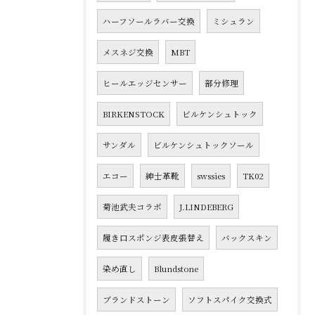
ハーフソールラバー交換
ミシュラン
メスネジ交換
MBT
ヒールエッジセンサー
部分修理
BIRKENSTOCK
ビルケンシュトック
サンダル
ビルケンシュトックソール
エコー
紳士革靴
swssies
TK02
菊池武夫コラボ
J.LINDEBERG
履き口スポンジ表皮張替え
バックスキン
染め直し
Blundstone
ブランドストーン
ソフトスパイク交換式