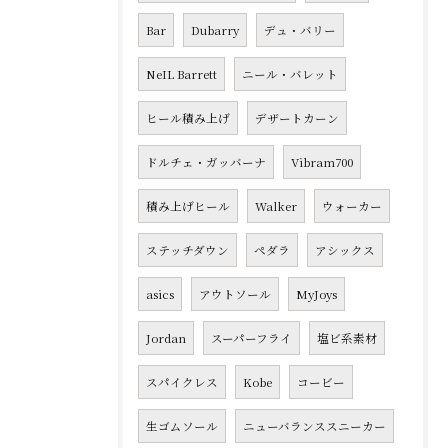
Bar
Dubarry
デュ・バリー
NeIL Barrett
ニール・バレット
ヒール積み上げ
デザートカーン
ドルチェ・ガッバーナ
Vibram700
積み上げヒール
Walker
ウォーカー
ステッチダウン
ペダラ
アシックス
asics
アウトソール
MyJoys
Jordan
スーパーフライ
塩ビ系素材
スパイクレス
Kobe
コービー
生ゴムソール
ニューバランススニーカー