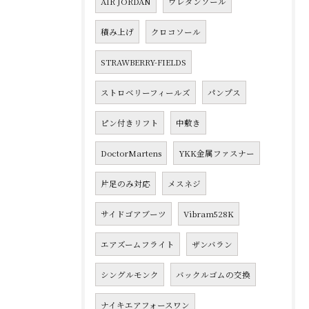
AIR JORDAN
ウレタンソール
積み上げ
クロコソール
STRAWBERRY-FIELDS
ストロベリーフィールズ
パンプス
ピン付きリフト
中敷き
DoctorMartens
YKK金属ファスナー
片足のみ対応
メスネジ
サイドゴアブーツ
Vibram528K
エアズームフライト
ザンバラン
シングルモンク
バックルゴムの交換
ナイキエアフォースワン