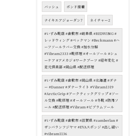
バッシュ
ボンド接着
ナイキエアジョーダン7
ネイチャー2
#いずみ靴店 #倉敷市 #岐阜県 #REDWING #
レッドウィング #ベックマン #Beckmann #ハ
ーフソールラバー交換 #加水分解
#Vibram2333 #靴修理 #オールソール #シュ
ーケア #アメカジ #ワークブーツ #経年変化 #
足元倶楽部 #岡山県 #配送修理
#いずみ靴店 #倉敷市 #岡山県 #北海道 #ダナ
ー #Danner #ダナーライト #Vibram1319
#ArcticGrip #アークティックグリップ #ソー
ル交換 #靴修理 #オールソール #冬靴 #防滑ソ
ール #配送修理 #Vibram #ビブラムソール
#いずみ靴店 #倉敷市 #滋賀県 #zamberlan #
ザンバランフジヤマ #EVAスポンジ #出し縫い
#vibram1136