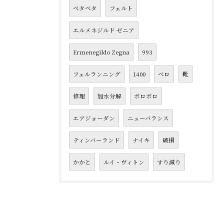
ベタベタ
フェルト
エルメネジルド ゼニア
Ermenegildo Zegna
993
フェルランニング
1400
ベロ
靴
修理
加水分解
ボロボロ
エアジョーダン
ニューバランス
ティンバーランド
ナイキ
破損
かかと
ルイ・ヴィトン
すり減り