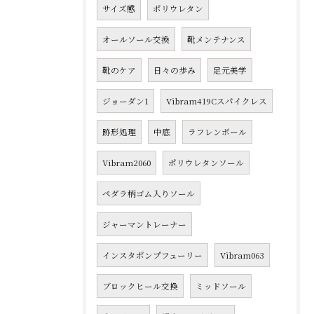
サイズ感
ポリウレタン
オールソール交換
靴メンテナンス
靴のケア
日々の歩み
足元美学
ジョーダン1
Vibram419Cスパイクレス
跡形処理
中底
ラフレンボール
Vibram2060
ポリウレタンソール
ペダラ柄ゴム入りソール
ジャーマントレーナー
インスタポンプフューリー
Vibram063
ブロックヒール交換
ミッドソール