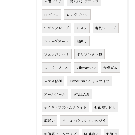
本間ゴルフ
婦人ロングブーツ
LLビーン
ロングブーツ
生ゴムクレープ
ミズノ
審判シューズ
シューズガード
縫直し
ウェッジソール
ポリウレタン製
スーパーソール
Vibram947
合成ゴム
スラス移植
Carolina / キャロライナ
オールソール
WALLABY
ナイキエアズームフライト
側面縫い付け
底縫い
ソール内クッションの交換
樹脂製ヒールカップ
側面縫い
北海道