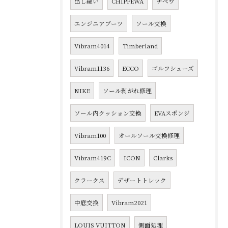
出し縫い
CHIPPEWA
チペワ
エンジニアブーツ
ソール交換
Vibram4014
Timberland
Vibram1136
ECCO
ゴルフシューズ
NIKE
ソール剥がれ修理
ソール内クッション交換
EVAスポンジ
Vibram100
オールソール交換修理
Vibram419C
ICON
Clarks
クラークス
デザートトレック
中底交換
Vibram2021
LOUIS VUITTON
側面処理