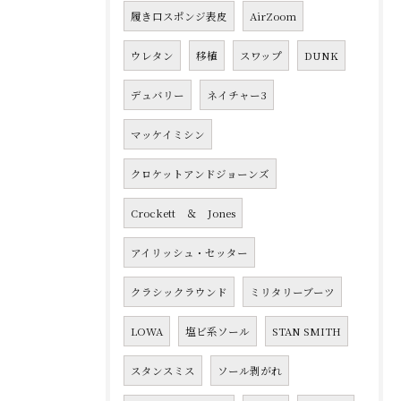
履き口スポンジ表皮
AirZoom
ウレタン
移植
スワップ
DUNK
デュバリー
ネイチャー3
マッケイミシン
クロケットアンドジョーンズ
Crockett ＆ Jones
アイリッシュ・セッター
クラシックラウンド
ミリタリーブーツ
LOWA
塩ビ系ソール
STAN SMITH
スタンスミス
ソール剥がれ