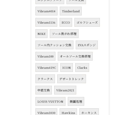
Vibram4014
Timberland
Vibram1136
ECCO
ゴルフシューズ
NIKE
ソール剥がれ修理
ソール内クッション交換
EVAスポンジ
Vibram100
オールソール交換修理
Vibram419C
ICON
Clarks
クラークス
デザートトレック
中底交換
Vibram2021
LOUIS VUITTON
側面処理
Vibram1030
Hawkins
ホーキンス