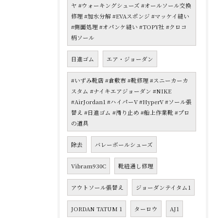
ヤ #ウォーキングシューズ #オールソール交換
修理 #加水分解 #EVAスポンジ #マッケイ縫い
#側面処理 #オパンケ縫い #TOPY社 #クロコ
柄ソール
日進ゴム
エア・ジョーダン
#いずみ靴店 #倉敷市 #靴修理 #スニーカーカ
スタム #ナイキエアジョーダン #NIKE
#AirJordan1 #ハイパーV #HyperV #ソール張
替え #日進ゴム #滑り止め #船上作業靴 #プロ
の道具
除去
バレーボールシューズ
Vibram930C
靴紐通し修理
アウトソール張替え
ジョーダンテイタム1
JORDAN TATUM 1
ターロウ
AJ1