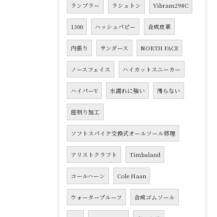
ランブラー
ラシュトン
Vibram298C
1300
ハッシュパピー
合成皮革
内張り
サンダース
NORTH FACE
ノースフェイス
ハイカットスニーカー
ハイパーV
水濡れに強い
滑らない
座刳り加工
ソフトスパイク交換式オールソール修理
アリストクラフト
Timbaland
コールハーン
Cole Haan
ウォータープルーフ
合成ゴムソール