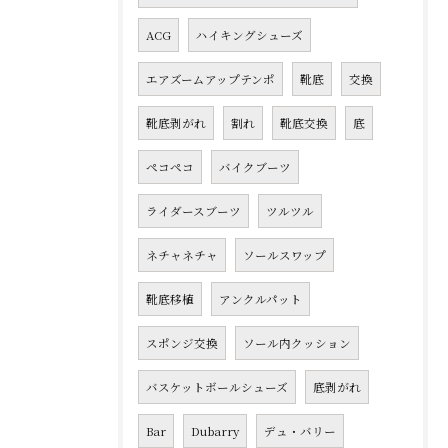
ACG
ハイキングシューズ
エアズームアップテンポ
靴底
交換
靴底剥がれ
割れ
靴底交換
底
ペコペコ
バイクブーツ
ライダースブーツ
ツルツル
ネチャネチャ
ソールスワップ
靴底移植
アンクルパット
スポンジ交換
ソール内クッション
バスケットボールシューズ
底剥がれ
Bar
Dubarry
デュ・バリー