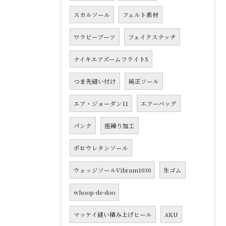
スカルソール
フェルト素材
ワラビーブーツ
フェイクステッチ
ナイキエアズームフライト5
つま先縫い付け
純正ソール
エア・ジョーダン11
エアーバッグ
パンク
座繰り加工
ポロウレタンソール
ウェッジソールVibram1030
生ゴム
whoop-de-doo
マッケイ縫い積み上げヒール
AKU