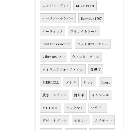
エアジョーダン1
MICHELIN
ハーフソールラバー
Berwick1707
バーウィック
ダイナイトソール
foot the coacher
フットザコーチャー
VibramS1219
ウィンターソール
ナイキエアフォース・ワン
靴選び
MERRELL
メレル
ロッシ
Rossi
履き口スポンジ
滑り革
インソール
MIU MIU
ベックマン
ワラビー
デザートブーツ
ナタリー
ネイチャー