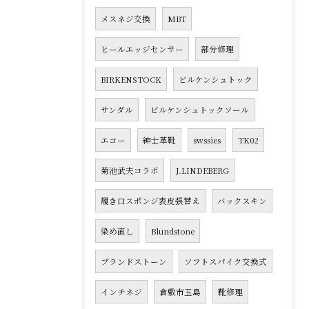
メスネジ交換
MBT
ヒールエッジセンサー
部分修理
BIRKENSTOCK
ビルケンシュトック
サンダル
ビルケンシュトックソール
エコー
紳士革靴
swssies
TK02
菊池武夫コラボ
J.LINDEBERG
履き口スポンジ表皮張替え
バックスキン
染め直し
Blundstone
ブランドストーン
ソフトスパイク交換式
インチネジ
倉敷市玉島
靴修理