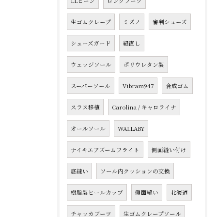
LLビーン
ロングブーツ
生ゴムクレープ
ミズノ
審判シューズ
シューズガード
縫直し
ウェッジソール
ポリウレタン製
スーパーソール
Vibram947
合成ゴム
スラス移植
Carolina / キャロライナ
オールソール
WALLABY
ナイキエアズームフライト
側面縫い付け
底縫い
ソール内クッションの交換
樹脂製ヒールカップ
側面縫い
北海道
チャッカブーツ
生ゴムクレープソール