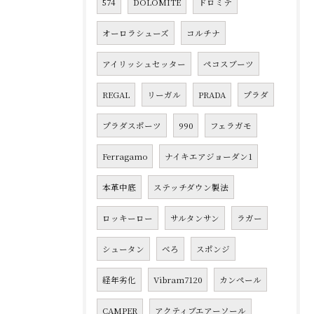
574
DOLOMITE
ドロミテ
オーロラシューズ
コルチナ
アイリッシュセッター
ペコスブーツ
REGAL
リーガル
PRADA
プラダ
プラダスポーツ
990
フェラガモ
Ferragamo
ナイキエアジョーダン1
本革中底
ステッチダウン製法
ロッキーロー
サルタンサン
ラガー
シュータン
べろ
スポンジ
経年劣化
Vibram7120
カンペール
CAMPER
アクティブエアーソール