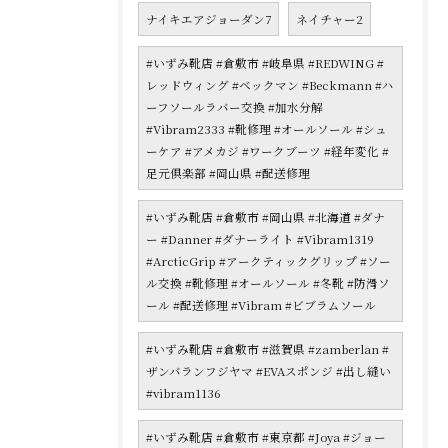
ナイキエアジョーダン7
ネイチャー2
#いずみ靴店 #倉敷市 #岐阜県 #REDWING #
レッドウィング #ベックマン #Beckmann #ハ
ーフソールラバー交換 #加水分解
#Vibram2333 #靴修理 #オールソール #シュ
ーケア #アメカジ #ワークブーツ #経年変化 #
足元倶楽部 #岡山県 #配送修理
#いずみ靴店 #倉敷市 #岡山県 #北海道 #ダナ
ー #Danner #ダナーライト #Vibram1319
#ArcticGrip #アークティックグリップ #ソー
ル交換 #靴修理 #オールソール #冬靴 #防滑ソ
ール #配送修理 #Vibram #ビブラムソール
#いずみ靴店 #倉敷市 #滋賀県 #zamberlan #
ザンバランフジヤマ #EVAスポンジ #出し縫い
#vibram1136
#いずみ靴店 #倉敷市 #東京都 #Joya #ジョー