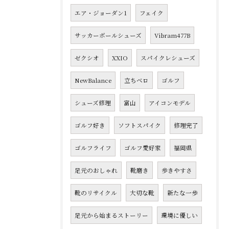
エア・ジョーダン1
フェイク
サッカーボールシューズ
Vibram477B
ゼクシオ
XXIO
スパイクレシューズ
NewBalance
立ちベロ
ゴルフ
シューズ修理
富山
アイコンモデル
ゴルフ好き
ソフトスパイク
修理完了
ゴルフライフ
ゴルフ愛好家
福岡県
足元のおしゃれ
靴磨き
歩きやすさ
靴のリサイクル
大切な靴
新たな一歩
足元から始まるストーリー
環境に優しい