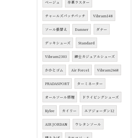
ベージュ
半革ラスター
チャールズパッチパッチ
Vibram148
ソール張替え
Danner
ダナー
デッキシューズ
Standard
Vibram2303
紳士カジュアルシューズ
かかとゴム
Air Force1
Vibram2668
PRADASPORT
ターミネーター
オールソール修理
ドライビングシューズ
Kylee
カイリー
エアジョーダン12
AIR JORDAN
ウレタンソール
積み上げ
クロコソール