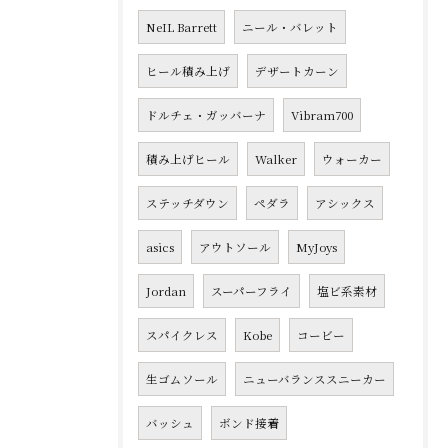
NeIL Barrett
ニール・バレット
ヒール積み上げ
デザートカーン
ドルチェ・ガッバーナ
Vibram700
積み上げヒール
Walker
ウォーカー
ステッチダウン
ペダラ
アシックス
asics
アウトソール
MyJoys
Jordan
スーパーフライ
塩ビ系素材
スパイクレス
Kobe
コービー
生ゴムソール
ニューバランススニーカー
バッシュ
ボンド接着