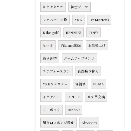
キクチタケオ
紳士ブーツ
ファスナー交換
YKK
Dr.Martens
Nike golf
RENNIE5
TOPY
ヒール
Vibram5586
本革積上げ
長さ調整
ズームアップテンポ
エアフォースワン
表皮張り替え
YKKファスナー
傷補修
PUMA
イグナイト
IGNITE
当て革交換
リーボック
Reebok
履き口スポンジ表皮
AirZoom