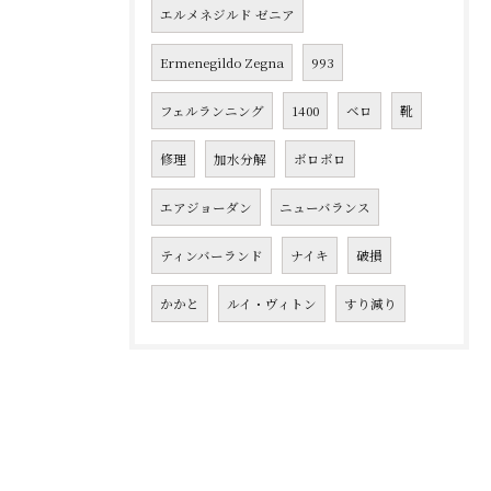
エルメネジルド ゼニア
Ermenegildo Zegna
993
フェルランニング
1400
ベロ
靴
修理
加水分解
ボロボロ
エアジョーダン
ニューバランス
ティンバーランド
ナイキ
破損
かかと
ルイ・ヴィトン
すり減り