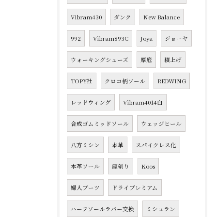
Vibram430
ダンク
New Balance
992
Vibram893C
Joya
ジョーヤ
ウォーキングシューズ
厚底
積上げ
TOPY社
クロコ柄ソール
REDWING
レッドウィング
Vibram4014白
合成ゴムミッドソール
ウェッジヒール
八方ミシン
本革
スパイクレス化
本革ソール
座刳り
Koos
婦人ブーツ
ドライプレミアム
ハーフソールラバー交換
ミシュラン