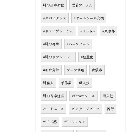
靴の長寿命化
愛着アイテム
#スパイクレス
#オールソール交換
#ドライプレミアム
#FootJoy
#東京都
#靴の再生
#ハーフソール
#靴のリフレッシュ
#軽量化
#加水分解
ブーツ修理
倉敷市
靴職人
手作業
職人技
靴の寿命延長
Vibramソール
耐久性
ハードユース
ビンテージブーツ
流行
サイズ感
ポリウレタン