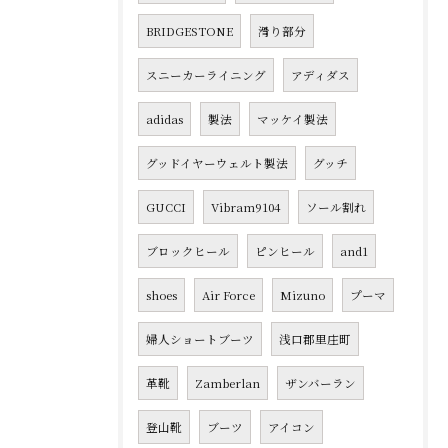
BRIDGESTONE
滑り部分
スニーカーライニング
アディダス
adidas
製法
マッケイ製法
グッドイヤーウェルト製法
グッチ
GUCCI
Vibram9104
ソール割れ
ブロックヒール
ピンヒール
and1
shoes
Air Force
Mizuno
プーマ
婦人ショートブーツ
浅口郡里庄町
革靴
Zamberlan
ザンバーラン
登山靴
ブーツ
アイコン