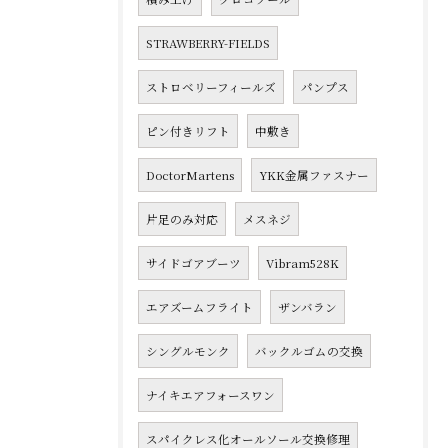
STRAWBERRY-FIELDS
ストロベリーフィールズ
パンプス
ピン付きリフト
中敷き
DoctorMartens
YKK金属ファスナー
片足のみ対応
メスネジ
サイドゴアブーツ
Vibram528K
エアズームフライト
ザンバラン
シングルモンク
バックルゴムの交換
ナイキエアフォースワン
スパイクレス化オールソール交換修理