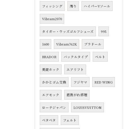
フィッシング
滑り
ハイパーVソール
Vibram2070
タイガー・ウッズゴルフシューズ
995
1600
Vibram762K
ブラドール
BRADOR
バックルタイプ
ベルト
美錠ホック
エアリフト
かかとゴム交換
フジヤマ
RED WING
エアモック
底剥がれ修理
ローテジャパン
LOUISVUITTON
ベタベタ
フェルト