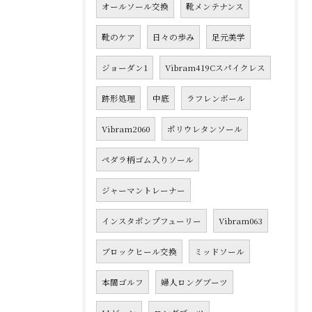
オールソール交換
靴メンテナンス
靴のケア
日々の歩み
足元美学
ジョーダン1
Vibram419Cスパイクレス
跡形処理
中底
ラフレンボール
Vibram2060
ポリウレタンソール
ペダラ柄ゴム入りソール
ジャーマントレーナー
インスタポンプフューリー
Vibram063
ブロックヒール交換
ミッドソール
本間ゴルフ
婦人ロングブーツ