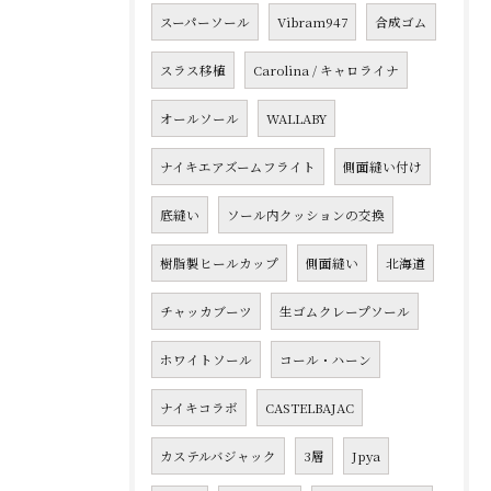
スーパーソール
Vibram947
合成ゴム
スラス移植
Carolina / キャロライナ
オールソール
WALLABY
ナイキエアズームフライト
側面縫い付け
底縫い
ソール内クッションの交換
樹脂製ヒールカップ
側面縫い
北海道
チャッカブーツ
生ゴムクレープソール
ホワイトソール
コール・ハーン
ナイキコラボ
CASTELBAJAC
カステルバジャック
3層
Jpya