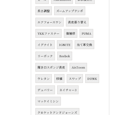
長さ調整
ズームアップテンポ
エアフォースワン
表皮張り替え
YKKファスナー
傷補修
PUMA
イグナイト
IGNITE
当て革交換
リーボック
Reebok
履き口スポンジ表皮
AirZoom
ウレタン
移植
スワップ
DUNK
デュバリー
ネイチャー3
マッケイミシン
クロケットアンドジョーンズ