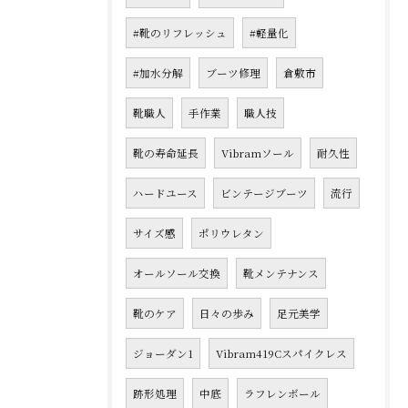
#靴のリフレッシュ
#軽量化
#加水分解
ブーツ修理
倉敷市
靴職人
手作業
職人技
靴の寿命延長
Vibramソール
耐久性
ハードユース
ビンテージブーツ
流行
サイズ感
ポリウレタン
オールソール交換
靴メンテナンス
靴のケア
日々の歩み
足元美学
ジョーダン1
Vibram419Cスパイクレス
跡形処理
中底
ラフレンボール