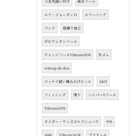
つま先縫い付け
純正ソール
エア・ジョーダン11
エアーバッグ
パンク
座繰り加工
ポロウレタンソール
ウェッジソールVibram1030
生ゴム
whoop-de-doo
マッケイ縫い積み上げヒール
AKU
フィッシング
滑り
ハイパーVソール
Vibram2070
タイガー・ウッズゴルフシューズ
995
1600
Vibram762K
ブラドール