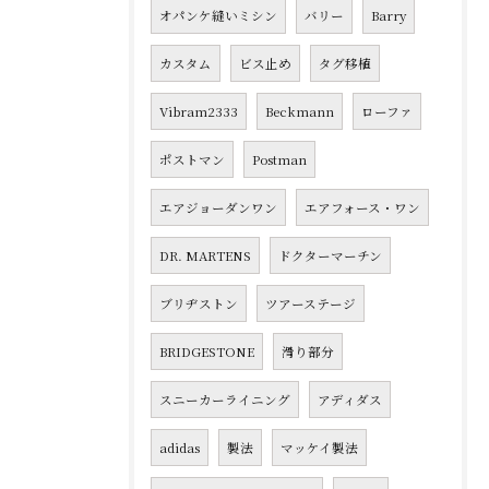
オパンケ縫いミシン
バリー
Barry
カスタム
ビス止め
タグ移植
Vibram2333
Beckmann
ローファ
ポストマン
Postman
エアジョーダンワン
エアフォース・ワン
DR. MARTENS
ドクターマーチン
ブリヂストン
ツアーステージ
BRIDGESTONE
滑り部分
スニーカーライニング
アディダス
adidas
製法
マッケイ製法