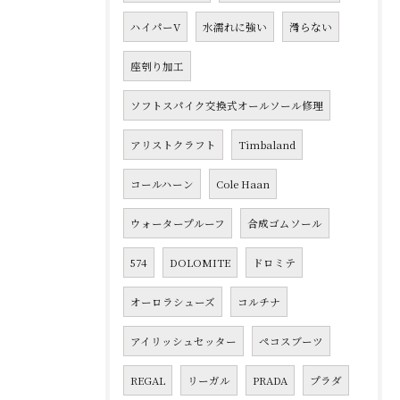
ハイパーV
水濡れに強い
滑らない
座刳り加工
ソフトスパイク交換式オールソール修理
アリストクラフト
Timbaland
コールハーン
Cole Haan
ウォータープルーフ
合成ゴムソール
574
DOLOMITE
ドロミテ
オーロラシューズ
コルチナ
アイリッシュセッター
ペコスブーツ
REGAL
リーガル
PRADA
プラダ