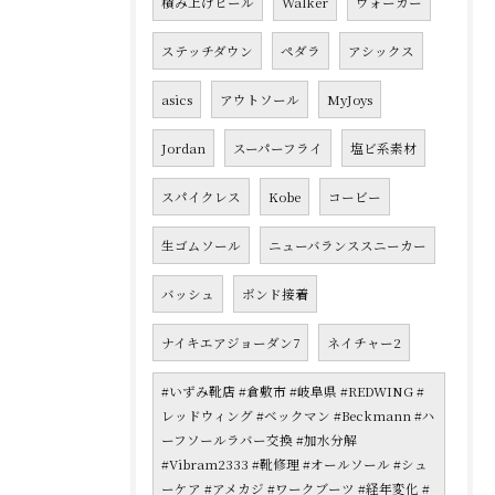
積み上げヒール
Walker
ウォーカー
ステッチダウン
ペダラ
アシックス
asics
アウトソール
MyJoys
Jordan
スーパーフライ
塩ビ系素材
スパイクレス
Kobe
コービー
生ゴムソール
ニューバランススニーカー
バッシュ
ボンド接着
ナイキエアジョーダン7
ネイチャー2
#いずみ靴店 #倉敷市 #岐阜県 #REDWING #
レッドウィング #ベックマン #Beckmann #ハ
ーフソールラバー交換 #加水分解
#Vibram2333 #靴修理 #オールソール #シュ
ーケア #アメカジ #ワークブーツ #経年変化 #