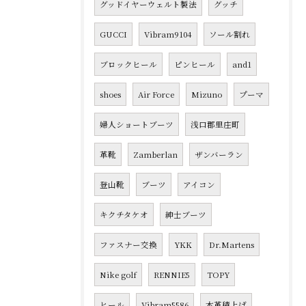
グッドイヤーウェルト製法
グッチ
GUCCI
Vibram9104
ソール割れ
ブロックヒール
ピンヒール
and1
shoes
Air Force
Mizuno
プーマ
婦人ショートブーツ
浅口郡里庄町
革靴
Zamberlan
ザンバーラン
登山靴
ブーツ
アイコン
キクチタケオ
紳士ブーツ
ファスナー交換
YKK
Dr.Martens
Nike golf
RENNIE5
TOPY
ヒール
Vibram5586
本革積上げ