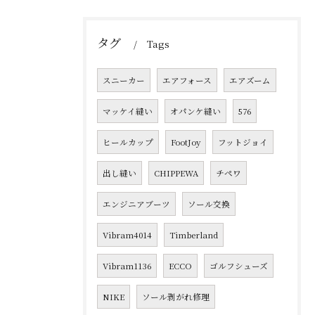
タグ
Tags
スニーカー
エアフォース
エアズーム
マッケイ縫い
オパンケ縫い
576
ヒールカップ
FootJoy
フットジョイ
出し縫い
CHIPPEWA
チペワ
エンジニアブーツ
ソール交換
Vibram4014
Timberland
Vibram1136
ECCO
ゴルフシューズ
NIKE
ソール剥がれ修理