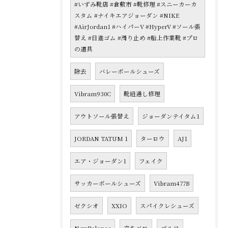
#いずみ靴店 #倉敷市 #靴修理 #スニーカーカ
スタム #ナイキエアジョーダン #NIKE
#AirJordan1 #ハイパーV #HyperV #ソール張
替え #日進ゴム #滑り止め #船上作業靴 #プロ
の道具
除去
バレーボールシューズ
Vibram930C
靴紐通し修理
アウトソール張替え
ジョーダンテイタム1
JORDAN TATUM 1
ターロウ
AJ1
エア・ジョーダン1
フェイク
サッカーボールシューズ
Vibram477B
ゼクシオ
XXIO
スパイクレシューズ