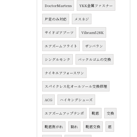
DoctorMartens
YKK金属ファスナー
片足のみ対応
メスネジ
サイドゴアブーツ
Vibram528K
エアズームフライト
ザンバラン
シングルモンク
バックルゴムの交換
ナイキエアフォースワン
スパイクレス化オールソール交換修理
ACG
ハイキングシューズ
エアズームアップテンポ
靴底
交換
靴底剥がれ
割れ
靴底交換
底