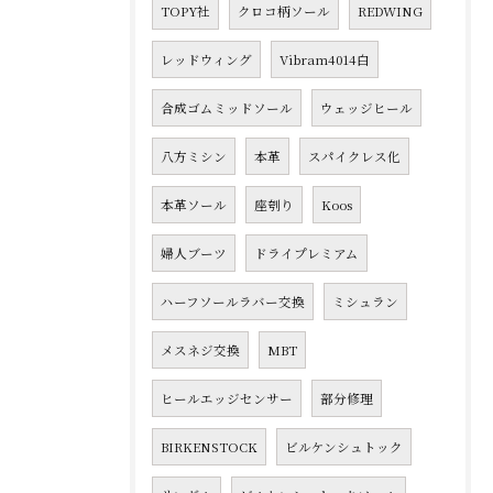
TOPY社
クロコ柄ソール
REDWING
レッドウィング
Vibram4014白
合成ゴムミッドソール
ウェッジヒール
八方ミシン
本革
スパイクレス化
本革ソール
座刳り
Koos
婦人ブーツ
ドライプレミアム
ハーフソールラバー交換
ミシュラン
メスネジ交換
MBT
ヒールエッジセンサー
部分修理
BIRKENSTOCK
ビルケンシュトック