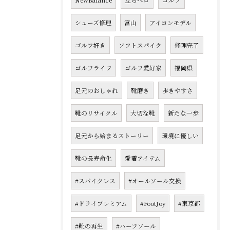
NewBalance
立ちベロ
ゴルフ
シューズ修理
富山
アイコンモデル
ゴルフ好き
ソフトスパイク
修理完了
ゴルフライフ
ゴルフ愛好家
福岡県
足元のおしゃれ
靴磨き
歩きやすさ
靴のリサイクル
大切な靴
新たな一歩
足元から始まるストーリー
環境に優しい
靴の長寿命化
愛着アイテム
#スパイクレス
#オールソール交換
#ドライプレミアム
#FootJoy
#東京都
#靴の再生
#ハーフソール