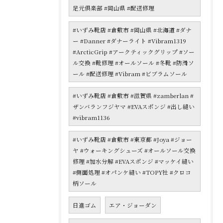
足元倶楽部 #岡山県 #配送修理
#いずみ靴店 #倉敷市 #岡山県 #北海道 #ダナ
ー #Danner #ダナーライト #Vibram1319
#ArcticGrip #アークティックグリップ #ソー
ル交換 #靴修理 #オールソール #冬靴 #防滑ソ
ール #配送修理 #Vibram #ビブラムソール
#いずみ靴店 #倉敷市 #滋賀県 #zamberlan #
ザンバランフジヤマ #EVAスポンジ #出し縫い
#vibram1136
#いずみ靴店 #倉敷市 #東京都 #Joya #ジョー
ヤ #ウォーキングシューズ #オールソール交換
修理 #加水分解 #EVAスポンジ #マッケイ縫い
#側面処理 #オパンケ縫い #TOPY社 #クロコ
柄ソール
日進ゴム
エア・ジョーダン