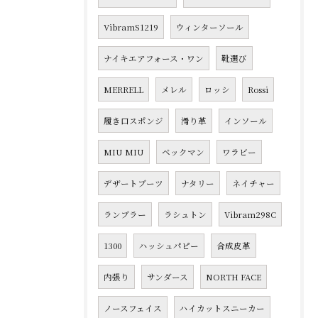
VibramS1219
ウィンターソール
ナイキエアフォース・ワン
靴選び
MERRELL
メレル
ロッシ
Rossi
履き口スポンジ
滑り革
インソール
MIU MIU
ベックマン
ワラビー
デザートブーツ
ナタリー
ネイチャー
ランブラー
ラシュトン
Vibram298C
1300
ハッシュパピー
合成皮革
内張り
サンダース
NORTH FACE
ノースフェイス
ハイカットスニーカー