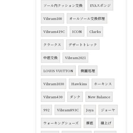
ソール内クッション交換
EVAスポンジ
Vibram100
オールソール交換修理
Vibram419C
ICON
Clarks
クラークス
デザートトレック
中底交換
Vibram2021
LOUIS VUITTON
側面処理
Vibram1030
Hawkins
ホーキンス
Vibram430
ダンク
New Balance
992
Vibram893C
Joya
ジョーヤ
ウォーキングシューズ
厚底
積上げ