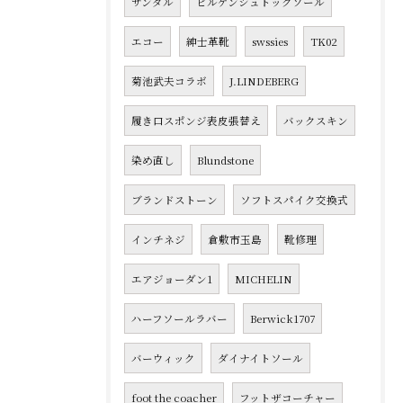
サンダル
ビルケンシュトックソール
エコー
紳士革靴
swssies
TK02
菊池武夫コラボ
J.LINDEBERG
履き口スポンジ表皮張替え
バックスキン
染め直し
Blundstone
ブランドストーン
ソフトスパイク交換式
インチネジ
倉敷市玉島
靴修理
エアジョーダン1
MICHELIN
ハーフソールラバー
Berwick1707
バーウィック
ダイナイトソール
foot the coacher
フットザコーチャー