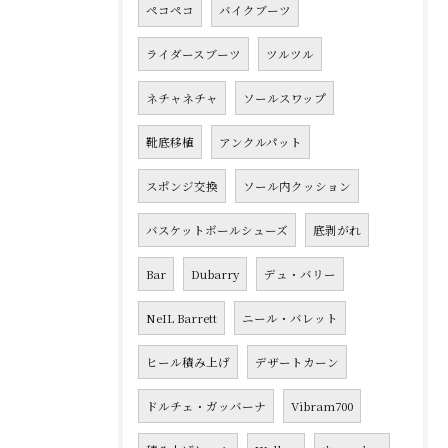
ペコペコ
バイクブーツ
ライダースブーツ
ツルツル
ネチャネチャ
ソールスワップ
靴底移植
アンクルパット
スポンジ交換
ソール内クッション
バスケットボールシューズ
底剥がれ
Bar
Dubarry
デュ・バリー
NeIL Barrett
ニール・バレット
ヒール積み上げ
デザートカーン
ドルチェ・ガッバーナ
Vibram700