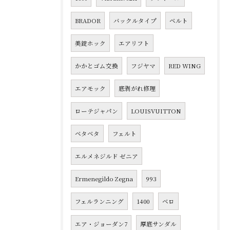
BRADOR
バックルタイプ
ベルト
美錠ホック
エアリフト
かかとゴム交換
フジヤマ
RED WING
エアモック
底剥がれ修理
ローテジャパン
LOUISVUITTON
ベタベタ
フェルト
エルメネジルド ゼニア
Ermenegildo Zegna
993
フェルランニング
1400
ベロ
エア・ジョーダン7
厚底サンダル