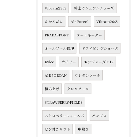
Vibram2303
紳士カジュアルシューズ
かかとゴム
Air Force1
Vibram2668
PRADASPORT
ターミネーター
オールソール修理
ドライビングシューズ
Kylee
カイリー
エアジョーダン12
AIR JORDAN
ウレタンソール
積み上げ
クロコソール
STRAWBERRY-FIELDS
ストロベリーフィールズ
パンプス
ピン付きリフト
中敷き