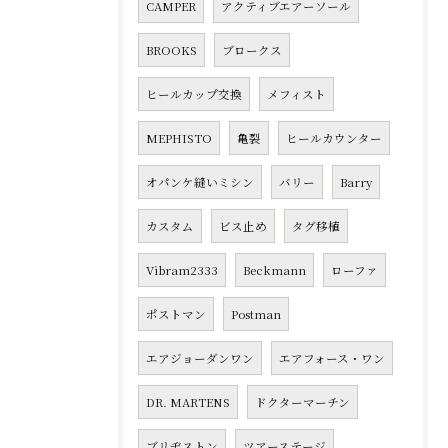
CAMPER
アクティブエアーソール
BROOKS
ブロークス
ヒールカップ交換
メフィスト
MEPHISTO
亀裂
ヒールカウンター
オパンケ縫いミシン
バリー
Barry
カスタム
ビス止め
タグ移植
Vibram2333
Beckmann
ローファ
ポストマン
Postman
エアジョーダンワン
エアフォース・ワン
DR. MARTENS
ドクターマーチン
ブリヂストン
ツアーステージ