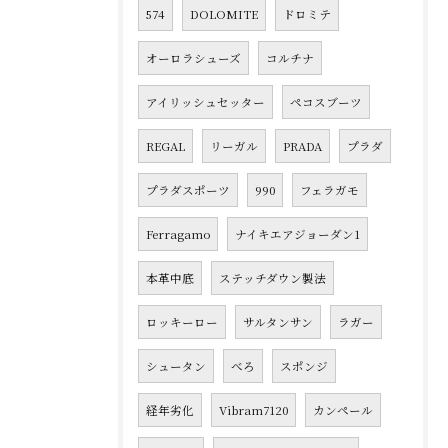
574
DOLOMITE
ドロミテ
オーロラシューズ
コルチナ
アイリッシュセッター
ペコスブーツ
REGAL
リーガル
PRADA
プラダ
プラダスポーツ
990
フェラガモ
Ferragamo
ナイキエアジョーダン1
本革中底
ステッチダウン製法
ロッキーロー
サルタンサン
ラガー
シュータン
べろ
スポンジ
経年劣化
Vibram7120
カンペール