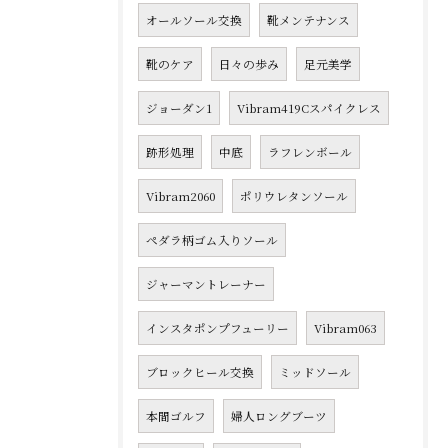
オールソール交換
靴メンテナンス
靴のケア
日々の歩み
足元美学
ジョーダン1
Vibram419Cスパイクレス
跡形処理
中底
ラフレンボール
Vibram2060
ポリウレタンソール
ペダラ柄ゴム入りソール
ジャーマントレーナー
インスタポンプフューリー
Vibram063
ブロックヒール交換
ミッドソール
本間ゴルフ
婦人ロングブーツ