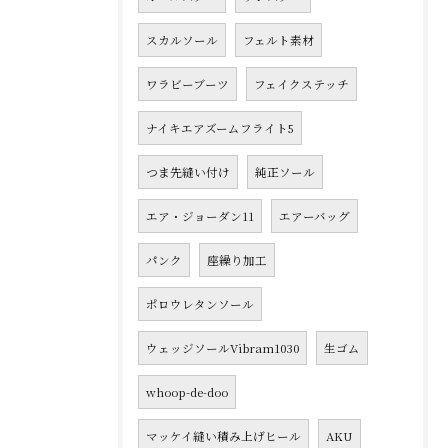
スカルソール
フェルト素材
ワラビーブーツ
フェイクステッチ
ナイキエアズームフライト5
つま先縫い付け
純正ソール
エア・ジョーダン11
エアーバッグ
パンク
座繰り加工
ポロウレタンソール
ウェッジソールVibram1030
生ゴム
whoop-de-doo
マッケイ縫い積み上げヒール
AKU