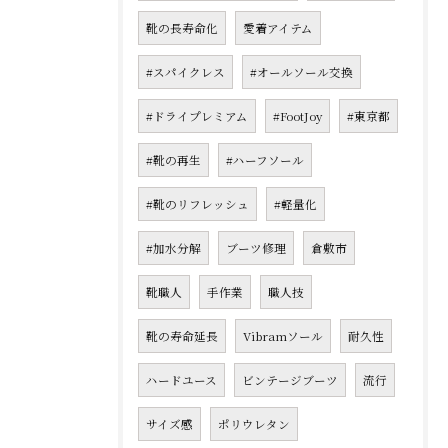
靴の長寿命化
愛着アイテム
#スパイクレス
#オールソール交換
#ドライプレミアム
#FootJoy
#東京都
#靴の再生
#ハーフソール
#靴のリフレッシュ
#軽量化
#加水分解
ブーツ修理
倉敷市
靴職人
手作業
職人技
靴の寿命延長
Vibramソール
耐久性
ハードユース
ビンテージブーツ
流行
サイズ感
ポリウレタン