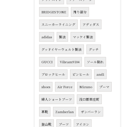
BRIDGESTONE
滑り部分
スニーカーライニング
アディダス
adidas
製法
マッケイ製法
グッドイヤーウェルト製法
グッチ
GUCCI
Vibram9104
ソール割れ
ブロックヒール
ピンヒール
and1
shoes
Air Force
Mizuno
プーマ
婦人ショートブーツ
浅口郡里庄町
革靴
Zamberlan
ザンバーラン
登山靴
ブーツ
アイコン