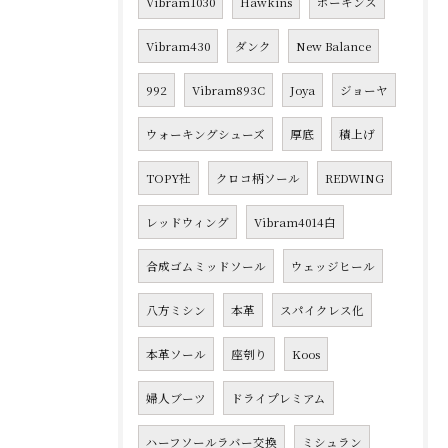
Vibram1030
Hawkins
ホーキンス
Vibram430
ダンク
New Balance
992
Vibram893C
Joya
ジョーヤ
ウォーキングシューズ
厚底
積上げ
TOPY社
クロコ柄ソール
REDWING
レッドウィング
Vibram4014白
合成ゴムミッドソール
ウェッジヒール
八方ミシン
本革
スパイクレス化
本革ソール
座刳り
Koos
婦人ブーツ
ドライプレミアム
ハーフソールラバー交換
ミシュラン