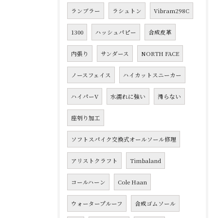
ランブラー
ラシュトン
Vibram298C
1300
ハッシュパピー
合成皮革
内張り
サンダース
NORTH FACE
ノースフェイス
ハイカットスニーカー
ハイパーV
水濡れに強い
滑らない
座刳り加工
ソフトスパイク交換式オールソール修理
アリストクラフト
Timbaland
コールハーン
Cole Haan
ウォータープルーフ
合成ゴムソール