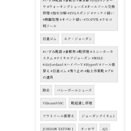
#いずみ靴店 #倉敷市 #東京都 #Joya #ジョー
ヤ #ウォーキングシューズ #オールソール交換
修理 #加水分解 #EVAスポンジ #マッケイ縫い
#側面処理 #オパンケ縫い #TOPY社 #クロコ
柄ソール
日進ゴム
エア・ジョーダン
#いずみ靴店 #倉敷市 #靴修理 #スニーカーカ
スタム #ナイキエアジョーダン #NIKE
#AirJordan1 #ハイパーV #HyperV #ソール張
替え #日進ゴム #滑り止め #船上作業靴 #プロ
の道具
除去
バレーボールシューズ
Vibram930C
靴紐通し修理
アウトソール張替え
ジョーダンテイタム1
JORDAN TATUM 1
ターロウ
AJ1