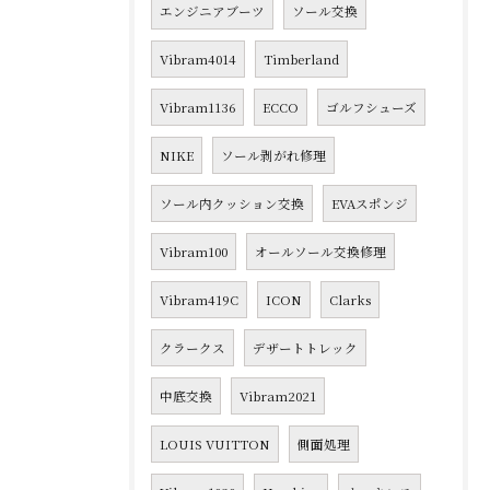
エンジニアブーツ
ソール交換
Vibram4014
Timberland
Vibram1136
ECCO
ゴルフシューズ
NIKE
ソール剥がれ修理
ソール内クッション交換
EVAスポンジ
Vibram100
オールソール交換修理
Vibram419C
ICON
Clarks
クラークス
デザートトレック
中底交換
Vibram2021
LOUIS VUITTON
側面処理