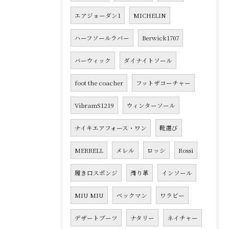
エアジョーダン1
MICHELIN
ハーフソールラバー
Berwick1707
バーウィック
ダイナイトソール
foot the coacher
フットザコーチャー
VibramS1219
ウィンターソール
ナイキエアフォース・ワン
靴選び
MERRELL
メレル
ロッシ
Rossi
履き口スポンジ
滑り革
インソール
MIU MIU
ベックマン
ワラビー
デザートブーツ
ナタリー
ネイチャー