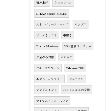
積み上げ
クロコソール
STRAWBERRY-FIELDS
ストロベリーフィールズ
パンプス
ピン付きリフト
中敷き
DoctorMartens
YKK金属ファスナー
片足のみ対応
メスネジ
サイドゴアブーツ
Vibram528K
エアズームフライト
ザンバラン
シングルモンク
バックルゴムの交換
ナイキエアフォースワン