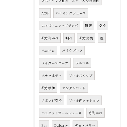
スパイクレス化オールソール交換修理
ACG
ハイキングシューズ
エアズームアップテンポ
靴底
交換
靴底剥がれ
割れ
靴底交換
底
ペコペコ
バイクブーツ
ライダースブーツ
ツルツル
ネチャネチャ
ソールスワップ
靴底移植
アンクルパット
スポンジ交換
ソール内クッション
バスケットボールシューズ
底剥がれ
Bar
Dubarry
デュ・バリー