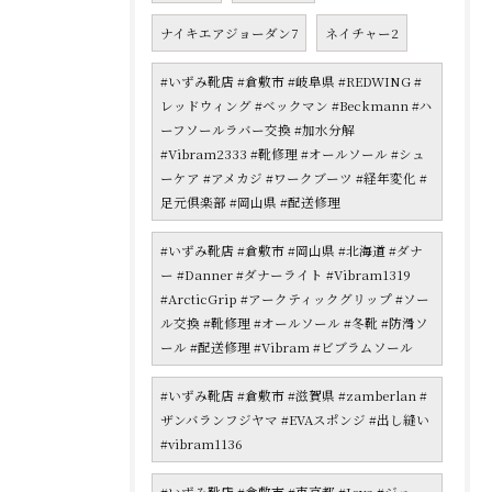
ナイキエアジョーダン7
ネイチャー2
#いずみ靴店 #倉敷市 #岐阜県 #REDWING #
レッドウィング #ベックマン #Beckmann #ハ
ーフソールラバー交換 #加水分解
#Vibram2333 #靴修理 #オールソール #シュ
ーケア #アメカジ #ワークブーツ #経年変化 #
足元倶楽部 #岡山県 #配送修理
#いずみ靴店 #倉敷市 #岡山県 #北海道 #ダナ
ー #Danner #ダナーライト #Vibram1319
#ArcticGrip #アークティックグリップ #ソー
ル交換 #靴修理 #オールソール #冬靴 #防滑ソ
ール #配送修理 #Vibram #ビブラムソール
#いずみ靴店 #倉敷市 #滋賀県 #zamberlan #
ザンバランフジヤマ #EVAスポンジ #出し縫い
#vibram1136