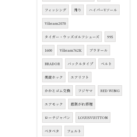
フィッシング
滑り
ハイパーVソール
Vibram2070
タイガー・ウッズゴルフシューズ
995
1600
Vibram762K
ブラドール
BRADOR
バックルタイプ
ベルト
美錠ホック
エアリフト
かかとゴム交換
フジヤマ
RED WING
エアモック
底剥がれ修理
ローテジャパン
LOUISVUITTON
ベタベタ
フェルト