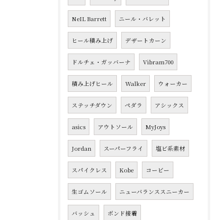
NeIL Barrett
ニール・バレット
ヒール積み上げ
デザートカーン
ドルチェ・ガッバーナ
Vibram700
積み上げヒール
Walker
ウォーカー
ステッチダウン
ペダラ
アシックス
asics
アウトソール
MyJoys
Jordan
スーパーフライ
塩ビ系素材
スパイクレス
Kobe
コービー
生ゴムソール
ニューバランススニーカー
バッシュ
ボンド接着