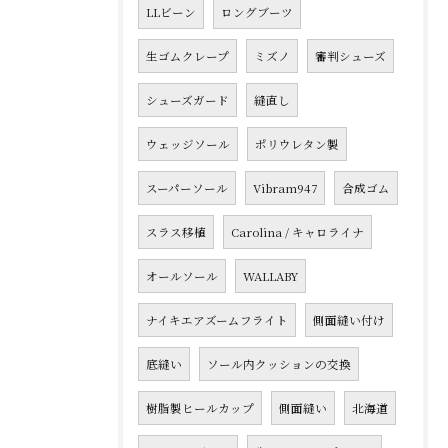
LLビーン
ロングブーツ
生ゴムクレープ
ミズノ
審判シューズ
シューズガード
縫直し
ウェッジソール
ポリウレタン製
スーパーソール
Vibram947
合成ゴム
スラス移植
Carolina / キャロライナ
オールソール
WALLABY
ナイキエアズームフライト
側面縫い付け
底縫い
ソール内クッションの交換
樹脂製ヒールカップ
側面縫い
北海道