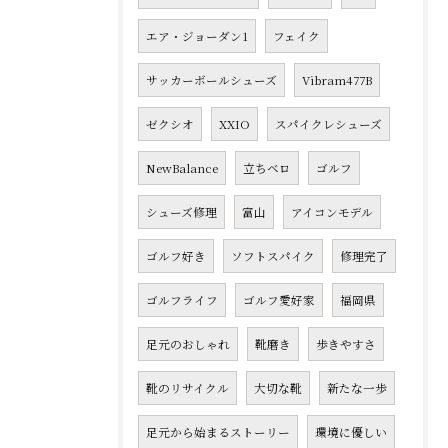
エア・ジョーダン1
フェイク
サッカーボールシューズ
Vibram477B
ゼクシオ
XXIO
スパイクレシューズ
NewBalance
立ちベロ
ゴルフ
シューズ修理
富山
アイコンモデル
ゴルフ好き
ソフトスパイク
修理完了
ゴルフライフ
ゴルフ愛好家
福岡県
足元のおしゃれ
靴磨き
歩きやすさ
靴のリサイクル
大切な靴
新たな一歩
足元から始まるストーリー
環境に優しい