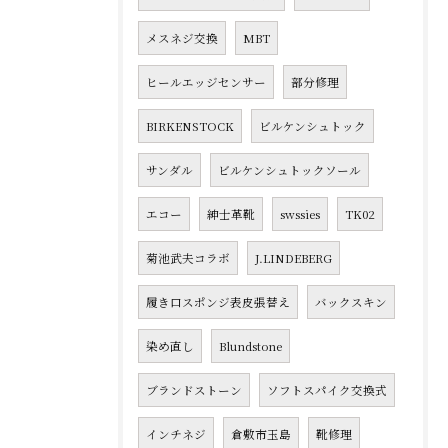
メスネジ交換
MBT
ヒールエッジセンサー
部分修理
BIRKENSTOCK
ビルケンシュトック
サンダル
ビルケンシュトックソール
エコー
紳士革靴
swssies
TK02
菊池武夫コラボ
J.LINDEBERG
履き口スポンジ表皮張替え
バックスキン
染め直し
Blundstone
ブランドストーン
ソフトスパイク交換式
インチネジ
倉敷市玉島
靴修理