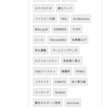
キクチタケオ
紳士ブーツ
ファスナー交換
YKK
Dr.Martens
Nike golf
RENNIE5
TOPY
ヒール
Vibram5586
本革積上げ
長さ調整
ズームアップテンポ
エアフォースワン
表皮張り替え
YKKファスナー
傷補修
PUMA
イグナイト
IGNITE
当て革交換
リーボック
Reebok
履き口スポンジ表皮
AirZoom