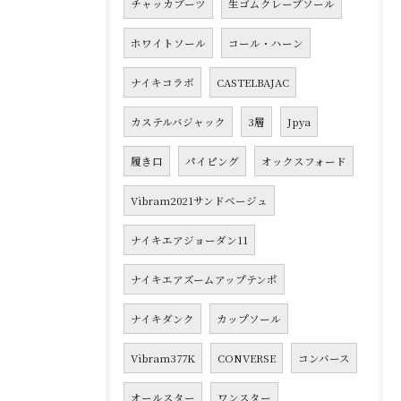
チャッカブーツ
生ゴムクレープソール
ホワイトソール
コール・ハーン
ナイキコラボ
CASTELBAJAC
カステルバジャック
3層
Jpya
履き口
パイピング
オックスフォード
Vibram2021サンドベージュ
ナイキエアジョーダン11
ナイキエアズームアップテンポ
ナイキダンク
カップソール
Vibram377K
CONVERSE
コンバース
オールスター
ワンスター