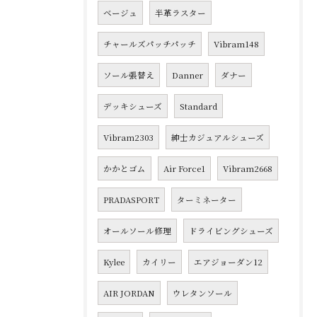
ベージュ
半革ラスター
チャールズパッチパッチ
Vibram148
ソール張替え
Danner
ダナー
デッキシューズ
Standard
Vibram2303
紳士カジュアルシューズ
かかとゴム
Air Force1
Vibram2668
PRADASPORT
ターミネーター
オールソール修理
ドライビングシューズ
Kylee
カイリー
エアジョーダン12
AIR JORDAN
ウレタンソール