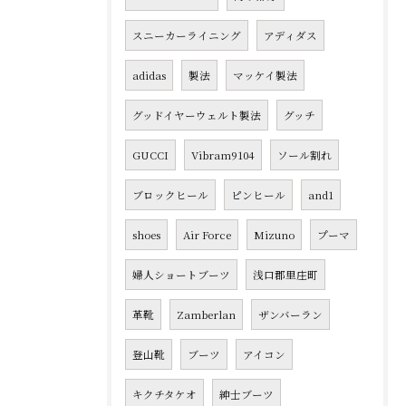
スニーカーライニング
アディダス
adidas
製法
マッケイ製法
グッドイヤーウェルト製法
グッチ
GUCCI
Vibram9104
ソール割れ
ブロックヒール
ピンヒール
and1
shoes
Air Force
Mizuno
プーマ
婦人ショートブーツ
浅口郡里庄町
革靴
Zamberlan
ザンバーラン
登山靴
ブーツ
アイコン
キクチタケオ
紳士ブーツ