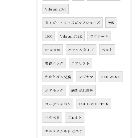
Vibram2070
タイガー・ウッズゴルフシューズ
995
1600
Vibram762K
ブラドール
BRADOR
バックルタイプ
ベルト
美錠ホック
エアリフト
かかとゴム交換
フジヤマ
RED WING
エアモック
底剥がれ修理
ローテジャパン
LOUISVUITTON
ベタベタ
フェルト
エルメネジルド ゼニア