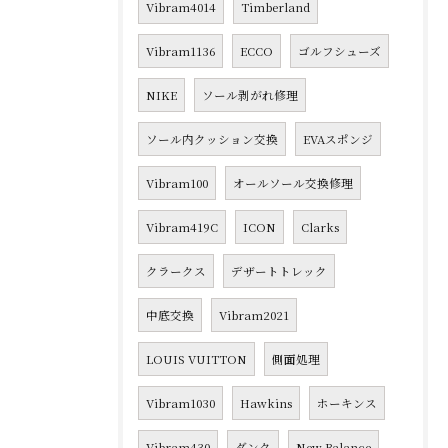
Vibram4014
Timberland
Vibram1136
ECCO
ゴルフシューズ
NIKE
ソール剥がれ修理
ソール内クッション交換
EVAスポンジ
Vibram100
オールソール交換修理
Vibram419C
ICON
Clarks
クラークス
デザートトレック
中底交換
Vibram2021
LOUIS VUITTON
側面処理
Vibram1030
Hawkins
ホーキンス
Vibram430
ダンク
New Balance