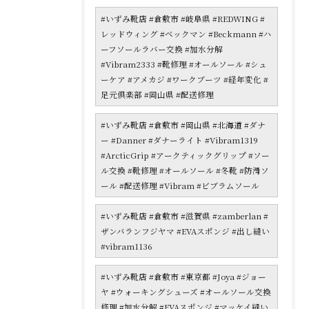
#いずみ靴店 #倉敷市 #岐阜県 #REDWING #
レッドウィング #ベックマン #Beckmann #ハ
ーフソールラバー交換 #加水分解
#Vibram2333 #靴修理 #オールソール #シュ
ーケア #アメカジ #ワークブーツ #経年変化 #
足元倶楽部 #岡山県 #配送修理
#いずみ靴店 #倉敷市 #岡山県 #北海道 #ダナ
ー #Danner #ダナーライト #Vibram1319
#ArcticGrip #アークティックグリップ #ソー
ル交換 #靴修理 #オールソール #冬靴 #防滑ソ
ール #配送修理 #Vibram #ビブラムソール
#いずみ靴店 #倉敷市 #滋賀県 #zamberlan #
ザンバランフジヤマ #EVAスポンジ #出し縫い
#vibram1136
#いずみ靴店 #倉敷市 #東京都 #Joya #ジョー
ヤ #ウォーキングシューズ #オールソール交換
修理 #加水分解 #EVAスポンジ #マッケイ縫い