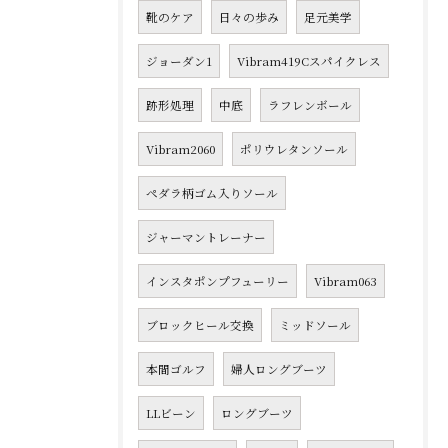
靴のケア
日々の歩み
足元美学
ジョーダン1
Vibram419Cスパイクレス
跡形処理
中底
ラフレンボール
Vibram2060
ポリウレタンソール
ペダラ柄ゴム入りソール
ジャーマントレーナー
インスタポンプフューリー
Vibram063
ブロックヒール交換
ミッドソール
本間ゴルフ
婦人ロングブーツ
LLビーン
ロングブーツ