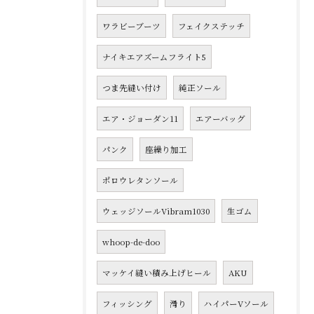
ワラビーブーツ
フェイクステッチ
ナイキエアズームフライト5
つま先縫い付け
純正ソール
エア・ジョーダン11
エアーバッグ
パンク
座繰り加工
ポロウレタンソール
ウェッジソールVibram1030
生ゴム
whoop-de-doo
マッケイ縫い積み上げヒール
AKU
フィッシング
滑り
ハイパーVソール