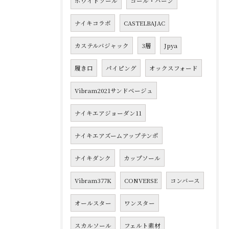
ホワイトソール
コール・ハーン
ナイキコラボ
CASTELBAJAC
カステルバジャック
3層
Jpya
履き口
パイピング
オックスフォード
Vibram2021サンドベージュ
ナイキエアジョーダン11
ナイキエアズームアップテンポ
ナイキダンク
カップソール
Vibram377K
CONVERSE
コンバース
オールスター
ワンスター
スカルソール
フェルト素材