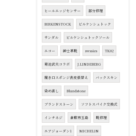
ヒールエッジセンサー
部分修理
BIRKENSTOCK
ビルケンシュトック
サンダル
ビルケンシュトックソール
エコー
紳士革靴
swssies
TK02
菊池武夫コラボ
J.LINDEBERG
履き口スポンジ表皮張替え
バックスキン
染め直し
Blundstone
ブランドストーン
ソフトスパイク交換式
インチネジ
倉敷市玉島
靴修理
エアジョーダン1
MICHELIN