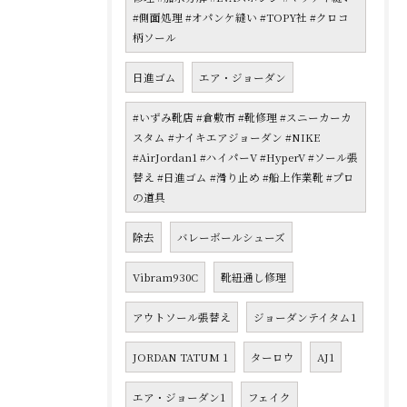
#側面処理 #オパンケ縫い #TOPY社 #クロコ
柄ソール
日進ゴム
エア・ジョーダン
#いずみ靴店 #倉敷市 #靴修理 #スニーカーカ
スタム #ナイキエアジョーダン #NIKE
#AirJordan1 #ハイパーV #HyperV #ソール張
替え #日進ゴム #滑り止め #船上作業靴 #プロ
の道具
除去
バレーボールシューズ
Vibram930C
靴紐通し修理
アウトソール張替え
ジョーダンテイタム1
JORDAN TATUM 1
ターロウ
AJ1
エア・ジョーダン1
フェイク