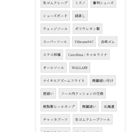
生ゴムクレープ
ミズノ
審判シューズ
シューズガード
縫直し
ウェッジソール
ポリウレタン製
スーパーソール
Vibram947
合成ゴム
スラス移植
Carolina / キャロライナ
オールソール
WALLABY
ナイキエアズームフライト
側面縫い付け
底縫い
ソール内クッションの交換
樹脂製ヒールカップ
側面縫い
北海道
チャッカブーツ
生ゴムクレープソール