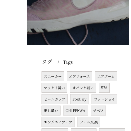
タグ
Tags
スニーカー
エアフォース
エアズーム
マッケイ縫い
オパンケ縫い
576
ヒールカップ
FootJoy
フットジョイ
出し縫い
CHIPPEWA
チペワ
エンジニアブーツ
ソール交換