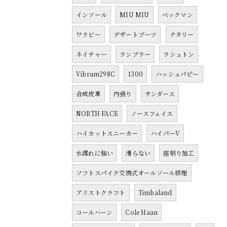
インソール
MIU MIU
ベックマン
ワラビー
デザートブーツ
ナタリー
ネイチャー
ランブラー
ラシュトン
Vibram298C
1300
ハッシュパピー
合成皮革
内張り
サンダース
NORTH FACE
ノースフェイス
ハイカットスニーカー
ハイパーV
水濡れに強い
滑らない
座刳り加工
ソフトスパイク交換式オールソール修理
アリストクラフト
Timbaland
コールハーン
Cole Haan