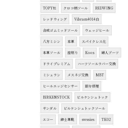
TOPY社
クロコ柄ソール
REDWING
レッドウィング
Vibram4014白
合成ゴムミッドソール
ウェッジヒール
八方ミシン
本革
スパイクレス化
本革ソール
座刳り
Koos
婦人ブーツ
ドライプレミアム
ハーフソールラバー交換
ミシュラン
メスネジ交換
MBT
ヒールエッジセンサー
部分修理
BIRKENSTOCK
ビルケンシュトック
サンダル
ビルケンシュトックソール
エコー
紳士革靴
swssies
TK02