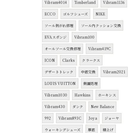
Vibram4014
Timberland
Vibram1136
ECCO
ゴルフシューズ
NIKE
ソール剥がれ修理
ソール内クッション交換
EVAスポンジ
Vibram100
オールソール交換修理
Vibram419C
ICON
Clarks
クラークス
デザートトレック
中底交換
Vibram2021
LOUIS VUITTON
側面処理
Vibram1030
Hawkins
ホーキンス
Vibram430
ダンク
New Balance
992
Vibram893C
Joya
ジョーヤ
ウォーキングシューズ
厚底
積上げ