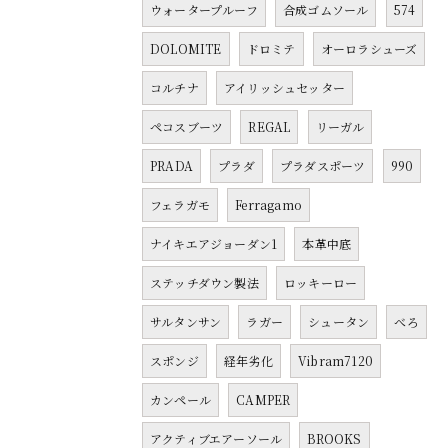
ウォータープルーフ
合成ゴムソール
574
DOLOMITE
ドロミテ
オーロラシューズ
コルチナ
アイリッシュセッター
ペコスブーツ
REGAL
リーガル
PRADA
プラダ
プラダスポーツ
990
フェラガモ
Ferragamo
ナイキエアジョーダン1
本革中底
ステッチダウン製法
ロッキーロー
サルタンサン
ラガー
シュータン
べろ
スポンジ
経年劣化
Vibram7120
カンペール
CAMPER
アクティブエアーソール
BROOKS