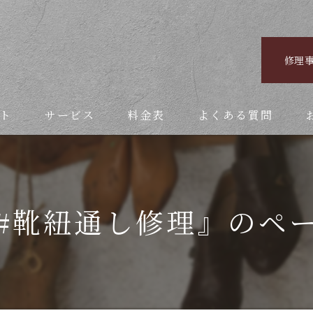
修理
ト
サービス
料金表
よくある質問
#靴紐通し修理』のペ