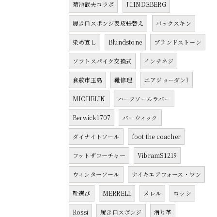
菊池武夫コラボ
J.LINDEBERG
履き口スポンジ表皮張替え
バックスキン
染め直し
Blundstone
ブランドストーン
ソフトスパイク交換式
インチネジ
倉敷市玉島
靴修理
エアジョーダン1
MICHELIN
ハーフソールラバー
Berwick1707
バーウィック
ダイナイトソール
foot the coacher
フットザコーチャー
VibramS1219
ウィンターソール
ナイキエアフォース・ワン
靴選び
MERRELL
メレル
ロッシ
Rossi
履き口スポンジ
滑り革