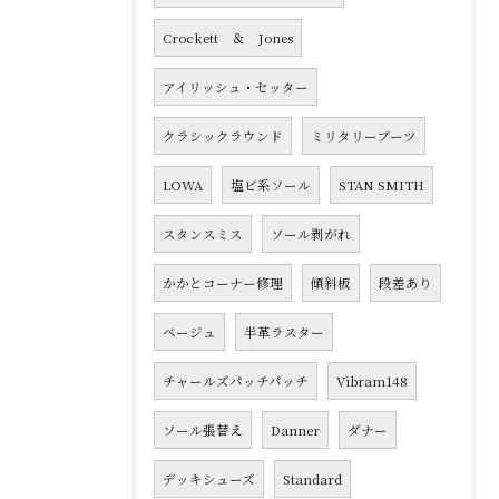
Crockett ＆ Jones
アイリッシュ・セッター
クラシックラウンド
ミリタリーブーツ
LOWA
塩ビ系ソール
STAN SMITH
スタンスミス
ソール剥がれ
かかとコーナー修理
傾斜板
段差あり
ベージュ
半革ラスター
チャールズパッチパッチ
Vibram148
ソール張替え
Danner
ダナー
デッキシューズ
Standard