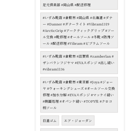
足元倶楽部 #岡山県 #配送修理
#いずみ靴店 #倉敷市 #岡山県 #北海道 #ダナ
ー #Danner #ダナーライト #Vibram1319
#ArcticGrip #アークティックグリップ #ソー
ル交換 #靴修理 #オールソール #冬靴 #防滑ソ
ール #配送修理 #Vibram #ビブラムソール
#いずみ靴店 #倉敷市 #滋賀県 #zamberlan #
ザンバランフジヤマ #EVAスポンジ #出し縫い
#vibram1136
#いずみ靴店 #倉敷市 #東京都 #Joya #ジョー
ヤ #ウォーキングシューズ #オールソール交換
修理 #加水分解 #EVAスポンジ #マッケイ縫い
#側面処理 #オパンケ縫い #TOPY社 #クロコ
柄ソール
日進ゴム
エア・ジョーダン