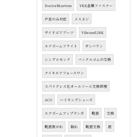
DoctorMartens
YKK金属ファスナー
片足のみ対応
メスネジ
サイドゴアブーツ
Vibram528K
エアズームフライト
ザンバラン
シングルモンク
バックルゴムの交換
ナイキエアフォースワン
スパイクレス化オールソール交換修理
ACG
ハイキングシューズ
エアズームアップテンポ
靴底
交換
靴底剥がれ
割れ
靴底交換
底