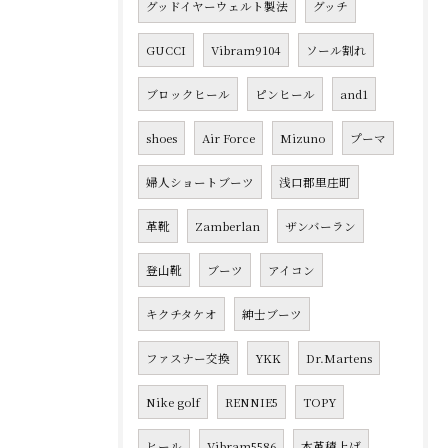
グッドイヤーウェルト製法
グッチ
GUCCI
Vibram9104
ソール割れ
ブロックヒール
ピンヒール
and1
shoes
Air Force
Mizuno
プーマ
婦人ショートブーツ
浅口郡里庄町
革靴
Zamberlan
ザンバーラン
登山靴
ブーツ
アイコン
キクチタケオ
紳士ブーツ
ファスナー交換
YKK
Dr.Martens
Nike golf
RENNIE5
TOPY
ヒール
Vibram5586
本革積上げ