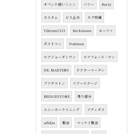
オパンケ縫いミシン
バリー
Barry
カスタム
ビス止め
タグ移植
Vibram2333
Beckmann
ローファ
ポストマン
Postman
エアジョーダンワン
エアフォース・ワン
DR. MARTENS
ドクターマーチン
ブリヂストン
ツアーステージ
BRIDGESTONE
滑り部分
スニーカーライニング
アディダス
adidas
製法
マッケイ製法