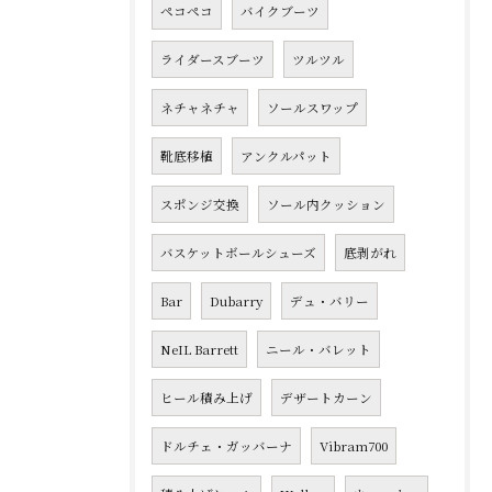
ペコペコ
バイクブーツ
ライダースブーツ
ツルツル
ネチャネチャ
ソールスワップ
靴底移植
アンクルパット
スポンジ交換
ソール内クッション
バスケットボールシューズ
底剥がれ
Bar
Dubarry
デュ・バリー
NeIL Barrett
ニール・バレット
ヒール積み上げ
デザートカーン
ドルチェ・ガッバーナ
Vibram700