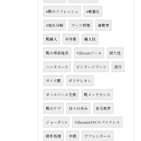
#靴のリフレッシュ
#軽量化
#加水分解
ブーツ修理
倉敷市
靴職人
手作業
職人技
靴の寿命延長
Vibramソール
耐久性
ハードユース
ビンテージブーツ
流行
サイズ感
ポリウレタン
オールソール交換
靴メンテナンス
靴のケア
日々の歩み
足元美学
ジョーダン1
Vibram419Cスパイクレス
跡形処理
中底
ラフレンボール