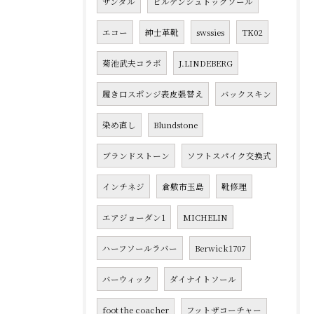
サンダル
ビルケンシュトックソール
エコー
紳士革靴
swssies
TK02
菊池武夫コラボ
J.LINDEBERG
履き口スポンジ表皮張替え
バックスキン
染め直し
Blundstone
ブランドストーン
ソフトスパイク交換式
インチネジ
倉敷市玉島
靴修理
エアジョーダン1
MICHELIN
ハーフソールラバー
Berwick1707
バーウィック
ダイナイトソール
foot the coacher
フットザコーチャー