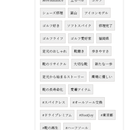
NewBalance
立ちベロ
ゴルフ
シューズ修理
富山
アイコンモデル
ゴルフ好き
ソフトスパイク
修理完了
ゴルフライフ
ゴルフ愛好家
福岡県
足元のおしゃれ
靴磨き
歩きやすさ
靴のリサイクル
大切な靴
新たな一歩
足元から始まるストーリー
環境に優しい
靴の長寿命化
愛着アイテム
#スパイクレス
#オールソール交換
#ドライプレミアム
#FootJoy
#東京都
#靴の再生
#ハーフソール