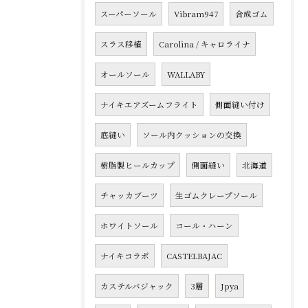
スーパーソール
Vibram947
合成ゴム
スラス移植
Carolina / キャロライナ
オールソール
WALLABY
ナイキエアズームフライト
側面縫い付け
底縫い
ソール内クッションの交換
樹脂製ヒールカップ
側面縫い
北海道
チャッカブーツ
生ゴムクレープソール
ホワイトソール
コール・ハーン
ナイキコラボ
CASTELBAJAC
カステルバジャック
3層
Jpya