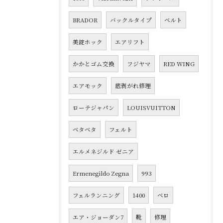
BRADOR
バックルタイプ
ベルト
美錠ホック
エアリフト
かかとゴム交換
フジヤマ
RED WING
エアモック
底剥がれ修理
ローテジャパン
LOUISVUITTON
ベタベタ
フェルト
エルメネジルド ゼニア
Ermenegildo Zegna
993
フェルランニング
1400
ベロ
エア・ジョーダン7
靴
修理