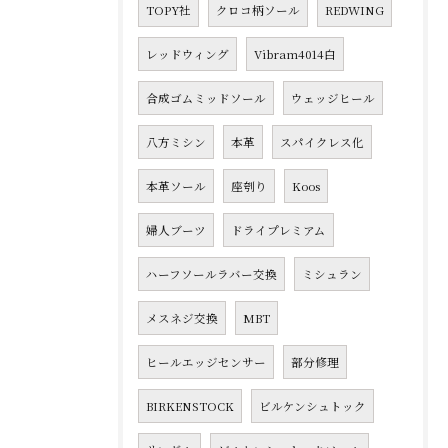
TOPY社
クロコ柄ソール
REDWING
レッドウィング
Vibram4014白
合成ゴムミッドソール
ウェッジヒール
八方ミシン
本革
スパイクレス化
本革ソール
座刳り
Koos
婦人ブーツ
ドライプレミアム
ハーフソールラバー交換
ミシュラン
メスネジ交換
MBT
ヒールエッジセンサー
部分修理
BIRKENSTOCK
ビルケンシュトック