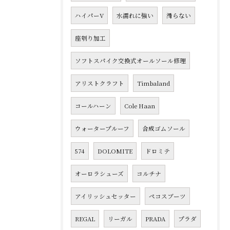
ハイパーV
水濡れに強い
滑らない
座刳り加工
ソフトスパイク交換式オールソール修理
アリストクラフト
Timbaland
コールハーン
Cole Haan
ウォータープルーフ
合成ゴムソール
574
DOLOMITE
ドロミテ
オーロラシューズ
コルチナ
アイリッシュセッター
ペコスブーツ
REGAL
リーガル
PRADA
プラダ