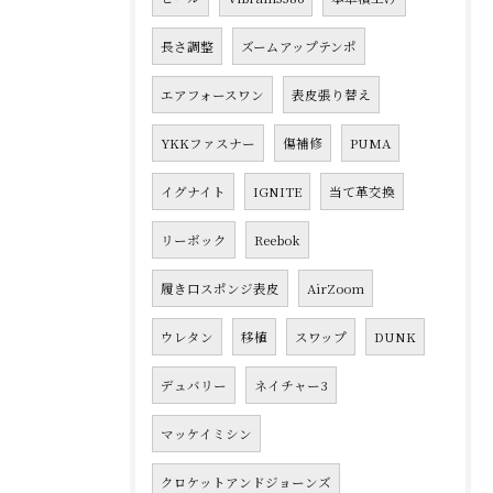
長さ調整
ズームアップテンポ
エアフォースワン
表皮張り替え
YKKファスナー
傷補修
PUMA
イグナイト
IGNITE
当て革交換
リーボック
Reebok
履き口スポンジ表皮
AirZoom
ウレタン
移植
スワップ
DUNK
デュバリー
ネイチャー3
マッケイミシン
クロケットアンドジョーンズ