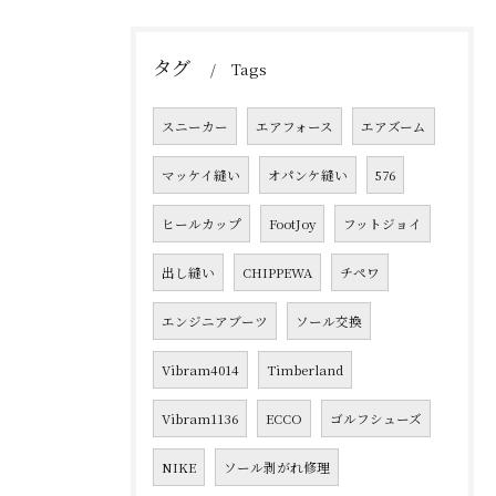
タグ
Tags
スニーカー
エアフォース
エアズーム
マッケイ縫い
オパンケ縫い
576
ヒールカップ
FootJoy
フットジョイ
出し縫い
CHIPPEWA
チペワ
エンジニアブーツ
ソール交換
Vibram4014
Timberland
Vibram1136
ECCO
ゴルフシューズ
NIKE
ソール剥がれ修理