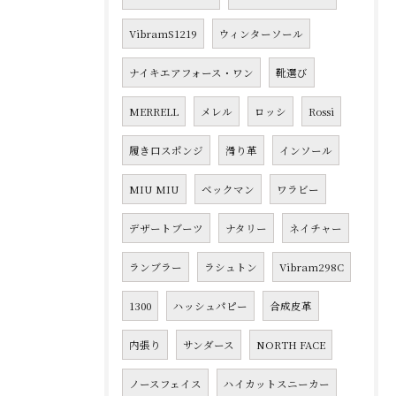
VibramS1219
ウィンターソール
ナイキエアフォース・ワン
靴選び
MERRELL
メレル
ロッシ
Rossi
履き口スポンジ
滑り革
インソール
MIU MIU
ベックマン
ワラビー
デザートブーツ
ナタリー
ネイチャー
ランブラー
ラシュトン
Vibram298C
1300
ハッシュパピー
合成皮革
内張り
サンダース
NORTH FACE
ノースフェイス
ハイカットスニーカー