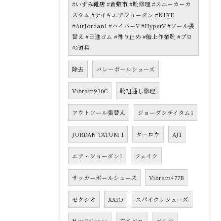
#いずみ靴店 #倉敷市 #靴修理 #スニーカーカ
スタム #ナイキエアジョーダン #NIKE
#AirJordan1 #ハイパーV #HyperV #ソール張
替え #日進ゴム #滑り止め #船上作業靴 #プロ
の道具
除去
バレーボールシューズ
Vibram930C
靴紐通し修理
アウトソール張替え
ジョーダンテイタム1
JORDAN TATUM 1
ターロウ
AJ1
エア・ジョーダン1
フェイク
サッカーボールシューズ
Vibram477B
ゼクシオ
XXIO
スパイクレシューズ