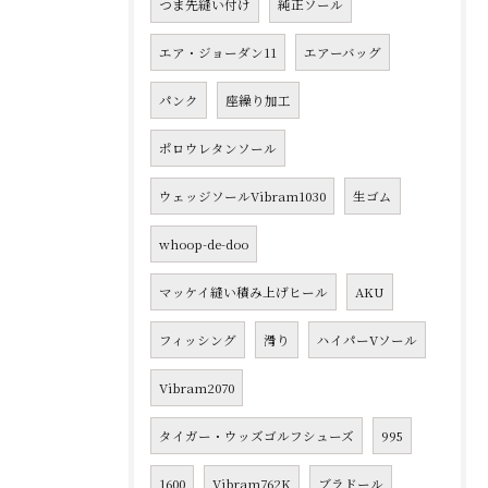
つま先縫い付け
純正ソール
エア・ジョーダン11
エアーバッグ
パンク
座繰り加工
ポロウレタンソール
ウェッジソールVibram1030
生ゴム
whoop-de-doo
マッケイ縫い積み上げヒール
AKU
フィッシング
滑り
ハイパーVソール
Vibram2070
タイガー・ウッズゴルフシューズ
995
1600
Vibram762K
ブラドール