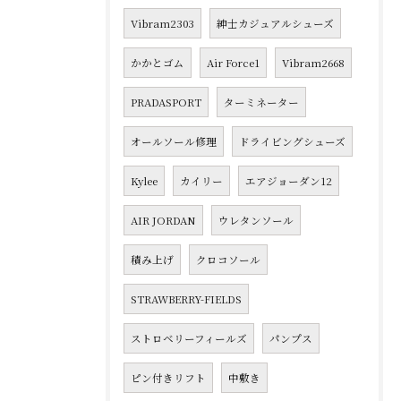
Vibram2303
紳士カジュアルシューズ
かかとゴム
Air Force1
Vibram2668
PRADASPORT
ターミネーター
オールソール修理
ドライビングシューズ
Kylee
カイリー
エアジョーダン12
AIR JORDAN
ウレタンソール
積み上げ
クロコソール
STRAWBERRY-FIELDS
ストロベリーフィールズ
パンプス
ピン付きリフト
中敷き