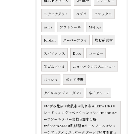
積み上げヒール
Walker
ウォーカー
ステッチダウン
ペダラ
アシックス
asics
アウトソール
MyJoys
Jordan
スーパーフライ
塩ビ系素材
スパイクレス
Kobe
コービー
生ゴムソール
ニューバランススニーカー
バッシュ
ボンド接着
ナイキエアジョーダン7
ネイチャー2
#いずみ靴店 #倉敷市 #岐阜県 #REDWING #
レッドウィング #ベックマン #Beckmann #ハ
ーフソールラバー交換 #加水分解
#Vibram2333 #靴修理 #オールソール #シュ
ーケア #アメカジ #ワークブーツ #経年変化 #