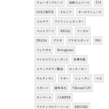
ウォータープルーフ
合成ゴムソール
574
DOLOMITE
ドロミテ
オーロラシューズ
コルチナ
アイリッシュセッター
ペコスブーツ
REGAL
リーガル
PRADA
プラダ
プラダスポーツ
990
フェラガモ
Ferragamo
ナイキエアジョーダン1
本革中底
ステッチダウン製法
ロッキーロー
サルタンサン
ラガー
シュータン
べろ
スポンジ
経年劣化
Vibram7120
カンペール
CAMPER
アクティブエアーソール
BROOKS