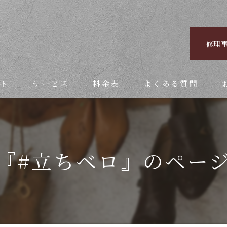
修理
ト
サービス
料金表
よくある質問
『#立ちベロ』のペー