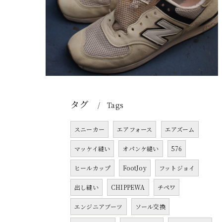
タグ
Tags
スニーカー
エアフォース
エアズーム
マッケイ縫い
オパンケ縫い
576
ヒールカップ
FootJoy
フットジョイ
出し縫い
CHIPPEWA
チペワ
エンジニアブーツ
ソール交換