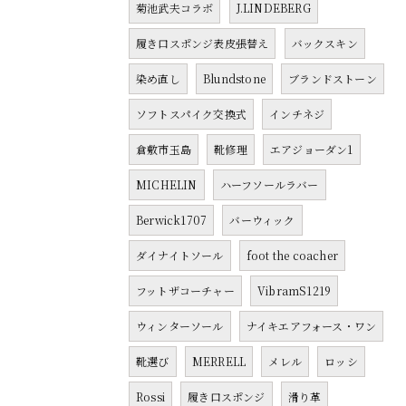
菊池武夫コラボ
J.LINDEBERG
履き口スポンジ表皮張替え
バックスキン
染め直し
Blundstone
ブランドストーン
ソフトスパイク交換式
インチネジ
倉敷市玉島
靴修理
エアジョーダン1
MICHELIN
ハーフソールラバー
Berwick1707
バーウィック
ダイナイトソール
foot the coacher
フットザコーチャー
VibramS1219
ウィンターソール
ナイキエアフォース・ワン
靴選び
MERRELL
メレル
ロッシ
Rossi
履き口スポンジ
滑り革