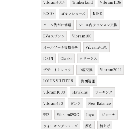
Vibram4014
Timberland
Vibram1136
ECCO
ゴルフシューズ
NIKE
ソール剥がれ修理
ソール内クッション交換
EVAスポンジ
Vibram100
オールソール交換修理
Vibram419C
ICON
Clarks
クラークス
デザートトレック
中底交換
Vibram2021
LOUIS VUITTON
側面処理
Vibram1030
Hawkins
ホーキンス
Vibram430
ダンク
New Balance
992
Vibram893C
Joya
ジョーヤ
ウォーキングシューズ
厚底
積上げ