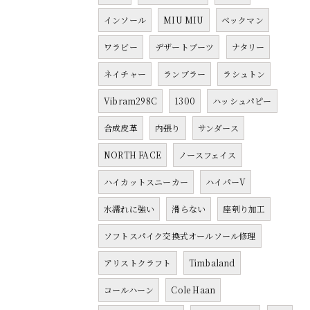
インソール
MIU MIU
ベックマン
ワラビー
デザートブーツ
ナタリー
ネイチャー
ランブラー
ラシュトン
Vibram298C
1300
ハッシュパピー
合成皮革
内張り
サンダース
NORTH FACE
ノースフェイス
ハイカットスニーカー
ハイパーV
水濡れに強い
滑らない
座刳り加工
ソフトスパイク交換式オールソール修理
アリストクラフト
Timbaland
コールハーン
Cole Haan