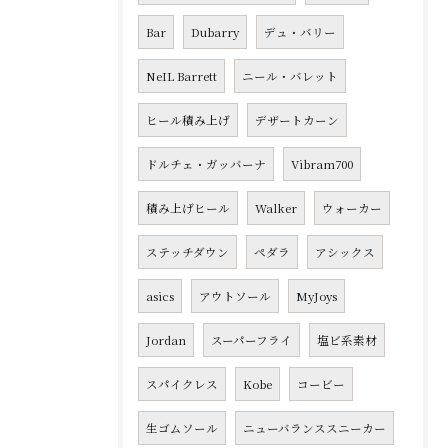
Bar
Dubarry
デュ・バリー
NeIL Barrett
ニール・バレット
ヒール積み上げ
デザートカーン
ドルチェ・ガッバーナ
Vibram700
積み上げヒール
Walker
ウォーカー
ステッチダウン
ペダラ
アシックス
asics
アウトソール
MyJoys
Jordan
スーパーフライ
塩ビ系素材
スパイクレス
Kobe
コービー
生ゴムソール
ニューバランススニーカー