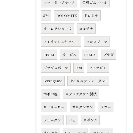
ウォータープルーフ
合成ゴムソール
574
DOLOMITE
ドロミテ
オーロラシューズ
コルチナ
アイリッシュセッター
ペコスブーツ
REGAL
リーガル
PRADA
プラダ
プラダスポーツ
990
フェラガモ
Ferragamo
ナイキエアジョーダン1
本革中底
ステッチダウン製法
ロッキーロー
サルタンサン
ラガー
シュータン
べろ
スポンジ