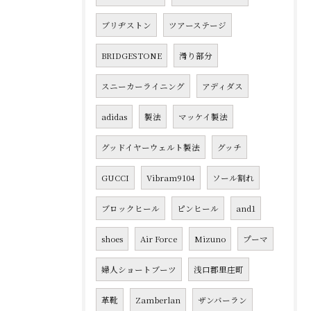
ブリヂストン
ツアーステージ
BRIDGESTONE
滑り部分
スニーカーライニング
アディダス
adidas
製法
マッケイ製法
グッドイヤーウェルト製法
グッチ
GUCCI
Vibram9104
ソール割れ
ブロックヒール
ピンヒール
and1
shoes
Air Force
Mizuno
プーマ
婦人ショートブーツ
浅口郡里庄町
革靴
Zamberlan
ザンバーラン