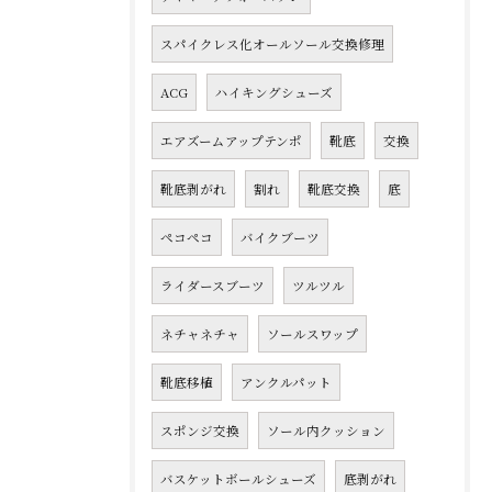
スパイクレス化オールソール交換修理
ACG
ハイキングシューズ
エアズームアップテンポ
靴底
交換
靴底剥がれ
割れ
靴底交換
底
ペコペコ
バイクブーツ
ライダースブーツ
ツルツル
ネチャネチャ
ソールスワップ
靴底移植
アンクルパット
スポンジ交換
ソール内クッション
バスケットボールシューズ
底剥がれ