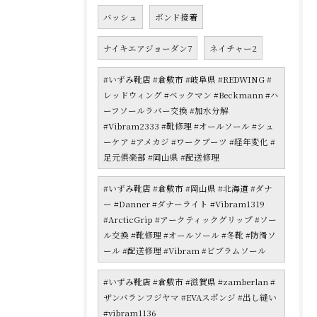
バッシュ
ボンド接着
ナイキエアジョーダン7
ネイチャー2
#いずみ靴店 #倉敷市 #岐阜県 #REDWING #
レッドウィング #ベックマン #Beckmann #ハ
ーフソールラバー交換 #加水分解
#Vibram2333 #靴修理 #オールソール #シュ
ーケア #アメカジ #ワークブーツ #経年変化 #
足元倶楽部 #岡山県 #配送修理
#いずみ靴店 #倉敷市 #岡山県 #北海道 #ダナ
ー #Danner #ダナーライト #Vibram1319
#ArcticGrip #アークティックグリップ #ソー
ル交換 #靴修理 #オールソール #冬靴 #防滑ソ
ール #配送修理 #Vibram #ビブラムソール
#いずみ靴店 #倉敷市 #滋賀県 #zamberlan #
ザンバランフジヤマ #EVAスポンジ #出し縫い
#vibram1136