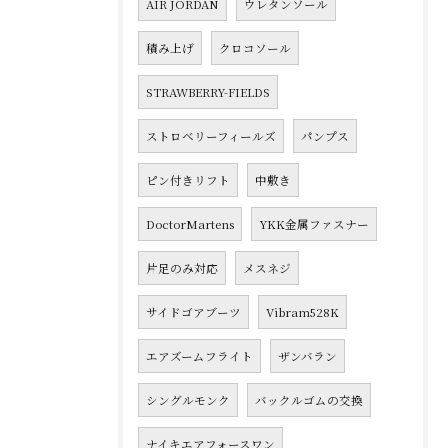
AIR JORDAN
ウレタンソール
積み上げ
クロコソール
STRAWBERRY-FIELDS
ストロベリーフィールズ
パンプス
ピン付きリフト
中敷き
DoctorMartens
YKK金属ファスナー
片足のみ対応
メスネジ
サイドゴアブーツ
Vibram528K
エアズームフライト
ザンバラン
シングルモンク
バックルゴムの交換
ナイキエアフォースワン