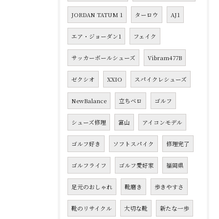
JORDAN TATUM 1
ターロウ
AJ1
エア・ジョーダン1
フェイク
サッカーボールシューズ
Vibram477B
ゼクシオ
XXIO
スパイクレシューズ
NewBalance
立ちベロ
ゴルフ
シューズ修理
富山
アイコンモデル
ゴルフ好き
ソフトスパイク
修理完了
ゴルフライフ
ゴルフ愛好家
福岡県
足元のおしゃれ
靴磨き
歩きやすさ
靴のリサイクル
大切な靴
新たな一歩