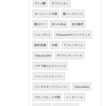
サイズ感
ポリウレタン
オールソール交換
靴メンテナンス
靴のケア
日々の歩み
足元美学
ジョーダン1
Vibram419Cスパイクレス
跡形処理
中底
ラフレンボール
Vibram2060
ポリウレタンソール
ペダラ柄ゴム入りソール
ジャーマントレーナー
インスタポンプフューリー
Vibram063
ブロックヒール交換
ミッドソール