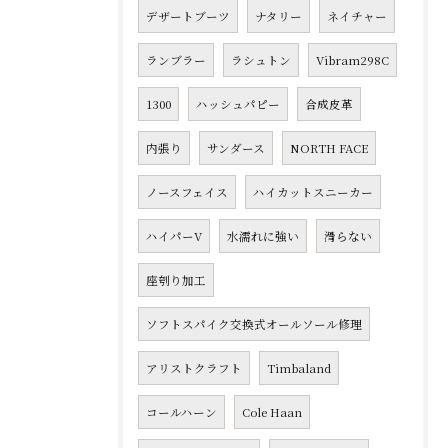
デザートブーツ
ナタリー
ネイチャー
ランブラー
ラシュトン
Vibram298C
1300
ハッシュパピー
合成皮革
内張り
サンダース
NORTH FACE
ノースフェイス
ハイカットスニーカー
ハイパーV
水濡れに強い
滑らない
座刳り加工
ソフトスパイク交換式オールソール修理
アリストクラフト
Timbaland
コールハーン
Cole Haan