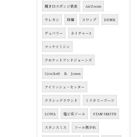
履き口スポンジ表皮
AirZoom
ウレタン
移植
スワップ
DUNK
デュバリー
ネイチャー3
マッケイミシン
クロケットアンドジョーンズ
Crockett ＆ Jones
アイリッシュ・セッター
クラシックラウンド
ミリタリーブーツ
LOWA
塩ビ系ソール
STAN SMITH
スタンスミス
ソール剥がれ