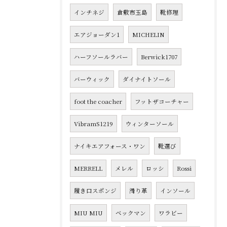
インチネジ
倉敷市玉島
靴修理
エアジョーダン1
MICHELIN
ハーフソールラバー
Berwick1707
バーウィック
ダイナイトソール
foot the coacher
フットザコーチャー
VibramS1219
ウィンターソール
ナイキエアフォース・ワン
靴選び
MERRELL
メレル
ロッシ
Rossi
履き口スポンジ
滑り革
インソール
MIU MIU
ベックマン
ワラビー