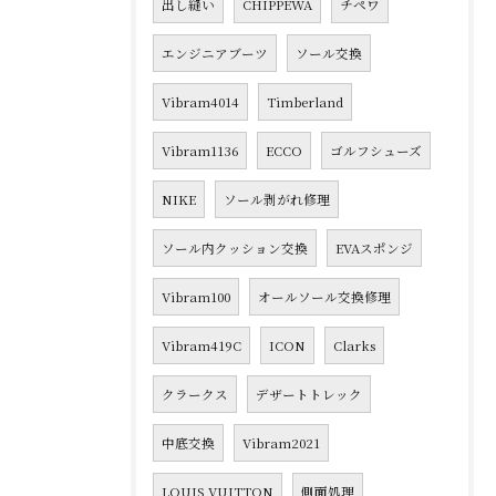
出し縫い
CHIPPEWA
チペワ
エンジニアブーツ
ソール交換
Vibram4014
Timberland
Vibram1136
ECCO
ゴルフシューズ
NIKE
ソール剥がれ修理
ソール内クッション交換
EVAスポンジ
Vibram100
オールソール交換修理
Vibram419C
ICON
Clarks
クラークス
デザートトレック
中底交換
Vibram2021
LOUIS VUITTON
側面処理