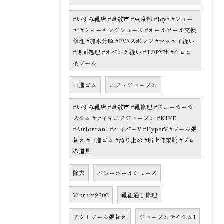
#いずみ靴店 #倉敷市 #東京都 #Joya #ジョー
ヤ #ウォーキングシューズ #オールソール交換
修理 #加水分解 #EVAスポンジ #マッケイ縫い
#側面処理 #オパンケ縫い #TOPY社 #クロコ
柄ソール
日進ゴム
エア・ジョーダン
#いずみ靴店 #倉敷市 #靴修理 #スニーカーカ
スタム #ナイキエアジョーダン #NIKE
#AirJordan1 #ハイパーV #HyperV #ソール張
替え #日進ゴム #滑り止め #船上作業靴 #プロ
の道具
除去
バレーボールシューズ
Vibram930C
靴紐通し修理
アウトソール張替え
ジョーダンテイタム1