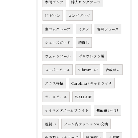
本間ゴルフ
婦人ロングブーツ
LLビーン
ロングブーツ
生ゴムクレープ
ミズノ
審判シューズ
シューズガード
縫直し
ウェッジソール
ポリウレタン製
スーパーソール
Vibram947
合成ゴム
スラス移植
Carolina / キャロライナ
オールソール
WALLABY
ナイキエアズームフライト
側面縫い付け
底縫い
ソール内クッションの交換
樹脂製ヒールカップ
側面縫い
北海道