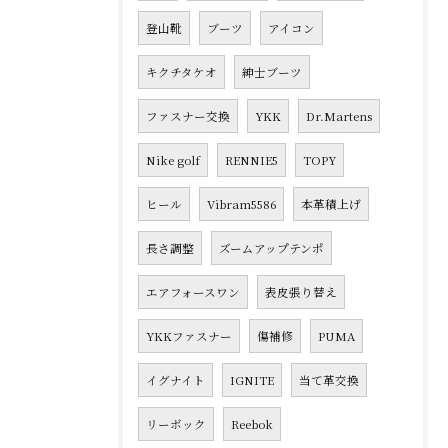
登山靴
ブーツ
アイコン
キクチタケオ
紳士ブーツ
ファスナー交換
YKK
Dr.Martens
Nike golf
RENNIE5
TOPY
ヒール
Vibram5586
本革積上げ
長さ調整
ズームアップテンポ
エアフォースワン
表皮張り替え
YKKファスナー
傷補修
PUMA
イグナイト
IGNITE
当て革交換
リーボック
Reebok