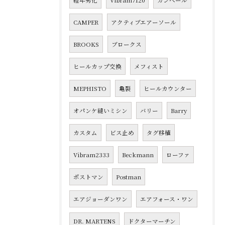
経年劣化
Vibram7120
カンペール
CAMPER
アクティブエアーソール
BROOKS
ブロークス
ヒールカップ交換
メフィスト
MEPHISTO
亀裂
ヒールカウンター
オパンケ縫いミシン
バリー
Barry
カスタム
ビス止め
タグ移植
Vibram2333
Beckmann
ローファ
ポストマン
Postman
エアジョーダンワン
エアフォース・ワン
DR. MARTENS
ドクターマーチン