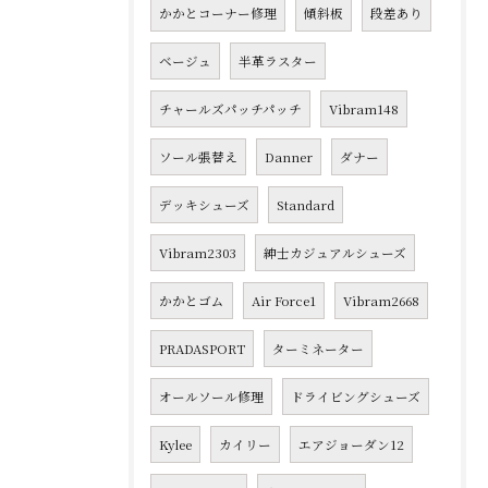
かかとコーナー修理
傾斜板
段差あり
ベージュ
半革ラスター
チャールズパッチパッチ
Vibram148
ソール張替え
Danner
ダナー
デッキシューズ
Standard
Vibram2303
紳士カジュアルシューズ
かかとゴム
Air Force1
Vibram2668
PRADASPORT
ターミネーター
オールソール修理
ドライビングシューズ
Kylee
カイリー
エアジョーダン12