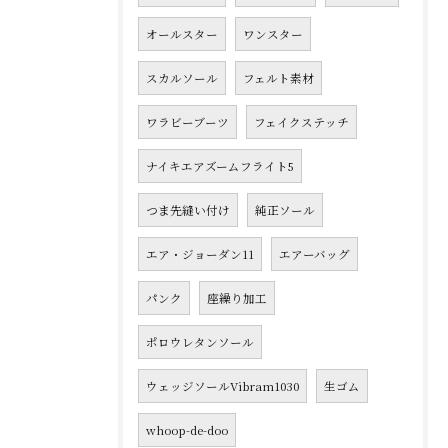
オールスター
ワンスター
スカルソール
フェルト素材
ワラビーブーツ
フェイクステッチ
ナイキエアズームフライト5
つま先縫い付け
純正ソール
エア・ジョーダン11
エアーバッグ
パンク
座繰り加工
ポロウレタンソール
ウェッジソールVibram1030
生ゴム
whoop-de-doo