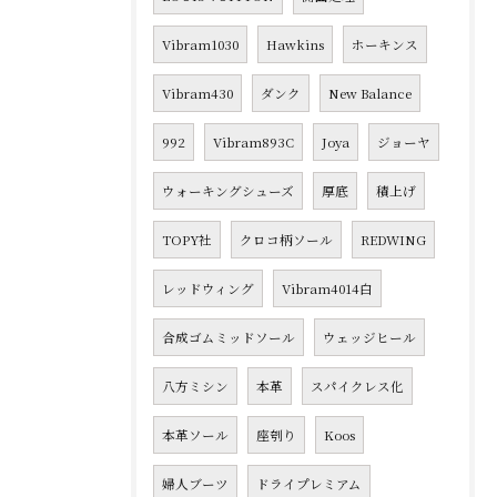
Vibram1030
Hawkins
ホーキンス
Vibram430
ダンク
New Balance
992
Vibram893C
Joya
ジョーヤ
ウォーキングシューズ
厚底
積上げ
TOPY社
クロコ柄ソール
REDWING
レッドウィング
Vibram4014白
合成ゴムミッドソール
ウェッジヒール
八方ミシン
本革
スパイクレス化
本革ソール
座刳り
Koos
婦人ブーツ
ドライプレミアム