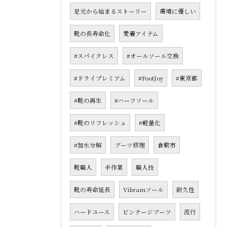
足元から始まるストーリー
環境に優しい
靴の長寿命化
愛着アイテム
#スパイクレス
#オールソール交換
#ドライプレミアム
#FootJoy
#東京都
#靴の再生
#ハーフソール
#靴のリフレッシュ
#軽量化
#加水分解
ブーツ修理
倉敷市
靴職人
手作業
職人技
靴の寿命延長
Vibramソール
耐久性
ハードユース
ビンテージブーツ
流行