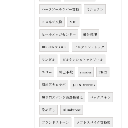
ハーフソールラバー交換
ミシュラン
メスネジ交換
MBT
ヒールエッジセンサー
部分修理
BIRKENSTOCK
ビルケンシュトック
サンダル
ビルケンシュトックソール
エコー
紳士革靴
swssies
TK02
菊池武夫コラボ
J.LINDEBERG
履き口スポンジ表皮張替え
バックスキン
染め直し
Blundstone
ブランドストーン
ソフトスパイク交換式