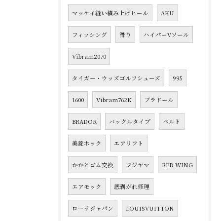
マッケイ縫い積み上げヒール
AKU
フィッシング
滑り
ハイパーVソール
Vibram2070
タイガー・ウッズゴルフシューズ
995
1600
Vibram762K
ブラドール
BRADOR
バックルタイプ
ベルト
美錠ホック
エアリフト
かかとゴム交換
フジヤマ
RED WING
エアモック
底剥がれ修理
ローテジャパン
LOUISVUITTON