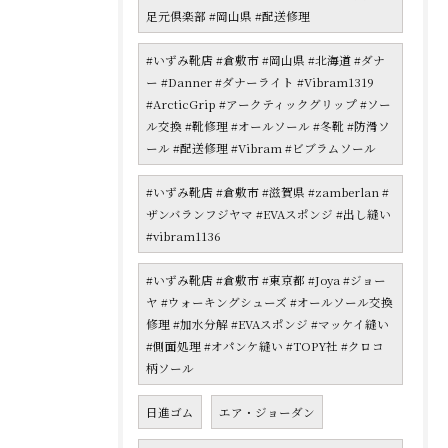
足元倶楽部 #岡山県 #配送修理
#いずみ靴店 #倉敷市 #岡山県 #北海道 #ダナ
ー #Danner #ダナーライト #Vibram1319
#ArcticGrip #アークティックグリップ #ソー
ル交換 #靴修理 #オールソール #冬靴 #防滑ソ
ール #配送修理 #Vibram #ビブラムソール
#いずみ靴店 #倉敷市 #滋賀県 #zamberlan #
ザンバランフジヤマ #EVAスポンジ #出し縫い
#vibram1136
#いずみ靴店 #倉敷市 #東京都 #Joya #ジョー
ヤ #ウォーキングシューズ #オールソール交換
修理 #加水分解 #EVAスポンジ #マッケイ縫い
#側面処理 #オパンケ縫い #TOPY社 #クロコ
柄ソール
日進ゴム
エア・ジョーダン