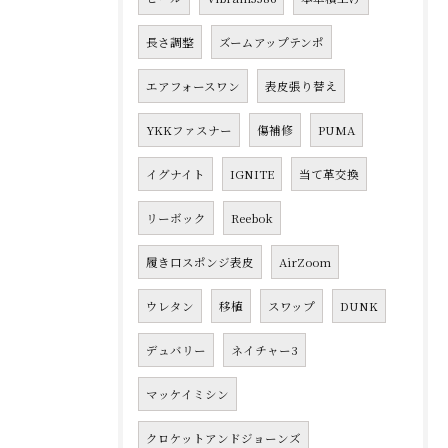
長さ調整
ズームアップテンポ
エアフォースワン
表皮張り替え
YKKファスナー
傷補修
PUMA
イグナイト
IGNITE
当て革交換
リーボック
Reebok
履き口スポンジ表皮
AirZoom
ウレタン
移植
スワップ
DUNK
デュバリー
ネイチャー3
マッケイミシン
クロケットアンドジョーンズ