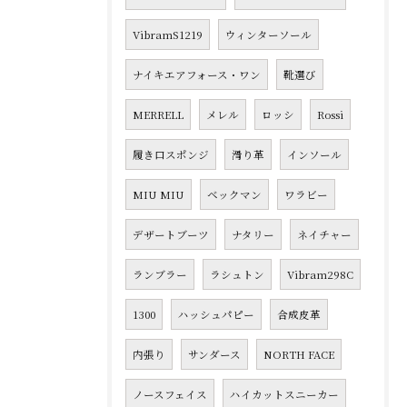
VibramS1219
ウィンターソール
ナイキエアフォース・ワン
靴選び
MERRELL
メレル
ロッシ
Rossi
履き口スポンジ
滑り革
インソール
MIU MIU
ベックマン
ワラビー
デザートブーツ
ナタリー
ネイチャー
ランブラー
ラシュトン
Vibram298C
1300
ハッシュパピー
合成皮革
内張り
サンダース
NORTH FACE
ノースフェイス
ハイカットスニーカー