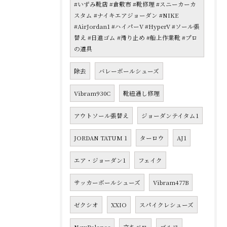
#いずみ靴店 #倉敷市 #靴修理 #スニーカーカ
スタム #ナイキエアジョーダン #NIKE
#AirJordan1 #ハイパーV #HyperV #ソール張
替え #日進ゴム #滑り止め #船上作業靴 #プロ
の道具
除去
バレーボールシューズ
Vibram930C
靴紐通し修理
アウトソール張替え
ジョーダンテイタム1
JORDAN TATUM 1
ターロウ
AJ1
エア・ジョーダン1
フェイク
サッカーボールシューズ
Vibram477B
ゼクシオ
XXIO
スパイクレシューズ