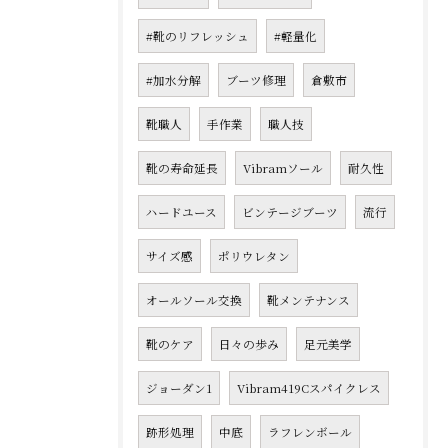
#靴のリフレッシュ
#軽量化
#加水分解
ブーツ修理
倉敷市
靴職人
手作業
職人技
靴の寿命延長
Vibramソール
耐久性
ハードユース
ビンテージブーツ
流行
サイズ感
ポリウレタン
オールソール交換
靴メンテナンス
靴のケア
日々の歩み
足元美学
ジョーダン1
Vibram419Cスパイクレス
跡形処理
中底
ラフレンボール