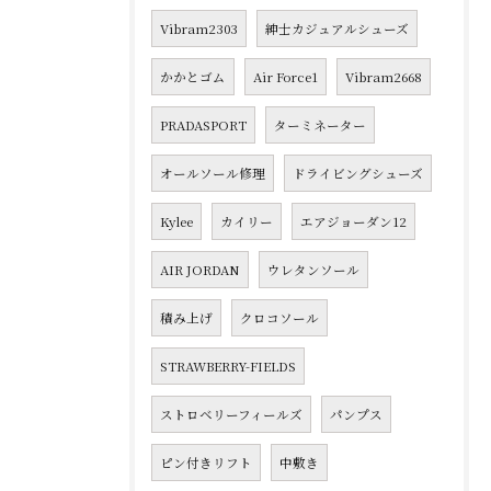
Vibram2303
紳士カジュアルシューズ
かかとゴム
Air Force1
Vibram2668
PRADASPORT
ターミネーター
オールソール修理
ドライビングシューズ
Kylee
カイリー
エアジョーダン12
AIR JORDAN
ウレタンソール
積み上げ
クロコソール
STRAWBERRY-FIELDS
ストロベリーフィールズ
パンプス
ピン付きリフト
中敷き