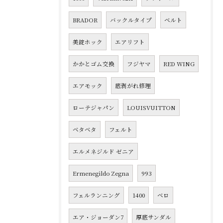
BRADOR
バックルタイプ
ベルト
美錠ホック
エアリフト
かかとゴム交換
フジヤマ
RED WING
エアモック
底剥がれ修理
ローテジャパン
LOUISVUITTON
ベタベタ
フェルト
エルメネジルド ゼニア
Ermenegildo Zegna
993
フェルランニング
1400
ベロ
エア・ジョーダン7
厚底サンダル