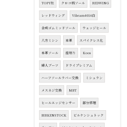
TOPY社
クロコ柄ソール
REDWING
レッドウィング
Vibram4014白
合成ゴムミッドソール
ウェッジヒール
八方ミシン
本革
スパイクレス化
本革ソール
座刳り
Koos
婦人ブーツ
ドライプレミアム
ハーフソールラバー交換
ミシュラン
メスネジ交換
MBT
ヒールエッジセンサー
部分修理
BIRKENSTOCK
ビルケンシュトック