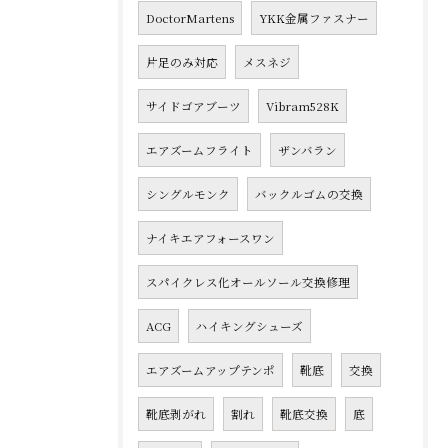
DoctorMartens
YKK金属ファスナー
片足のみ対応
メスネジ
サイドゴアブーツ
Vibram528K
エアズームフライト
ザンバラン
シングルモンク
バックルゴムの交換
ナイキエアフォースワン
スパイクレス化オールソール交換修理
ACG
ハイキングシューズ
エアズームアップテンポ
靴底
交換
靴底剥がれ
割れ
靴底交換
底