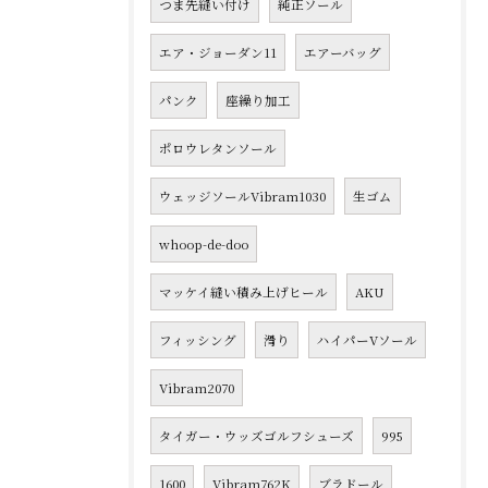
つま先縫い付け
純正ソール
エア・ジョーダン11
エアーバッグ
パンク
座繰り加工
ポロウレタンソール
ウェッジソールVibram1030
生ゴム
whoop-de-doo
マッケイ縫い積み上げヒール
AKU
フィッシング
滑り
ハイパーVソール
Vibram2070
タイガー・ウッズゴルフシューズ
995
1600
Vibram762K
ブラドール