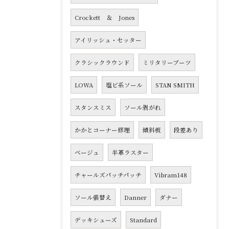
Crockett ＆ Jones
アイリッシュ・セッター
クラシックラウンド
ミリタリーブーツ
LOWA
塩ビ系ソール
STAN SMITH
スタンスミス
ソール剥がれ
かかとコーナー修理
傾斜板
段差あり
ベージュ
半革ラスター
チャールズパッチパッチ
Vibram148
ソール張替え
Danner
ダナー
デッキシューズ
Standard