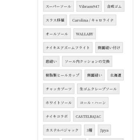
スーパーソール
Vibram947
合成ゴム
スラス移植
Carolina / キャロライナ
オールソール
WALLABY
ナイキエアズームフライト
側面縫い付け
底縫い
ソール内クッションの交換
樹脂製ヒールカップ
側面縫い
北海道
チャッカブーツ
生ゴムクレープソール
ホワイトソール
コール・ハーン
ナイキコラボ
CASTELBAJAC
カステルバジャック
3層
Jpya