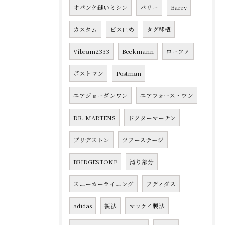
オパンケ縫いミシン
バリー
Barry
カスタム
ビス止め
タグ移植
Vibram2333
Beckmann
ローファ
ポストマン
Postman
エアジョーダンワン
エアフォース・ワン
DR. MARTENS
ドクターマーチン
ブリヂストン
ツアーステージ
BRIDGESTONE
滑り部分
スニーカーライニング
アディダス
adidas
製法
マッケイ製法