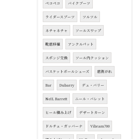
ペコペコ
バイクブーツ
ライダースブーツ
ツルツル
ネチャネチャ
ソールスワップ
靴底移植
アンクルパット
スポンジ交換
ソール内クッション
バスケットボールシューズ
底剥がれ
Bar
Dubarry
デュ・バリー
NeIL Barrett
ニール・バレット
ヒール積み上げ
デザートカーン
ドルチェ・ガッバーナ
Vibram700