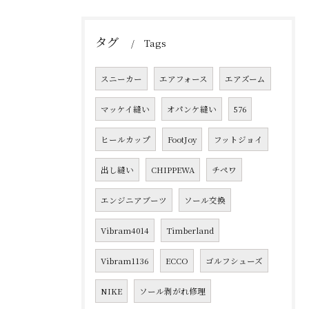
タグ
Tags
スニーカー
エアフォース
エアズーム
マッケイ縫い
オパンケ縫い
576
ヒールカップ
FootJoy
フットジョイ
出し縫い
CHIPPEWA
チペワ
エンジニアブーツ
ソール交換
Vibram4014
Timberland
Vibram1136
ECCO
ゴルフシューズ
NIKE
ソール剥がれ修理