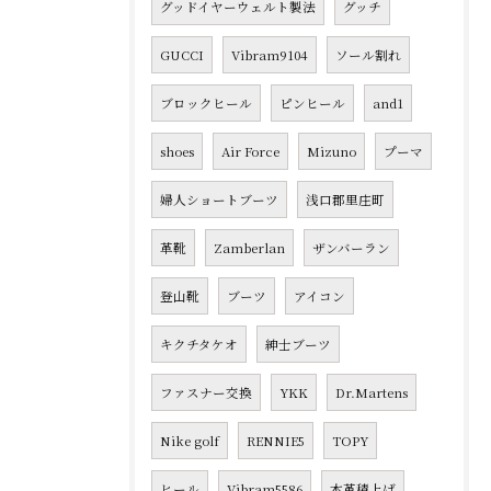
グッドイヤーウェルト製法
グッチ
GUCCI
Vibram9104
ソール割れ
ブロックヒール
ピンヒール
and1
shoes
Air Force
Mizuno
プーマ
婦人ショートブーツ
浅口郡里庄町
革靴
Zamberlan
ザンバーラン
登山靴
ブーツ
アイコン
キクチタケオ
紳士ブーツ
ファスナー交換
YKK
Dr.Martens
Nike golf
RENNIE5
TOPY
ヒール
Vibram5586
本革積上げ