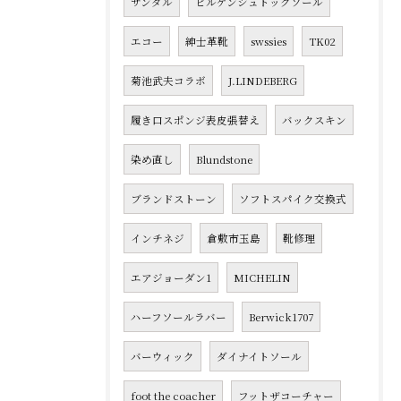
サンダル
ビルケンシュトックソール
エコー
紳士革靴
swssies
TK02
菊池武夫コラボ
J.LINDEBERG
履き口スポンジ表皮張替え
バックスキン
染め直し
Blundstone
ブランドストーン
ソフトスパイク交換式
インチネジ
倉敷市玉島
靴修理
エアジョーダン1
MICHELIN
ハーフソールラバー
Berwick1707
バーウィック
ダイナイトソール
foot the coacher
フットザコーチャー