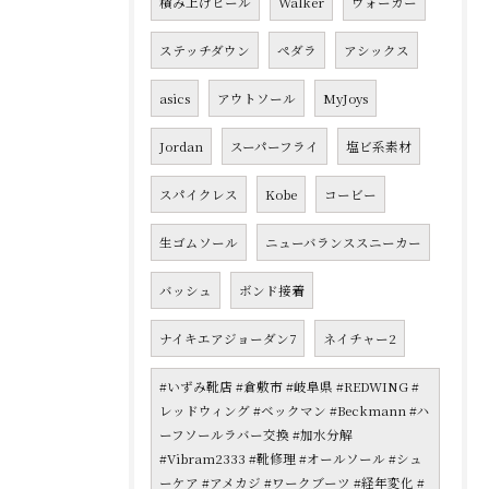
積み上げヒール
Walker
ウォーカー
ステッチダウン
ペダラ
アシックス
asics
アウトソール
MyJoys
Jordan
スーパーフライ
塩ビ系素材
スパイクレス
Kobe
コービー
生ゴムソール
ニューバランススニーカー
バッシュ
ボンド接着
ナイキエアジョーダン7
ネイチャー2
#いずみ靴店 #倉敷市 #岐阜県 #REDWING #
レッドウィング #ベックマン #Beckmann #ハ
ーフソールラバー交換 #加水分解
#Vibram2333 #靴修理 #オールソール #シュ
ーケア #アメカジ #ワークブーツ #経年変化 #