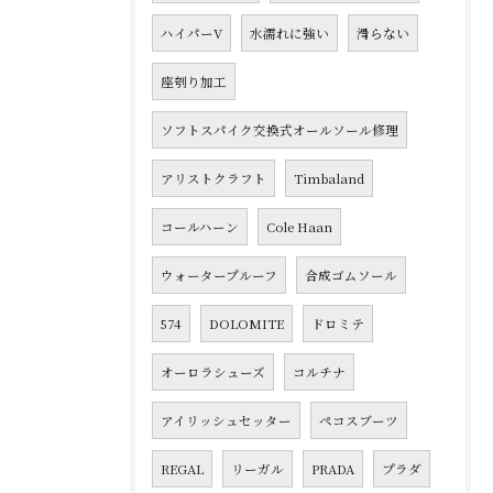
ハイパーV
水濡れに強い
滑らない
座刳り加工
ソフトスパイク交換式オールソール修理
アリストクラフト
Timbaland
コールハーン
Cole Haan
ウォータープルーフ
合成ゴムソール
574
DOLOMITE
ドロミテ
オーロラシューズ
コルチナ
アイリッシュセッター
ペコスブーツ
REGAL
リーガル
PRADA
プラダ