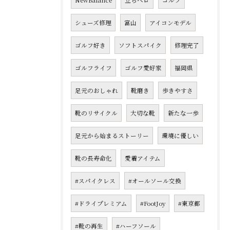
NewBalance
立ちベロ
ゴルフ
シューズ修理
富山
アイコンモデル
ゴルフ好き
ソフトスパイク
修理完了
ゴルフライフ
ゴルフ愛好家
福岡県
足元のおしゃれ
靴磨き
歩きやすさ
靴のリサイクル
大切な靴
新たな一歩
足元から始まるストーリー
環境に優しい
靴の長寿命化
愛着アイテム
#スパイクレス
#オールソール交換
#ドライプレミアム
#FootJoy
#東京都
#靴の再生
#ハーフソール