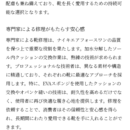
配慮も兼ね備えており、靴を長く愛用するための持続可
のメンテナンス術
能な選択となります。
日常でできる簡単メンテナンス法
専門家のアドバイスを活かす
専門家による修理がもたらす安心感
履き心地を長く保つ秘訣
専門家による靴修理は、ナイキエアフォースワンの品質
メンテナンスに必要な道具
を保つ上で重要な役割を果たします。加水分解したソー
実践的なメンテナンスの手順
ル内クッションの交換作業は、熟練の技術が求められま
す。プロフェッショナルな技術者は、異なる素材や構造
定期的なチェックの重要性
に精通しており、それぞれの靴に最適なアプローチを採
加水分解を防ぎ、長く愛用するための靴修理ガ
用します。特に、EVAスポンジを使用したクッションの
イド
交換やオパンケ縫いの技術は、耐久性を高めるだけでな
加水分解を未然に防ぐ方法
く、使用者に再び快適な履き心地を提供します。修理を
修理ガイドで差がつく理由
依頼することで、消費者はその信頼性と安心感を得ら
長く愛用するための修理計画
れ、長期間にわたり愛用できる靴を手に入れることがで
具体的な防止策とその実践
きます。