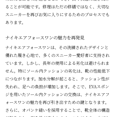
EVAスポンジによる耐久性の向上
ることが可能です。修理はただの修繕ではなく、大切な
交換作業の具体的手順
スニーカーを再びお気に入りにするためのプロセスでも
EVAスポンジのメンテナンス方法
あります。
オパンケ縫いで実現する耐久性と快適さの両立
ナイキエアフォースワンの魅力を再発見
オパンケ縫いとは何か？
ナイキエアフォースワンは、その洗練されたデザインと
ナイキエアフォースワンへの応用方法
優れた履き心地で、多くのスニーカー愛好者に支持され
耐久性を高める理由
ています。しかし、長年の使用による劣化は避けられま
快適さを保つ縫い方の技術
せん。特にソール内クッションの劣化は、靴の性能低下
オパンケ縫いの歴史と意義
につながります。加水分解が起こると、クッション性が
実際に行った修理例
失われ、足への負担が増加します。そこで、EVAスポン
ソール内クッション交換で長持ちさせる靴修理
ジを用いたソール内クッションの交換は、ナイキエアフ
の秘訣
ォースワンの魅力を再び引き出すための鍵となります。
長持ちさせるためのポイント
さらに、オパンケ縫いを採用することで、靴全体の構造