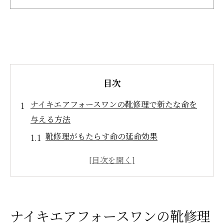
目次
ナイキエアフォースワンの靴修理で新たな命を
与える方法
靴修理がもたらす命の延命効果
ナイキエアフォースワンの魅力を再発見
修理のプロセスとその効果
専門家による修理がもたらす安心感
修理後のメンテナンス方法
ナイキエアフォースワンの靴修理
靴修理を依頼する際の注意点