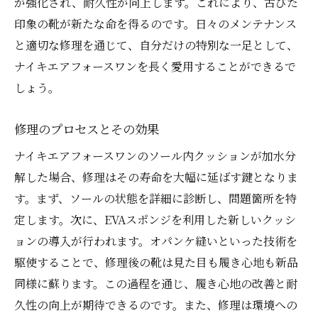
が強化され、耐久性が向上します。これにより、古びた
交換前に知っておくべきこと
印象の靴が新たな命を得るのです。日々のメンテナンス
交換後のメンテナンスが重要
と適切な修理を通じて、自分だけの特別な一足として、
修理の効果を高める方法
ナイキエアフォースワンを長く愛用することができるで
ソール内クッション交換の手順
しょう。
修理を依頼する際のポイント
履き心地を蘇らせるソール修理のポイントと具
修理のプロセスとその効果
体例
ナイキエアフォースワンのソール内クッションが加水分
履き心地改善のための具体的アプローチ
解した場合、修理はその寿命を大幅に延ばす鍵となりま
ソール修理の成功例
す。まず、ソールの状態を詳細に診断し、問題箇所を特
修理の専門家が語るポイント
定します。次に、EVAスポンジを利用した新しいクッシ
ョンの導入が行われます。オパンケ縫いといった技術を
具体例に学ぶ修理の重要性
駆使することで、修理後の靴は見た目も履き心地も新品
ソール修理後の履き心地変化
同様に蘇ります。この過程を通じ、履き心地の改善と耐
修理前後の比較で見る効果
久性の向上が期待できるのです。また、修理は環境への
ナイキエアフォースワンの履き心地を保つため