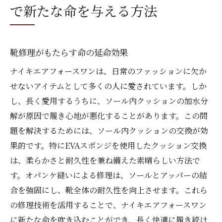
で新たな命を与える方法
加水分解から守るソール内クッション交換の重
要性
加水分解とは何か？
靴修理がもたらす命の延命効果
ソール内クッションの劣化を防ぐ方法
ナイキエアフォースワンは、日常のファッションに欠か
交換時期を見極めるポイント
せないアイテムとして多くの人に愛されています。しか
加水分解による影響と対策
し、長く愛用するうちに、ソール内クッションの加水分
ソール内クッションの寿命を延ばす秘訣
解が原因で履き心地が悪化することがあります。この問
交換のタイミングを知らせるサイン
題を解決するためには、ソール内クッションの交換が効
果的です。特にEVAスポンジを使用したクッション交換
EVAスポンジで甦るナイキエアフォースワンの
は、柔らかさと耐久性を兼ね備えた素晴らしい方法で
履き心地
す。オパンケ縫いによる修理は、ソールとアッパーの結
EVAスポンジの特性と利点
合を強固にし、靴全体の耐久性を向上させます。これら
ナイキエアフォースワンへの適用事例
の修理技術を活用することで、ナイキエアフォースワン
履き心地の改善事例
に新たな命を吹き込むことができ、長く快適に履き続け