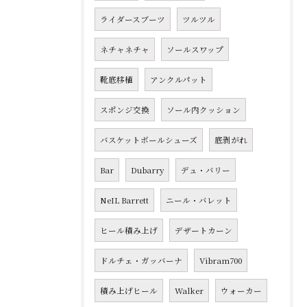
ライダースブーツ
ツルツル
ネチャネチャ
ソールスワップ
靴底移植
アンクルパット
スポンジ交換
ソール内クッション
バスケットボールシューズ
底剥がれ
Bar
Dubarry
デュ・バリー
NeIL Barrett
ニール・バレット
ヒール積み上げ
デザートカーン
ドルチェ・ガッバーナ
Vibram700
積み上げヒール
Walker
ウォーカー