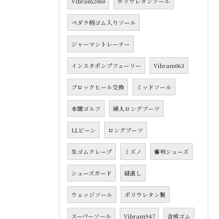
Vibram2060
ポリウレタンソール
ペダラ柄ゴム入りソール
ジャーマントレーナー
インスタポンプフューリー
Vibram063
ブロックヒール交換
ミッドソール
本間ゴルフ
婦人ロングブーツ
LLビーン
ロングブーツ
生ゴムクレープ
ミズノ
審判シューズ
シューズガード
縫直し
ウェッジソール
ポリウレタン製
スーパーソール
Vibram947
合成ゴム