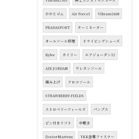
Vibram2303
紳士カジュアルシューズ
かかとゴム
Air Force1
Vibram2668
PRADASPORT
ターミネーター
オールソール修理
ドライビングシューズ
Kylee
カイリー
エアジョーダン12
AIR JORDAN
ウレタンソール
積み上げ
クロコソール
STRAWBERRY-FIELDS
ストロベリーフィールズ
パンプス
ピン付きリフト
中敷き
DoctorMartens
YKK金属ファスナー