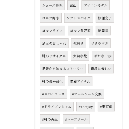
シューズ修理
富山
アイコンモデル
ゴルフ好き
ソフトスパイク
修理完了
ゴルフライフ
ゴルフ愛好家
福岡県
足元のおしゃれ
靴磨き
歩きやすさ
靴のリサイクル
大切な靴
新たな一歩
足元から始まるストーリー
環境に優しい
靴の長寿命化
愛着アイテム
#スパイクレス
#オールソール交換
#ドライプレミアム
#FootJoy
#東京都
#靴の再生
#ハーフソール