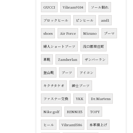
GUCCI
Vibram9104
ソール割れ
ブロックヒール
ピンヒール
and1
shoes
Air Force
Mizuno
プーマ
婦人ショートブーツ
浅口郡里庄町
革靴
Zamberlan
ザンバーラン
登山靴
ブーツ
アイコン
キクチタケオ
紳士ブーツ
ファスナー交換
YKK
Dr.Martens
Nike golf
RENNIE5
TOPY
ヒール
Vibram5586
本革積上げ