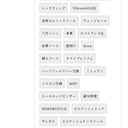
レッドウィング
Vibram4014白
合成ゴムミッドソール
ウェッジヒール
八方ミシン
本革
スパイクレス化
本革ソール
座刳り
Koos
婦人ブーツ
ドライプレミアム
ハーフソールラバー交換
ミシュラン
メスネジ交換
MBT
ヒールエッジセンサー
部分修理
BIRKENSTOCK
ビルケンシュトック
サンダル
ビルケンシュトックソール