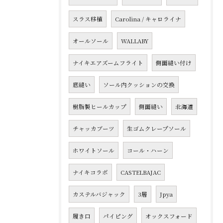
スラス移植
Carolina / キャロライナ
オールソール
WALLABY
ナイキエアズームフライト
側面縫い付け
底縫い
ソール内クッションの交換
樹脂製ヒールカップ
側面縫い
北海道
チャッカブーツ
生ゴムクレープソール
ホワイトソール
コール・ハーン
ナイキコラボ
CASTELBAJAC
カステルバジャック
3層
Jpya
履き口
パイピング
オックスフォード