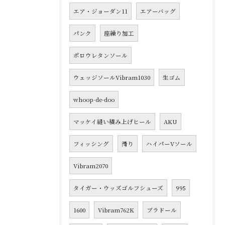
エア・ジョーダン11
エアーバッグ
パンク
座繰り加工
ポロウレタンソール
ウェッジソールVibram1030
生ゴム
whoop-de-doo
マッケイ縫い積み上げヒール
AKU
フィッシング
滑り
ハイパーVソール
Vibram2070
タイガー・ウッズゴルフシューズ
995
1600
Vibram762K
ブラドール