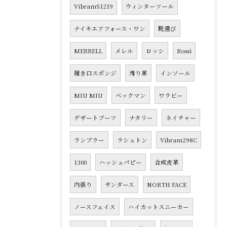
VibramS1219
ウィンターソール
ナイキエアフォース・ワン
靴選び
MERRELL
メレル
ロッシ
Rossi
履き口スポンジ
滑り革
インソール
MIU MIU
ベックマン
ワラビー
デザートブーツ
ナタリー
ネイチャー
ランブラー
ラシュトン
Vibram298C
1300
ハッシュパピー
合成皮革
内張り
サンダース
NORTH FACE
ノースフェイス
ハイカットスニーカー