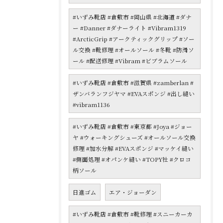
#いずみ靴店 #倉敷市 #岡山県 #北海道 #ダナ
ー #Danner #ダナーライト #Vibram1319
#ArcticGrip #アークティックグリップ #ソー
ル交換 #靴修理 #オールソール #冬靴 #防滑ソ
ール #配送修理 #Vibram #ビブラムソール
#いずみ靴店 #倉敷市 #滋賀県 #zamberlan #
ザンバランフジヤマ #EVAスポンジ #出し縫い
#vibram1136
#いずみ靴店 #倉敷市 #東京都 #Joya #ジョー
ヤ #ウォーキングシューズ #オールソール交換
修理 #加水分解 #EVAスポンジ #マッケイ縫い
#側面処理 #オパンケ縫い #TOPY社 #クロコ
柄ソール
日進ゴム
エア・ジョーダン
#いずみ靴店 #倉敷市 #靴修理 #スニーカーカ