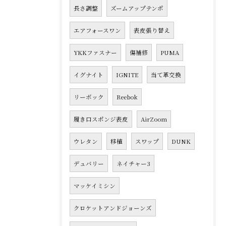
長さ調整
ズームアップテンポ
エアフォースワン
表皮張り替え
YKKファスナー
傷補修
PUMA
イグナイト
IGNITE
当て革交換
リーボック
Reebok
履き口スポンジ表皮
AirZoom
ウレタン
移植
スワップ
DUNK
デュバリー
ネイチャー3
マッケイミシン
クロケットアンドジョーンズ