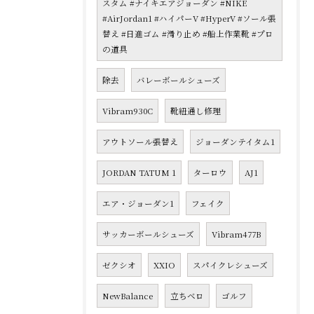
スタム #ナイキエアジョーダン #NIKE
#AirJordan1 #ハイパーV #HyperV #ソール張
替え #日進ゴム #滑り止め #船上作業靴 #プロ
の道具
除去
バレーボールシューズ
Vibram930C
靴紐通し修理
アウトソール張替え
ジョーダンテイタム1
JORDAN TATUM 1
ターロウ
AJ1
エア・ジョーダン1
フェイク
サッカーボールシューズ
Vibram477B
ゼクシオ
XXIO
スパイクレシューズ
NewBalance
立ちベロ
ゴルフ