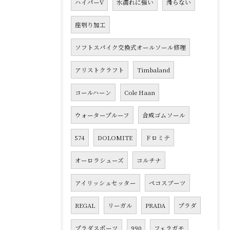
ハイパーV
水濡れに強い
滑らない
座刳り加工
ソフトスパイク交換式オールソール修理
アリストクラフト
Timbaland
コールハーン
Cole Haan
ウォータープルーフ
合成ゴムソール
574
DOLOMITE
ドロミテ
オーロラシューズ
コルチナ
アイリッシュセッター
ペコスブーツ
REGAL
リーガル
PRADA
プラダ
プラダスポーツ
990
フェラガモ