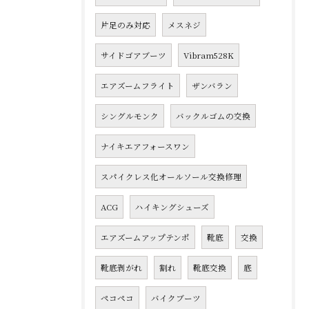
片足のみ対応
メスネジ
サイドゴアブーツ
Vibram528K
エアズームフライト
ザンバラン
シングルモンク
バックルゴムの交換
ナイキエアフォースワン
スパイクレス化オールソール交換修理
ACG
ハイキングシューズ
エアズームアップテンポ
靴底
交換
靴底剥がれ
割れ
靴底交換
底
ペコペコ
バイクブーツ