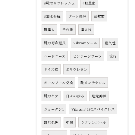
#靴のリフレッシュ
#軽量化
#加水分解
ブーツ修理
倉敷市
靴職人
手作業
職人技
靴の寿命延長
Vibramソール
耐久性
ハードユース
ビンテージブーツ
流行
サイズ感
ポリウレタン
オールソール交換
靴メンテナンス
靴のケア
日々の歩み
足元美学
ジョーダン1
Vibram419Cスパイクレス
跡形処理
中底
ラフレンボール