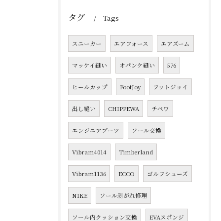
タグ
Tags
スニーカー
エアフォース
エアズーム
マッケイ縫い
オパンケ縫い
576
ヒールカップ
FootJoy
フットジョイ
出し縫い
CHIPPEWA
チペワ
エンジニアブーツ
ソール交換
Vibram4014
Timberland
Vibram1136
ECCO
ゴルフシューズ
NIKE
ソール剥がれ修理
ソール内クッション交換
EVAスポンジ