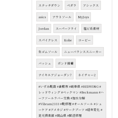
ステッチダウン
ペダラ
アシックス
asics
アウトソール
MyJoys
Jordan
スーパーフライ
塩ビ系素材
スパイクレス
Kobe
コービー
生ゴムソール
ニューバランススニーカー
バッシュ
ボンド接着
ナイキエアジョーダン7
ネイチャー2
#いずみ靴店 #倉敷市 #岐阜県 #REDWING #
レッドウィング #ベックマン #Beckmann #ハ
ーフソールラバー交換 #加水分解
#Vibram2333 #靴修理 #オールソール #シュ
ーケア #アメカジ #ワークブーツ #経年変化 #
足元倶楽部 #岡山県 #配送修理