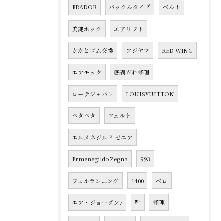
BRADOR
バックルタイプ
ベルト
美錠ホック
エアリフト
かかとゴム交換
フジヤマ
RED WING
エアモック
底剥がれ修理
ローテジャパン
LOUISVUITTON
ベタベタ
フェルト
エルメネジルド ゼニア
Ermenegildo Zegna
993
フェルランニング
1400
ベロ
エア・ジョーダン7
靴
修理