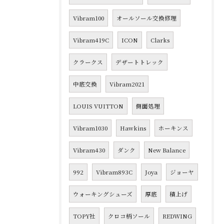
Vibram100
オールソール交換修理
Vibram419C
ICON
Clarks
クラークス
デザートトレック
中底交換
Vibram2021
LOUIS VUITTON
側面処理
Vibram1030
Hawkins
ホーキンス
Vibram430
ダンク
New Balance
992
Vibram893C
Joya
ジョーヤ
ウォーキングシューズ
厚底
積上げ
TOPY社
クロコ柄ソール
REDWING