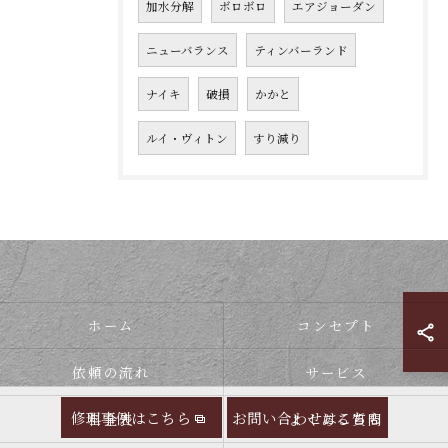
加水分解
ボロボロ
エアジョーダン
ニューバランス
ティンバーランド
ナイキ
破損
かかと
ルイ・ヴィトン
すり減り
ホーム
コンセプト
依頼の流れ
サービス
修理事例はこちら
お問い合わせはこちら
料金表
よくある質問