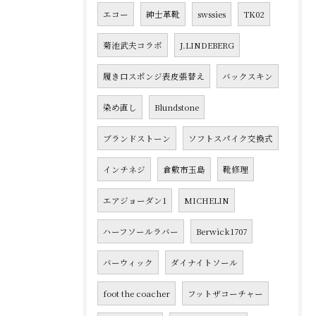
エコー
紳士革靴
swssies
TK02
菊池武夫コラボ
J.LINDEBERG
履き口スポンジ表皮張替え
バックスキン
染め直し
Blundstone
ブランドストーン
ソフトスパイク交換式
インチネジ
倉敷市玉島
靴修理
エアジョーダン1
MICHELIN
ハーフソールラバー
Berwick1707
バーウィック
ダイナイトソール
foot the coacher
フットザコーチャー