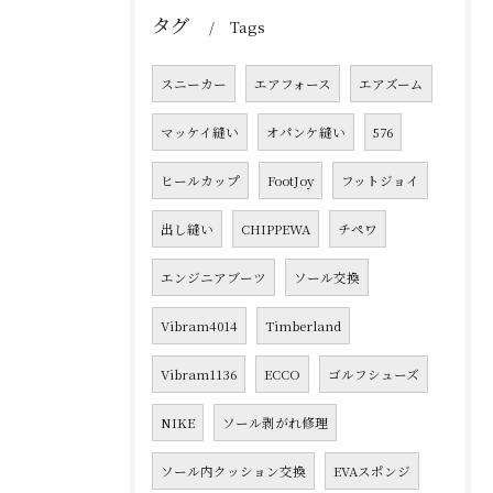
タグ
Tags
スニーカー
エアフォース
エアズーム
マッケイ縫い
オパンケ縫い
576
ヒールカップ
FootJoy
フットジョイ
出し縫い
CHIPPEWA
チペワ
エンジニアブーツ
ソール交換
Vibram4014
Timberland
Vibram1136
ECCO
ゴルフシューズ
NIKE
ソール剥がれ修理
ソール内クッション交換
EVAスポンジ