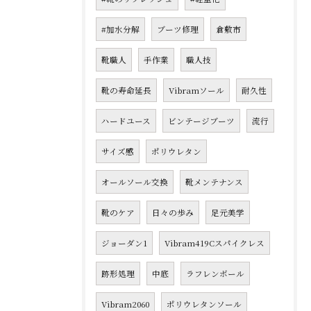
#加水分解
ブーツ修理
倉敷市
靴職人
手作業
職人技
靴の寿命延長
Vibramソール
耐久性
ハードユース
ビンテージブーツ
流行
サイズ感
ポリウレタン
オールソール交換
靴メンテナンス
靴のケア
日々の歩み
足元美学
ジョーダン1
Vibram419Cスパイクレス
跡形処理
中底
ラフレンボール
Vibram2060
ポリウレタンソール