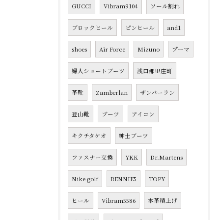
GUCCI
Vibram9104
ソール割れ
ブロックヒール
ピンヒール
and1
shoes
Air Force
Mizuno
プーマ
婦人ショートブーツ
浅口郡里庄町
革靴
Zamberlan
ザンバーラン
登山靴
ブーツ
アイコン
キクチタケオ
紳士ブーツ
ファスナー交換
YKK
Dr.Martens
Nike golf
RENNIE5
TOPY
ヒール
Vibram5586
本革積上げ