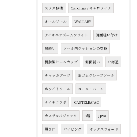
スラス移植
Carolina / キャロライナ
オールソール
WALLABY
ナイキエアズームフライト
側面縫い付け
底縫い
ソール内クッションの交換
樹脂製ヒールカップ
側面縫い
北海道
チャッカブーツ
生ゴムクレープソール
ホワイトソール
コール・ハーン
ナイキコラボ
CASTELBAJAC
カステルバジャック
3層
Jpya
履き口
パイピング
オックスフォード