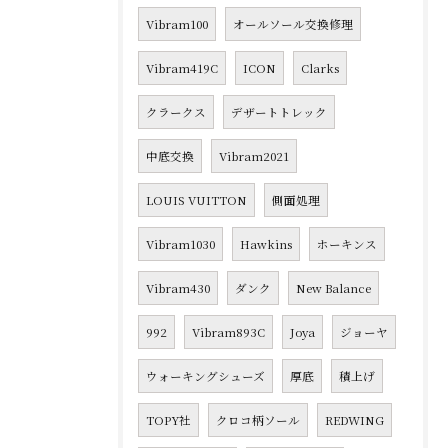
Vibram100
オールソール交換修理
Vibram419C
ICON
Clarks
クラークス
デザートトレック
中底交換
Vibram2021
LOUIS VUITTON
側面処理
Vibram1030
Hawkins
ホーキンス
Vibram430
ダンク
New Balance
992
Vibram893C
Joya
ジョーヤ
ウォーキングシューズ
厚底
積上げ
TOPY社
クロコ柄ソール
REDWING