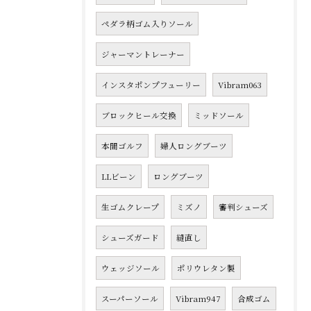
ペダラ柄ゴム入りソール
ジャーマントレーナー
インスタポンプフューリー
Vibram063
ブロックヒール交換
ミッドソール
本間ゴルフ
婦人ロングブーツ
LLビーン
ロングブーツ
生ゴムクレープ
ミズノ
審判シューズ
シューズガード
縫直し
ウェッジソール
ポリウレタン製
スーパーソール
Vibram947
合成ゴム