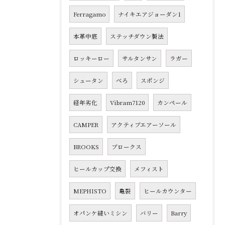
Ferragamo
ナイキエアジョーダン1
本革中底
ステッチダウン製法
ロッキーロー
サルタンサン
ラガー
シュータン
べろ
スポンジ
経年劣化
Vibram7120
カンペール
CAMPER
アクティブエアーソール
BROOKS
ブロークス
ヒールカップ交換
メフィスト
MEPHISTO
亀裂
ヒールカウンター
オパンケ縫いミシン
バリー
Barry