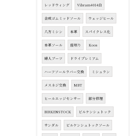
レッドウィング
Vibram4014白
合成ゴムミッドソール
ウェッジヒール
八方ミシン
本革
スパイクレス化
本革ソール
座刳り
Koos
婦人ブーツ
ドライプレミアム
ハーフソールラバー交換
ミシュラン
メスネジ交換
MBT
ヒールエッジセンサー
部分修理
BIRKENSTOCK
ビルケンシュトック
サンダル
ビルケンシュトックソール