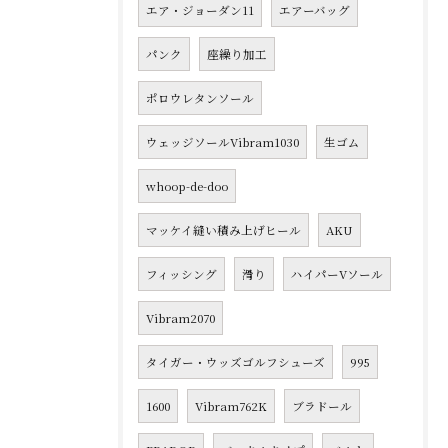
エア・ジョーダン11
エアーバッグ
パンク
座繰り加工
ポロウレタンソール
ウェッジソールVibram1030
生ゴム
whoop-de-doo
マッケイ縫い積み上げヒール
AKU
フィッシング
滑り
ハイパーVソール
Vibram2070
タイガー・ウッズゴルフシューズ
995
1600
Vibram762K
ブラドール