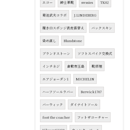
エコー
紳士革靴
swssies
TK02
菊池武夫コラボ
J.LINDEBERG
履き口スポンジ表皮張替え
バックスキン
染め直し
Blundstone
ブランドストーン
ソフトスパイク交換式
インチネジ
倉敷市玉島
靴修理
エアジョーダン1
MICHELIN
ハーフソールラバー
Berwick1707
バーウィック
ダイナイトソール
foot the coacher
フットザコーチャー