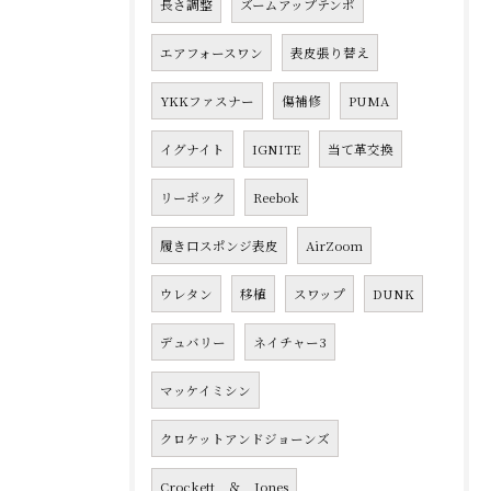
長さ調整
ズームアップテンポ
エアフォースワン
表皮張り替え
YKKファスナー
傷補修
PUMA
イグナイト
IGNITE
当て革交換
リーボック
Reebok
履き口スポンジ表皮
AirZoom
ウレタン
移植
スワップ
DUNK
デュバリー
ネイチャー3
マッケイミシン
クロケットアンドジョーンズ
Crockett ＆ Jones