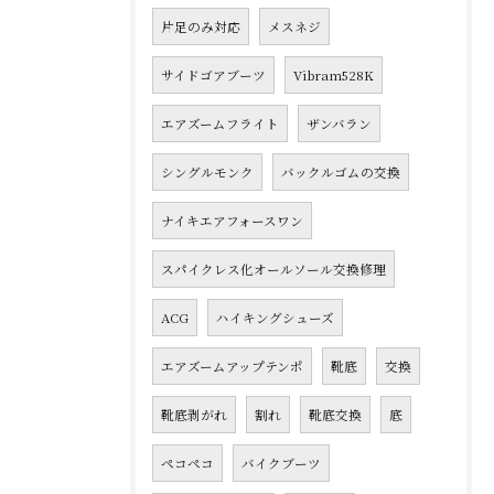
片足のみ対応
メスネジ
サイドゴアブーツ
Vibram528K
エアズームフライト
ザンバラン
シングルモンク
バックルゴムの交換
ナイキエアフォースワン
スパイクレス化オールソール交換修理
ACG
ハイキングシューズ
エアズームアップテンポ
靴底
交換
靴底剥がれ
割れ
靴底交換
底
ペコペコ
バイクブーツ