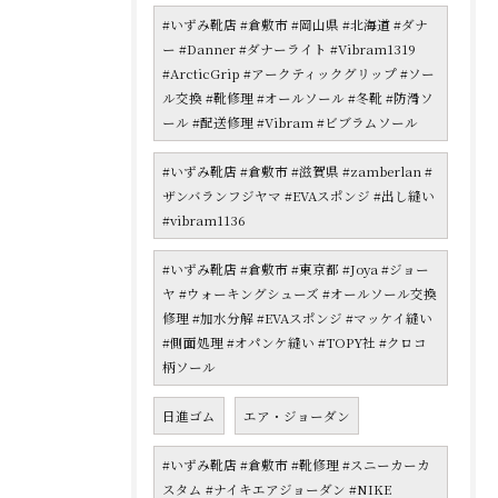
#いずみ靴店 #倉敷市 #岡山県 #北海道 #ダナ
ー #Danner #ダナーライト #Vibram1319
#ArcticGrip #アークティックグリップ #ソー
ル交換 #靴修理 #オールソール #冬靴 #防滑ソ
ール #配送修理 #Vibram #ビブラムソール
#いずみ靴店 #倉敷市 #滋賀県 #zamberlan #
ザンバランフジヤマ #EVAスポンジ #出し縫い
#vibram1136
#いずみ靴店 #倉敷市 #東京都 #Joya #ジョー
ヤ #ウォーキングシューズ #オールソール交換
修理 #加水分解 #EVAスポンジ #マッケイ縫い
#側面処理 #オパンケ縫い #TOPY社 #クロコ
柄ソール
日進ゴム
エア・ジョーダン
#いずみ靴店 #倉敷市 #靴修理 #スニーカーカ
スタム #ナイキエアジョーダン #NIKE