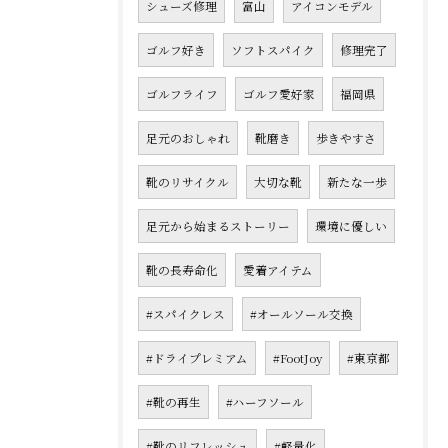
シューズ修理
富山
アイコンモデル
ゴルフ好き
ソフトスパイク
修理完了
ゴルフライフ
ゴルフ愛好家
福岡県
足元のおしゃれ
靴磨き
歩きやすさ
靴のリサイクル
大切な靴
新たな一歩
足元から始まるストーリー
環境に優しい
靴の長寿命化
愛着アイテム
#スパイクレス
#オールソール交換
#ドライプレミアム
#FootJoy
#東京都
#靴の再生
#ハーフソール
#靴のリフレッシュ
#軽量化