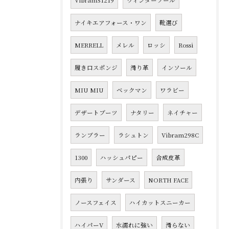
VibramS1219
ウィンターソール
ナイキエアフォース・ワン
靴選び
MERRELL
メレル
ロッシ
Rossi
履き口スポンジ
滑り革
インソール
MIU MIU
ベックマン
ワラビー
デザートブーツ
ナタリー
ネイチャー
ランブラー
ラシュトン
Vibram298C
1300
ハッシュパピー
合成皮革
内張り
サンダース
NORTH FACE
ノースフェイス
ハイカットスニーカー
ハイパーV
水濡れに強い
滑らない