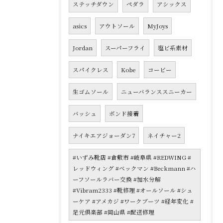
ステッチダウン
ペダラ
アシックス
asics
アウトソール
MyJoys
Jordan
スーパーフライ
塩ビ系素材
スパイクレス
Kobe
コービー
生ゴムソール
ニューバランススニーカー
バッシュ
ボンド接着
ナイキエアジョーダン7
ネイチャー2
#いずみ靴店 #倉敷市 #岐阜県 #REDWING #
レッドウィング #ベックマン #Beckmann #ハ
ーフソールラバー交換 #加水分解
#Vibram2333 #靴修理 #オールソール #シュ
ーケア #アメカジ #ワークブーツ #経年変化 #
足元倶楽部 #岡山県 #配送修理