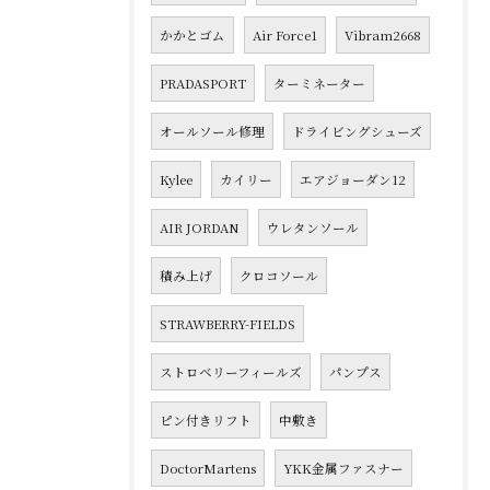
かかとゴム
Air Force1
Vibram2668
PRADASPORT
ターミネーター
オールソール修理
ドライビングシューズ
Kylee
カイリー
エアジョーダン12
AIR JORDAN
ウレタンソール
積み上げ
クロコソール
STRAWBERRY-FIELDS
ストロベリーフィールズ
パンプス
ピン付きリフト
中敷き
DoctorMartens
YKK金属ファスナー