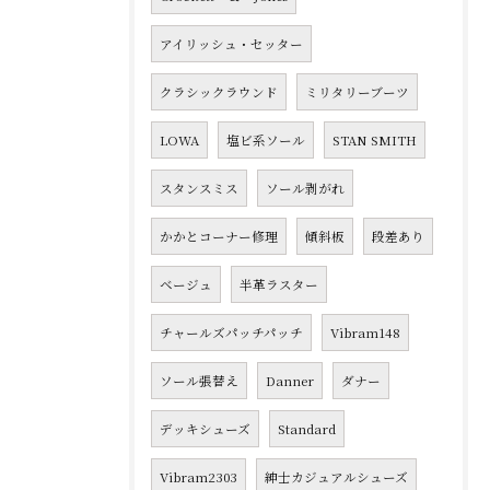
アイリッシュ・セッター
クラシックラウンド
ミリタリーブーツ
LOWA
塩ビ系ソール
STAN SMITH
スタンスミス
ソール剥がれ
かかとコーナー修理
傾斜板
段差あり
ベージュ
半革ラスター
チャールズパッチパッチ
Vibram148
ソール張替え
Danner
ダナー
デッキシューズ
Standard
Vibram2303
紳士カジュアルシューズ