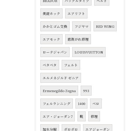
BRADOR
バックルタイプ
ベルト
美錠ホック
エアリフト
かかとゴム交換
フジヤマ
RED WING
エアモック
底剥がれ修理
ローテジャパン
LOUISVUITTON
ベタベタ
フェルト
エルメネジルド ゼニア
Ermenegildo Zegna
993
フェルランニング
1400
ベロ
エア・ジョーダン7
靴
修理
加水分解
ボロボロ
エアジョーダン