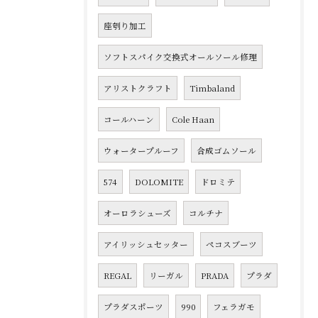
座刳り加工
ソフトスパイク交換式オールソール修理
アリストクラフト
Timbaland
コールハーン
Cole Haan
ウォータープルーフ
合成ゴムソール
574
DOLOMITE
ドロミテ
オーロラシューズ
コルチナ
アイリッシュセッター
ペコスブーツ
REGAL
リーガル
PRADA
プラダ
プラダスポーツ
990
フェラガモ