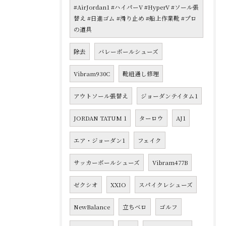
#AirJordan1 #ハイパーV #HyperV #ソール張
替え #日進ゴム #滑り止め #船上作業靴 #プロ
の道具
除去
バレーボールシューズ
Vibram930C
靴紐通し修理
アウトソール張替え
ジョーダンテイタム1
JORDAN TATUM 1
ターロウ
AJ1
エア・ジョーダン1
フェイク
サッカーボールシューズ
Vibram477B
ゼクシオ
XXIO
スパイクレシューズ
NewBalance
立ちベロ
ゴルフ