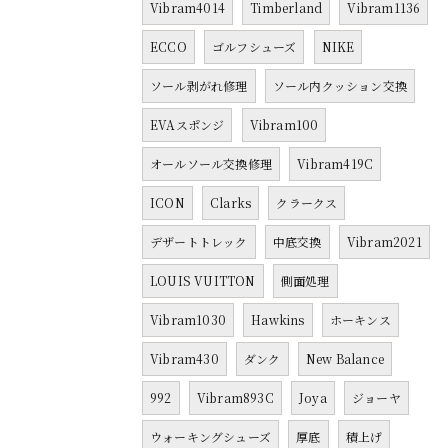
Vibram4014
Timberland
Vibram1136
ECCO
ゴルフシューズ
NIKE
ソール剥がれ修理
ソール内クッション交換
EVAスポンジ
Vibram100
オールソール交換修理
Vibram419C
ICON
Clarks
クラークス
デザートトレック
中底交換
Vibram2021
LOUIS VUITTON
側面処理
Vibram1030
Hawkins
ホーキンス
Vibram430
ダンク
New Balance
992
Vibram893C
Joya
ジョーヤ
ウォーキングシューズ
厚底
積上げ