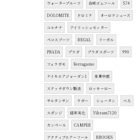
ウォータープルーフ
合成ゴムソール
574
DOLOMITE
ドロミテ
オーロラシューズ
コルチナ
アイリッシュセッター
ペコスブーツ
REGAL
リーガル
PRADA
プラダ
プラダスポーツ
990
フェラガモ
Ferragamo
ナイキエアジョーダン1
本革中底
ステッチダウン製法
ロッキーロー
サルタンサン
ラガー
シュータン
べろ
スポンジ
経年劣化
Vibram7120
カンペール
CAMPER
アクティブエアーソール
BROOKS