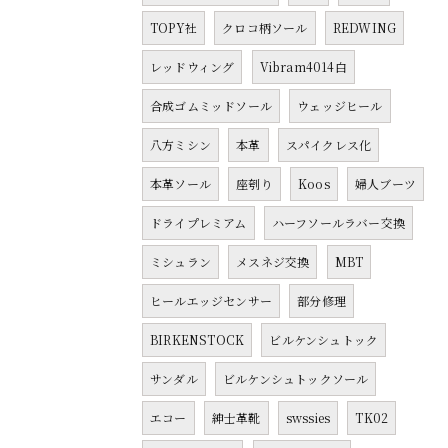
TOPY社
クロコ柄ソール
REDWING
レッドウィング
Vibram4014白
合成ゴムミッドソール
ウェッジヒール
八方ミシン
本革
スパイクレス化
本革ソール
座刳り
Koos
婦人ブーツ
ドライプレミアム
ハーフソールラバー交換
ミシュラン
メスネジ交換
MBT
ヒールエッジセンサー
部分修理
BIRKENSTOCK
ビルケンシュトック
サンダル
ビルケンシュトックソール
エコー
紳士革靴
swssies
TK02