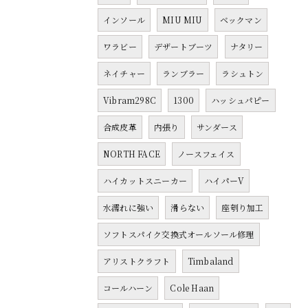
インソール
MIU MIU
ベックマン
ワラビー
デザートブーツ
ナタリー
ネイチャー
ランブラー
ラシュトン
Vibram298C
1300
ハッシュパピー
合成皮革
内張り
サンダース
NORTH FACE
ノースフェイス
ハイカットスニーカー
ハイパーV
水濡れに強い
滑らない
座刳り加工
ソフトスパイク交換式オールソール修理
アリストクラフト
Timbaland
コールハーン
Cole Haan