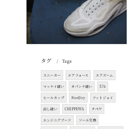
タグ
Tags
スニーカー
エアフォース
エアズーム
マッケイ縫い
オパンケ縫い
576
ヒールカップ
FootJoy
フットジョイ
出し縫い
CHIPPEWA
チペワ
エンジニアブーツ
ソール交換