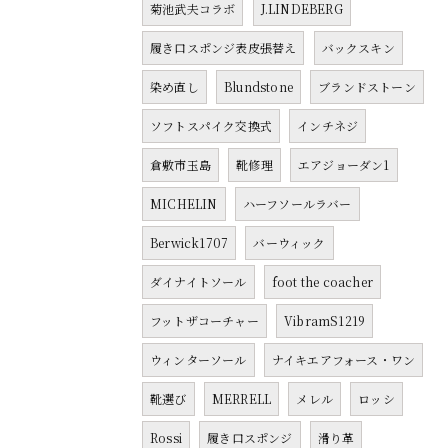
菊池武夫コラボ
J.LINDEBERG
履き口スポンジ表皮張替え
バックスキン
染め直し
Blundstone
ブランドストーン
ソフトスパイク交換式
インチネジ
倉敷市玉島
靴修理
エアジョーダン1
MICHELIN
ハーフソールラバー
Berwick1707
バーウィック
ダイナイトソール
foot the coacher
フットザコーチャー
VibramS1219
ウィンターソール
ナイキエアフォース・ワン
靴選び
MERRELL
メレル
ロッシ
Rossi
履き口スポンジ
滑り革