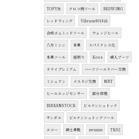
TOPY社
クロコ柄ソール
REDWING
レッドウィング
Vibram4014白
合成ゴムミッドソール
ウェッジヒール
八方ミシン
本革
スパイクレス化
本革ソール
座刳り
Koos
婦人ブーツ
ドライプレミアム
ハーフソールラバー交換
ミシュラン
メスネジ交換
MBT
ヒールエッジセンサー
部分修理
BIRKENSTOCK
ビルケンシュトック
サンダル
ビルケンシュトックソール
エコー
紳士革靴
swssies
TK02