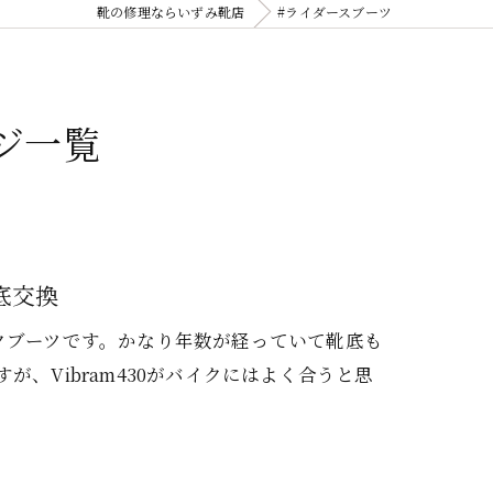
靴の修理ならいずみ靴店
#ライダースブーツ
ジ一覧
底交換
クブーツです。かなり年数が経っていて靴底も
、Vibram430がバイクにはよく合うと思