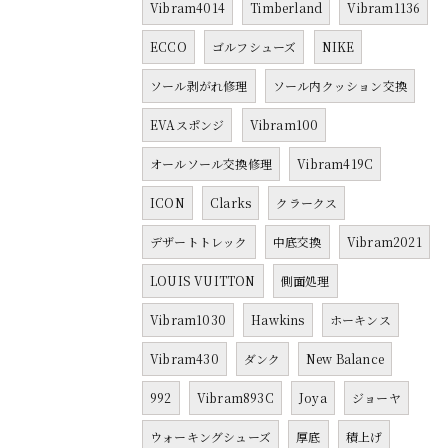
Vibram4014
Timberland
Vibram1136
ECCO
ゴルフシューズ
NIKE
ソール剥がれ修理
ソール内クッション交換
EVAスポンジ
Vibram100
オールソール交換修理
Vibram419C
ICON
Clarks
クラークス
デザートトレック
中底交換
Vibram2021
LOUIS VUITTON
側面処理
Vibram1030
Hawkins
ホーキンス
Vibram430
ダンク
New Balance
992
Vibram893C
Joya
ジョーヤ
ウォーキングシューズ
厚底
積上げ