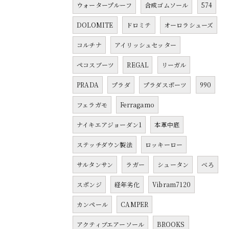
ウォータープルーフ
合成ゴムソール
574
DOLOMITE
ドロミテ
オーロラシューズ
コルチナ
アイリッシュセッター
ペコスブーツ
REGAL
リーガル
PRADA
プラダ
プラダスポーツ
990
フェラガモ
Ferragamo
ナイキエアジョーダン1
本革中底
ステッチダウン製法
ロッキーロー
サルタンサン
ラガー
シュータン
べろ
スポンジ
経年劣化
Vibram7120
カンペール
CAMPER
アクティブエアーソール
BROOKS