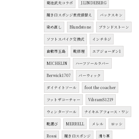
菊池武夫コラボ
J.LINDEBERG
履き口スポンジ表皮張替え
バックスキン
染め直し
Blundstone
ブランドストーン
ソフトスパイク交換式
インチネジ
倉敷市玉島
靴修理
エアジョーダン1
MICHELIN
ハーフソールラバー
Berwick1707
バーウィック
ダイナイトソール
foot the coacher
フットザコーチャー
VibramS1219
ウィンターソール
ナイキエアフォース・ワン
靴選び
MERRELL
メレル
ロッシ
Rossi
履き口スポンジ
滑り革