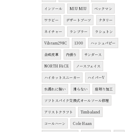
インソール
MIU MIU
ベックマン
ワラビー
デザートブーツ
ナタリー
ネイチャー
ランブラー
ラシュトン
Vibram298C
1300
ハッシュパピー
合成皮革
内張り
サンダース
NORTH FACE
ノースフェイス
ハイカットスニーカー
ハイパーV
水濡れに強い
滑らない
座刳り加工
ソフトスパイク交換式オールソール修理
アリストクラフト
Timbaland
コールハーン
Cole Haan