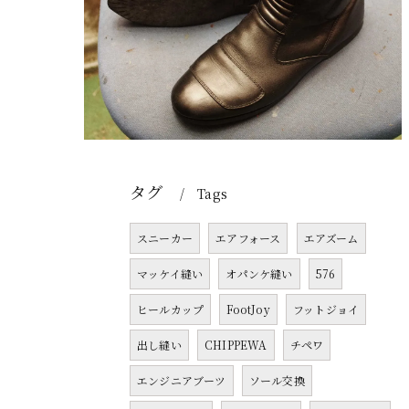
タグ
Tags
スニーカー
エアフォース
エアズーム
マッケイ縫い
オパンケ縫い
576
ヒールカップ
FootJoy
フットジョイ
出し縫い
CHIPPEWA
チペワ
エンジニアブーツ
ソール交換