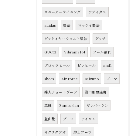
スニーカーライニング
アディダス
adidas
製法
マッケイ製法
グッドイヤーウェルト製法
グッチ
GUCCI
Vibram9104
ソール割れ
ブロックヒール
ピンヒール
and1
shoes
Air Force
Mizuno
プーマ
婦人ショートブーツ
浅口郡里庄町
革靴
Zamberlan
ザンバーラン
登山靴
ブーツ
アイコン
キクチタケオ
紳士ブーツ