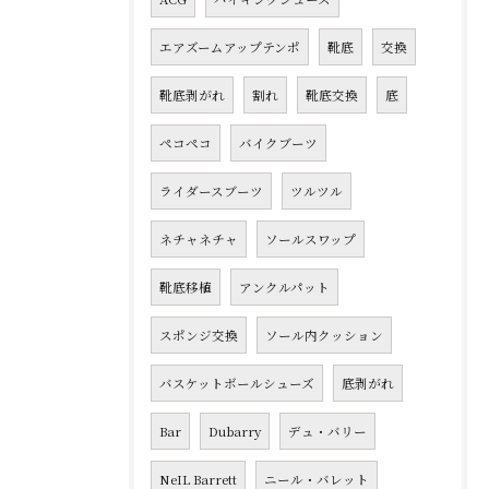
エアズームアップテンポ
靴底
交換
靴底剥がれ
割れ
靴底交換
底
ペコペコ
バイクブーツ
ライダースブーツ
ツルツル
ネチャネチャ
ソールスワップ
靴底移植
アンクルパット
スポンジ交換
ソール内クッション
バスケットボールシューズ
底剥がれ
Bar
Dubarry
デュ・バリー
NeIL Barrett
ニール・バレット