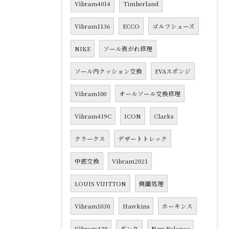
Vibram4014
Timberland
Vibram1136
ECCO
ゴルフシューズ
NIKE
ソール剥がれ修理
ソール内クッション交換
EVAスポンジ
Vibram100
オールソール交換修理
Vibram419C
ICON
Clarks
クラークス
デザートトレック
中底交換
Vibram2021
LOUIS VUITTON
側面処理
Vibram1030
Hawkins
ホーキンス
Vibram430
ダンク
New Balance