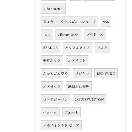
Vibram2070
タイガー・ウッズゴルフシューズ
995
1600
Vibram762K
ブラドール
BRADOR
バックルタイプ
ベルト
美錠ホック
エアリフト
かかとゴム交換
フジヤマ
RED WING
エアモック
底剥がれ修理
ローテジャパン
LOUISVUITTON
ベタベタ
フェルト
エルメネジルド ゼニア