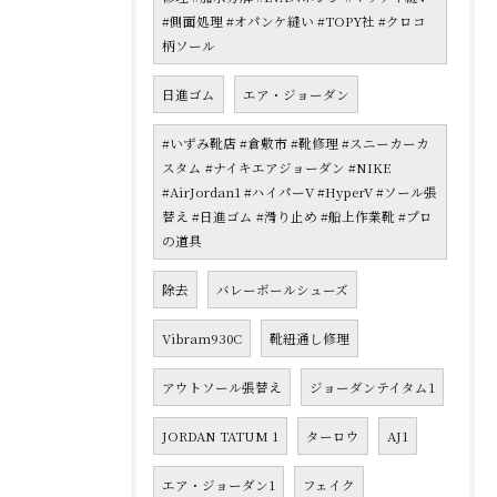
#側面処理 #オパンケ縫い #TOPY社 #クロコ
柄ソール
日進ゴム
エア・ジョーダン
#いずみ靴店 #倉敷市 #靴修理 #スニーカーカ
スタム #ナイキエアジョーダン #NIKE
#AirJordan1 #ハイパーV #HyperV #ソール張
替え #日進ゴム #滑り止め #船上作業靴 #プロ
の道具
除去
バレーボールシューズ
Vibram930C
靴紐通し修理
アウトソール張替え
ジョーダンテイタム1
JORDAN TATUM 1
ターロウ
AJ1
エア・ジョーダン1
フェイク