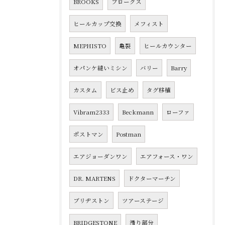
BROOKS
ブロークス
ヒールカップ交換
メフィスト
MEPHISTO
亀裂
ヒールカウンター
オパンケ縫いミシン
バリー
Barry
カスタム
ビス止め
タグ移植
Vibram2333
Beckmann
ローファ
ポストマン
Postman
エアジョーダンワン
エアフォース・ワン
DR. MARTENS
ドクターマーチン
ブリヂストン
ツアーステージ
BRIDGESTONE
滑り部分