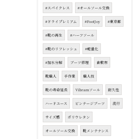
#スパイクレス
#オールソール交換
#ドライプレミアム
#FootJoy
#東京都
#靴の再生
#ハーフソール
#靴のリフレッシュ
#軽量化
#加水分解
ブーツ修理
倉敷市
靴職人
手作業
職人技
靴の寿命延長
Vibramソール
耐久性
ハードユース
ビンテージブーツ
流行
サイズ感
ポリウレタン
オールソール交換
靴メンテナンス