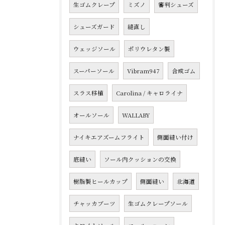
生ゴムクレープ
ミズノ
審判シューズ
シューズガード
縫直し
ウェッジソール
ポリウレタン製
スーパーソール
Vibram947
合成ゴム
スラス移植
Carolina / キャロライナ
オールソール
WALLABY
ナイキエアズームフライト
側面縫い付け
底縫い
ソール内クッションの交換
樹脂製ヒールカップ
側面縫い
北海道
チャッカブーツ
生ゴムクレープソール