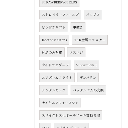
STRAWBERRY-FIELDS
ストロベリーフィールズ
パンプス
ピン付きリフト
中敷き
DoctorMartens
YKK金属ファスナー
片足のみ対応
メスネジ
サイドゴアブーツ
Vibram528K
エアズームフライト
ザンバラン
シングルモンク
バックルゴムの交換
ナイキエアフォースワン
スパイクレス化オールソール交換修理
ACG
ハイキングシューズ