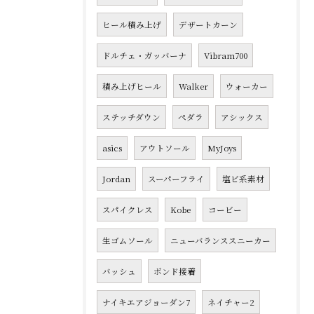
ヒール積み上げ
デザートカーン
ドルチェ・ガッバーナ
Vibram700
積み上げヒール
Walker
ウォーカー
ステッチダウン
ペダラ
アシックス
asics
アウトソール
MyJoys
Jordan
スーパーフライ
塩ビ系素材
スパイクレス
Kobe
コービー
生ゴムソール
ニューバランススニーカー
バッシュ
ボンド接着
ナイキエアジョーダン7
ネイチャー2