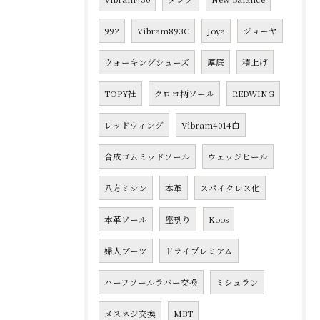
992
Vibram893C
Joya
ジョーヤ
ウォーキングシューズ
厚底
積上げ
TOPY社
クロコ柄ソール
REDWING
レッドウィング
Vibram4014白
合成ゴムミッドソール
ウェッジヒール
八方ミシン
本革
スパイクレス化
本革ソール
座刳り
Koos
婦人ブーツ
ドライプレミアム
ハーフソールラバー交換
ミシュラン
メスネジ交換
MBT