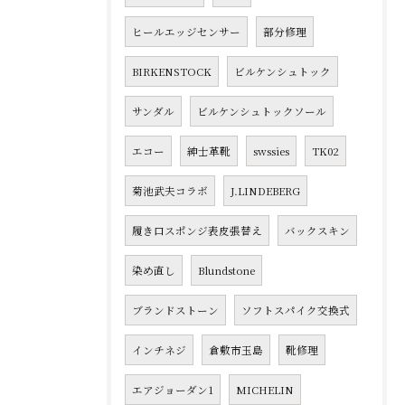
ヒールエッジセンサー
部分修理
BIRKENSTOCK
ビルケンシュトック
サンダル
ビルケンシュトックソール
エコー
紳士革靴
swssies
TK02
菊池武夫コラボ
J.LINDEBERG
履き口スポンジ表皮張替え
バックスキン
染め直し
Blundstone
ブランドストーン
ソフトスパイク交換式
インチネジ
倉敷市玉島
靴修理
エアジョーダン1
MICHELIN