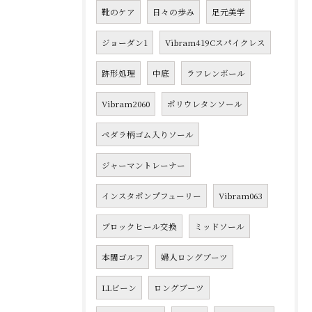
靴のケア
日々の歩み
足元美学
ジョーダン1
Vibram419Cスパイクレス
跡形処理
中底
ラフレンボール
Vibram2060
ポリウレタンソール
ペダラ柄ゴム入りソール
ジャーマントレーナー
インスタポンプフューリー
Vibram063
ブロックヒール交換
ミッドソール
本間ゴルフ
婦人ロングブーツ
LLビーン
ロングブーツ