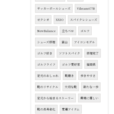
サッカーボールシューズ
Vibram477B
ゼクシオ
XXIO
スパイクレシューズ
NewBalance
立ちベロ
ゴルフ
シューズ修理
富山
アイコンモデル
ゴルフ好き
ソフトスパイク
修理完了
ゴルフライフ
ゴルフ愛好家
福岡県
足元のおしゃれ
靴磨き
歩きやすさ
靴のリサイクル
大切な靴
新たな一歩
足元から始まるストーリー
環境に優しい
靴の長寿命化
愛着アイテム