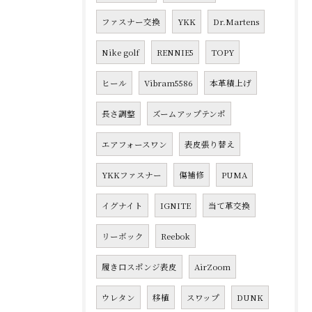
ファスナー交換
YKK
Dr.Martens
Nike golf
RENNIE5
TOPY
ヒール
Vibram5586
本革積上げ
長さ調整
ズームアップテンポ
エアフォースワン
表皮張り替え
YKKファスナー
傷補修
PUMA
イグナイト
IGNITE
当て革交換
リーボック
Reebok
履き口スポンジ表皮
AirZoom
ウレタン
移植
スワップ
DUNK