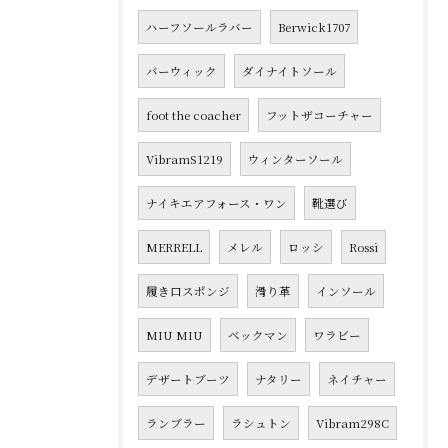
ハーフソールラバー
Berwick1707
バーウィック
ダイナイトソール
foot the coacher
フットザコーチャー
VibramS1219
ウィンターソール
ナイキエアフォース・ワン
靴選び
MERRELL
メレル
ロッシ
Rossi
履き口スポンジ
滑り革
インソール
MIU MIU
ベックマン
ワラビー
デザートブーツ
ナタリー
ネイチャー
ランブラー
ラシュトン
Vibram298C