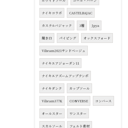
ホワイトソール
コール・ハーン
ナイキコラボ
CASTELBAJAC
カステルバジャック
3層
Jpya
履き口
パイピング
オックスフォード
Vibram2021サンドベージュ
ナイキエアジョーダン11
ナイキエアズームアップテンポ
ナイキダンク
カップソール
Vibram377K
CONVERSE
コンバース
オールスター
ワンスター
スカルソール
フェルト素材