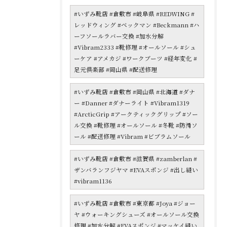
#いずみ靴店 #倉敷市 #岐阜県 #REDWING #
レッドウィング #ベックマン #Beckmann #ハ
ーフソールラバー交換 #加水分解
#Vibram2333 #靴修理 #オールソール #シュ
ーケア #アメカジ #ワークブーツ #経年変化 #
足元倶楽部 #岡山県 #配送修理
#いずみ靴店 #倉敷市 #岡山県 #北海道 #ダナ
ー #Danner #ダナーライト #Vibram1319
#ArcticGrip #アークティックグリップ #ソー
ル交換 #靴修理 #オールソール #冬靴 #防滑ソ
ール #配送修理 #Vibram #ビブラムソール
#いずみ靴店 #倉敷市 #滋賀県 #zamberlan #
ザンバランフジヤマ #EVAスポンジ #出し縫い
#vibram1136
#いずみ靴店 #倉敷市 #東京都 #Joya #ジョー
ヤ #ウォーキングシューズ #オールソール交換
修理 #加水分解 #EVAスポンジ #マッケイ縫い