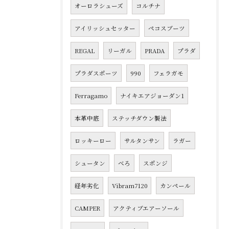
オーロラシューズ
コルチナ
アイリッシュセッター
ペコスブーツ
REGAL
リーガル
PRADA
プラダ
プラダスポーツ
990
フェラガモ
Ferragamo
ナイキエアジョーダン1
本革中底
ステッチダウン製法
ロッキーロー
サルタンサン
ラガー
シュータン
べろ
スポンジ
経年劣化
Vibram7120
カンペール
CAMPER
アクティブエアーソール