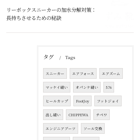
リーボックスニーカーの加水分解対策：
長持ちさせるための秘訣
タグ
Tags
スニーカー
エアフォース
エアズーム
マッケイ縫い
オパンケ縫い
576
ヒールカップ
FootJoy
フットジョイ
出し縫い
CHIPPEWA
チペワ
エンジニアブーツ
ソール交換