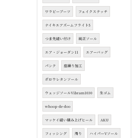
ワラビーブーツ
フェイクステッチ
ナイキエアズームフライト5
つま先縫い付け
純正ソール
エア・ジョーダン11
エアーバッグ
パンク
座繰り加工
ポロウレタンソール
ウェッジソールVibram1030
生ゴム
whoop-de-doo
マッケイ縫い積み上げヒール
AKU
フィッシング
滑り
ハイパーVソール