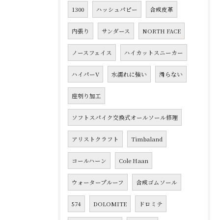
1300
ハッシュパピー
合成皮革
内張り
サンダース
NORTH FACE
ノースフェイス
ハイカットスニーカー
ハイパーV
水濡れに強い
滑らない
座刳り加工
ソフトスパイク交換式オールソール修理
アリストクラフト
Timbaland
コールハーン
Cole Haan
ウォータープルーフ
合成ゴムソール
574
DOLOMITE
ドロミテ