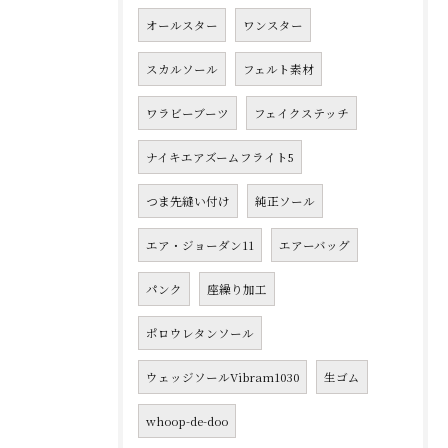
オールスター
ワンスター
スカルソール
フェルト素材
ワラビーブーツ
フェイクステッチ
ナイキエアズームフライト5
つま先縫い付け
純正ソール
エア・ジョーダン11
エアーバッグ
パンク
座繰り加工
ポロウレタンソール
ウェッジソールVibram1030
生ゴム
whoop-de-doo