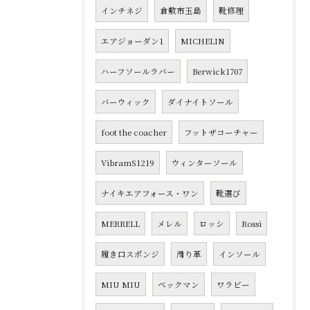
インチネジ
倉敷市玉島
靴修理
エアジョーダン1
MICHELIN
ハーフソールラバー
Berwick1707
バーウィック
ダイナイトソール
foot the coacher
フットザコーチャー
VibramS1219
ウィンターソール
ナイキエアフォース・ワン
靴選び
MERRELL
メレル
ロッシ
Rossi
履き口スポンジ
滑り革
インソール
MIU MIU
ベックマン
ワラビー