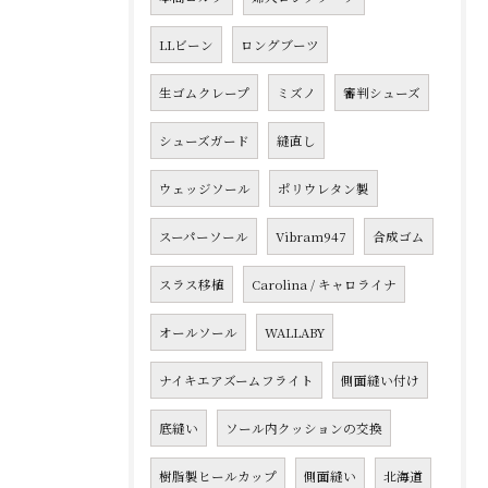
LLビーン
ロングブーツ
生ゴムクレープ
ミズノ
審判シューズ
シューズガード
縫直し
ウェッジソール
ポリウレタン製
スーパーソール
Vibram947
合成ゴム
スラス移植
Carolina / キャロライナ
オールソール
WALLABY
ナイキエアズームフライト
側面縫い付け
底縫い
ソール内クッションの交換
樹脂製ヒールカップ
側面縫い
北海道