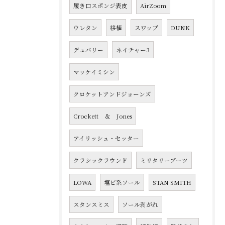
履き口スポンジ表皮
AirZoom
ウレタン
移植
スワップ
DUNK
デュバリー
ネイチャー3
マッケイミシン
クロケットアンドジョーンズ
Crockett ＆ Jones
アイリッシュ・セッター
クラシックラウンド
ミリタリーブーツ
LOWA
塩ビ系ソール
STAN SMITH
スタンスミス
ソール剥がれ