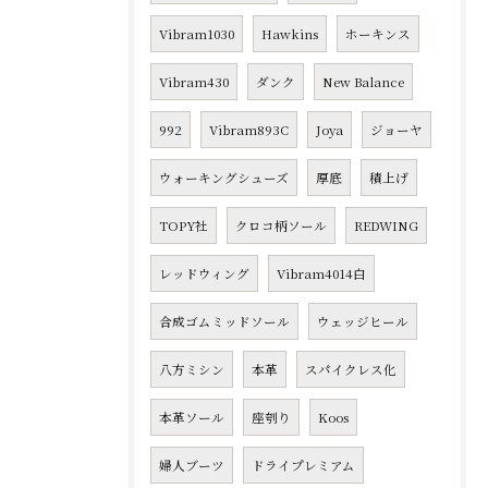
Vibram1030
Hawkins
ホーキンス
Vibram430
ダンク
New Balance
992
Vibram893C
Joya
ジョーヤ
ウォーキングシューズ
厚底
積上げ
TOPY社
クロコ柄ソール
REDWING
レッドウィング
Vibram4014白
合成ゴムミッドソール
ウェッジヒール
八方ミシン
本革
スパイクレス化
本革ソール
座刳り
Koos
婦人ブーツ
ドライプレミアム