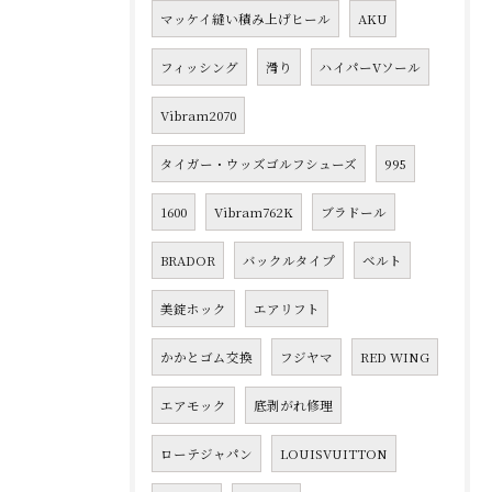
マッケイ縫い積み上げヒール
AKU
フィッシング
滑り
ハイパーVソール
Vibram2070
タイガー・ウッズゴルフシューズ
995
1600
Vibram762K
ブラドール
BRADOR
バックルタイプ
ベルト
美錠ホック
エアリフト
かかとゴム交換
フジヤマ
RED WING
エアモック
底剥がれ修理
ローテジャパン
LOUISVUITTON