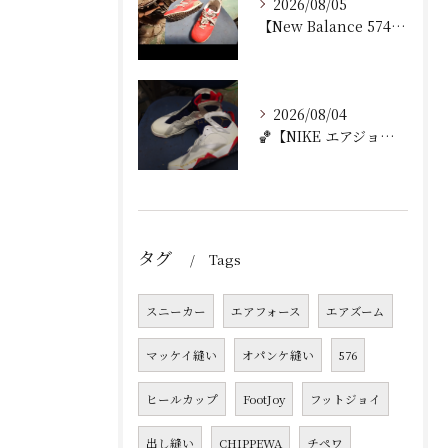
2026/08/05
【New Balance 574 修理｜ウェッジヒール加水分...
2026/08/04
🏀【NIKE エアジョーダン7 加水分解修理｜ミッドソール交...
タグ
Tags
スニーカー
エアフォース
エアズーム
マッケイ縫い
オパンケ縫い
576
ヒールカップ
FootJoy
フットジョイ
出し縫い
CHIPPEWA
チペワ