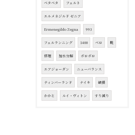
ベタベタ
フェルト
エルメネジルド ゼニア
Ermenegildo Zegna
993
フェルランニング
1400
ベロ
靴
修理
加水分解
ボロボロ
エアジョーダン
ニューバランス
ティンバーランド
ナイキ
破損
かかと
ルイ・ヴィトン
すり減り