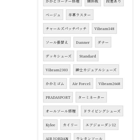
かかとコーナー修理
傾斜板
段差あり
ベージュ
半革ラスター
チャールズパッチパッチ
Vibram148
ソール張替え
Danner
ダナー
デッキシューズ
Standard
Vibram2303
紳士カジュアルシューズ
かかとゴム
Air Force1
Vibram2668
PRADASPORT
ターミネーター
オールソール修理
ドライビングシューズ
Kylee
カイリー
エアジョーダン12
AIR JORDAN
ウレタンソール