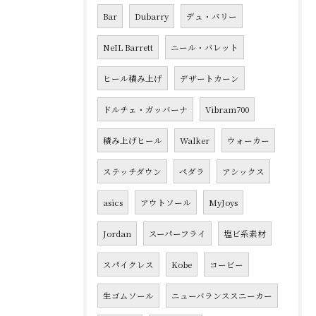
Bar
Dubarry
デュ・バリー
NeIL Barrett
ニール・バレット
ヒール積み上げ
デザートカーン
ドルチェ・ガッバーナ
Vibram700
積み上げヒール
Walker
ウォーカー
ステッチダウン
ペダラ
アシックス
asics
アウトソール
MyJoys
Jordan
スーパーフライ
塩ビ系素材
スパイクレス
Kobe
コービー
生ゴムソール
ニューバランススニーカー