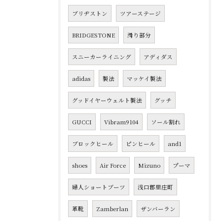
ブリヂストン
ツアーステージ
BRIDGESTONE
滑り部分
スニーカーライニング
アディダス
adidas
製法
マッケイ製法
グッドイヤーウェルト製法
グッチ
GUCCI
Vibram9104
ソール割れ
ブロックヒール
ピンヒール
and1
shoes
Air Force
Mizuno
プーマ
婦人ショートブーツ
浅口郡里庄町
革靴
Zamberlan
ザンバーラン