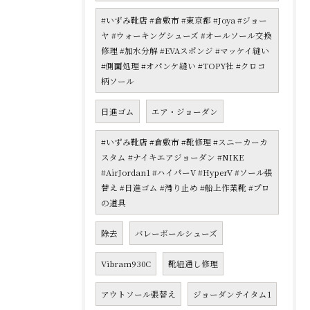
#いずみ靴店 #倉敷市 #東京都 #Joya #ジョー
ヤ #ウォーキングシューズ #オールソール交換
修理 #加水分解 #EVAスポンジ #マッケイ縫い
#側面処理 #オパンケ縫い #TOPY社 #クロコ
柄ソール
日進ゴム
エア・ジョーダン
#いずみ靴店 #倉敷市 #靴修理 #スニーカーカ
スタム #ナイキエアジョーダン #NIKE
#AirJordan1 #ハイパーV #HyperV #ソール張
替え #日進ゴム #滑り止め #船上作業靴 #プロ
の道具
除去
バレーボールシューズ
Vibram930C
靴紐通し修理
アウトソール張替え
ジョーダンテイタム1