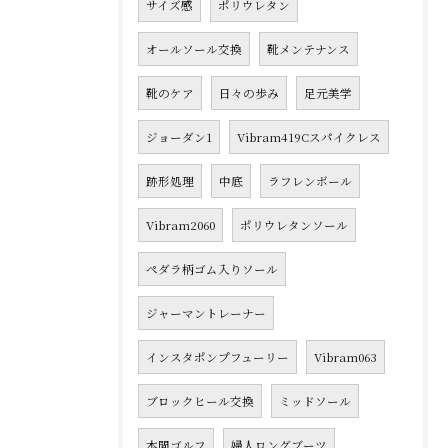
サイズ感
ポリウレタン
オールソール交換
靴メンテナンス
靴のケア
日々の歩み
足元美学
ジョーダン1
Vibram419Cスパイクレス
跡形処理
中底
ラフレンボール
Vibram2060
ポリウレタンソール
ペダラ柄ゴム入りソール
ジャーマントレーナー
インスタポンプフューリー
Vibram063
ブロックヒール交換
ミッドソール
本間ゴルフ
婦人ロングブーツ