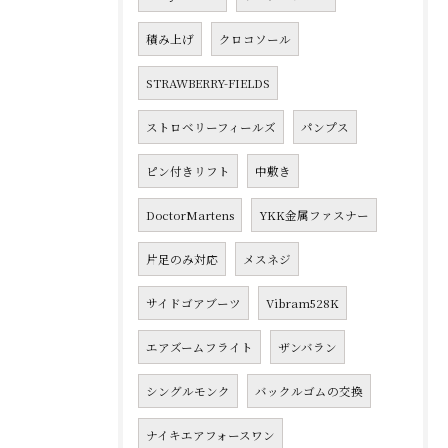
積み上げ
クロコソール
STRAWBERRY-FIELDS
ストロベリーフィールズ
パンプス
ピン付きリフト
中敷き
DoctorMartens
YKK金属ファスナー
片足のみ対応
メスネジ
サイドゴアブーツ
Vibram528K
エアズームフライト
ザンバラン
シングルモンク
バックルゴムの交換
ナイキエアフォースワン