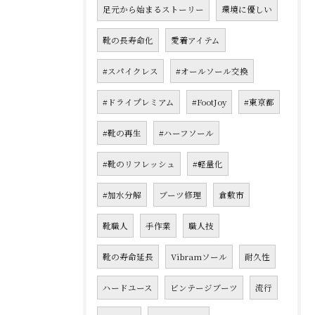
足元から始まるストーリー
環境に優しい
靴の長寿命化
愛着アイテム
#スパイクレス
#オールソール交換
#ドライプレミアム
#FootJoy
#東京都
#靴の再生
#ハーフソール
#靴のリフレッシュ
#軽量化
#加水分解
ブーツ修理
倉敷市
靴職人
手作業
職人技
靴の寿命延長
Vibramソール
耐久性
ハードユース
ビンテージブーツ
流行