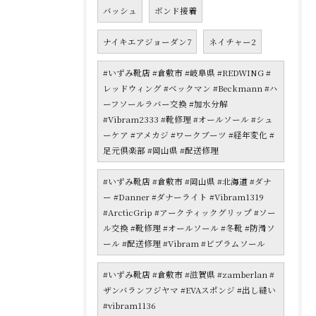
バッシュ
ボンド接着
ナイキエアジョーダン7
ネイチャー2
#いずみ靴店 #倉敷市 #岐阜県 #REDWING #
レッドウィング #ベックマン #Beckmann #ハ
ーフソールラバー交換 #加水分解
#Vibram2333 #靴修理 #オールソール #シュ
ーケア #アメカジ #ワークブーツ #経年変化 #
足元倶楽部 #岡山県 #配送修理
#いずみ靴店 #倉敷市 #岡山県 #北海道 #ダナ
ー #Danner #ダナーライト #Vibram1319
#ArcticGrip #アークティックグリップ #ソー
ル交換 #靴修理 #オールソール #冬靴 #防滑ソ
ール #配送修理 #Vibram #ビブラムソール
#いずみ靴店 #倉敷市 #滋賀県 #zamberlan #
ザンバランフジヤマ #EVAスポンジ #出し縫い
#vibram1136