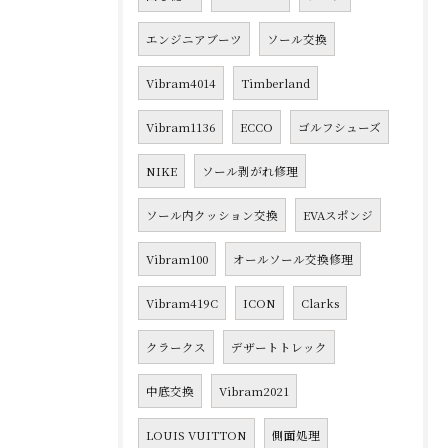
エンジニアブーツ
ソール交換
Vibram4014
Timberland
Vibram1136
ECCO
ゴルフシューズ
NIKE
ソール剥がれ修理
ソール内クッション交換
EVAスポンジ
Vibram100
オールソール交換修理
Vibram419C
ICON
Clarks
クラークス
デザートトレック
中底交換
Vibram2021
LOUIS VUITTON
側面処理