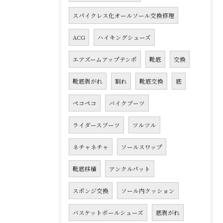
スパイクレス化オールソール交換修理
ACG
ハイキングシューズ
エアズームアップテンポ
靴底
交換
靴底剥がれ
割れ
靴底交換
底
ペコペコ
バイクブーツ
ライダースブーツ
ツルツル
ネチャネチャ
ソールスワップ
靴底移植
アンクルパット
スポンジ交換
ソール内クッション
バスケットボールシューズ
底剥がれ