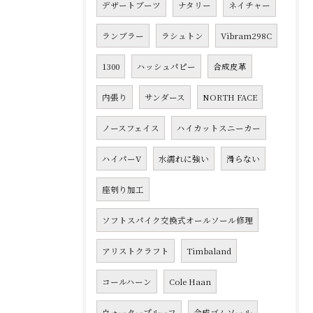
デザートブーツ
ナタリー
ネイチャー
ランブラー
ラシュトン
Vibram298C
1300
ハッシュパピー
合成皮革
内張り
サンダース
NORTH FACE
ノースフェイス
ハイカットスニーカー
ハイパーV
水濡れに強い
滑らない
座刳り加工
ソフトスパイク交換式オールソール修理
アリストクラフト
Timbaland
コールハーン
Cole Haan
ウォータープルーフ
合成ゴムソール