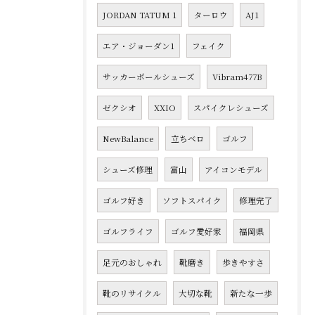
JORDAN TATUM 1
ターロウ
AJ1
エア・ジョーダン1
フェイク
サッカーボールシューズ
Vibram477B
ゼクシオ
XXIO
スパイクレシューズ
NewBalance
立ちベロ
ゴルフ
シューズ修理
富山
アイコンモデル
ゴルフ好き
ソフトスパイク
修理完了
ゴルフライフ
ゴルフ愛好家
福岡県
足元のおしゃれ
靴磨き
歩きやすさ
靴のリサイクル
大切な靴
新たな一歩