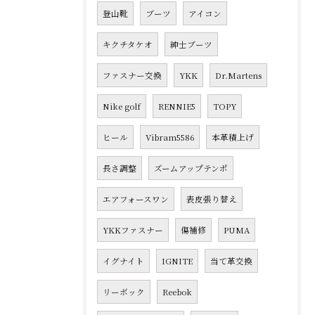
登山靴
ブーツ
アイコン
キクチタケオ
紳士ブーツ
ファスナー交換
YKK
Dr.Martens
Nike golf
RENNIE5
TOPY
ヒール
Vibram5586
本革積上げ
長さ調整
ズームアップテンポ
エアフォースワン
表皮張り替え
YKKファスナー
傷補修
PUMA
イグナイト
IGNITE
当て革交換
リーボック
Reebok