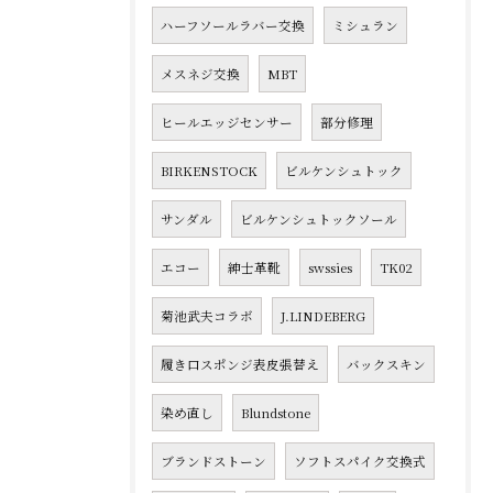
ハーフソールラバー交換
ミシュラン
メスネジ交換
MBT
ヒールエッジセンサー
部分修理
BIRKENSTOCK
ビルケンシュトック
サンダル
ビルケンシュトックソール
エコー
紳士革靴
swssies
TK02
菊池武夫コラボ
J.LINDEBERG
履き口スポンジ表皮張替え
バックスキン
染め直し
Blundstone
ブランドストーン
ソフトスパイク交換式