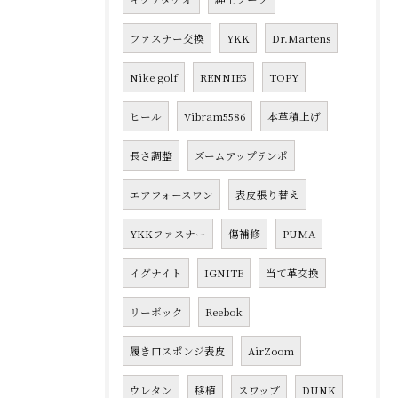
ファスナー交換
YKK
Dr.Martens
Nike golf
RENNIE5
TOPY
ヒール
Vibram5586
本革積上げ
長さ調整
ズームアップテンポ
エアフォースワン
表皮張り替え
YKKファスナー
傷補修
PUMA
イグナイト
IGNITE
当て革交換
リーボック
Reebok
履き口スポンジ表皮
AirZoom
ウレタン
移植
スワップ
DUNK