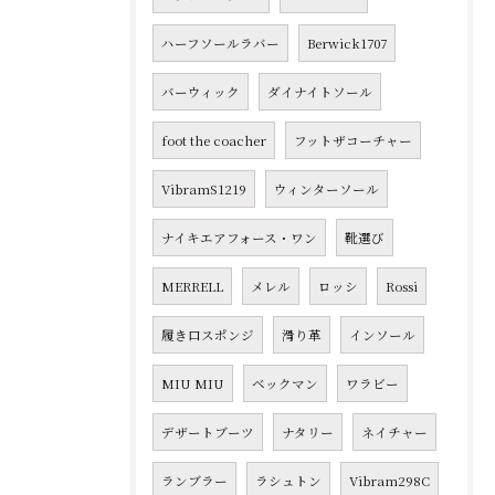
ハーフソールラバー
Berwick1707
バーウィック
ダイナイトソール
foot the coacher
フットザコーチャー
VibramS1219
ウィンターソール
ナイキエアフォース・ワン
靴選び
MERRELL
メレル
ロッシ
Rossi
履き口スポンジ
滑り革
インソール
MIU MIU
ベックマン
ワラビー
デザートブーツ
ナタリー
ネイチャー
ランブラー
ラシュトン
Vibram298C