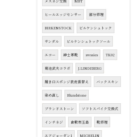
メスネジ交換
MBT
ヒールエッジセンサー
部分修理
BIRKENSTOCK
ビルケンシュトック
サンダル
ビルケンシュトックソール
エコー
紳士革靴
swssies
TK02
菊池武夫コラボ
J.LINDEBERG
履き口スポンジ表皮張替え
バックスキン
染め直し
Blundstone
ブランドストーン
ソフトスパイク交換式
インチネジ
倉敷市玉島
靴修理
エアジョーダン1
MICHELIN