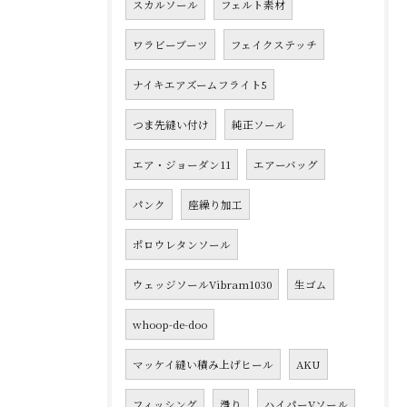
スカルソール
フェルト素材
ワラビーブーツ
フェイクステッチ
ナイキエアズームフライト5
つま先縫い付け
純正ソール
エア・ジョーダン11
エアーバッグ
パンク
座繰り加工
ポロウレタンソール
ウェッジソールVibram1030
生ゴム
whoop-de-doo
マッケイ縫い積み上げヒール
AKU
フィッシング
滑り
ハイパーVソール