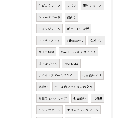
生ゴムクレープ
ミズノ
審判シューズ
シューズガード
縫直し
ウェッジソール
ポリウレタン製
スーパーソール
Vibram947
合成ゴム
スラス移植
Carolina / キャロライナ
オールソール
WALLABY
ナイキエアズームフライト
側面縫い付け
底縫い
ソール内クッションの交換
樹脂製ヒールカップ
側面縫い
北海道
チャッカブーツ
生ゴムクレープソール