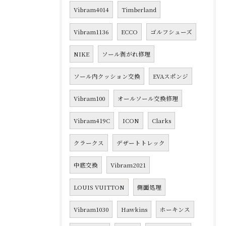
Vibram4014
Timberland
Vibram1136
ECCO
ゴルフシューズ
NIKE
ソール剥がれ修理
ソール内クッション交換
EVAスポンジ
Vibram100
オールソール交換修理
Vibram419C
ICON
Clarks
クラークス
デザートトレック
中底交換
Vibram2021
LOUIS VUITTON
側面処理
Vibram1030
Hawkins
ホーキンス