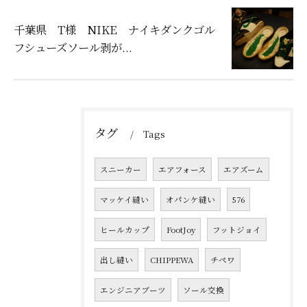
千葉県 T様 NIKE ナイキダンクゴル
フシューズソール剥が...
タグ
Tags
スニーカー
エアフォース
エアズーム
マッケイ縫い
オパンケ縫い
576
ヒールカップ
FootJoy
フットジョイ
出し縫い
CHIPPEWA
チペワ
エンジニアブーツ
ソール交換