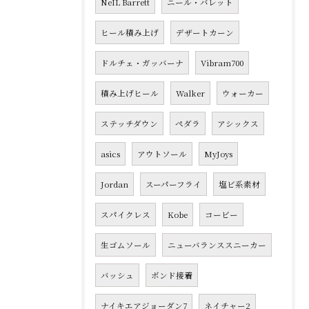
NeIL Barrett
ニール・バレット
ヒール積み上げ
デザートカーン
ドルチェ・ガッバーナ
Vibram700
積み上げヒール
Walker
ウォーカー
ステッチダウン
ペダラ
アシックス
asics
アウトソール
MyJoys
Jordan
スーパーフライ
塩ビ系素材
スパイクレス
Kobe
コービー
生ゴムソール
ニューバランススニーカー
バッシュ
ボンド接着
ナイキエアジョーダン7
ネイチャー2