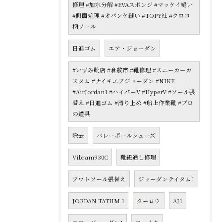
修理 #加水分解 #EVAスポンジ #マッケイ縫い
#側面処理 #オパンケ縫い #TOPY社 #クロコ
柄ソール
日進ゴム
エア・ジョーダン
#いずみ靴店 #倉敷市 #靴修理 #スニーカーカ
スタム #ナイキエアジョーダン #NIKE
#AirJordan1 #ハイパーV #HyperV #ソール張
替え #日進ゴム #滑り止め #船上作業靴 #プロ
の道具
除去
バレーボールシューズ
Vibram930C
靴紐通し修理
アウトソール張替え
ジョーダンテイタム1
JORDAN TATUM 1
ターロウ
AJ1