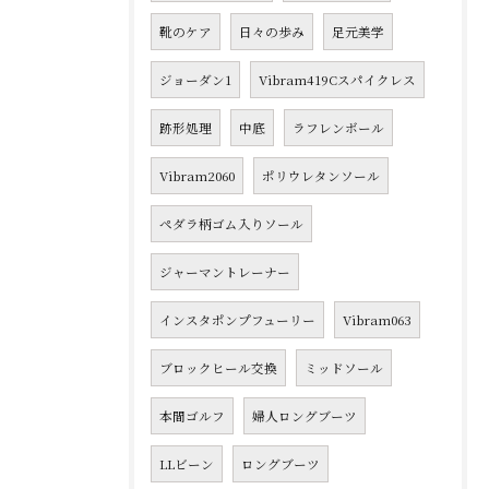
靴のケア
日々の歩み
足元美学
ジョーダン1
Vibram419Cスパイクレス
跡形処理
中底
ラフレンボール
Vibram2060
ポリウレタンソール
ペダラ柄ゴム入りソール
ジャーマントレーナー
インスタポンプフューリー
Vibram063
ブロックヒール交換
ミッドソール
本間ゴルフ
婦人ロングブーツ
LLビーン
ロングブーツ