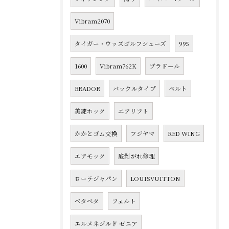
Vibram2070
タイガー・ウッズゴルフシューズ
995
1600
Vibram762K
ブラドール
BRADOR
バックルタイプ
ベルト
美錠ホック
エアリフト
かかとゴム交換
フジヤマ
RED WING
エアモック
底剥がれ修理
ローテジャパン
LOUISVUITTON
ベタベタ
フェルト
エルメネジルド ゼニア