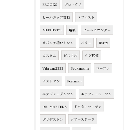
BROOKS
ブロークス
ヒールカップ交換
メフィスト
MEPHISTO
亀裂
ヒールカウンター
オパンケ縫いミシン
バリー
Barry
カスタム
ビス止め
タグ移植
Vibram2333
Beckmann
ローファ
ポストマン
Postman
エアジョーダンワン
エアフォース・ワン
DR. MARTENS
ドクターマーチン
ブリヂストン
ツアーステージ