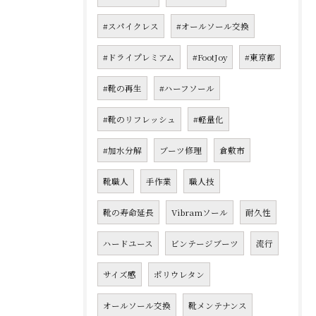
#スパイクレス
#オールソール交換
#ドライプレミアム
#FootJoy
#東京都
#靴の再生
#ハーフソール
#靴のリフレッシュ
#軽量化
#加水分解
ブーツ修理
倉敷市
靴職人
手作業
職人技
靴の寿命延長
Vibramソール
耐久性
ハードユース
ビンテージブーツ
流行
サイズ感
ポリウレタン
オールソール交換
靴メンテナンス