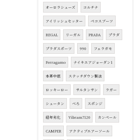
オーロラシューズ
コルチナ
アイリッシュセッター
ペコスブーツ
REGAL
リーガル
PRADA
プラダ
プラダスポーツ
990
フェラガモ
Ferragamo
ナイキエアジョーダン1
本革中底
ステッチダウン製法
ロッキーロー
サルタンサン
ラガー
シュータン
べろ
スポンジ
経年劣化
Vibram7120
カンペール
CAMPER
アクティブエアーソール