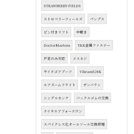
STRAWBERRY-FIELDS
ストロベリーフィールズ
パンプス
ピン付きリフト
中敷き
DoctorMartens
YKK金属ファスナー
片足のみ対応
メスネジ
サイドゴアブーツ
Vibram528K
エアズームフライト
ザンバラン
シングルモンク
バックルゴムの交換
ナイキエアフォースワン
スパイクレス化オールソール交換修理