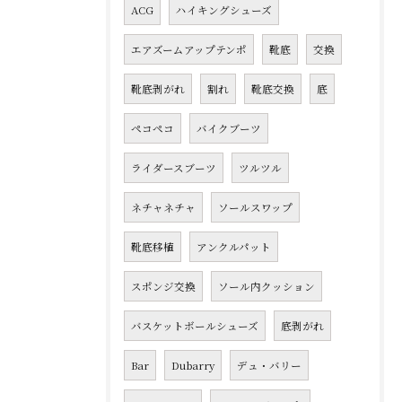
ACG
ハイキングシューズ
エアズームアップテンポ
靴底
交換
靴底剥がれ
割れ
靴底交換
底
ペコペコ
バイクブーツ
ライダースブーツ
ツルツル
ネチャネチャ
ソールスワップ
靴底移植
アンクルパット
スポンジ交換
ソール内クッション
バスケットボールシューズ
底剥がれ
Bar
Dubarry
デュ・バリー