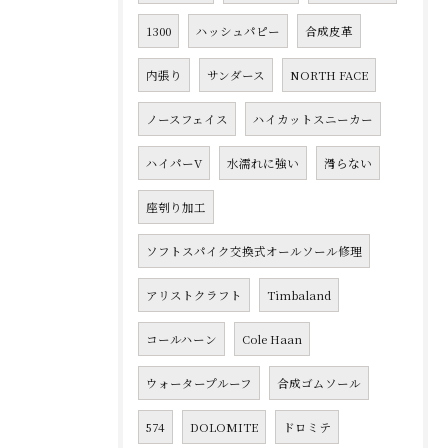
1300
ハッシュパピー
合成皮革
内張り
サンダース
NORTH FACE
ノースフェイス
ハイカットスニーカー
ハイパーV
水濡れに強い
滑らない
座刳り加工
ソフトスパイク交換式オールソール修理
アリストクラフト
Timbaland
コールハーン
Cole Haan
ウォータープルーフ
合成ゴムソール
574
DOLOMITE
ドロミテ