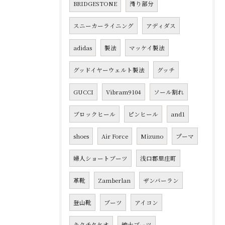
BRIDGESTONE
滑り部分
スニーカーライニング
アディダス
adidas
製法
マッケイ製法
グッドイヤーウェルト製法
グッチ
GUCCI
Vibram9104
ソール割れ
ブロックヒール
ピンヒール
and1
shoes
Air Force
Mizuno
プーマ
婦人ショートブーツ
浅口郡里庄町
革靴
Zamberlan
ザンバーラン
登山靴
ブーツ
アイコン
キクチタケオ
紳士ブーツ