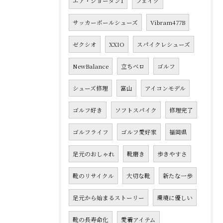
エア・ジョーダン1
フェイク
サッカーボールシューズ
Vibram477B
ゼクシオ
XXIO
スパイクレシューズ
NewBalance
立ちベロ
ゴルフ
シューズ修理
富山
アイコンモデル
ゴルフ好き
ソフトスパイク
修理完了
ゴルフライフ
ゴルフ愛好家
福岡県
足元のおしゃれ
靴磨き
歩きやすさ
靴のリサイクル
大切な靴
新たな一歩
足元から始まるストーリー
環境に優しい
靴の長寿命化
愛着アイテム