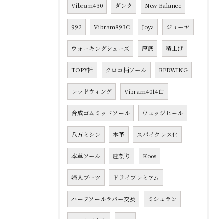
Vibram430
ダンク
New Balance
992
Vibram893C
Joya
ジョーヤ
ウォーキングシューズ
厚底
積上げ
TOPY社
クロコ柄ソール
REDWING
レッドウィング
Vibram4014白
合成ゴムミッドソール
ウェッジヒール
八方ミシン
本革
スパイクレス化
本革ソール
座刳り
Koos
婦人ブーツ
ドライプレミアム
ハーフソールラバー交換
ミシュラン