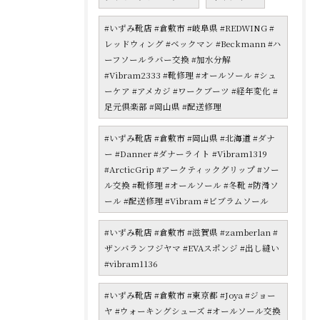
#いずみ靴店 #倉敷市 #岐阜県 #REDWING #
レッドウィング #ベックマン #Beckmann #ハ
ーフソールラバー交換 #加水分解
#Vibram2333 #靴修理 #オールソール #シュ
ーケア #アメカジ #ワークブーツ #経年変化 #
足元倶楽部 #岡山県 #配送修理
#いずみ靴店 #倉敷市 #岡山県 #北海道 #ダナ
ー #Danner #ダナーライト #Vibram1319
#ArcticGrip #アークティックグリップ #ソー
ル交換 #靴修理 #オールソール #冬靴 #防滑ソ
ール #配送修理 #Vibram #ビブラムソール
#いずみ靴店 #倉敷市 #滋賀県 #zamberlan #
ザンバランフジヤマ #EVAスポンジ #出し縫い
#vibram1136
#いずみ靴店 #倉敷市 #東京都 #Joya #ジョー
ヤ #ウォーキングシューズ #オールソール交換