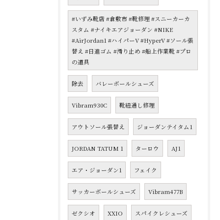
#いずみ靴店 #倉敷市 #靴修理 #スニーカーカ
スタム #ナイキエアジョーダン #NIKE
#AirJordan1 #ハイパーV #HyperV #ソール張
替え #日進ゴム #滑り止め #船上作業靴 #プロ
の道具
除去
バレーボールシューズ
Vibram930C
靴紐通し修理
アウトソール張替え
ジョーダンテイタム1
JORDAN TATUM 1
ターロウ
AJ1
エア・ジョーダン1
フェイク
サッカーボールシューズ
Vibram477B
ゼクシオ
XXIO
スパイクレシューズ