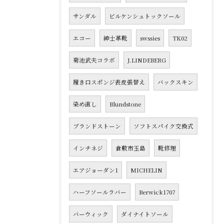
サンダル
ビルケンシュトックソール
エコー
紳士革靴
swssies
TK02
菊池武夫コラボ
J.LINDEBERG
履き口スポンジ表皮張替え
バックスキン
染め直し
Blundstone
ブランドストーン
ソフトスパイク交換式
インチネジ
倉敷市玉島
靴修理
エアジョーダン1
MICHELIN
ハーフソールラバー
Berwick1707
バーウィック
ダイナイトソール