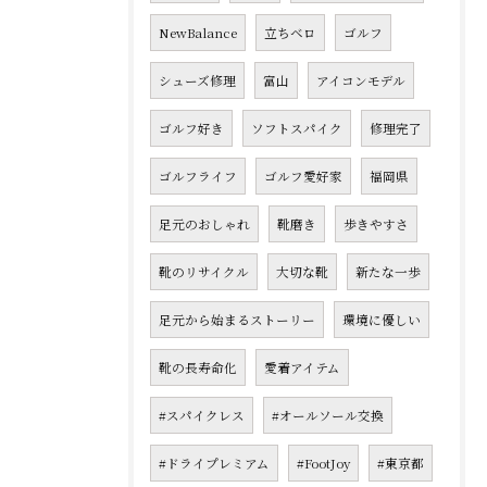
NewBalance
立ちベロ
ゴルフ
シューズ修理
富山
アイコンモデル
ゴルフ好き
ソフトスパイク
修理完了
ゴルフライフ
ゴルフ愛好家
福岡県
足元のおしゃれ
靴磨き
歩きやすさ
靴のリサイクル
大切な靴
新たな一歩
足元から始まるストーリー
環境に優しい
靴の長寿命化
愛着アイテム
#スパイクレス
#オールソール交換
#ドライプレミアム
#FootJoy
#東京都