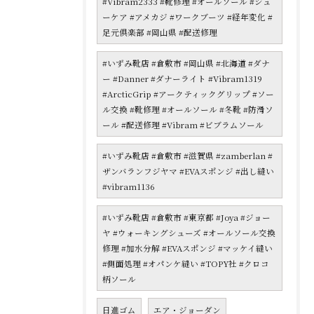
#Vibram2333 #靴修理 #オールソール #シュ
ーケア #アメカジ #ワークブーツ #経年変化 #
足元倶楽部 #岡山県 #配送修理
#いずみ靴店 #倉敷市 #岡山県 #北海道 #ダナ
ー #Danner #ダナーライト #Vibram1319
#ArcticGrip #アークティックグリップ #ソー
ル交換 #靴修理 #オールソール #冬靴 #防滑ソ
ール #配送修理 #Vibram #ビブラムソール
#いずみ靴店 #倉敷市 #滋賀県 #zamberlan #
ザンバランフジヤマ #EVAスポンジ #出し縫い
#vibram1136
#いずみ靴店 #倉敷市 #東京都 #Joya #ジョー
ヤ #ウォーキングシューズ #オールソール交換
修理 #加水分解 #EVAスポンジ #マッケイ縫い
#側面処理 #オパンケ縫い #TOPY社 #クロコ
柄ソール
日進ゴム
エア・ジョーダン