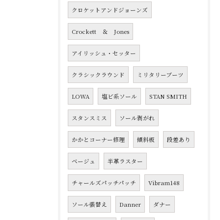
クロケットアンドジョーンズ
Crockett ＆ Jones
アイリッシュ・セッター
クラシックラウンド
ミリタリーブーツ
LOWA
塩ビ系ソール
STAN SMITH
スタンスミス
ソール剥がれ
かかとコーナー修理
傾斜板
段差あり
ベージュ
半革ラスター
チャールズパッチパッチ
Vibram148
ソール張替え
Danner
ダナー