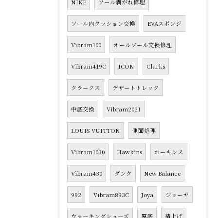
NIKE
ソール剥がれ修理
ソール内クッション交換
EVAスポンジ
Vibram100
オールソール交換修理
Vibram419C
ICON
Clarks
クラークス
デザートトレック
中底交換
Vibram2021
LOUIS VUITTON
側面処理
Vibram1030
Hawkins
ホーキンス
Vibram430
ダンク
New Balance
992
Vibram893C
Joya
ジョーヤ
ウォーキングシューズ
厚底
積上げ