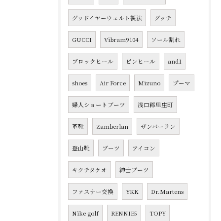
グッドイヤーウェルト製法
グッチ
GUCCI
Vibram9104
ソール割れ
ブロックヒール
ピンヒール
and1
shoes
Air Force
Mizuno
プーマ
婦人ショートブーツ
浅口郡里庄町
革靴
Zamberlan
ザンバーラン
登山靴
ブーツ
アイコン
キクチタケオ
紳士ブーツ
ファスナー交換
YKK
Dr.Martens
Nike golf
RENNIE5
TOPY