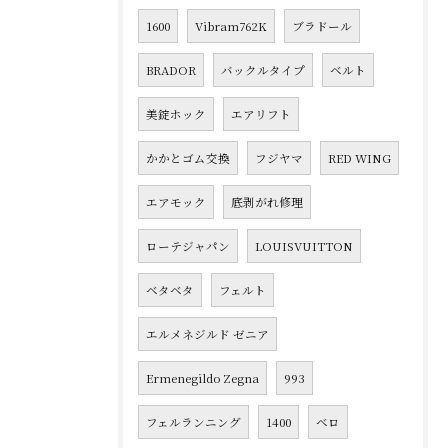
1600
Vibram762K
ブラドール
BRADOR
バックルタイプ
ベルト
美錠ホック
エアリフト
かかとゴム交換
フジヤマ
RED WING
エアモック
底剥がれ修理
ローテジャパン
LOUISVUITTON
ベタベタ
フェルト
エルメネジルド ゼニア
Ermenegildo Zegna
993
フェルランニング
1400
ベロ