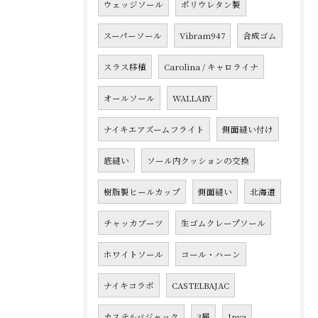
ウェッジソール
ポリウレタン製
スーパーソール
Vibram947
合成ゴム
スラス移植
Carolina / キャロライナ
オールソール
WALLABY
ナイキエアズームフライト
側面縫い付け
底縫い
ソール内クッションの交換
樹脂製ヒールカップ
側面縫い
北海道
チャッカブーツ
生ゴムクレープソール
ホワイトソール
コール・ハーン
ナイキコラボ
CASTELBAJAC
カステルバジャック
3層
Jpya