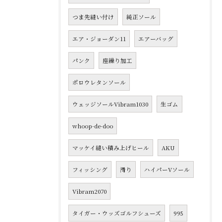
つま先縫い付け
純正ソール
エア・ジョーダン11
エアーバッグ
パンク
座繰り加工
ポロウレタンソール
ウェッジソールVibram1030
生ゴム
whoop-de-doo
マッケイ縫い積み上げヒール
AKU
フィッシング
滑り
ハイパーVソール
Vibram2070
タイガー・ウッズゴルフシューズ
995