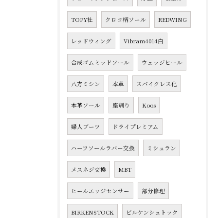
TOPY社
クロコ柄ソール
REDWING
レッドウィング
Vibram4014白
合成ゴムミッドソール
ウェッジヒール
八方ミシン
本革
スパイクレス化
本革ソール
座刳り
Koos
婦人ブーツ
ドライプレミアム
ハーフソールラバー交換
ミシュラン
メスネジ交換
MBT
ヒールエッジセンサー
部分修理
BIRKENSTOCK
ビルケンシュトック