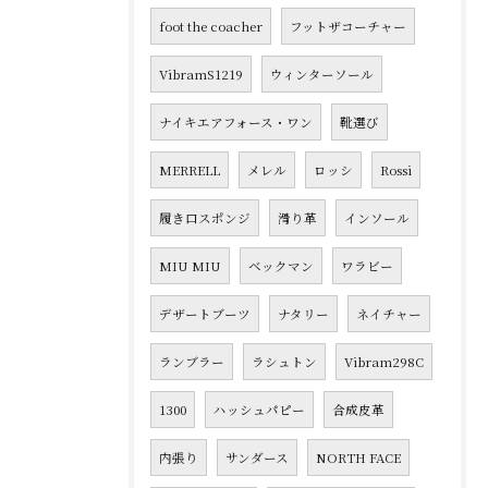
foot the coacher
フットザコーチャー
VibramS1219
ウィンターソール
ナイキエアフォース・ワン
靴選び
MERRELL
メレル
ロッシ
Rossi
履き口スポンジ
滑り革
インソール
MIU MIU
ベックマン
ワラビー
デザートブーツ
ナタリー
ネイチャー
ランブラー
ラシュトン
Vibram298C
1300
ハッシュパピー
合成皮革
内張り
サンダース
NORTH FACE