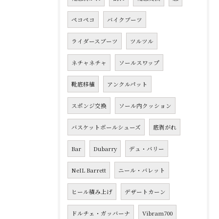
ペコペコ
バイクブーツ
ライダースブーツ
ツルツル
ネチャネチャ
ソールスワップ
靴底移植
アンクルパット
スポンジ交換
ソール内クッション
バスケットボールシューズ
底剥がれ
Bar
Dubarry
デュ・バリー
NeIL Barrett
ニール・バレット
ヒール積み上げ
デザートカーン
ドルチェ・ガッバーナ
Vibram700