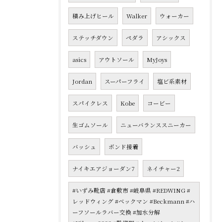
積み上げヒール
Walker
ウォーカー
ステッチダウン
ペダラ
アシックス
asics
アウトソール
MyJoys
Jordan
スーパーフライ
塩ビ系素材
スパイクレス
Kobe
コービー
生ゴムソール
ニューバランススニーカー
バッシュ
ボンド接着
ナイキエアジョーダン7
ネイチャー2
#いずみ靴店 #倉敷市 #岐阜県 #REDWING #
レッドウィング #ベックマン #Beckmann #ハ
ーフソールラバー交換 #加水分解