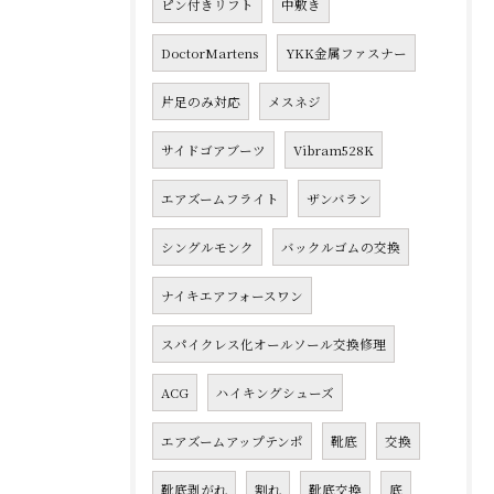
ピン付きリフト
中敷き
DoctorMartens
YKK金属ファスナー
片足のみ対応
メスネジ
サイドゴアブーツ
Vibram528K
エアズームフライト
ザンバラン
シングルモンク
バックルゴムの交換
ナイキエアフォースワン
スパイクレス化オールソール交換修理
ACG
ハイキングシューズ
エアズームアップテンポ
靴底
交換
靴底剥がれ
割れ
靴底交換
底