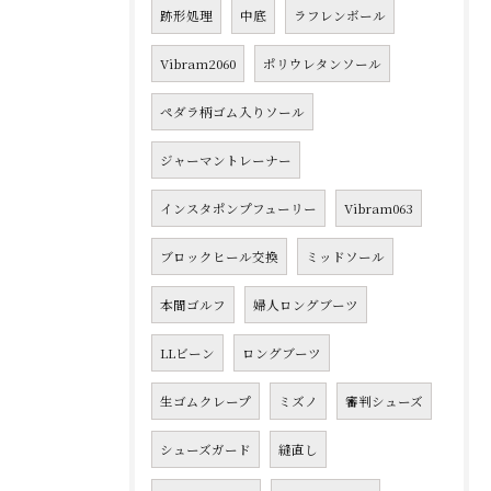
跡形処理
中底
ラフレンボール
Vibram2060
ポリウレタンソール
ペダラ柄ゴム入りソール
ジャーマントレーナー
インスタポンプフューリー
Vibram063
ブロックヒール交換
ミッドソール
本間ゴルフ
婦人ロングブーツ
LLビーン
ロングブーツ
生ゴムクレープ
ミズノ
審判シューズ
シューズガード
縫直し