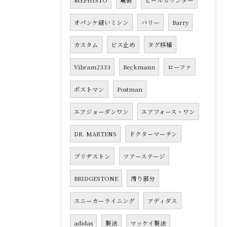
MEPHISTO
亀裂
ヒールカウンター
オパンケ縫いミシン
バリー
Barry
カスタム
ビス止め
タグ移植
Vibram2333
Beckmann
ローファ
ポストマン
Postman
エアジョーダンワン
エアフォース・ワン
DR. MARTENS
ドクターマーチン
ブリヂストン
ツアーステージ
BRIDGESTONE
滑り部分
スニーカーライニング
アディダス
adidas
製法
マッケイ製法