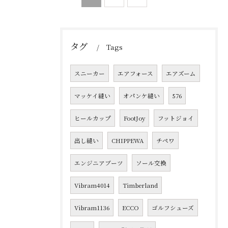
タグ
Tags
スニーカー
エアフォース
エアズーム
マッケイ縫い
オパンケ縫い
576
ヒールカップ
FootJoy
フットジョイ
出し縫い
CHIPPEWA
チペワ
エンジニアブーツ
ソール交換
Vibram4014
Timberland
Vibram1136
ECCO
ゴルフシューズ