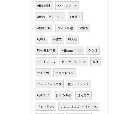
#靴の再生
#ハーフソール
#靴のリフレッシュ
#軽量化
#加水分解
ブーツ修理
倉敷市
靴職人
手作業
職人技
靴の寿命延長
Vibramソール
耐久性
ハードユース
ビンテージブーツ
流行
サイズ感
ポリウレタン
オールソール交換
靴メンテナンス
靴のケア
日々の歩み
足元美学
ジョーダン1
Vibram419Cスパイクレス