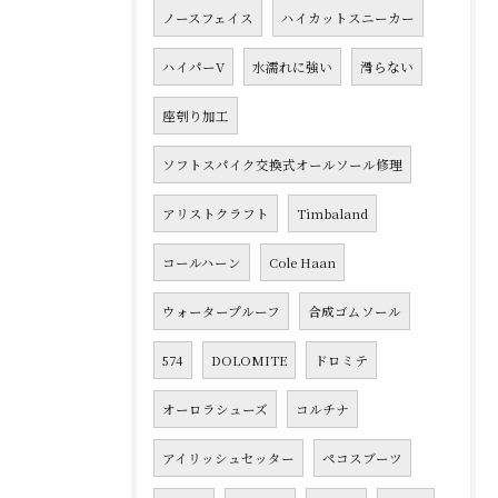
ノースフェイス
ハイカットスニーカー
ハイパーV
水濡れに強い
滑らない
座刳り加工
ソフトスパイク交換式オールソール修理
アリストクラフト
Timbaland
コールハーン
Cole Haan
ウォータープルーフ
合成ゴムソール
574
DOLOMITE
ドロミテ
オーロラシューズ
コルチナ
アイリッシュセッター
ペコスブーツ