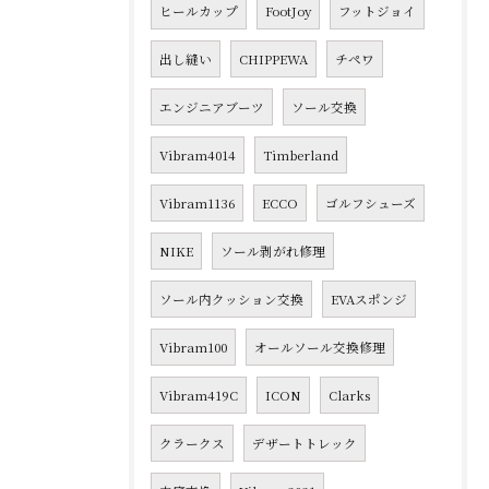
ヒールカップ
FootJoy
フットジョイ
出し縫い
CHIPPEWA
チペワ
エンジニアブーツ
ソール交換
Vibram4014
Timberland
Vibram1136
ECCO
ゴルフシューズ
NIKE
ソール剥がれ修理
ソール内クッション交換
EVAスポンジ
Vibram100
オールソール交換修理
Vibram419C
ICON
Clarks
クラークス
デザートトレック