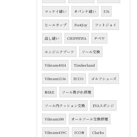
マッケイ縫い
オパンケ縫い
576
ヒールカップ
FootJoy
フットジョイ
出し縫い
CHIPPEWA
チペワ
エンジニアブーツ
ソール交換
Vibram4014
Timberland
Vibram1136
ECCO
ゴルフシューズ
NIKE
ソール剥がれ修理
ソール内クッション交換
EVAスポンジ
Vibram100
オールソール交換修理
Vibram419C
ICON
Clarks