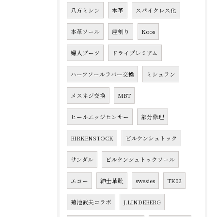
八方ミシン
本革
スパイクレス化
本革ソール
座刳り
Koos
婦人ブーツ
ドライプレミアム
ハーフソールラバー交換
ミシュラン
メスネジ交換
MBT
ヒールエッジセンサー
部分修理
BIRKENSTOCK
ビルケンシュトック
サンダル
ビルケンシュトックソール
エコー
紳士革靴
swssies
TK02
菊池武夫コラボ
J.LINDEBERG