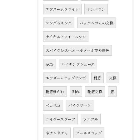
エアズームフライト
ザンバラン
シングルモンク
バックルゴムの交換
ナイキエアフォースワン
スパイクレス化オールソール交換修理
ACG
ハイキングシューズ
エアズームアップテンポ
靴底
交換
靴底剥がれ
割れ
靴底交換
底
ペコペコ
バイクブーツ
ライダースブーツ
ツルツル
ネチャネチャ
ソールスワップ