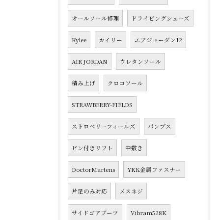
オールソール修理
ドライビングシューズ
Kylee
カイリー
エアジョーダン12
AIR JORDAN
ウレタンソール
積み上げ
クロコソール
STRAWBERRY-FIELDS
ストロベリーフィールズ
パンプス
ピン付きリフト
中敷き
DoctorMartens
YKK金属ファスナー
片足のみ対応
メスネジ
サイドゴアブーツ
Vibram528K