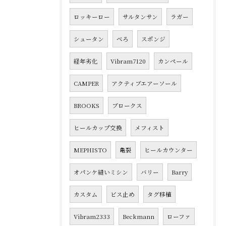
ロッキーロー
サルタンサン
ラガー
シュータン
べろ
スポンジ
経年劣化
Vibram7120
カンペール
CAMPER
アクティブエアーソール
BROOKS
ブロークス
ヒールカップ交換
メフィスト
MEPHISTO
亀裂
ヒールカウンター
オパンケ縫いミシン
バリー
Barry
カスタム
ビス止め
タグ移植
Vibram2333
Beckmann
ローファ