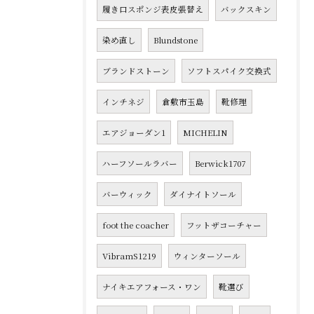
履き口スポンジ表皮張替え
バックスキン
染め直し
Blundstone
ブランドストーン
ソフトスパイク交換式
インチネジ
倉敷市玉島
靴修理
エアジョーダン1
MICHELIN
ハーフソールラバー
Berwick1707
バーウィック
ダイナイトソール
foot the coacher
フットザコーチャー
VibramS1219
ウィンターソール
ナイキエアフォース・ワン
靴選び