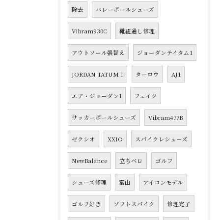
除去
バレーボールシューズ
Vibram930C
靴紐通し修理
アウトソール張替え
ジョーダンテイタム1
JORDAN TATUM 1
ターロウ
AJ1
エア・ジョーダン1
フェイク
サッカーボールシューズ
Vibram477B
ゼクシオ
XXIO
スパイクレシューズ
NewBalance
立ちベロ
ゴルフ
シューズ修理
富山
アイコンモデル
ゴルフ好き
ソフトスパイク
修理完了