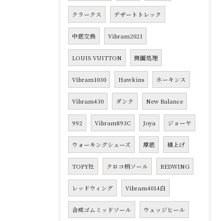
クラークス
デザートトレック
中底交換
Vibram2021
LOUIS VUITTON
側面処理
Vibram1030
Hawkins
ホーキンス
Vibram430
ダンク
New Balance
992
Vibram893C
Joya
ジョーヤ
ウォーキングシューズ
厚底
積上げ
TOPY社
クロコ柄ソール
REDWING
レッドウィング
Vibram4014白
合成ゴムミッドソール
ウェッジヒール