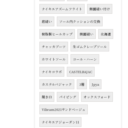
ナイキエアズームフライト
側面縫い付け
底縫い
ソール内クッションの交換
樹脂製ヒールカップ
側面縫い
北海道
チャッカブーツ
生ゴムクレープソール
ホワイトソール
コール・ハーン
ナイキコラボ
CASTELBAJAC
カステルバジャック
3層
Jpya
履き口
パイピング
オックスフォード
Vibram2021サンドベージュ
ナイキエアジョーダン11