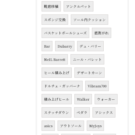
靴底移植
アンクルパット
スポンジ交換
ソール内クッション
バスケットボールシューズ
底剥がれ
Bar
Dubarry
デュ・バリー
NeIL Barrett
ニール・バレット
ヒール積み上げ
デザートカーン
ドルチェ・ガッバーナ
Vibram700
積み上げヒール
Walker
ウォーカー
ステッチダウン
ペダラ
アシックス
asics
アウトソール
MyJoys