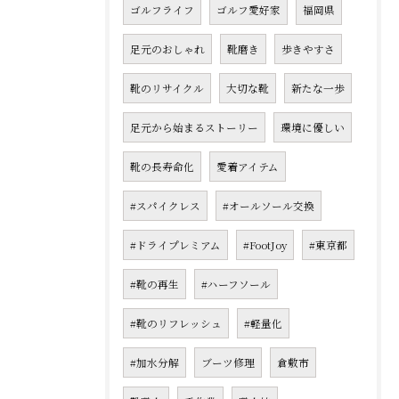
ゴルフライフ
ゴルフ愛好家
福岡県
足元のおしゃれ
靴磨き
歩きやすさ
靴のリサイクル
大切な靴
新たな一歩
足元から始まるストーリー
環境に優しい
靴の長寿命化
愛着アイテム
#スパイクレス
#オールソール交換
#ドライプレミアム
#FootJoy
#東京都
#靴の再生
#ハーフソール
#靴のリフレッシュ
#軽量化
#加水分解
ブーツ修理
倉敷市