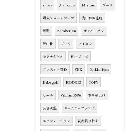
shoes
Air Force
Mizuno
プーマ
婦人ショートブーツ
浅口郡里庄町
革靴
Zamberlan
ザンバーラン
登山靴
ブーツ
アイコン
キクチタケオ
紳士ブーツ
ファスナー交換
YKK
Dr.Martens
Nike golf
RENNIE5
TOPY
ヒール
Vibram5586
本革積上げ
長さ調整
ズームアップテンポ
エアフォースワン
表皮張り替え