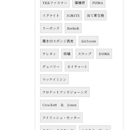
YKKファスナー
傷補修
PUMA
イグナイト
IGNITE
当て革交換
リーボック
Reebok
履き口スポンジ表皮
AirZoom
ウレタン
移植
スワップ
DUNK
デュバリー
ネイチャー3
マッケイミシン
クロケットアンドジョーンズ
Crockett ＆ Jones
アイリッシュ・セッター