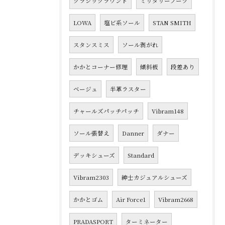
クラシックラウンド
ミリタリーブーツ
LOWA
塩ビ系ソール
STAN SMITH
スタンスミス
ソール剥がれ
かかとコーナー修理
傾斜板
段差あり
ベージュ
半革ラスター
チャールズパッチパッチ
Vibram148
ソール張替え
Danner
ダナー
デッキシューズ
Standard
Vibram2303
紳士カジュアルシューズ
かかとゴム
Air Force1
Vibram2668
PRADASPORT
ターミネーター