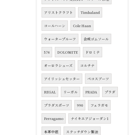
アリストクラフト
Timbaland
コールハーン
Cole Haan
ウォータープルーフ
合成ゴムソール
574
DOLOMITE
ドロミテ
オーロラシューズ
コルチナ
アイリッシュセッター
ペコスブーツ
REGAL
リーガル
PRADA
プラダ
プラダスポーツ
990
フェラガモ
Ferragamo
ナイキエアジョーダン1
本革中底
ステッチダウン製法