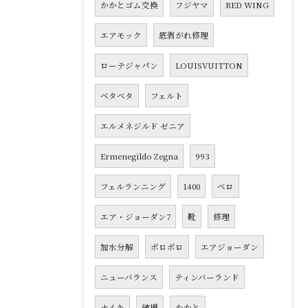
かかとゴム交換
フジヤマ
RED WING
エアモック
底剥がれ修理
ローテジャパン
LOUISVUITTON
ベタベタ
フェルト
エルメネジルド ゼニア
Ermenegildo Zegna
993
フェルランニング
1400
ベロ
エア・ジョーダン7
靴
修理
加水分解
ボロボロ
エアジョーダン
ニューバランス
ティンバーランド
ナイキ
破損
かかと