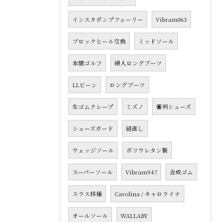
インスタポンプフューリー
Vibram063
ブロックヒール交換
ミッドソール
本間ゴルフ
婦人ロングブーツ
LLビーン
ロングブーツ
生ゴムクレープ
ミズノ
審判シューズ
シューズガード
縫直し
ウェッジソール
ポリウレタン製
スーパーソール
Vibram947
合成ゴム
スラス移植
Carolina / キャロライナ
オールソール
WALLABY