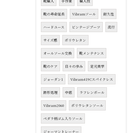
靴職人
手作業
職人技
靴の寿命延長
Vibramソール
耐久性
ハードユース
ビンテージブーツ
流行
サイズ感
ポリウレタン
オールソール交換
靴メンテナンス
靴のケア
日々の歩み
足元美学
ジョーダン1
Vibram419Cスパイクレス
跡形処理
中底
ラフレンボール
Vibram2060
ポリウレタンソール
ペダラ柄ゴム入りソール
ジャーマントレーナー