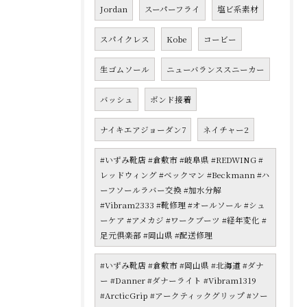
Jordan
スーパーフライ
塩ビ系素材
スパイクレス
Kobe
コービー
生ゴムソール
ニューバランススニーカー
バッシュ
ボンド接着
ナイキエアジョーダン7
ネイチャー2
#いずみ靴店 #倉敷市 #岐阜県 #REDWING #
レッドウィング #ベックマン #Beckmann #ハ
ーフソールラバー交換 #加水分解
#Vibram2333 #靴修理 #オールソール #シュ
ーケア #アメカジ #ワークブーツ #経年変化 #
足元倶楽部 #岡山県 #配送修理
#いずみ靴店 #倉敷市 #岡山県 #北海道 #ダナ
ー #Danner #ダナーライト #Vibram1319
#ArcticGrip #アークティックグリップ #ソー