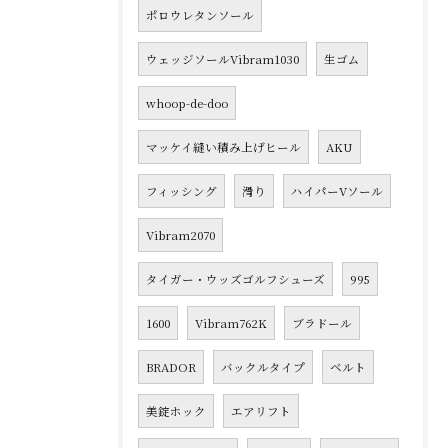
ポロウレタンソール
ウェッジソールVibram1030
生ゴム
whoop-de-doo
マッケイ縫い積み上げヒール
AKU
フィッシング
滑り
ハイパーVソール
Vibram2070
タイガー・ウッズゴルフシューズ
995
1600
Vibram762K
ブラドール
BRADOR
バックルタイプ
ベルト
美錠ホック
エアリフト