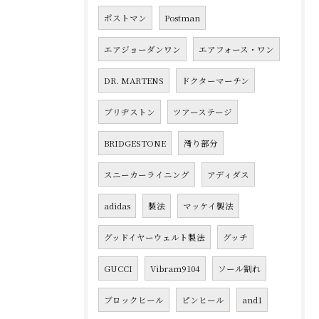
ポストマン
Postman
エアジョーダンワン
エアフォース・ワン
DR. MARTENS
ドクターマーチン
ブリヂストン
ツアーステージ
BRIDGESTONE
滑り部分
スニーカーライニング
アディダス
adidas
製法
マッケイ製法
グッドイヤーウェルト製法
グッチ
GUCCI
Vibram9104
ソール割れ
ブロックヒール
ピンヒール
and1