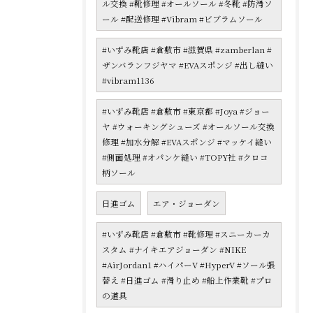
ル交換 #靴修理 #オールソール #冬靴 #防滑ソ
ール #配送修理 #Vibram #ビブラムソール
#いずみ靴店 #倉敷市 #滋賀県 #zamberlan #
ザンバランフジヤマ #EVAスポンジ #出し縫い
#vibram1136
#いずみ靴店 #倉敷市 #東京都 #Joya #ジョー
ヤ #ウォーキングシューズ #オールソール交換
修理 #加水分解 #EVAスポンジ #マッケイ縫い
#側面処理 #オパンケ縫い #TOPY社 #クロコ
柄ソール
日進ゴム
エア・ジョーダン
#いずみ靴店 #倉敷市 #靴修理 #スニーカーカ
スタム #ナイキエアジョーダン #NIKE
#AirJordan1 #ハイパーV #HyperV #ソール張
替え #日進ゴム #滑り止め #船上作業靴 #プロ
の道具