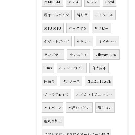
MERRELL
メレル
ロッシ
Rossi
履き口スポンジ
滑り革
インソール
MIU MIU
ベックマン
ワラビー
デザートブーツ
ナタリー
ネイチャー
ランブラー
ラシュトン
Vibram298C
1300
ハッシュパピー
合成皮革
内張り
サンダース
NORTH FACE
ノースフェイス
ハイカットスニーカー
ハイパーV
水濡れに強い
滑らない
座刳り加工
ソフトスパイク交換式オールソール修理