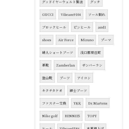
グッドイヤーウェルト製法
グッチ
GUCCI
Vibram9104
ソール割れ
ブロックヒール
ピンヒール
and1
shoes
Air Force
Mizuno
プーマ
婦人ショートブーツ
浅口郡里庄町
革靴
Zamberlan
ザンバーラン
登山靴
ブーツ
アイコン
キクチタケオ
紳士ブーツ
ファスナー交換
YKK
Dr.Martens
Nike golf
RENNIE5
TOPY
ヒール
Vibram5586
本革積上げ