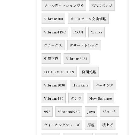
ソール内クッション交換
EVAスポンジ
Vibram100
オールソール交換修理
Vibram419C
ICON
Clarks
クラークス
デザートトレック
中底交換
Vibram2021
LOUIS VUITTON
側面処理
Vibram1030
Hawkins
ホーキンス
Vibram430
ダンク
New Balance
992
Vibram893C
Joya
ジョーヤ
ウォーキングシューズ
厚底
積上げ