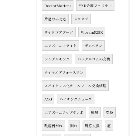
DoctorMartens
YKK金属ファスナー
片足のみ対応
メスネジ
サイドゴアブーツ
Vibram528K
エアズームフライト
ザンバラン
シングルモンク
バックルゴムの交換
ナイキエアフォースワン
スパイクレス化オールソール交換修理
ACG
ハイキングシューズ
エアズームアップテンポ
靴底
交換
靴底剥がれ
割れ
靴底交換
底