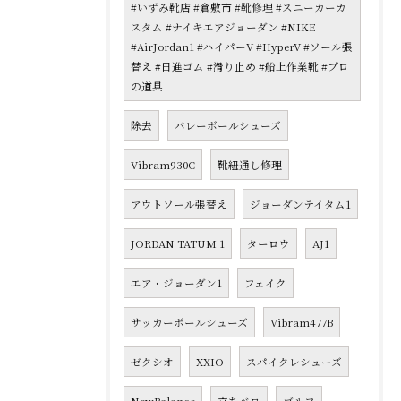
#いずみ靴店 #倉敷市 #靴修理 #スニーカーカ
スタム #ナイキエアジョーダン #NIKE
#AirJordan1 #ハイパーV #HyperV #ソール張
替え #日進ゴム #滑り止め #船上作業靴 #プロ
の道具
除去
バレーボールシューズ
Vibram930C
靴紐通し修理
アウトソール張替え
ジョーダンテイタム1
JORDAN TATUM 1
ターロウ
AJ1
エア・ジョーダン1
フェイク
サッカーボールシューズ
Vibram477B
ゼクシオ
XXIO
スパイクレシューズ