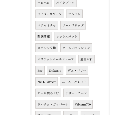
ペコペコ
バイクブーツ
ライダースブーツ
ツルツル
ネチャネチャ
ソールスワップ
靴底移植
アンクルパット
スポンジ交換
ソール内クッション
バスケットボールシューズ
底剥がれ
Bar
Dubarry
デュ・バリー
NeIL Barrett
ニール・バレット
ヒール積み上げ
デザートカーン
ドルチェ・ガッバーナ
Vibram700