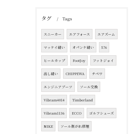
タグ
Tags
スニーカー
エアフォース
エアズーム
マッケイ縫い
オパンケ縫い
576
ヒールカップ
FootJoy
フットジョイ
出し縫い
CHIPPEWA
チペワ
エンジニアブーツ
ソール交換
Vibram4014
Timberland
Vibram1136
ECCO
ゴルフシューズ
NIKE
ソール剥がれ修理