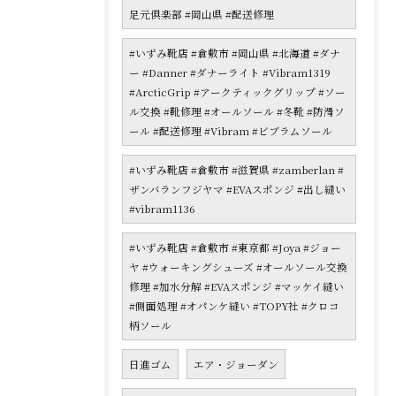
足元倶楽部 #岡山県 #配送修理
#いずみ靴店 #倉敷市 #岡山県 #北海道 #ダナ
ー #Danner #ダナーライト #Vibram1319
#ArcticGrip #アークティックグリップ #ソー
ル交換 #靴修理 #オールソール #冬靴 #防滑ソ
ール #配送修理 #Vibram #ビブラムソール
#いずみ靴店 #倉敷市 #滋賀県 #zamberlan #
ザンバランフジヤマ #EVAスポンジ #出し縫い
#vibram1136
#いずみ靴店 #倉敷市 #東京都 #Joya #ジョー
ヤ #ウォーキングシューズ #オールソール交換
修理 #加水分解 #EVAスポンジ #マッケイ縫い
#側面処理 #オパンケ縫い #TOPY社 #クロコ
柄ソール
日進ゴム
エア・ジョーダン