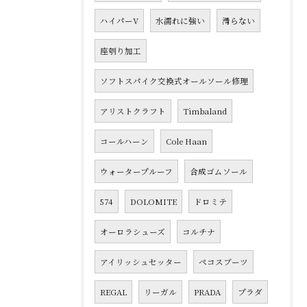
ハイパーV
水濡れに強い
滑らない
座刳り加工
ソフトスパイク交換式オールソール修理
アリストクラフト
Timbaland
コールハーン
Cole Haan
ウォータープルーフ
合成ゴムソール
574
DOLOMITE
ドロミテ
オーロラシューズ
コルチナ
アイリッシュセッター
ペコスブーツ
REGAL
リーガル
PRADA
プラダ