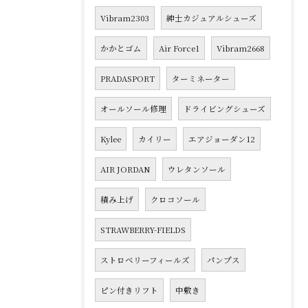
Vibram2303
紳士カジュアルシューズ
かかとゴム
Air Force1
Vibram2668
PRADASPORT
ターミネーター
オールソール修理
ドライビングシューズ
Kylee
カイリー
エアジョーダン12
AIR JORDAN
ウレタンソール
積み上げ
クロコソール
STRAWBERRY-FIELDS
ストロベリーフィールズ
パンプス
ピン付きリフト
中敷き