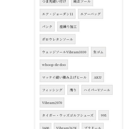
つま先縫い付け
純正ソール
エア・ジョーダン11
エアーバッグ
パンク
座繰り加工
ポロウレタンソール
ウェッジソールVibram1030
生ゴム
whoop-de-doo
マッケイ縫い積み上げヒール
AKU
フィッシング
滑り
ハイパーVソール
Vibram2070
タイガー・ウッズゴルフシューズ
995
1600
Vibram762K
ブラドール