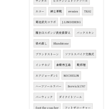
サンダル
ビルケンシュトックソール
エコー
紳士革靴
swssies
TK02
菊池武夫コラボ
J.LINDEBERG
履き口スポンジ表皮張替え
バックスキン
染め直し
Blundstone
ブランドストーン
ソフトスパイク交換式
インチネジ
倉敷市玉島
靴修理
エアジョーダン1
MICHELIN
ハーフソールラバー
Berwick1707
バーウィック
ダイナイトソール
foot the coacher
フットザコーチャー