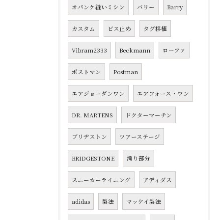
オパンケ縫いミシン
バリー
Barry
カスタム
ビス止め
タグ移植
Vibram2333
Beckmann
ローファ
ポストマン
Postman
エアジョーダンワン
エアフォース・ワン
DR. MARTENS
ドクターマーチン
ブリヂストン
ツアーステージ
BRIDGESTONE
滑り部分
スニーカーライニング
アディダス
adidas
製法
マッケイ製法