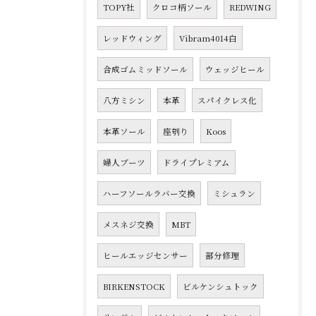
TOPY社
クロコ柄ソール
REDWING
レッドウィング
Vibram4014白
合成ゴムミッドソール
ウェッジヒール
八方ミシン
本革
スパイクレス化
本革ソール
座刳り
Koos
婦人ブーツ
ドライプレミアム
ハーフソールラバー交換
ミシュラン
メスネジ交換
MBT
ヒールエッジセンサー
部分修理
BIRKENSTOCK
ビルケンシュトック