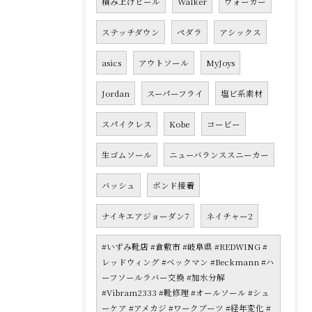
積み上げヒール
Walker
ウォーカー
ステッチダウン
ペダラ
アシックス
asics
アウトソール
MyJoys
Jordan
スーパーフライ
塩ビ系素材
スパイクレス
Kobe
コービー
生ゴムソール
ニューバランススニーカー
バッシュ
ボンド接着
ナイキエアジョーダン7
ネイチャー2
#いずみ靴店 #倉敷市 #岐阜県 #REDWING #
レッドウィング #ベックマン #Beckmann #ハ
ーフソールラバー交換 #加水分解
#Vibram2333 #靴修理 #オールソール #シュ
ーケア #アメカジ #ワークブーツ #経年変化 #