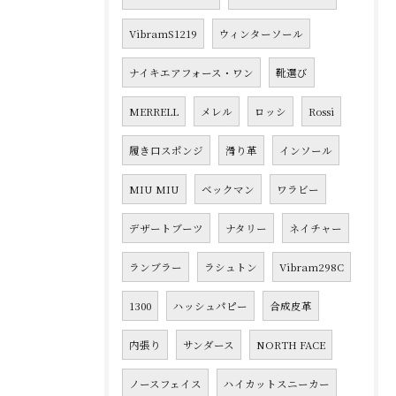
VibramS1219
ウィンターソール
ナイキエアフォース・ワン
靴選び
MERRELL
メレル
ロッシ
Rossi
履き口スポンジ
滑り革
インソール
MIU MIU
ベックマン
ワラビー
デザートブーツ
ナタリー
ネイチャー
ランブラー
ラシュトン
Vibram298C
1300
ハッシュパピー
合成皮革
内張り
サンダース
NORTH FACE
ノースフェイス
ハイカットスニーカー