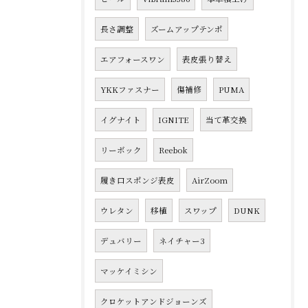
長さ調整
ズームアップテンポ
エアフォースワン
表皮張り替え
YKKファスナー
傷補修
PUMA
イグナイト
IGNITE
当て革交換
リーボック
Reebok
履き口スポンジ表皮
AirZoom
ウレタン
移植
スワップ
DUNK
デュバリー
ネイチャー3
マッケイミシン
クロケットアンドジョーンズ