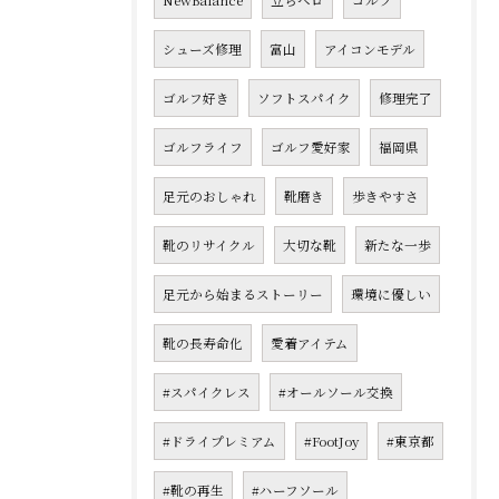
NewBalance
立ちベロ
ゴルフ
シューズ修理
富山
アイコンモデル
ゴルフ好き
ソフトスパイク
修理完了
ゴルフライフ
ゴルフ愛好家
福岡県
足元のおしゃれ
靴磨き
歩きやすさ
靴のリサイクル
大切な靴
新たな一歩
足元から始まるストーリー
環境に優しい
靴の長寿命化
愛着アイテム
#スパイクレス
#オールソール交換
#ドライプレミアム
#FootJoy
#東京都
#靴の再生
#ハーフソール