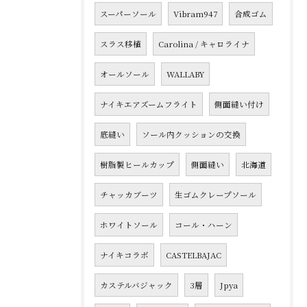
スーパーソール
Vibram947
合成ゴム
スラス移植
Carolina / キャロライナ
オールソール
WALLABY
ナイキエアズームフライト
側面縫い付け
底縫い
ソール内クッションの交換
樹脂製ヒールカップ
側面縫い
北海道
チャッカブーツ
生ゴムクレープソール
ホワイトソール
コール・ハーン
ナイキコラボ
CASTELBAJAC
カステルバジャック
3層
Jpya