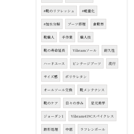
#靴のリフレッシュ
#軽量化
#加水分解
ブーツ修理
倉敷市
靴職人
手作業
職人技
靴の寿命延長
Vibramソール
耐久性
ハードユース
ビンテージブーツ
流行
サイズ感
ポリウレタン
オールソール交換
靴メンテナンス
靴のケア
日々の歩み
足元美学
ジョーダン1
Vibram419Cスパイクレス
跡形処理
中底
ラフレンボール