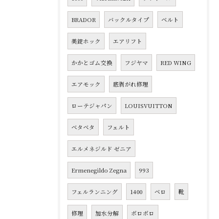
BRADOR
バックルタイプ
ベルト
美錠ホック
エアリフト
かかとゴム交換
フジヤマ
RED WING
エアモック
底剥がれ修理
ローテジャパン
LOUISVUITTON
ベタベタ
フェルト
エルメネジルド ゼニア
Ermenegildo Zegna
993
フェルランニング
1400
ベロ
靴
修理
加水分解
ボロボロ