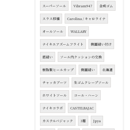
スーパーソール
Vibram947
合成ゴム
スラス移植
Carolina / キャロライナ
オールソール
WALLABY
ナイキエアズームフライト
側面縫い付け
底縫い
ソール内クッションの交換
樹脂製ヒールカップ
側面縫い
北海道
チャッカブーツ
生ゴムクレープソール
ホワイトソール
コール・ハーン
ナイキコラボ
CASTELBAJAC
カステルバジャック
3層
Jpya