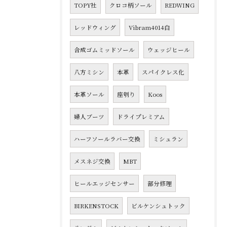
TOPY社
クロコ柄ソール
REDWING
レッドウィング
Vibram4014白
合成ゴムミッドソール
ウェッジヒール
八方ミシン
本革
スパイクレス化
本革ソール
座刳り
Koos
婦人ブーツ
ドライプレミアム
ハーフソールラバー交換
ミシュラン
メスネジ交換
MBT
ヒールエッジセンサー
部分修理
BIRKENSTOCK
ビルケンシュトック