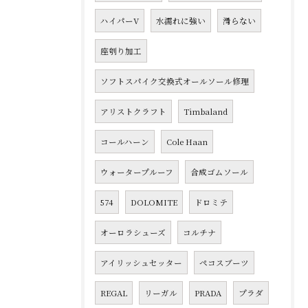
ハイパーV
水濡れに強い
滑らない
座刳り加工
ソフトスパイク交換式オールソール修理
アリストクラフト
Timbaland
コールハーン
Cole Haan
ウォータープルーフ
合成ゴムソール
574
DOLOMITE
ドロミテ
オーロラシューズ
コルチナ
アイリッシュセッター
ペコスブーツ
REGAL
リーガル
PRADA
プラダ