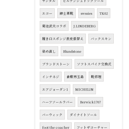
サンダル
ビルケンシュトックソール
エコー
紳士革靴
swssies
TK02
菊池武夫コラボ
J.LINDEBERG
履き口スポンジ表皮張替え
バックスキン
染め直し
Blundstone
ブランドストーン
ソフトスパイク交換式
インチネジ
倉敷市玉島
靴修理
エアジョーダン1
MICHELIN
ハーフソールラバー
Berwick1707
バーウィック
ダイナイトソール
foot the coacher
フットザコーチャー