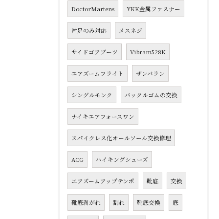
DoctorMartens
YKK金属ファスナー
片足のみ対応
メスネジ
サイドゴアブーツ
Vibram528K
エアズームフライト
ザンバラン
シングルモンク
バックルゴムの交換
ナイキエアフォースワン
スパイクレス化オールソール交換修理
ACG
ハイキングシューズ
エアズームアップテンポ
靴底
交換
靴底剥がれ
割れ
靴底交換
底