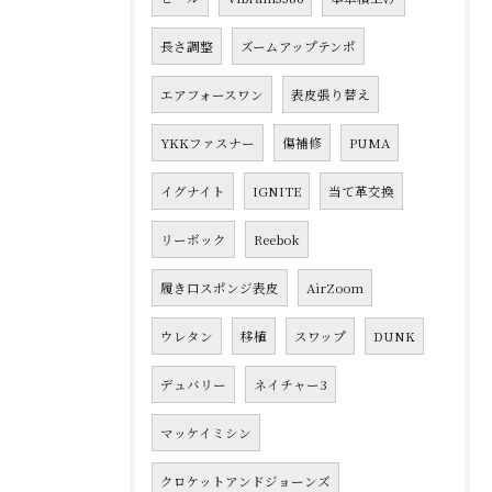
長さ調整
ズームアップテンポ
エアフォースワン
表皮張り替え
YKKファスナー
傷補修
PUMA
イグナイト
IGNITE
当て革交換
リーボック
Reebok
履き口スポンジ表皮
AirZoom
ウレタン
移植
スワップ
DUNK
デュバリー
ネイチャー3
マッケイミシン
クロケットアンドジョーンズ