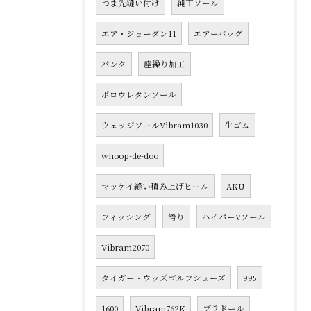
つま先縫い付け
純正ソール
エア・ジョーダン11
エアーバッグ
パンク
座繰り加工
ポロウレタンソール
ウェッジソールVibram1030
生ゴム
whoop-de-doo
マッケイ縫い積み上げヒール
AKU
フィッシング
滑り
ハイパーVソール
Vibram2070
タイガー・ウッズゴルフシューズ
995
1600
Vibram762K
ブラドール