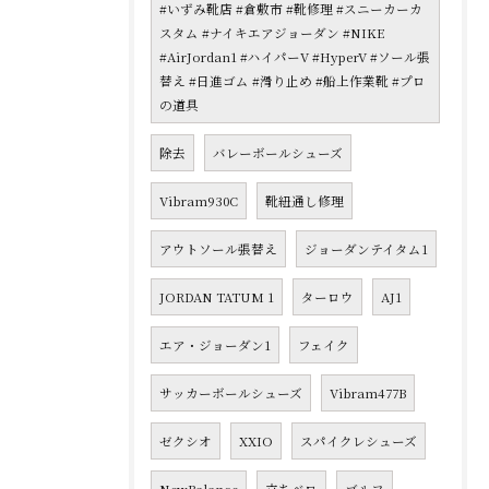
#いずみ靴店 #倉敷市 #靴修理 #スニーカーカ
スタム #ナイキエアジョーダン #NIKE
#AirJordan1 #ハイパーV #HyperV #ソール張
替え #日進ゴム #滑り止め #船上作業靴 #プロ
の道具
除去
バレーボールシューズ
Vibram930C
靴紐通し修理
アウトソール張替え
ジョーダンテイタム1
JORDAN TATUM 1
ターロウ
AJ1
エア・ジョーダン1
フェイク
サッカーボールシューズ
Vibram477B
ゼクシオ
XXIO
スパイクレシューズ