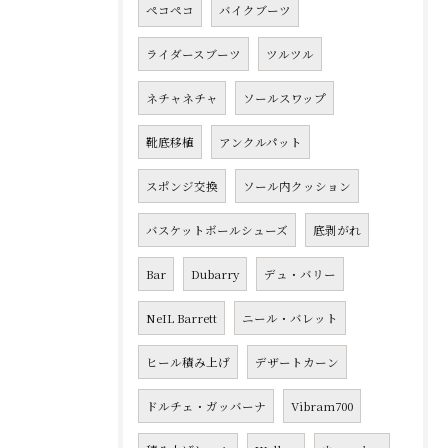
ペコペコ
バイクブーツ
ライダースブーツ
ツルツル
ネチャネチャ
ソールスワップ
靴底移植
アンクルパット
スポンジ交換
ソール内クッション
バスケットボールシューズ
底剥がれ
Bar
Dubarry
デュ・バリー
NeIL Barrett
ニール・バレット
ヒール積み上げ
デザートカーン
ドルチェ・ガッバーナ
Vibram700