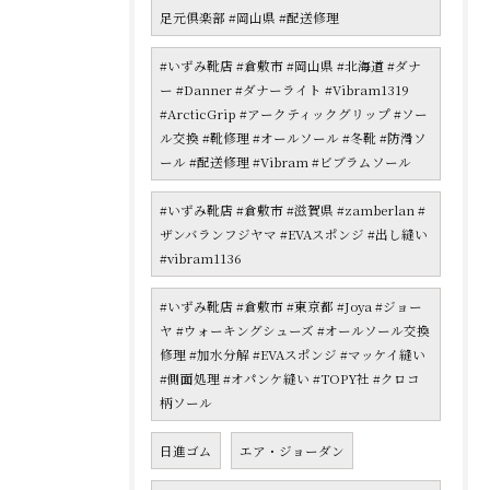
足元倶楽部 #岡山県 #配送修理
#いずみ靴店 #倉敷市 #岡山県 #北海道 #ダナ
ー #Danner #ダナーライト #Vibram1319
#ArcticGrip #アークティックグリップ #ソー
ル交換 #靴修理 #オールソール #冬靴 #防滑ソ
ール #配送修理 #Vibram #ビブラムソール
#いずみ靴店 #倉敷市 #滋賀県 #zamberlan #
ザンバランフジヤマ #EVAスポンジ #出し縫い
#vibram1136
#いずみ靴店 #倉敷市 #東京都 #Joya #ジョー
ヤ #ウォーキングシューズ #オールソール交換
修理 #加水分解 #EVAスポンジ #マッケイ縫い
#側面処理 #オパンケ縫い #TOPY社 #クロコ
柄ソール
日進ゴム
エア・ジョーダン