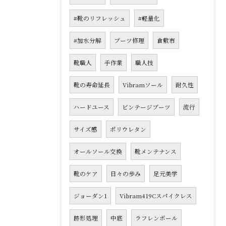
#靴のリフレッシュ
#軽量化
#加水分解
ブーツ修理
倉敷市
靴職人
手作業
職人技
靴の寿命延長
Vibramソール
耐久性
ハードユース
ビンテージブーツ
流行
サイズ感
ポリウレタン
オールソール交換
靴メンテナンス
靴のケア
日々の歩み
足元美学
ジョーダン1
Vibram419Cスパイクレス
跡形処理
中底
ラフレンボール