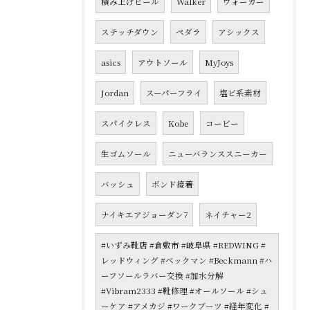
積み上げヒール
Walker
ウォーカー
ステッチダウン
ペダラ
アシックス
asics
アウトソール
MyJoys
Jordan
スーパーフライ
塩ビ系素材
スパイクレス
Kobe
コービー
生ゴムソール
ニューバランススニーカー
バッシュ
ボンド接着
ナイキエアジョーダン7
ネイチャー2
#いずみ靴店 #倉敷市 #岐阜県 #REDWING #
レッドウィング #ベックマン #Beckmann #ハ
ーフソールラバー交換 #加水分解
#Vibram2333 #靴修理 #オールソール #シュ
ーケア #アメカジ #ワークブーツ #経年変化 #