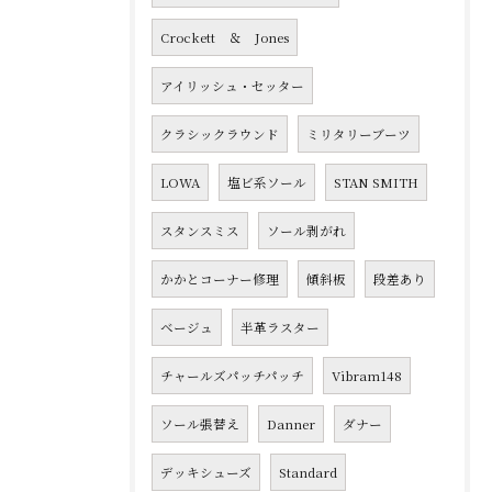
Crockett ＆ Jones
アイリッシュ・セッター
クラシックラウンド
ミリタリーブーツ
LOWA
塩ビ系ソール
STAN SMITH
スタンスミス
ソール剥がれ
かかとコーナー修理
傾斜板
段差あり
ベージュ
半革ラスター
チャールズパッチパッチ
Vibram148
ソール張替え
Danner
ダナー
デッキシューズ
Standard