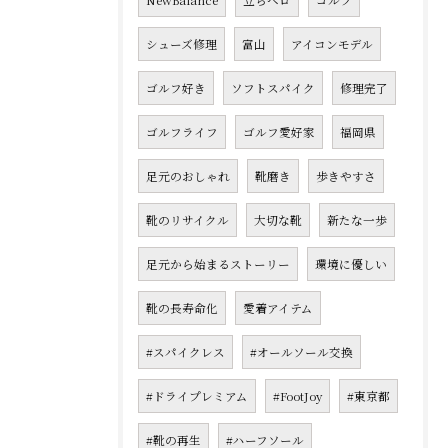
NewBalance
立ちベロ
ゴルフ
シューズ修理
富山
アイコンモデル
ゴルフ好き
ソフトスパイク
修理完了
ゴルフライフ
ゴルフ愛好家
福岡県
足元のおしゃれ
靴磨き
歩きやすさ
靴のリサイクル
大切な靴
新たな一歩
足元から始まるストーリー
環境に優しい
靴の長寿命化
愛着アイテム
#スパイクレス
#オールソール交換
#ドライプレミアム
#FootJoy
#東京都
#靴の再生
#ハーフソール