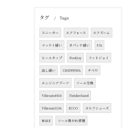
タグ
Tags
スニーカー
エアフォース
エアズーム
マッケイ縫い
オパンケ縫い
576
ヒールカップ
FootJoy
フットジョイ
出し縫い
CHIPPEWA
チペワ
エンジニアブーツ
ソール交換
Vibram4014
Timberland
Vibram1136
ECCO
ゴルフシューズ
NIKE
ソール剥がれ修理