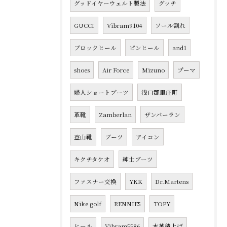
グッドイヤーウェルト製法
グッチ
GUCCI
Vibram9104
ソール割れ
ブロックヒール
ピンヒール
and1
shoes
Air Force
Mizuno
プーマ
婦人ショートブーツ
浅口郡里庄町
革靴
Zamberlan
ザンバーラン
登山靴
ブーツ
アイコン
キクチタケオ
紳士ブーツ
ファスナー交換
YKK
Dr.Martens
Nike golf
RENNIE5
TOPY
ヒール
Vibram5586
本革積上げ