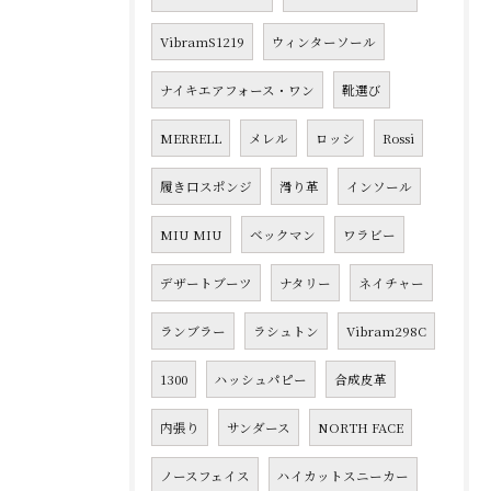
VibramS1219
ウィンターソール
ナイキエアフォース・ワン
靴選び
MERRELL
メレル
ロッシ
Rossi
履き口スポンジ
滑り革
インソール
MIU MIU
ベックマン
ワラビー
デザートブーツ
ナタリー
ネイチャー
ランブラー
ラシュトン
Vibram298C
1300
ハッシュパピー
合成皮革
内張り
サンダース
NORTH FACE
ノースフェイス
ハイカットスニーカー