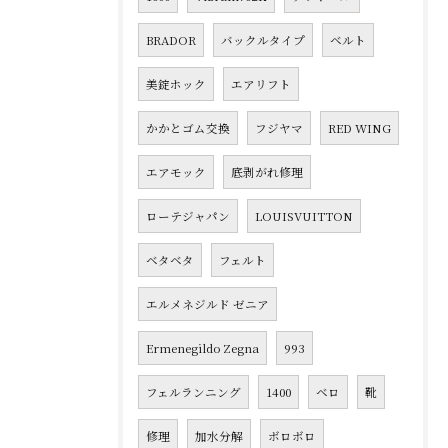
BRADOR
バックルタイプ
ベルト
美錠ホック
エアリフト
かかとゴム交換
フジヤマ
RED WING
エアモック
底剥がれ修理
ローテジャパン
LOUISVUITTON
ベタベタ
フェルト
エルメネジルド ゼニア
Ermenegildo Zegna
993
フェルランニング
1400
ベロ
靴
修理
加水分解
ボロボロ