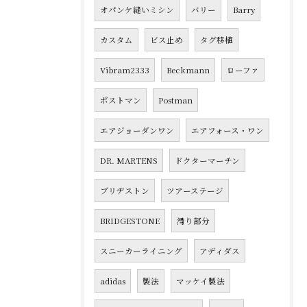
オパンケ縫いミシン
バリー
Barry
カスタム
ビス止め
タグ移植
Vibram2333
Beckmann
ローファ
ポストマン
Postman
エアジョーダンワン
エアフォース・ワン
DR. MARTENS
ドクターマーチン
ブリヂストン
ツアーステージ
BRIDGESTONE
滑り部分
スニーカーライニング
アディダス
adidas
製法
マッケイ製法