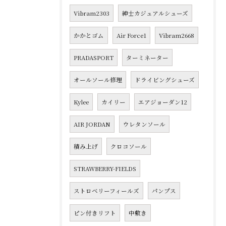
Vibram2303
紳士カジュアルシューズ
かかとゴム
Air Force1
Vibram2668
PRADASPORT
ターミネーター
オールソール修理
ドライビングシューズ
Kylee
カイリー
エアジョーダン12
AIR JORDAN
ウレタンソール
積み上げ
クロコソール
STRAWBERRY-FIELDS
ストロベリーフィールズ
パンプス
ピン付きリフト
中敷き