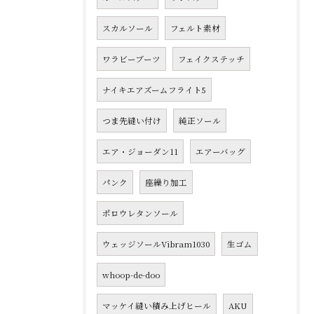
スカルソール
フェルト素材
ワラビーブーツ
フェイクステッチ
ナイキエアズームフライト5
つま先縫い付け
純正ソール
エア・ジョーダン11
エアーバッグ
パンク
座繰り加工
ポロウレタンソール
ウェッジソールVibram1030
生ゴム
whoop-de-doo
マッケイ縫い積み上げヒール
AKU