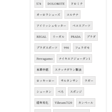
574
DOLOMITE
ドロミテ
オーロラシューズ
コルチナ
アイリッシュセッター
ペコスブーツ
REGAL
リーガル
PRADA
プラダ
プラダスポーツ
990
フェラガモ
Ferragamo
ナイキエアジョーダン1
本革中底
ステッチダウン製法
ロッキーロー
サルタンサン
ラガー
シュータン
べろ
スポンジ
経年劣化
Vibram7120
カンペール