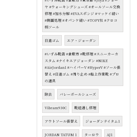
#いずみ靴店 #倉敷市 #東京都 #Joya #ジョー
ヤ #ウォーキングシューズ #オールソール交換
修理 #加水分解 #EVAスポンジ #マッケイ縫い
#側面処理 #オパンケ縫い #TOPY社 #クロコ
柄ソール
日進ゴム
エア・ジョーダン
#いずみ靴店 #倉敷市 #靴修理 #スニーカーカ
スタム #ナイキエアジョーダン #NIKE
#AirJordan1 #ハイパーV #HyperV #ソール張
替え #日進ゴム #滑り止め #船上作業靴 #プロ
の道具
除去
バレーボールシューズ
Vibram930C
靴紐通し修理
アウトソール張替え
ジョーダンテイタム1
JORDAN TATUM 1
ターロウ
AJ1