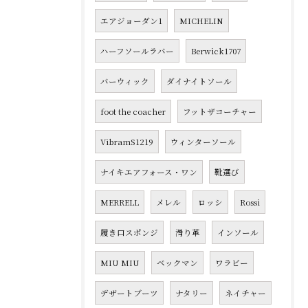
エアジョーダン1
MICHELIN
ハーフソールラバー
Berwick1707
バーウィック
ダイナイトソール
foot the coacher
フットザコーチャー
VibramS1219
ウィンターソール
ナイキエアフォース・ワン
靴選び
MERRELL
メレル
ロッシ
Rossi
履き口スポンジ
滑り革
インソール
MIU MIU
ベックマン
ワラビー
デザートブーツ
ナタリー
ネイチャー