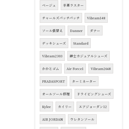
ベージュ
半革ラスター
チャールズパッチパッチ
Vibram148
ソール張替え
Danner
ダナー
デッキシューズ
Standard
Vibram2303
紳士カジュアルシューズ
かかとゴム
Air Force1
Vibram2668
PRADASPORT
ターミネーター
オールソール修理
ドライビングシューズ
Kylee
カイリー
エアジョーダン12
AIR JORDAN
ウレタンソール