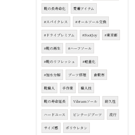
靴の長寿命化
愛着アイテム
#スパイクレス
#オールソール交換
#ドライプレミアム
#FootJoy
#東京都
#靴の再生
#ハーフソール
#靴のリフレッシュ
#軽量化
#加水分解
ブーツ修理
倉敷市
靴職人
手作業
職人技
靴の寿命延長
Vibramソール
耐久性
ハードユース
ビンテージブーツ
流行
サイズ感
ポリウレタン