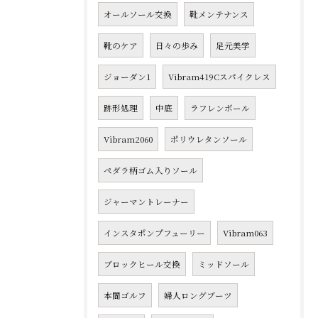
オールソール交換
靴メンテナンス
靴のケア
日々の歩み
足元美学
ジョーダン1
Vibram419Cスパイクレス
跡形処理
中底
ラフレンボール
Vibram2060
ポリウレタンソール
ペダラ柄ゴム入りソール
ジャーマントレーナー
インスタポンプフューリー
Vibram063
ブロックヒール交換
ミッドソール
本間ゴルフ
婦人ロングブーツ