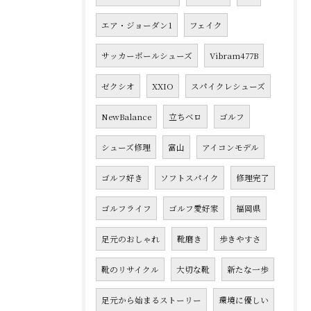
エア・ジョーダン1
フェイク
サッカーボールシューズ
Vibram477B
ゼクシオ
XXIO
スパイクレシューズ
NewBalance
立ちベロ
ゴルフ
シューズ修理
富山
アイコンモデル
ゴルフ好き
ソフトスパイク
修理完了
ゴルフライフ
ゴルフ愛好家
福岡県
足元のおしゃれ
靴磨き
歩きやすさ
靴のリサイクル
大切な靴
新たな一歩
足元から始まるストーリー
環境に優しい