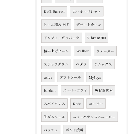
NeIL Barrett
ニール・バレット
ヒール積み上げ
デザートカーン
ドルチェ・ガッバーナ
Vibram700
積み上げヒール
Walker
ウォーカー
ステッチダウン
ペダラ
アシックス
asics
アウトソール
MyJoys
Jordan
スーパーフライ
塩ビ系素材
スパイクレス
Kobe
コービー
生ゴムソール
ニューバランススニーカー
バッシュ
ボンド接着