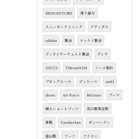
BRIDGESTONE
滑り部分
スニーカーライニング
アディダス
adidas
製法
マッケイ製法
グッドイヤーウェルト製法
グッチ
GUCCI
Vibram9104
ソール割れ
ブロックヒール
ピンヒール
and1
shoes
Air Force
Mizuno
プーマ
婦人ショートブーツ
浅口郡里庄町
革靴
Zamberlan
ザンバーラン
登山靴
ブーツ
アイコン