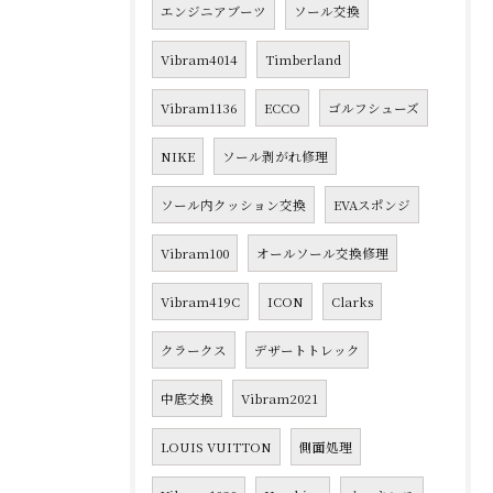
エンジニアブーツ
ソール交換
Vibram4014
Timberland
Vibram1136
ECCO
ゴルフシューズ
NIKE
ソール剥がれ修理
ソール内クッション交換
EVAスポンジ
Vibram100
オールソール交換修理
Vibram419C
ICON
Clarks
クラークス
デザートトレック
中底交換
Vibram2021
LOUIS VUITTON
側面処理