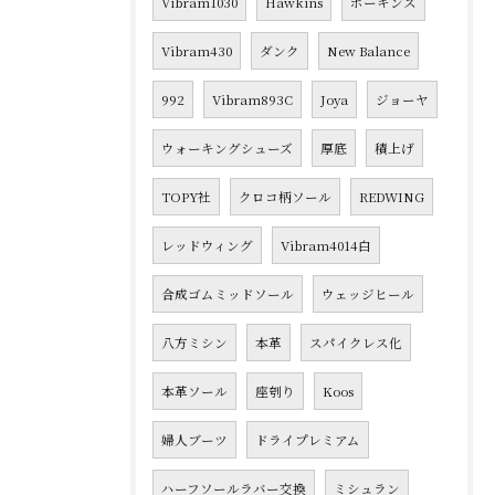
Vibram1030
Hawkins
ホーキンス
Vibram430
ダンク
New Balance
992
Vibram893C
Joya
ジョーヤ
ウォーキングシューズ
厚底
積上げ
TOPY社
クロコ柄ソール
REDWING
レッドウィング
Vibram4014白
合成ゴムミッドソール
ウェッジヒール
八方ミシン
本革
スパイクレス化
本革ソール
座刳り
Koos
婦人ブーツ
ドライプレミアム
ハーフソールラバー交換
ミシュラン