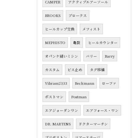
CAMPER
アクティブエアーソール
BROOKS
ブロークス
ヒールカップ交換
メフィスト
MEPHISTO
亀裂
ヒールカウンター
オパンケ縫いミシン
バリー
Barry
カスタム
ビス止め
タグ移植
Vibram2333
Beckmann
ローファ
ポストマン
Postman
エアジョーダンワン
エアフォース・ワン
DR. MARTENS
ドクターマーチン
ブリヂストン
ツアーステージ