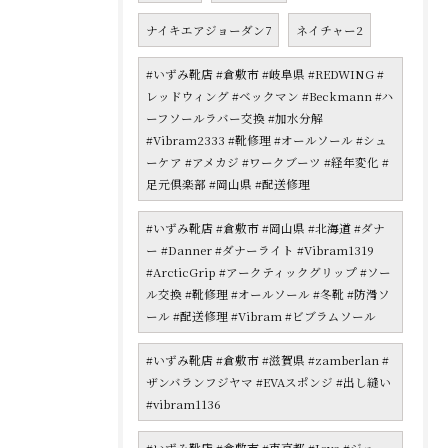
ナイキエアジョーダン7
ネイチャー2
#いずみ靴店 #倉敷市 #岐阜県 #REDWING #
レッドウィング #ベックマン #Beckmann #ハ
ーフソールラバー交換 #加水分解
#Vibram2333 #靴修理 #オールソール #シュ
ーケア #アメカジ #ワークブーツ #経年変化 #
足元倶楽部 #岡山県 #配送修理
#いずみ靴店 #倉敷市 #岡山県 #北海道 #ダナ
ー #Danner #ダナーライト #Vibram1319
#ArcticGrip #アークティックグリップ #ソー
ル交換 #靴修理 #オールソール #冬靴 #防滑ソ
ール #配送修理 #Vibram #ビブラムソール
#いずみ靴店 #倉敷市 #滋賀県 #zamberlan #
ザンバランフジヤマ #EVAスポンジ #出し縫い
#vibram1136