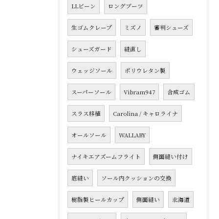
LLビーン
ロングブーツ
生ゴムクレープ
ミズノ
審判シューズ
シューズガード
縫直し
ウェッジソール
ポリウレタン製
スーパーソール
Vibram947
合成ゴム
スラス移植
Carolina / キャロライナ
オールソール
WALLABY
ナイキエアズームフライト
側面縫い付け
底縫い
ソール内クッションの交換
樹脂製ヒールカップ
側面縫い
北海道