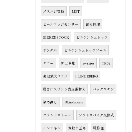
メスネジ交換
MBT
ヒールエッジセンサー
部分修理
BIRKENSTOCK
ビルケンシュトック
サンダル
ビルケンシュトックソール
エコー
紳士革靴
swssies
TK02
菊池武夫コラボ
J.LINDEBERG
履き口スポンジ表皮張替え
バックスキン
染め直し
Blundstone
ブランドストーン
ソフトスパイク交換式
インチネジ
倉敷市玉島
靴修理