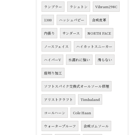
ランブラー
ラシュトン
Vibram298C
1300
ハッシュパピー
合成皮革
内張り
サンダース
NORTH FACE
ノースフェイス
ハイカットスニーカー
ハイパーV
水濡れに強い
滑らない
座刳り加工
ソフトスパイク交換式オールソール修理
アリストクラフト
Timbaland
コールハーン
Cole Haan
ウォータープルーフ
合成ゴムソール