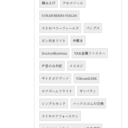
積み上げ
クロコソール
STRAWBERRY-FIELDS
ストロベリーフィールズ
パンプス
ピン付きリフト
中敷き
DoctorMartens
YKK金属ファスナー
片足のみ対応
メスネジ
サイドゴアブーツ
Vibram528K
エアズームフライト
ザンバラン
シングルモンク
バックルゴムの交換
ナイキエアフォースワン