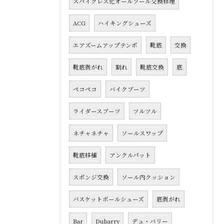
スパイクレス化オールソール交換修理
ACG
ハイキングシューズ
エアズームアップテンポ
靴底
交換
靴底剥がれ
割れ
靴底交換
底
ペコペコ
バイクブーツ
ライダースブーツ
ツルツル
ネチャネチャ
ソールスワップ
靴底移植
アンクルパット
スポンジ交換
ソール内クッション
バスケットボールシューズ
底剥がれ
Bar
Dubarry
デュ・バリー