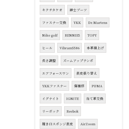
キクチタケオ
紳士ブーツ
ファスナー交換
YKK
Dr.Martens
Nike golf
RENNIE5
TOPY
ヒール
Vibram5586
本革積上げ
長さ調整
ズームアップテンポ
エアフォースワン
表皮張り替え
YKKファスナー
傷補修
PUMA
イグナイト
IGNITE
当て革交換
リーボック
Reebok
履き口スポンジ表皮
AirZoom