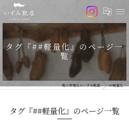
タグ『##軽量化』のページ一
覧
靴の修理ならいずみ靴店
##軽量化
タグ『##軽量化』のページ一覧