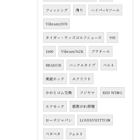
フィッシング
滑り
ハイパーVソール
Vibram2070
タイガー・ウッズゴルフシューズ
995
1600
Vibram762K
ブラドール
BRADOR
バックルタイプ
ベルト
美錠ホック
エアリフト
かかとゴム交換
フジヤマ
RED WING
エアモック
底剥がれ修理
ローテジャパン
LOUISVUITTON
ベタベタ
フェルト