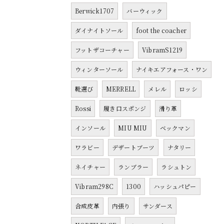
Berwick1707
バーウィック
ダイナイトソール
foot the coacher
フットザコーチャー
VibramS1219
ウィンターソール
ナイキエアフォース・ワン
靴選び
MERRELL
メレル
ロッシ
Rossi
履き口スポンジ
滑り革
インソール
MIU MIU
ベックマン
ワラビー
デザートブーツ
ナタリー
ネイチャー
ランブラー
ラシュトン
Vibram298C
1300
ハッシュパピー
合成皮革
内張り
サンダース