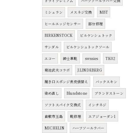
ドライプレミアム
ハーフソールラバー交換
ミシュラン
メスネジ交換
MBT
ヒールエッジセンサー
部分修理
BIRKENSTOCK
ビルケンシュトック
サンダル
ビルケンシュトックソール
エコー
紳士革靴
swssies
TK02
菊池武夫コラボ
J.LINDEBERG
履き口スポンジ表皮張替え
バックスキン
染め直し
Blundstone
ブランドストーン
ソフトスパイク交換式
インチネジ
倉敷市玉島
靴修理
エアジョーダン1
MICHELIN
ハーフソールラバー