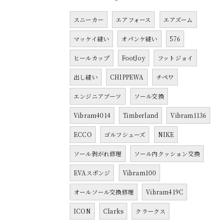
スニーカー
エアフォース
エアズーム
マッケイ縫い
オパンケ縫い
576
ヒールカップ
FootJoy
フットジョイ
出し縫い
CHIPPEWA
チペワ
エンジニアブーツ
ソール交換
Vibram4014
Timberland
Vibram1136
ECCO
ゴルフシューズ
NIKE
ソール剥がれ修理
ソール内クッション交換
EVAスポンジ
Vibram100
オールソール交換修理
Vibram419C
ICON
Clarks
クラークス