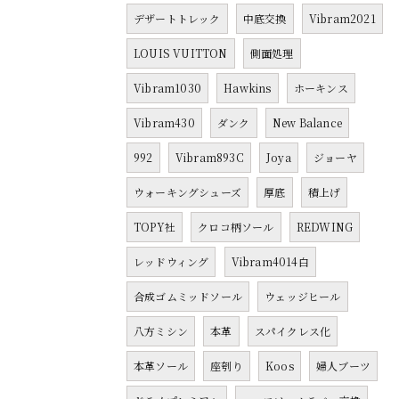
デザートトレック
中底交換
Vibram2021
LOUIS VUITTON
側面処理
Vibram1030
Hawkins
ホーキンス
Vibram430
ダンク
New Balance
992
Vibram893C
Joya
ジョーヤ
ウォーキングシューズ
厚底
積上げ
TOPY社
クロコ柄ソール
REDWING
レッドウィング
Vibram4014白
合成ゴムミッドソール
ウェッジヒール
八方ミシン
本革
スパイクレス化
本革ソール
座刳り
Koos
婦人ブーツ