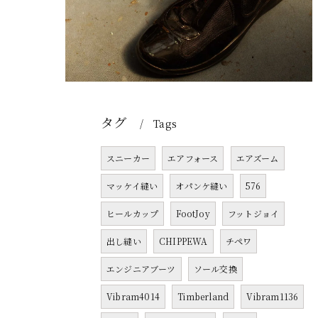
タグ
Tags
スニーカー
エアフォース
エアズーム
マッケイ縫い
オパンケ縫い
576
ヒールカップ
FootJoy
フットジョイ
出し縫い
CHIPPEWA
チペワ
エンジニアブーツ
ソール交換
Vibram4014
Timberland
Vibram1136