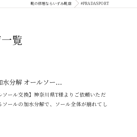
靴の修理ならいずみ靴店
#PRADASPORT
ジ一覧
水分解 オールソー...
ルソール交換】神奈川県T様よりご依頼いただ
るソールの加水分解で、ソール全体が崩れてし