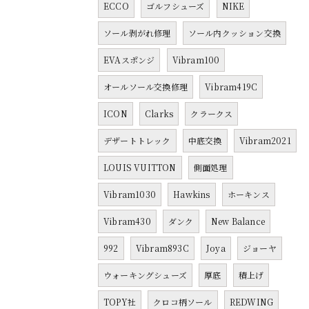
ECCO
ゴルフシューズ
NIKE
ソール剥がれ修理
ソール内クッション交換
EVAスポンジ
Vibram100
オールソール交換修理
Vibram419C
ICON
Clarks
クラークス
デザートトレック
中底交換
Vibram2021
LOUIS VUITTON
側面処理
Vibram1030
Hawkins
ホーキンス
Vibram430
ダンク
New Balance
992
Vibram893C
Joya
ジョーヤ
ウォーキングシューズ
厚底
積上げ
TOPY社
クロコ柄ソール
REDWING