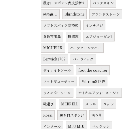
履き口スポンジ表皮張替え
バックスキン
染め直し
Blundstone
ブランドストーン
ソフトスパイク交換式
インチネジ
倉敷市玉島
靴修理
エアジョーダン1
MICHELIN
ハーフソールラバー
Berwick1707
バーウィック
ダイナイトソール
foot the coacher
フットザコーチャー
VibramS1219
ウィンターソール
ナイキエアフォース・ワン
靴選び
MERRELL
メレル
ロッシ
Rossi
履き口スポンジ
滑り革
インソール
MIU MIU
ベックマン