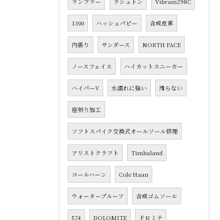
ランブラー
ラシュトン
Vibram298C
1300
ハッシュパピー
合成皮革
内張り
サンダース
NORTH FACE
ノースフェイス
ハイカットスニーカー
ハイパーV
水濡れに強い
滑らない
座刳り加工
ソフトスパイク交換式オールソール修理
アリストクラフト
Timbaland
コールハーン
Cole Haan
ウォータープルーフ
合成ゴムソール
574
DOLOMITE
ドロミテ