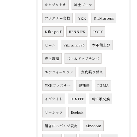
キクチタケオ
紳士ブーツ
ファスナー交換
YKK
Dr.Martens
Nike golf
RENNIE5
TOPY
ヒール
Vibram5586
本革積上げ
長さ調整
ズームアップテンポ
エアフォースワン
表皮張り替え
YKKファスナー
傷補修
PUMA
イグナイト
IGNITE
当て革交換
リーボック
Reebok
履き口スポンジ表皮
AirZoom