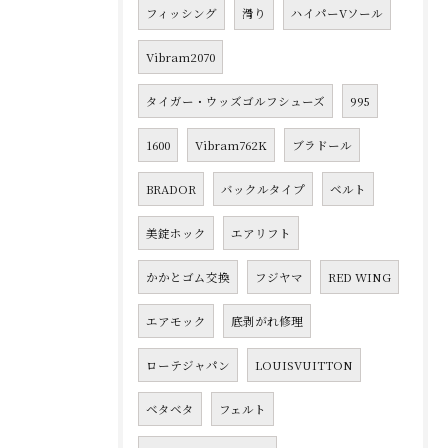
フィッシング
滑り
ハイパーVソール
Vibram2070
タイガー・ウッズゴルフシューズ
995
1600
Vibram762K
ブラドール
BRADOR
バックルタイプ
ベルト
美錠ホック
エアリフト
かかとゴム交換
フジヤマ
RED WING
エアモック
底剥がれ修理
ローテジャパン
LOUISVUITTON
ベタベタ
フェルト