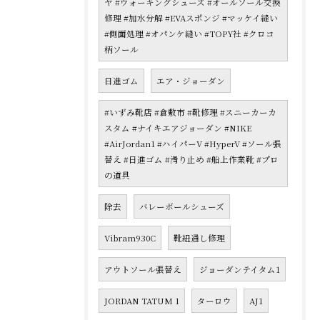
ヤ #ウォーキングシューズ #オールソール交換
修理 #加水分解 #EVAスポンジ #マッケイ縫い
#側面処理 #オパンケ縫い #TOPY社 #クロコ
柄ソール
日進ゴム
エア・ジョーダン
#いずみ靴店 #倉敷市 #靴修理 #スニーカーカ
スタム #ナイキエアジョーダン #NIKE
#AirJordan1 #ハイパーV #HyperV #ソール張
替え #日進ゴム #滑り止め #船上作業靴 #プロ
の道具
除去
バレーボールシューズ
Vibram930C
靴紐通し修理
アウトソール張替え
ジョーダンテイタム1
JORDAN TATUM 1
ターロウ
AJ1