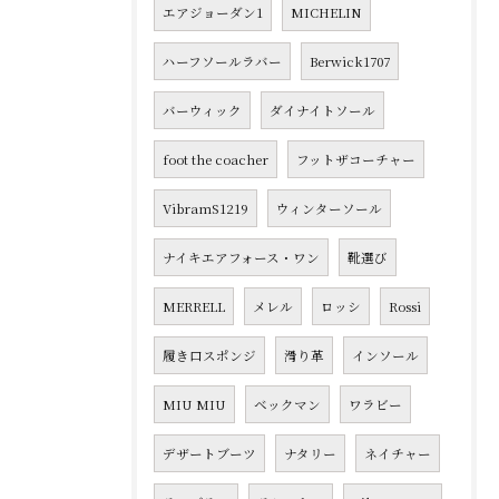
エアジョーダン1
MICHELIN
ハーフソールラバー
Berwick1707
バーウィック
ダイナイトソール
foot the coacher
フットザコーチャー
VibramS1219
ウィンターソール
ナイキエアフォース・ワン
靴選び
MERRELL
メレル
ロッシ
Rossi
履き口スポンジ
滑り革
インソール
MIU MIU
ベックマン
ワラビー
デザートブーツ
ナタリー
ネイチャー