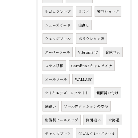
生ゴムクレープ
ミズノ
審判シューズ
シューズガード
縫直し
ウェッジソール
ポリウレタン製
スーパーソール
Vibram947
合成ゴム
スラス移植
Carolina / キャロライナ
オールソール
WALLABY
ナイキエアズームフライト
側面縫い付け
底縫い
ソール内クッションの交換
樹脂製ヒールカップ
側面縫い
北海道
チャッカブーツ
生ゴムクレープソール