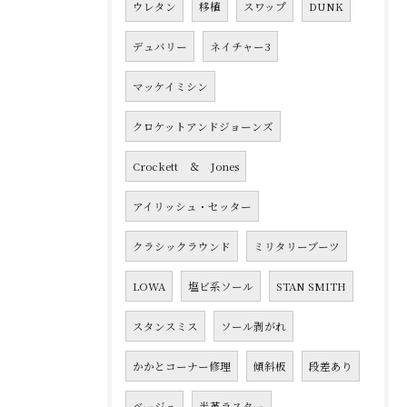
ウレタン
移植
スワップ
DUNK
デュバリー
ネイチャー3
マッケイミシン
クロケットアンドジョーンズ
Crockett ＆ Jones
アイリッシュ・セッター
クラシックラウンド
ミリタリーブーツ
LOWA
塩ビ系ソール
STAN SMITH
スタンスミス
ソール剥がれ
かかとコーナー修理
傾斜板
段差あり
ベージュ
半革ラスター