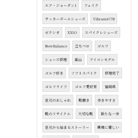
エア・ジョーダン1
フェイク
サッカーボールシューズ
Vibram477B
ゼクシオ
XXIO
スパイクレシューズ
NewBalance
立ちベロ
ゴルフ
シューズ修理
富山
アイコンモデル
ゴルフ好き
ソフトスパイク
修理完了
ゴルフライフ
ゴルフ愛好家
福岡県
足元のおしゃれ
靴磨き
歩きやすさ
靴のリサイクル
大切な靴
新たな一歩
足元から始まるストーリー
環境に優しい