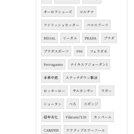
オーロラシューズ
コルチナ
アイリッシュセッター
ペコスブーツ
REGAL
リーガル
PRADA
プラダ
プラダスポーツ
990
フェラガモ
Ferragamo
ナイキエアジョーダン1
本革中底
ステッチダウン製法
ロッキーロー
サルタンサン
ラガー
シュータン
べろ
スポンジ
経年劣化
Vibram7120
カンペール
CAMPER
アクティブエアーソール