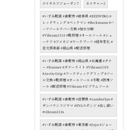
ナイキエアジョーダン7
ネイチャー2
#いずみ靴店 #倉敷市 #岐阜県 #REDWING #
レッドウィング #ベックマン #Beckmann #ハ
ーフソールラバー交換 #加水分解
#Vibram2333 #靴修理 #オールソール #シュ
ーケア #アメカジ #ワークブーツ #経年変化 #
足元倶楽部 #岡山県 #配送修理
#いずみ靴店 #倉敷市 #岡山県 #北海道 #ダナ
ー #Danner #ダナーライト #Vibram1319
#ArcticGrip #アークティックグリップ #ソー
ル交換 #靴修理 #オールソール #冬靴 #防滑ソ
ール #配送修理 #Vibram #ビブラムソール
#いずみ靴店 #倉敷市 #滋賀県 #zamberlan #
ザンバランフジヤマ #EVAスポンジ #出し縫い
#vibram1136
#いずみ靴店 #倉敷市 #東京都 #Joya #ジョー