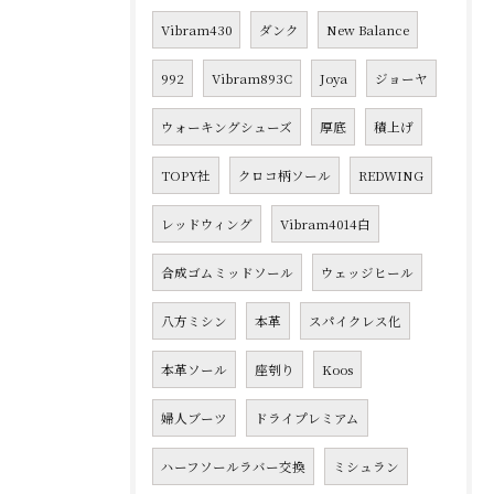
Vibram430
ダンク
New Balance
992
Vibram893C
Joya
ジョーヤ
ウォーキングシューズ
厚底
積上げ
TOPY社
クロコ柄ソール
REDWING
レッドウィング
Vibram4014白
合成ゴムミッドソール
ウェッジヒール
八方ミシン
本革
スパイクレス化
本革ソール
座刳り
Koos
婦人ブーツ
ドライプレミアム
ハーフソールラバー交換
ミシュラン