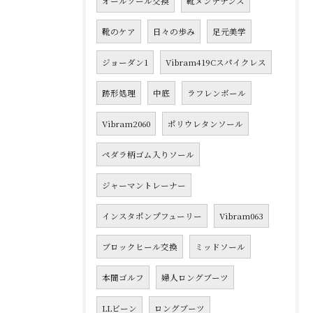
オールソール交換
靴メンテナンス
靴のケア
日々の歩み
足元美学
ジョーダン1
Vibram419Cスパイクレス
跡形処理
中底
ラフレンボール
Vibram2060
ポリウレタンソール
ペダラ柄ゴム入りソール
ジャーマントレーナー
インスタポンプフューリー
Vibram063
ブロックヒール交換
ミッドソール
本間ゴルフ
婦人ロングブーツ
LLビーン
ロングブーツ