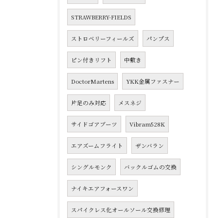
STRAWBERRY-FIELDS
ストロベリーフィールズ
パンプス
ピン付きリフト
中敷き
DoctorMartens
YKK金属ファスナー
片足のみ対応
メスネジ
サイドゴアブーツ
Vibram528K
エアズームフライト
ザンバラン
シングルモンク
バックルゴムの交換
ナイキエアフォースワン
スパイクレス化オールソール交換修理