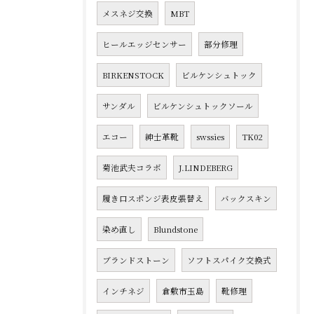
メスネジ交換
MBT
ヒールエッジセンサー
部分修理
BIRKENSTOCK
ビルケンシュトック
サンダル
ビルケンシュトックソール
エコー
紳士革靴
swssies
TK02
菊池武夫コラボ
J.LINDEBERG
履き口スポンジ表皮張替え
バックスキン
染め直し
Blundstone
ブランドストーン
ソフトスパイク交換式
インチネジ
倉敷市玉島
靴修理