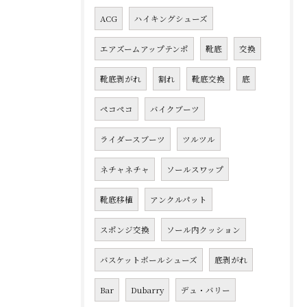
ACG
ハイキングシューズ
エアズームアップテンポ
靴底
交換
靴底剥がれ
割れ
靴底交換
底
ペコペコ
バイクブーツ
ライダースブーツ
ツルツル
ネチャネチャ
ソールスワップ
靴底移植
アンクルパット
スポンジ交換
ソール内クッション
バスケットボールシューズ
底剥がれ
Bar
Dubarry
デュ・バリー