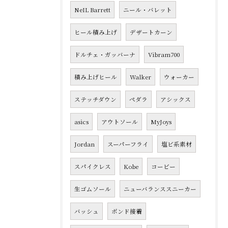
NeIL Barrett
ニール・バレット
ヒール積み上げ
デザートカーン
ドルチェ・ガッバーナ
Vibram700
積み上げヒール
Walker
ウォーカー
ステッチダウン
ペダラ
アシックス
asics
アウトソール
MyJoys
Jordan
スーパーフライ
塩ビ系素材
スパイクレス
Kobe
コービー
生ゴムソール
ニューバランススニーカー
バッシュ
ボンド接着