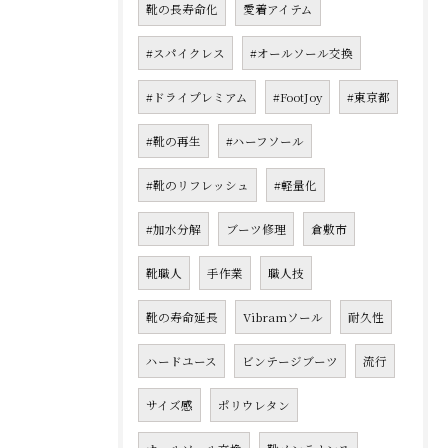
靴の長寿命化
愛着アイテム
#スパイクレス
#オールソール交換
#ドライプレミアム
#FootJoy
#東京都
#靴の再生
#ハーフソール
#靴のリフレッシュ
#軽量化
#加水分解
ブーツ修理
倉敷市
靴職人
手作業
職人技
靴の寿命延長
Vibramソール
耐久性
ハードユース
ビンテージブーツ
流行
サイズ感
ポリウレタン