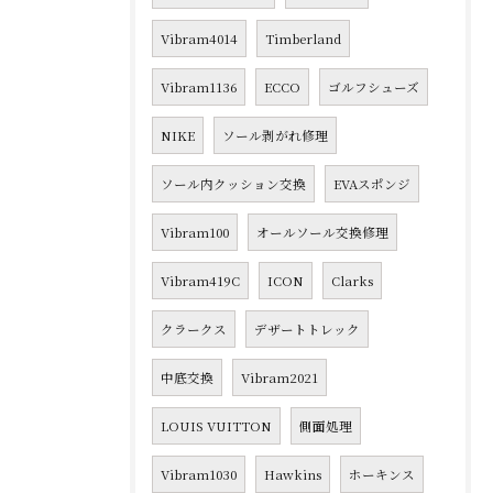
Vibram4014
Timberland
Vibram1136
ECCO
ゴルフシューズ
NIKE
ソール剥がれ修理
ソール内クッション交換
EVAスポンジ
Vibram100
オールソール交換修理
Vibram419C
ICON
Clarks
クラークス
デザートトレック
中底交換
Vibram2021
LOUIS VUITTON
側面処理
Vibram1030
Hawkins
ホーキンス