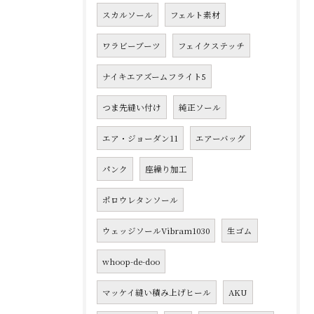
スカルソール
フェルト素材
ワラビーブーツ
フェイクステッチ
ナイキエアズームフライト5
つま先縫い付け
純正ソール
エア・ジョーダン11
エアーバッグ
パンク
座繰り加工
ポロウレタンソール
ウェッジソールVibram1030
生ゴム
whoop-de-doo
マッケイ縫い積み上げヒール
AKU