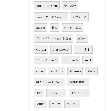
BRIDGESTONE
滑り部分
スニーカーライニング
アディダス
adidas
製法
マッケイ製法
グッドイヤーウェルト製法
グッチ
GUCCI
Vibram9104
ソール割れ
ブロックヒール
ピンヒール
and1
shoes
Air Force
Mizuno
プーマ
婦人ショートブーツ
浅口郡里庄町
革靴
Zamberlan
ザンバーラン
登山靴
ブーツ
アイコン