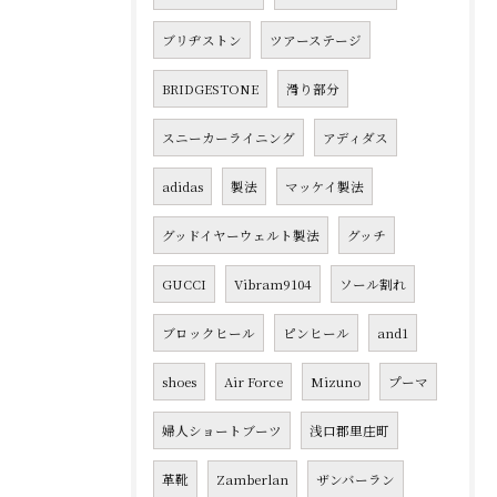
ブリヂストン
ツアーステージ
BRIDGESTONE
滑り部分
スニーカーライニング
アディダス
adidas
製法
マッケイ製法
グッドイヤーウェルト製法
グッチ
GUCCI
Vibram9104
ソール割れ
ブロックヒール
ピンヒール
and1
shoes
Air Force
Mizuno
プーマ
婦人ショートブーツ
浅口郡里庄町
革靴
Zamberlan
ザンバーラン