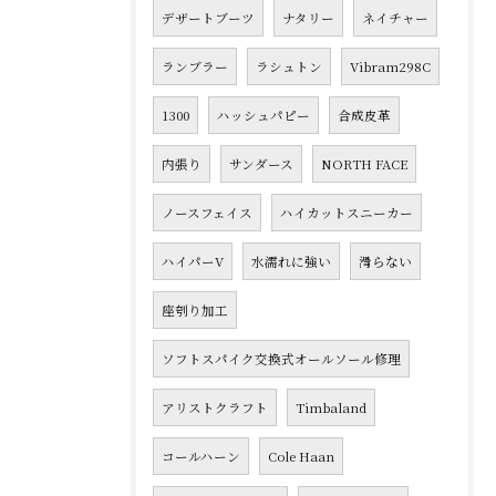
デザートブーツ
ナタリー
ネイチャー
ランブラー
ラシュトン
Vibram298C
1300
ハッシュパピー
合成皮革
内張り
サンダース
NORTH FACE
ノースフェイス
ハイカットスニーカー
ハイパーV
水濡れに強い
滑らない
座刳り加工
ソフトスパイク交換式オールソール修理
アリストクラフト
Timbaland
コールハーン
Cole Haan