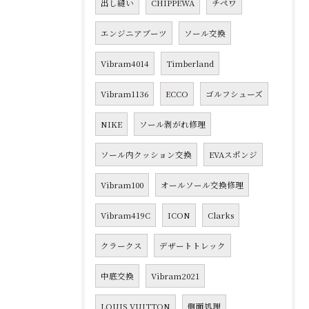
出し縫い
CHIPPEWA
チペワ
エンジニアブーツ
ソール交換
Vibram4014
Timberland
Vibram1136
ECCO
ゴルフシューズ
NIKE
ソール剥がれ修理
ソール内クッション交換
EVAスポンジ
Vibram100
オールソール交換修理
Vibram419C
ICON
Clarks
クラークス
デザートトレック
中底交換
Vibram2021
LOUIS VUITTON
側面処理