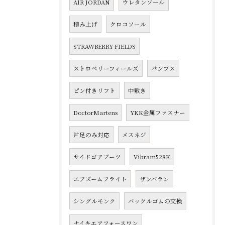
AIR JORDAN
ウレタンソール
積み上げ
クロコソール
STRAWBERRY-FIELDS
ストロベリーフィールズ
パンプス
ピン付きリフト
中敷き
DoctorMartens
YKK金属ファスナー
片足のみ対応
メスネジ
サイドゴアブーツ
Vibram528K
エアズームフライト
ザンバラン
シングルモンク
バックルゴムの交換
ナイキエアフォースワン