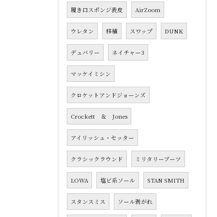
履き口スポンジ表皮
AirZoom
ウレタン
移植
スワップ
DUNK
デュバリー
ネイチャー3
マッケイミシン
クロケットアンドジョーンズ
Crockett ＆ Jones
アイリッシュ・セッター
クラシックラウンド
ミリタリーブーツ
LOWA
塩ビ系ソール
STAN SMITH
スタンスミス
ソール剥がれ