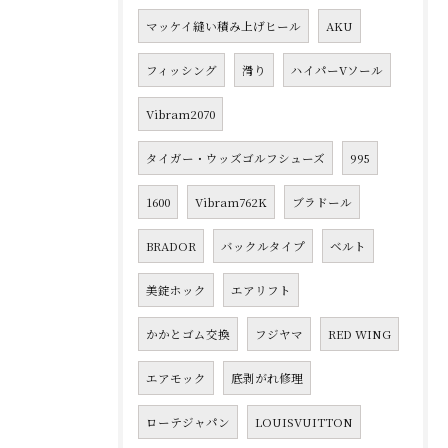
マッケイ縫い積み上げヒール
AKU
フィッシング
滑り
ハイパーVソール
Vibram2070
タイガー・ウッズゴルフシューズ
995
1600
Vibram762K
ブラドール
BRADOR
バックルタイプ
ベルト
美錠ホック
エアリフト
かかとゴム交換
フジヤマ
RED WING
エアモック
底剥がれ修理
ローテジャパン
LOUISVUITTON