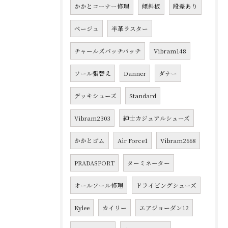
かかとコーナー修理
傾斜板
段差あり
ベージュ
半革ラスター
チャールズパッチパッチ
Vibram148
ソール張替え
Danner
ダナー
デッキシューズ
Standard
Vibram2303
紳士カジュアルシューズ
かかとゴム
Air Force1
Vibram2668
PRADASPORT
ターミネーター
オールソール修理
ドライビングシューズ
Kylee
カイリー
エアジョーダン12