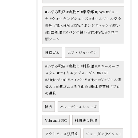
#いずみ靴店 #倉敷市 #東京都 #Joya #ジョー
ヤ #ウォーキングシューズ #オールソール交換
修理 #加水分解 #EVAスポンジ #マッケイ縫い
#側面処理 #オパンケ縫い #TOPY社 #クロコ
柄ソール
日進ゴム
エア・ジョーダン
#いずみ靴店 #倉敷市 #靴修理 #スニーカーカ
スタム #ナイキエアジョーダン #NIKE
#AirJordan1 #ハイパーV #HyperV #ソール張
替え #日進ゴム #滑り止め #船上作業靴 #プロ
の道具
除去
バレーボールシューズ
Vibram930C
靴紐通し修理
アウトソール張替え
ジョーダンテイタム1