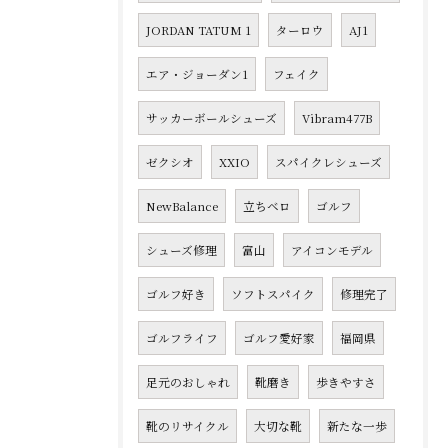
JORDAN TATUM 1
ターロウ
AJ1
エア・ジョーダン1
フェイク
サッカーボールシューズ
Vibram477B
ゼクシオ
XXIO
スパイクレシューズ
NewBalance
立ちベロ
ゴルフ
シューズ修理
富山
アイコンモデル
ゴルフ好き
ソフトスパイク
修理完了
ゴルフライフ
ゴルフ愛好家
福岡県
足元のおしゃれ
靴磨き
歩きやすさ
靴のリサイクル
大切な靴
新たな一歩