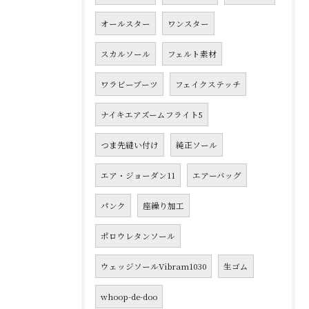
オールスター
ワンスター
スカルソール
フェルト素材
ワラビーブーツ
フェイクステッチ
ナイキエアズームフライト5
つま先縫い付け
純正ソール
エア・ジョーダン11
エアーバッグ
パンク
座繰り加工
ポロウレタンソール
ウェッジソールVibram1030
生ゴム
whoop-de-doo