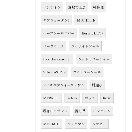
インチネジ
倉敷市玉島
靴修理
エアジョーダン1
MICHELIN
ハーフソールラバー
Berwick1707
バーウィック
ダイナイトソール
foot the coacher
フットザコーチャー
VibramS1219
ウィンターソール
ナイキエアフォース・ワン
靴選び
MERRELL
メレル
ロッシ
Rossi
履き口スポンジ
滑り革
インソール
MIU MIU
ベックマン
ワラビー