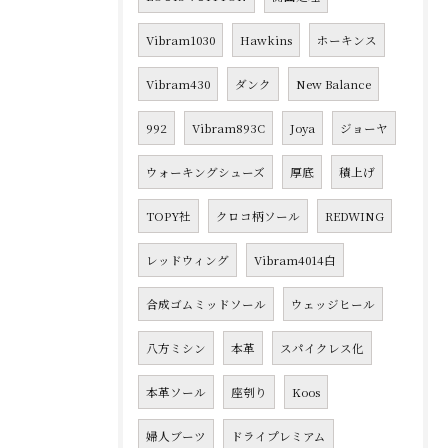
Vibram1030
Hawkins
ホーキンス
Vibram430
ダンク
New Balance
992
Vibram893C
Joya
ジョーヤ
ウォーキングシューズ
厚底
積上げ
TOPY社
クロコ柄ソール
REDWING
レッドウィング
Vibram4014白
合成ゴムミッドソール
ウェッジヒール
八方ミシン
本革
スパイクレス化
本革ソール
座刳り
Koos
婦人ブーツ
ドライプレミアム