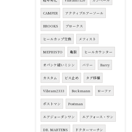
経年劣化
Vibram7120
カンペール
CAMPER
アクティブエアーソール
BROOKS
ブロークス
ヒールカップ交換
メフィスト
MEPHISTO
亀裂
ヒールカウンター
オパンケ縫いミシン
バリー
Barry
カスタム
ビス止め
タグ移植
Vibram2333
Beckmann
ローファ
ポストマン
Postman
エアジョーダンワン
エアフォース・ワン
DR. MARTENS
ドクターマーチン