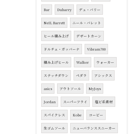
Bar
Dubarry
デュ・バリー
NeIL Barrett
ニール・バレット
ヒール積み上げ
デザートカーン
ドルチェ・ガッバーナ
Vibram700
積み上げヒール
Walker
ウォーカー
ステッチダウン
ペダラ
アシックス
asics
アウトソール
MyJoys
Jordan
スーパーフライ
塩ビ系素材
スパイクレス
Kobe
コービー
生ゴムソール
ニューバランススニーカー