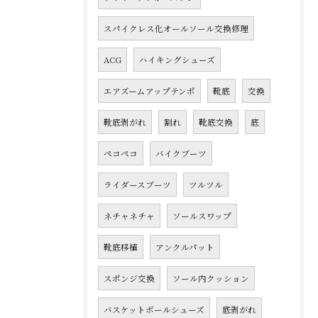
スパイクレス化オールソール交換修理
ACG
ハイキングシューズ
エアズームアップテンポ
靴底
交換
靴底剥がれ
割れ
靴底交換
底
ペコペコ
バイクブーツ
ライダースブーツ
ツルツル
ネチャネチャ
ソールスワップ
靴底移植
アンクルパット
スポンジ交換
ソール内クッション
バスケットボールシューズ
底剥がれ