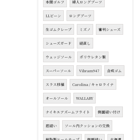
本間ゴルフ
婦人ロングブーツ
LLビーン
ロングブーツ
生ゴムクレープ
ミズノ
審判シューズ
シューズガード
縫直し
ウェッジソール
ポリウレタン製
スーパーソール
Vibram947
合成ゴム
スラス移植
Carolina / キャロライナ
オールソール
WALLABY
ナイキエアズームフライト
側面縫い付け
底縫い
ソール内クッションの交換
樹脂製ヒールカップ
側面縫い
北海道