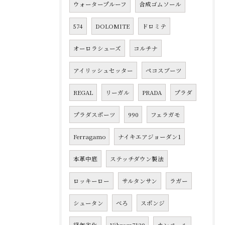
ウォータープルーフ
合成ゴムソール
574
DOLOMITE
ドロミテ
オーロラシューズ
コルチナ
アイリッシュセッター
ペコスブーツ
REGAL
リーガル
PRADA
プラダ
プラダスポーツ
990
フェラガモ
Ferragamo
ナイキエアジョーダン1
本革中底
ステッチダウン製法
ロッキーロー
サルタンサン
ラガー
シュータン
べろ
スポンジ