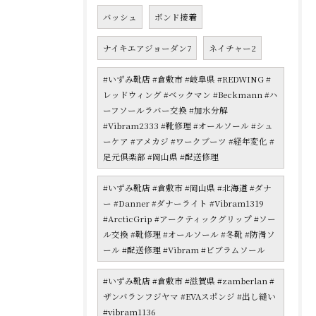
バッシュ
ボンド接着
ナイキエアジョーダン7
ネイチャー2
#いずみ靴店 #倉敷市 #岐阜県 #REDWING #
レッドウィング #ベックマン #Beckmann #ハ
ーフソールラバー交換 #加水分解
#Vibram2333 #靴修理 #オールソール #シュ
ーケア #アメカジ #ワークブーツ #経年変化 #
足元倶楽部 #岡山県 #配送修理
#いずみ靴店 #倉敷市 #岡山県 #北海道 #ダナ
ー #Danner #ダナーライト #Vibram1319
#ArcticGrip #アークティックグリップ #ソー
ル交換 #靴修理 #オールソール #冬靴 #防滑ソ
ール #配送修理 #Vibram #ビブラムソール
#いずみ靴店 #倉敷市 #滋賀県 #zamberlan #
ザンバランフジヤマ #EVAスポンジ #出し縫い
#vibram1136