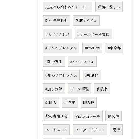
足元から始まるストーリー
環境に優しい
靴の長寿命化
愛着アイテム
#スパイクレス
#オールソール交換
#ドライプレミアム
#FootJoy
#東京都
#靴の再生
#ハーフソール
#靴のリフレッシュ
#軽量化
#加水分解
ブーツ修理
倉敷市
靴職人
手作業
職人技
靴の寿命延長
Vibramソール
耐久性
ハードユース
ビンテージブーツ
流行