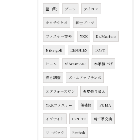
登山靴
ブーツ
アイコン
キクチタケオ
紳士ブーツ
ファスナー交換
YKK
Dr.Martens
Nike golf
RENNIE5
TOPY
ヒール
Vibram5586
本革積上げ
長さ調整
ズームアップテンポ
エアフォースワン
表皮張り替え
YKKファスナー
傷補修
PUMA
イグナイト
IGNITE
当て革交換
リーボック
Reebok