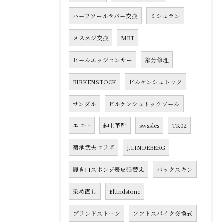
ハーフソールラバー交換
ミシュラン
メスネジ交換
MBT
ヒールエッジセンサー
部分修理
BIRKENSTOCK
ビルケンシュトック
サンダル
ビルケンシュトックソール
エコー
紳士革靴
swssies
TK02
菊池武夫コラボ
J.LINDEBERG
履き口スポンジ表皮張替え
バックスキン
染め直し
Blundstone
ブランドストーン
ソフトスパイク交換式