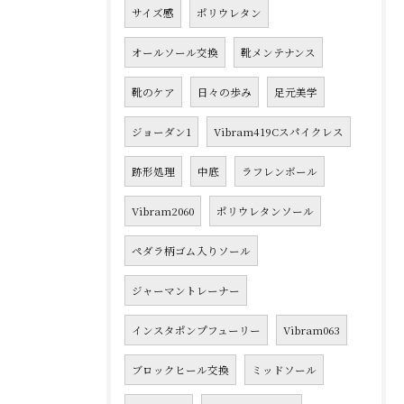
サイズ感
ポリウレタン
オールソール交換
靴メンテナンス
靴のケア
日々の歩み
足元美学
ジョーダン1
Vibram419Cスパイクレス
跡形処理
中底
ラフレンボール
Vibram2060
ポリウレタンソール
ペダラ柄ゴム入りソール
ジャーマントレーナー
インスタポンプフューリー
Vibram063
ブロックヒール交換
ミッドソール