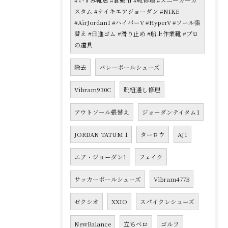
#いずみ靴店 #倉敷市 #靴修理 #スニーカーカ
スタム #ナイキエアジョーダン #NIKE
#AirJordan1 #ハイパーV #HyperV #ソール張
替え #日進ゴム #滑り止め #船上作業靴 #プロ
の道具
除去
バレーボールシューズ
Vibram930C
靴紐通し修理
アウトソール張替え
ジョーダンテイタム1
JORDAN TATUM 1
ターロウ
AJ1
エア・ジョーダン1
フェイク
サッカーボールシューズ
Vibram477B
ゼクシオ
XXIO
スパイクレシューズ
NewBalance
立ちベロ
ゴルフ