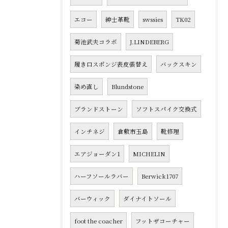
エコー
紳士革靴
swssies
TK02
菊池武夫コラボ
J.LINDEBERG
履き口スポンジ表皮張替え
バックスキン
染め直し
Blundstone
ブランドストーン
ソフトスパイク交換式
インチネジ
倉敷市玉島
靴修理
エアジョーダン1
MICHELIN
ハーフソールラバー
Berwick1707
バーウィック
ダイナイトソール
foot the coacher
フットザコーチャー