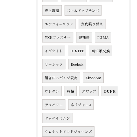
長さ調整
ズームアップテンポ
エアフォースワン
表皮張り替え
YKKファスナー
傷補修
PUMA
イグナイト
IGNITE
当て革交換
リーボック
Reebok
履き口スポンジ表皮
AirZoom
ウレタン
移植
スワップ
DUNK
デュバリー
ネイチャー3
マッケイミシン
クロケットアンドジョーンズ