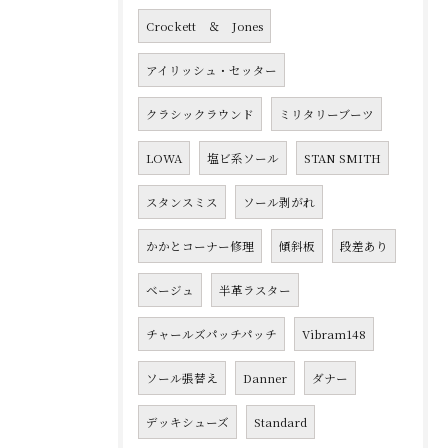
Crockett ＆ Jones
アイリッシュ・セッター
クラシックラウンド
ミリタリーブーツ
LOWA
塩ビ系ソール
STAN SMITH
スタンスミス
ソール剥がれ
かかとコーナー修理
傾斜板
段差あり
ベージュ
半革ラスター
チャールズパッチパッチ
Vibram148
ソール張替え
Danner
ダナー
デッキシューズ
Standard