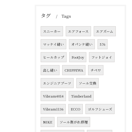
タグ
Tags
スニーカー
エアフォース
エアズーム
マッケイ縫い
オパンケ縫い
576
ヒールカップ
FootJoy
フットジョイ
出し縫い
CHIPPEWA
チペワ
エンジニアブーツ
ソール交換
Vibram4014
Timberland
Vibram1136
ECCO
ゴルフシューズ
NIKE
ソール剥がれ修理