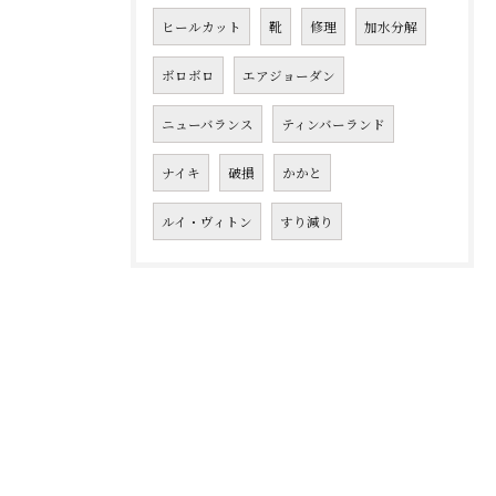
ヒールカット
靴
修理
加水分解
ボロボロ
エアジョーダン
ニューバランス
ティンバーランド
ナイキ
破損
かかと
ルイ・ヴィトン
すり減り