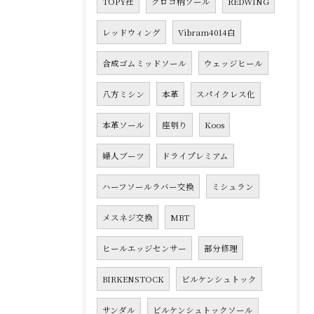
TOPY社
クロコ柄ソール
REDWING
レッドウィング
Vibram4014白
合成ゴムミッドソール
ウェッジヒール
八方ミシン
本革
スパイクレス化
本革ソール
座刳り
Koos
婦人ブーツ
ドライプレミアム
ハーフソールラバー交換
ミシュラン
メスネジ交換
MBT
ヒールエッジセンサー
部分修理
BIRKENSTOCK
ビルケンシュトック
サンダル
ビルケンシュトックソール