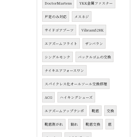
DoctorMartens
YKK金属ファスナー
片足のみ対応
メスネジ
サイドゴアブーツ
Vibram528K
エアズームフライト
ザンバラン
シングルモンク
バックルゴムの交換
ナイキエアフォースワン
スパイクレス化オールソール交換修理
ACG
ハイキングシューズ
エアズームアップテンポ
靴底
交換
靴底剥がれ
割れ
靴底交換
底