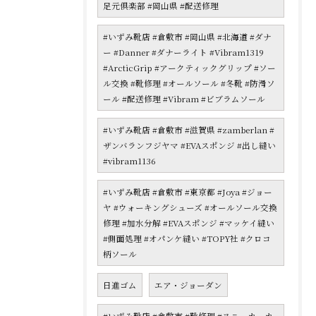
足元倶楽部 #岡山県 #配送修理
#いずみ靴店 #倉敷市 #岡山県 #北海道 #ダナ
ー #Danner #ダナーライト #Vibram1319
#ArcticGrip #アークティックグリップ #ソー
ル交換 #靴修理 #オールソール #冬靴 #防滑ソ
ール #配送修理 #Vibram #ビブラムソール
#いずみ靴店 #倉敷市 #滋賀県 #zamberlan #
ザンバランフジヤマ #EVAスポンジ #出し縫い
#vibram1136
#いずみ靴店 #倉敷市 #東京都 #Joya #ジョー
ヤ #ウォーキングシューズ #オールソール交換
修理 #加水分解 #EVAスポンジ #マッケイ縫い
#側面処理 #オパンケ縫い #TOPY社 #クロコ
柄ソール
日進ゴム
エア・ジョーダン