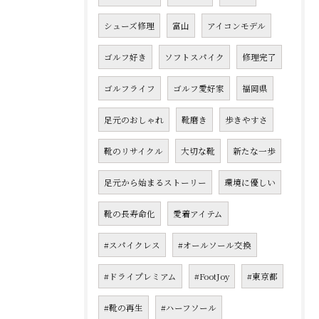
シューズ修理
富山
アイコンモデル
ゴルフ好き
ソフトスパイク
修理完了
ゴルフライフ
ゴルフ愛好家
福岡県
足元のおしゃれ
靴磨き
歩きやすさ
靴のリサイクル
大切な靴
新たな一歩
足元から始まるストーリー
環境に優しい
靴の長寿命化
愛着アイテム
#スパイクレス
#オールソール交換
#ドライプレミアム
#FootJoy
#東京都
#靴の再生
#ハーフソール