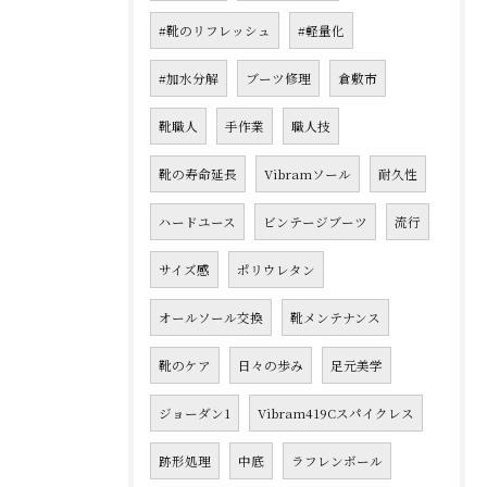
#靴のリフレッシュ
#軽量化
#加水分解
ブーツ修理
倉敷市
靴職人
手作業
職人技
靴の寿命延長
Vibramソール
耐久性
ハードユース
ビンテージブーツ
流行
サイズ感
ポリウレタン
オールソール交換
靴メンテナンス
靴のケア
日々の歩み
足元美学
ジョーダン1
Vibram419Cスパイクレス
跡形処理
中底
ラフレンボール