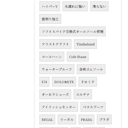
ハイパーV
水濡れに強い
滑らない
座刳り加工
ソフトスパイク交換式オールソール修理
アリストクラフト
Timbaland
コールハーン
Cole Haan
ウォータープルーフ
合成ゴムソール
574
DOLOMITE
ドロミテ
オーロラシューズ
コルチナ
アイリッシュセッター
ペコスブーツ
REGAL
リーガル
PRADA
プラダ