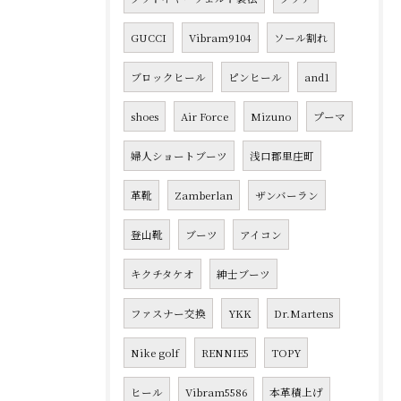
GUCCI
Vibram9104
ソール割れ
ブロックヒール
ピンヒール
and1
shoes
Air Force
Mizuno
プーマ
婦人ショートブーツ
浅口郡里庄町
革靴
Zamberlan
ザンバーラン
登山靴
ブーツ
アイコン
キクチタケオ
紳士ブーツ
ファスナー交換
YKK
Dr.Martens
Nike golf
RENNIE5
TOPY
ヒール
Vibram5586
本革積上げ