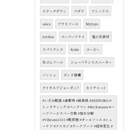
ステッチダウン
ペダラ
アシックス
asics
アウトソール
MyJoys
Jordan
スーパーフライ
塩ビ系素材
スパイクレス
Kobe
コービー
生ゴムソール
ニューバランススニーカー
バッシュ
ボンド接着
ナイキエアジョーダン7
ネイチャー2
#いずみ靴店 #倉敷市 #岐阜県 #REDWING #
レッドウィング #ベックマン #Beckmann #ハ
ーフソールラバー交換 #加水分解
#Vibram2333 #靴修理 #オールソール #シュ
ーケア #アメカジ #ワークブーツ #経年変化 #