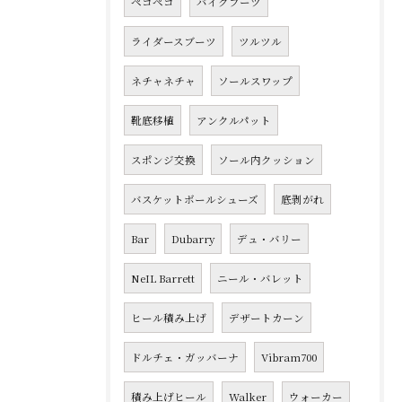
ペコペコ
バイクブーツ
ライダースブーツ
ツルツル
ネチャネチャ
ソールスワップ
靴底移植
アンクルパット
スポンジ交換
ソール内クッション
バスケットボールシューズ
底剥がれ
Bar
Dubarry
デュ・バリー
NeIL Barrett
ニール・バレット
ヒール積み上げ
デザートカーン
ドルチェ・ガッバーナ
Vibram700
積み上げヒール
Walker
ウォーカー