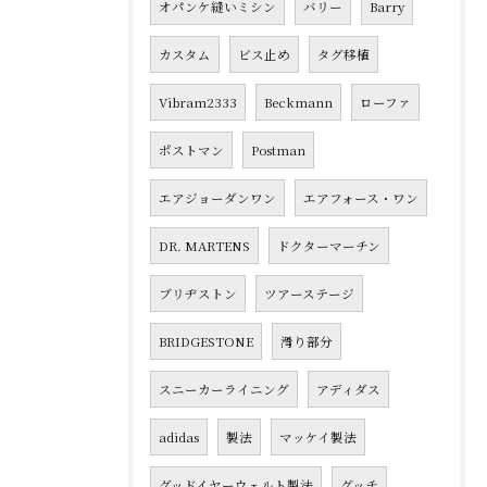
オパンケ縫いミシン
バリー
Barry
カスタム
ビス止め
タグ移植
Vibram2333
Beckmann
ローファ
ポストマン
Postman
エアジョーダンワン
エアフォース・ワン
DR. MARTENS
ドクターマーチン
ブリヂストン
ツアーステージ
BRIDGESTONE
滑り部分
スニーカーライニング
アディダス
adidas
製法
マッケイ製法
グッドイヤーウェルト製法
グッチ