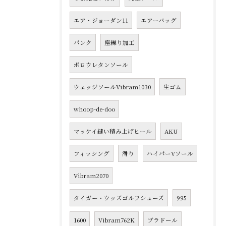
エア・ジョーダン11
エアーバッグ
パンク
座繰り加工
ポロウレタンソール
ウェッジソールVibram1030
生ゴム
whoop-de-doo
マッケイ縫い積み上げヒール
AKU
フィッシング
滑り
ハイパーVソール
Vibram2070
タイガー・ウッズゴルフシューズ
995
1600
Vibram762K
ブラドール