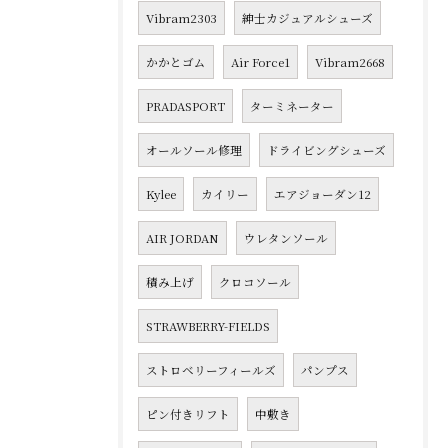
Vibram2303
紳士カジュアルシューズ
かかとゴム
Air Force1
Vibram2668
PRADASPORT
ターミネーター
オールソール修理
ドライビングシューズ
Kylee
カイリー
エアジョーダン12
AIR JORDAN
ウレタンソール
積み上げ
クロコソール
STRAWBERRY-FIELDS
ストロベリーフィールズ
パンプス
ピン付きリフト
中敷き