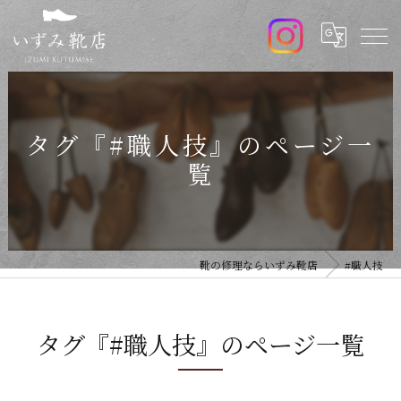
タグ『#職人技』のページ一
覧
靴の修理ならいずみ靴店
#職人技
タグ『#職人技』のページ一覧