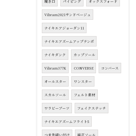
履き口
パイピング
オックスフォード
Vibram2021サンドベージュ
ナイキエアジョーダン11
ナイキエアズームアップテンポ
ナイキダンク
カップソール
Vibram377K
CONVERSE
コンバース
オールスター
ワンスター
スカルソール
フェルト素材
ワラビーブーツ
フェイクステッチ
ナイキエアズームフライト5
つま先縫い付け
純正ソール