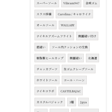
スーパーソール
Vibram947
合成ゴム
スラス移植
Carolina / キャロライナ
オールソール
WALLABY
ナイキエアズームフライト
側面縫い付け
底縫い
ソール内クッションの交換
樹脂製ヒールカップ
側面縫い
北海道
チャッカブーツ
生ゴムクレープソール
ホワイトソール
コール・ハーン
ナイキコラボ
CASTELBAJAC
カステルバジャック
3層
Jpya