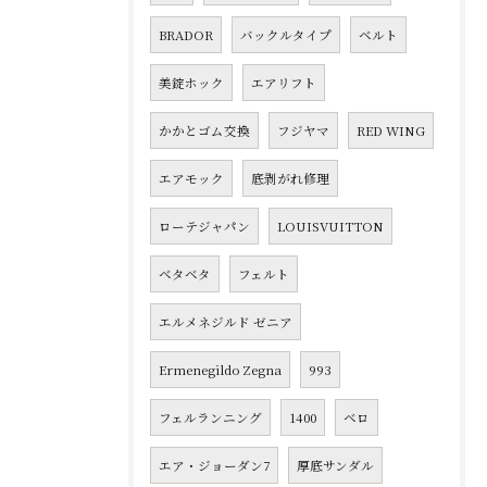
BRADOR
バックルタイプ
ベルト
美錠ホック
エアリフト
かかとゴム交換
フジヤマ
RED WING
エアモック
底剥がれ修理
ローテジャパン
LOUISVUITTON
ベタベタ
フェルト
エルメネジルド ゼニア
Ermenegildo Zegna
993
フェルランニング
1400
ベロ
エア・ジョーダン7
厚底サンダル