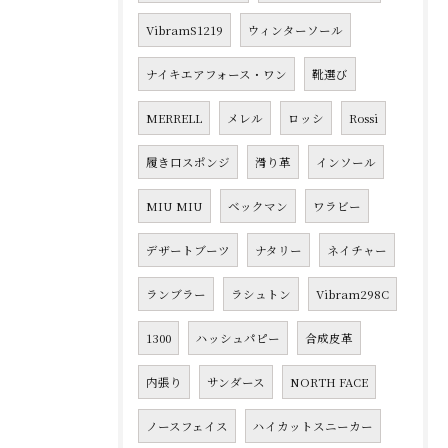
VibramS1219
ウィンターソール
ナイキエアフォース・ワン
靴選び
MERRELL
メレル
ロッシ
Rossi
履き口スポンジ
滑り革
インソール
MIU MIU
ベックマン
ワラビー
デザートブーツ
ナタリー
ネイチャー
ランブラー
ラシュトン
Vibram298C
1300
ハッシュパピー
合成皮革
内張り
サンダース
NORTH FACE
ノースフェイス
ハイカットスニーカー