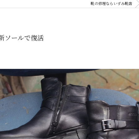
靴の修理ならいずみ靴店
、新ソールで復活