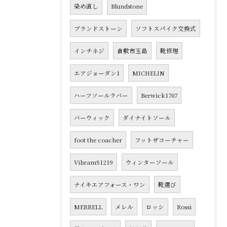
染め直し
Blundstone
ブランドストーン
ソフトスパイク交換式
インチネジ
倉敷市玉島
靴修理
エアジョーダン1
MICHELIN
ハーフソールラバー
Berwick1707
バーウィック
ダイナイトソール
foot the coacher
フットザコーチャー
VibramS1219
ウィンターソール
ナイキエアフォース・ワン
靴選び
MERRELL
メレル
ロッシ
Rossi