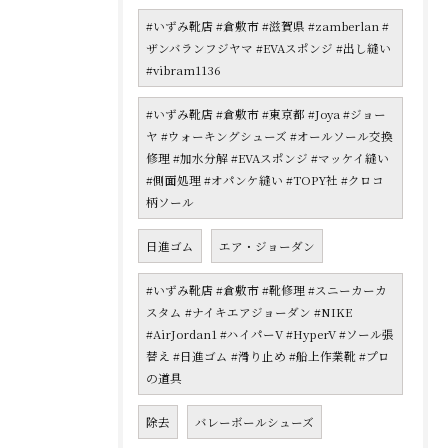
#いずみ靴店 #倉敷市 #滋賀県 #zamberlan #
ザンバランフジヤマ #EVAスポンジ #出し縫い
#vibram1136
#いずみ靴店 #倉敷市 #東京都 #Joya #ジョー
ヤ #ウォーキングシューズ #オールソール交換
修理 #加水分解 #EVAスポンジ #マッケイ縫い
#側面処理 #オパンケ縫い #TOPY社 #クロコ
柄ソール
日進ゴム
エア・ジョーダン
#いずみ靴店 #倉敷市 #靴修理 #スニーカーカ
スタム #ナイキエアジョーダン #NIKE
#AirJordan1 #ハイパーV #HyperV #ソール張
替え #日進ゴム #滑り止め #船上作業靴 #プロ
の道具
除去
バレーボールシューズ