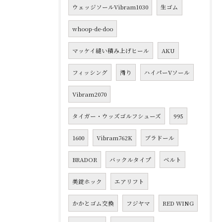
ウェッジソールVibram1030
生ゴム
whoop-de-doo
マッケイ縫い積み上げヒール
AKU
フィッシング
滑り
ハイパーVソール
Vibram2070
タイガー・ウッズゴルフシューズ
995
1600
Vibram762K
ブラドール
BRADOR
バックルタイプ
ベルト
美錠ホック
エアリフト
かかとゴム交換
フジヤマ
RED WING