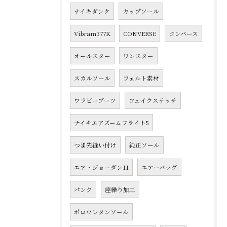
ナイキダンク
カップソール
Vibram377K
CONVERSE
コンバース
オールスター
ワンスター
スカルソール
フェルト素材
ワラビーブーツ
フェイクステッチ
ナイキエアズームフライト5
つま先縫い付け
純正ソール
エア・ジョーダン11
エアーバッグ
パンク
座繰り加工
ポロウレタンソール