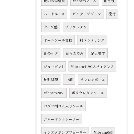
靴の寿命延長
Vibramソール
耐久性
ハードユース
ビンテージブーツ
流行
サイズ感
ポリウレタン
オールソール交換
靴メンテナンス
靴のケア
日々の歩み
足元美学
ジョーダン1
Vibram419Cスパイクレス
跡形処理
中底
ラフレンボール
Vibram2060
ポリウレタンソール
ペダラ柄ゴム入りソール
ジャーマントレーナー
インスタポンプフューリー
Vibram063