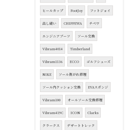
ヒールカップ
FootJoy
フットジョイ
出し縫い
CHIPPEWA
チペワ
エンジニアブーツ
ソール交換
Vibram4014
Timberland
Vibram1136
ECCO
ゴルフシューズ
NIKE
ソール剥がれ修理
ソール内クッション交換
EVAスポンジ
Vibram100
オールソール交換修理
Vibram419C
ICON
Clarks
クラークス
デザートトレック