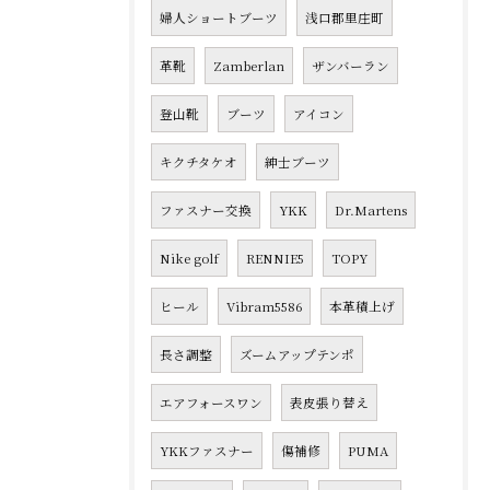
婦人ショートブーツ
浅口郡里庄町
革靴
Zamberlan
ザンバーラン
登山靴
ブーツ
アイコン
キクチタケオ
紳士ブーツ
ファスナー交換
YKK
Dr.Martens
Nike golf
RENNIE5
TOPY
ヒール
Vibram5586
本革積上げ
長さ調整
ズームアップテンポ
エアフォースワン
表皮張り替え
YKKファスナー
傷補修
PUMA