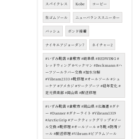
スパイクレス
Kobe
コービー
生ゴムソール
ニューバランススニーカー
バッシュ
ボンド接着
ナイキエアジョーダン7
ネイチャー2
#いずみ靴店 #倉敷市 #岐阜県 #REDWING #
レッドウィング #ベックマン #Beckmann #ハ
ーフソールラバー交換 #加水分解
#Vibram2333 #靴修理 #オールソール #シュ
ーケア #アメカジ #ワークブーツ #経年変化 #
足元倶楽部 #岡山県 #配送修理
#いずみ靴店 #倉敷市 #岡山県 #北海道 #ダナ
ー #Danner #ダナーライト #Vibram1319
#ArcticGrip #アークティックグリップ #ソー
ル交換 #靴修理 #オールソール #冬靴 #防滑ソ
ール #配送修理 #Vibram #ビブラムソール