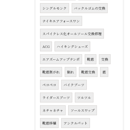
シングルモンク
バックルゴムの交換
ナイキエアフォースワン
スパイクレス化オールソール交換修理
ACG
ハイキングシューズ
エアズームアップテンポ
靴底
交換
靴底剥がれ
割れ
靴底交換
底
ペコペコ
バイクブーツ
ライダースブーツ
ツルツル
ネチャネチャ
ソールスワップ
靴底移植
アンクルパット