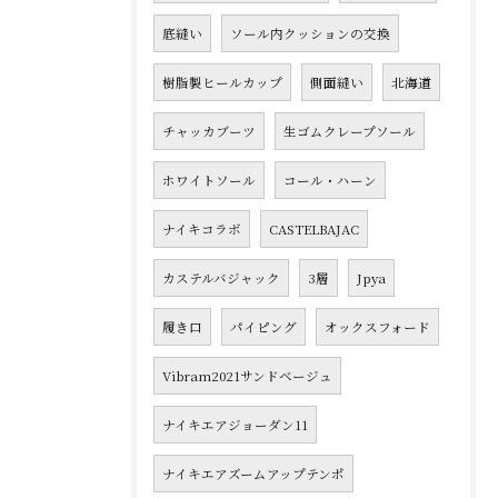
底縫い
ソール内クッションの交換
樹脂製ヒールカップ
側面縫い
北海道
チャッカブーツ
生ゴムクレープソール
ホワイトソール
コール・ハーン
ナイキコラボ
CASTELBAJAC
カステルバジャック
3層
Jpya
履き口
パイピング
オックスフォード
Vibram2021サンドベージュ
ナイキエアジョーダン11
ナイキエアズームアップテンポ