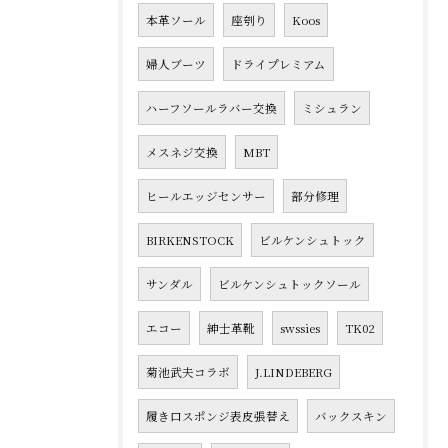
本革ソール
座刳り
Koos
婦人ブーツ
ドライプレミアム
ハーフソールラバー交換
ミシュラン
メスネジ交換
MBT
ヒールエッジセンサー
部分修理
BIRKENSTOCK
ビルケンシュトック
サンダル
ビルケンシュトックソール
エコー
紳士革靴
swssies
TK02
菊池武夫コラボ
J.LINDEBERG
履き口スポンジ表皮張替え
バックスキン