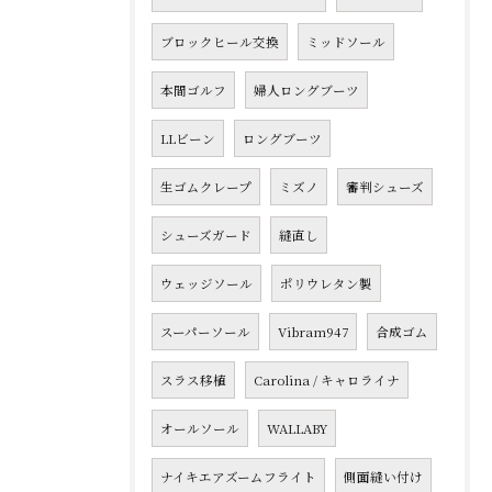
ブロックヒール交換
ミッドソール
本間ゴルフ
婦人ロングブーツ
LLビーン
ロングブーツ
生ゴムクレープ
ミズノ
審判シューズ
シューズガード
縫直し
ウェッジソール
ポリウレタン製
スーパーソール
Vibram947
合成ゴム
スラス移植
Carolina / キャロライナ
オールソール
WALLABY
ナイキエアズームフライト
側面縫い付け