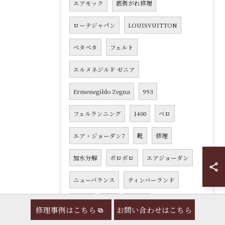
エアモック
底剥がれ修理
ローテジャパン
LOUISVUITTON
ベタベタ
フェルト
エルメネジルド ゼニア
Ermenegildo Zegna
993
フェルランニング
1400
ベロ
エア・ジョーダン7
靴
修理
加水分解
ボロボロ
エアジョーダン
ニューバランス
ティンバーランド
ナイキ
破損
かかと
修理事例はこちら
お問い合わせはこちら
ルイ・ヴィトン
すり減り