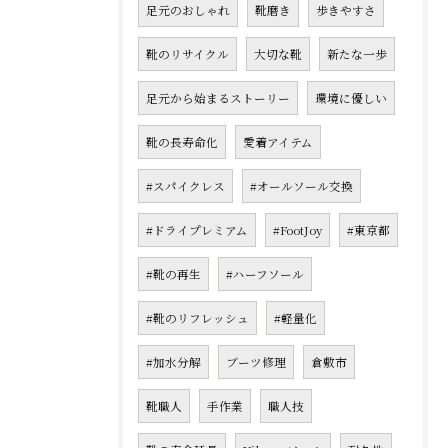
足元のおしゃれ
靴磨き
歩きやすさ
靴のリサイクル
大切な靴
新たな一歩
足元から始まるストーリー
環境に優しい
靴の長寿命化
愛着アイテム
#スパイクレス
#オールソール交換
#ドライプレミアム
#FootJoy
#東京都
#靴の再生
#ハーフソール
#靴のリフレッシュ
#軽量化
#加水分解
ブーツ修理
倉敷市
靴職人
手作業
職人技