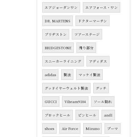
エアジョーダンワン
エアフォース・ワン
DR. MARTENS
ドクターマーチン
ブリヂストン
ツアーステージ
BRIDGESTONE
滑り部分
スニーカーライニング
アディダス
adidas
製法
マッケイ製法
グッドイヤーウェルト製法
グッチ
GUCCI
Vibram9104
ソール割れ
ブロックヒール
ピンヒール
and1
shoes
Air Force
Mizuno
プーマ