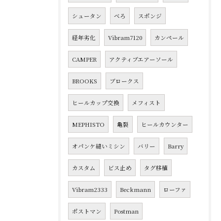
シュータン
べろ
スポンジ
経年劣化
Vibram7120
カンペール
CAMPER
アクティブエアーソール
BROOKS
ブロークス
ヒールカップ交換
メフィスト
MEPHISTO
亀裂
ヒールカウンター
オパンケ縫いミシン
バリー
Barry
カスタム
ビス止め
タグ移植
Vibram2333
Beckmann
ローファ
ポストマン
Postman