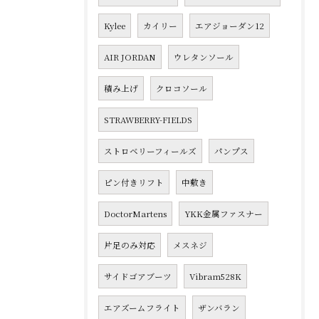
Kylee
カイリー
エアジョーダン12
AIR JORDAN
ウレタンソール
積み上げ
クロコソール
STRAWBERRY-FIELDS
ストロベリーフィールズ
パンプス
ピン付きリフト
中敷き
DoctorMartens
YKK金属ファスナー
片足のみ対応
メスネジ
サイドゴアブーツ
Vibram528K
エアズームフライト
ザンバラン