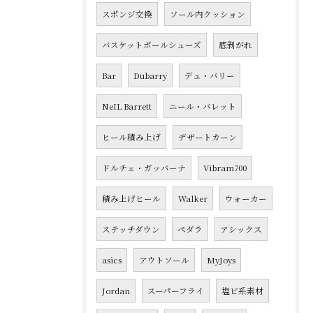
スポンジ交換
ソール内クッション
バスケットボールシューズ
底剥がれ
Bar
Dubarry
デュ・バリー
NeIL Barrett
ニール・バレット
ヒール積み上げ
デザートカーン
ドルチェ・ガッバーナ
Vibram700
積み上げヒール
Walker
ウォーカー
ステッチダウン
ペダラ
アシックス
asics
アウトソール
MyJoys
Jordan
スーパーフライ
塩ビ系素材