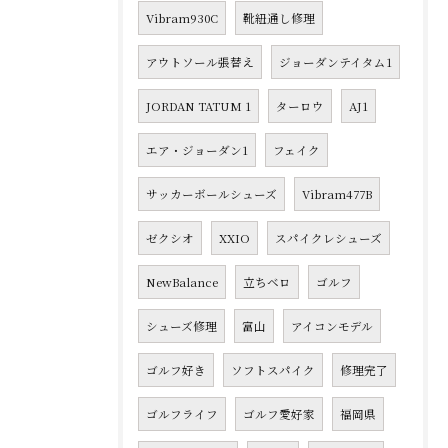
Vibram930C
靴紐通し修理
アウトソール張替え
ジョーダンテイタム1
JORDAN TATUM 1
ターロウ
AJ1
エア・ジョーダン1
フェイク
サッカーボールシューズ
Vibram477B
ゼクシオ
XXIO
スパイクレシューズ
NewBalance
立ちベロ
ゴルフ
シューズ修理
富山
アイコンモデル
ゴルフ好き
ソフトスパイク
修理完了
ゴルフライフ
ゴルフ愛好家
福岡県