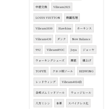
中底交換
Vibram2021
LOUIS VUITTON
側面処理
Vibram1030
Hawkins
ホーキンス
Vibram430
ダンク
New Balance
992
Vibram893C
Joya
ジョーヤ
ウォーキングシューズ
厚底
積上げ
TOPY社
クロコ柄ソール
REDWING
レッドウィング
Vibram4014白
合成ゴムミッドソール
ウェッジヒール
八方ミシン
本革
スパイクレス化