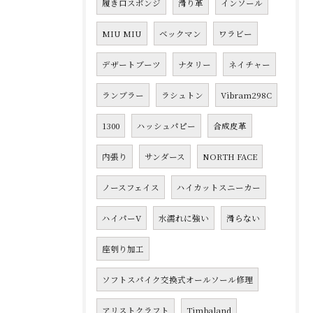
履き口スポンジ
滑り革
インソール
MIU MIU
ベックマン
ワラビー
デザートブーツ
ナタリー
ネイチャー
ランブラー
ラシュトン
Vibram298C
1300
ハッシュパピー
合成皮革
内張り
サンダース
NORTH FACE
ノースフェイス
ハイカットスニーカー
ハイパーV
水濡れに強い
滑らない
座刳り加工
ソフトスパイク交換式オールソール修理
アリストクラフト
Timbaland