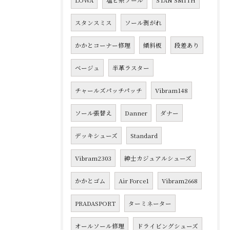
LOWA
塩ビ系ソール
STAN SMITH
スタンスミス
ソール剥がれ
かかとコーナー修理
傾斜板
段差あり
ベージュ
半革ラスター
チャールズパッチパッチ
Vibram148
ソール張替え
Danner
ダナー
デッキシューズ
Standard
Vibram2303
紳士カジュアルシューズ
かかとゴム
Air Force1
Vibram2668
PRADASPORT
ターミネーター
オールソール修理
ドライビングシューズ