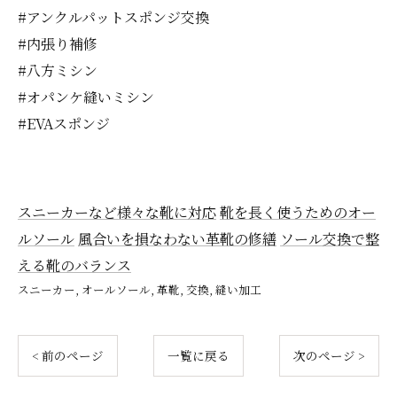
#アンクルパットスポンジ交換
#内張り補修
#八方ミシン
#オパンケ縫いミシン
#EVAスポンジ
スニーカーなど様々な靴に対応
靴を長く使うためのオー
ルソール
風合いを損なわない革靴の修繕
ソール交換で整
える靴のバランス
スニーカー
オールソール
革靴
交換
縫い加工
< 前のページ
一覧に戻る
次のページ >