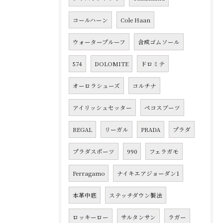
コールハーン
Cole Haan
ウォータープルーフ
合成ゴムソール
574
DOLOMITE
ドロミテ
オーロラシューズ
コルチナ
アイリッシュセッター
ペコスブーツ
REGAL
リーガル
PRADA
プラダ
プラダスポーツ
990
フェラガモ
Ferragamo
ナイキエアジョーダン1
本革中底
ステッチダウン製法
ロッキーロー
サルタンサン
ラガー