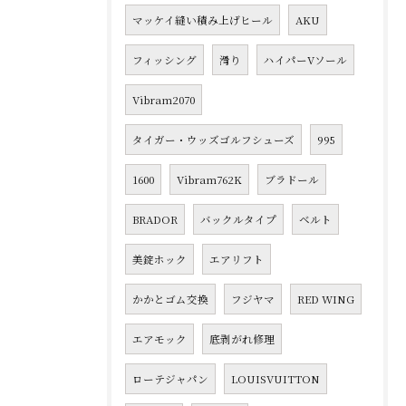
マッケイ縫い積み上げヒール
AKU
フィッシング
滑り
ハイパーVソール
Vibram2070
タイガー・ウッズゴルフシューズ
995
1600
Vibram762K
ブラドール
BRADOR
バックルタイプ
ベルト
美錠ホック
エアリフト
かかとゴム交換
フジヤマ
RED WING
エアモック
底剥がれ修理
ローテジャパン
LOUISVUITTON