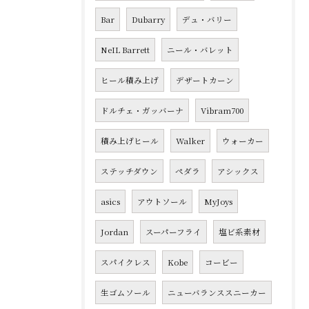
Bar
Dubarry
デュ・バリー
NeIL Barrett
ニール・バレット
ヒール積み上げ
デザートカーン
ドルチェ・ガッバーナ
Vibram700
積み上げヒール
Walker
ウォーカー
ステッチダウン
ペダラ
アシックス
asics
アウトソール
MyJoys
Jordan
スーパーフライ
塩ビ系素材
スパイクレス
Kobe
コービー
生ゴムソール
ニューバランススニーカー