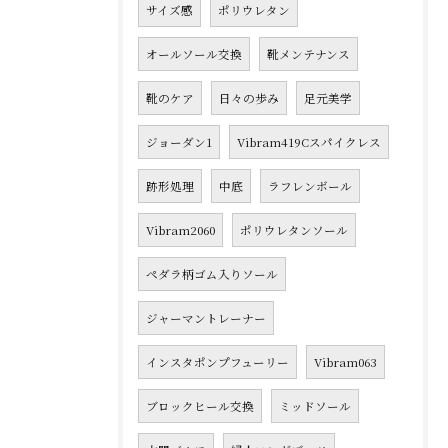
サイズ感
ポリウレタン
オールソール交換
靴メンテナンス
靴のケア
日々の歩み
足元美学
ジョーダン1
Vibram419Cスパイクレス
跡形処理
中底
ラフレンボール
Vibram2060
ポリウレタンソール
ペダラ柄ゴム入りソール
ジャーマントレーナー
インスタポンプフューリー
Vibram063
ブロックヒール交換
ミッドソール