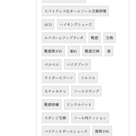
スパイクレス化オールソール交換修理
ACG
ハイキングシューズ
エアズームアップテンポ
靴底
交換
靴底剥がれ
割れ
靴底交換
底
ペコペコ
バイクブーツ
ライダースブーツ
ツルツル
ネチャネチャ
ソールスワップ
靴底移植
アンクルパット
スポンジ交換
ソール内クッション
バスケットボールシューズ
底剥がれ