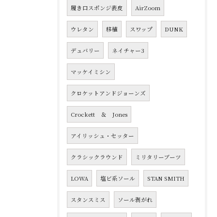
履き口スポンジ表皮
AirZoom
ウレタン
移植
スワップ
DUNK
デュバリー
ネイチャー3
マッケイミシン
クロケットアンドジョーンズ
Crockett ＆ Jones
アイリッシュ・セッター
クラシックラウンド
ミリタリーブーツ
LOWA
塩ビ系ソール
STAN SMITH
スタンスミス
ソール剥がれ