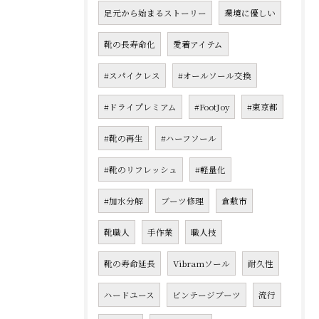
足元から始まるストーリー
環境に優しい
靴の長寿命化
愛着アイテム
#スパイクレス
#オールソール交換
#ドライプレミアム
#FootJoy
#東京都
#靴の再生
#ハーフソール
#靴のリフレッシュ
#軽量化
#加水分解
ブーツ修理
倉敷市
靴職人
手作業
職人技
靴の寿命延長
Vibramソール
耐久性
ハードユース
ビンテージブーツ
流行