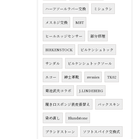
ハーフソールラバー交換
ミシュラン
メスネジ交換
MBT
ヒールエッジセンサー
部分修理
BIRKENSTOCK
ビルケンシュトック
サンダル
ビルケンシュトックソール
エコー
紳士革靴
swssies
TK02
菊池武夫コラボ
J.LINDEBERG
履き口スポンジ表皮張替え
バックスキン
染め直し
Blundstone
ブランドストーン
ソフトスパイク交換式