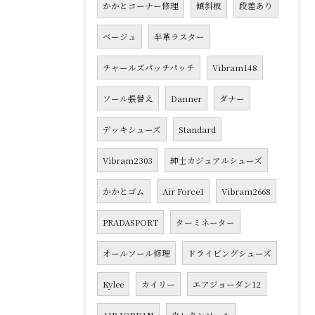
かかとコーナー修理
傾斜板
段差あり
ベージュ
半革ラスター
チャールズパッチパッチ
Vibram148
ソール張替え
Danner
ダナー
デッキシューズ
Standard
Vibram2303
紳士カジュアルシューズ
かかとゴム
Air Force1
Vibram2668
PRADASPORT
ターミネーター
オールソール修理
ドライビングシューズ
Kylee
カイリー
エアジョーダン12