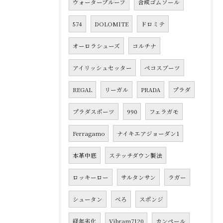
ウォータープルーフ
合成ゴムソール
574
DOLOMITE
ドロミテ
オーロラシューズ
コルチナ
アイリッシュセッター
ペコスブーツ
REGAL
リーガル
PRADA
プラダ
プラダスポーツ
990
フェラガモ
Ferragamo
ナイキエアジョーダン1
本革中底
ステッチダウン製法
ロッキーロー
サルタンサン
ラガー
シュータン
べろ
スポンジ
経年劣化
Vibram7120
カンペール