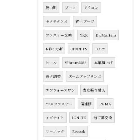
登山靴
ブーツ
アイコン
キクチタケオ
紳士ブーツ
ファスナー交換
YKK
Dr.Martens
Nike golf
RENNIE5
TOPY
ヒール
Vibram5586
本革積上げ
長さ調整
ズームアップテンポ
エアフォースワン
表皮張り替え
YKKファスナー
傷補修
PUMA
イグナイト
IGNITE
当て革交換
リーボック
Reebok