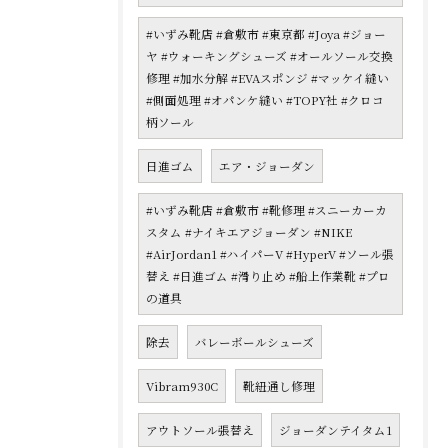
#いずみ靴店 #倉敷市 #東京都 #Joya #ジョー
ヤ #ウォーキングシューズ #オールソール交換
修理 #加水分解 #EVAスポンジ #マッケイ縫い
#側面処理 #オパンケ縫い #TOPY社 #クロコ
柄ソール
日進ゴム
エア・ジョーダン
#いずみ靴店 #倉敷市 #靴修理 #スニーカーカ
スタム #ナイキエアジョーダン #NIKE
#AirJordan1 #ハイパーV #HyperV #ソール張
替え #日進ゴム #滑り止め #船上作業靴 #プロ
の道具
除去
バレーボールシューズ
Vibram930C
靴紐通し修理
アウトソール張替え
ジョーダンテイタム1