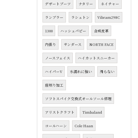
デザートブーツ
ナタリー
ネイチャー
ランブラー
ラシュトン
Vibram298C
1300
ハッシュパピー
合成皮革
内張り
サンダース
NORTH FACE
ノースフェイス
ハイカットスニーカー
ハイパーV
水濡れに強い
滑らない
座刳り加工
ソフトスパイク交換式オールソール修理
アリストクラフト
Timbaland
コールハーン
Cole Haan