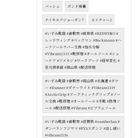
バッシュ
ボンド接着
ナイキエアジョーダン7
ネイチャー2
#いずみ靴店 #倉敷市 #岐阜県 #REDWING #
レッドウィング #ベックマン #Beckmann #ハ
ーフソールラバー交換 #加水分解
#Vibram2333 #靴修理 #オールソール #シュ
ーケア #アメカジ #ワークブーツ #経年変化 #
足元倶楽部 #岡山県 #配送修理
#いずみ靴店 #倉敷市 #岡山県 #北海道 #ダナ
ー #Danner #ダナーライト #Vibram1319
#ArcticGrip #アークティックグリップ #ソー
ル交換 #靴修理 #オールソール #冬靴 #防滑ソ
ール #配送修理 #Vibram #ビブラムソール
#いずみ靴店 #倉敷市 #滋賀県 #zamberlan #
ザンバランフジヤマ #EVAスポンジ #出し縫い
#vibram1136