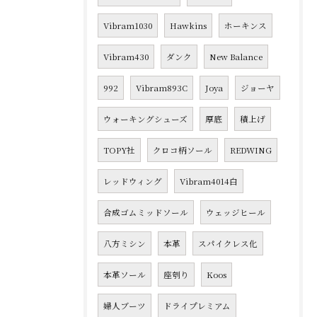
Vibram1030
Hawkins
ホーキンス
Vibram430
ダンク
New Balance
992
Vibram893C
Joya
ジョーヤ
ウォーキングシューズ
厚底
積上げ
TOPY社
クロコ柄ソール
REDWING
レッドウィング
Vibram4014白
合成ゴムミッドソール
ウェッジヒール
八方ミシン
本革
スパイクレス化
本革ソール
座刳り
Koos
婦人ブーツ
ドライプレミアム