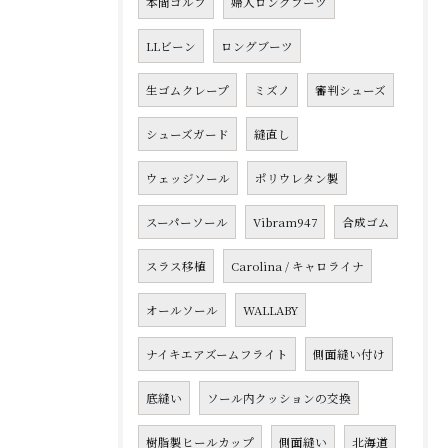
本間ゴルフ
婦人ロングブーツ
LLビーン
ロングブーツ
生ゴムクレープ
ミズノ
審判シューズ
シューズガード
縫直し
ウェッジソール
ポリウレタン製
スーパーソール
Vibram947
合成ゴム
スラス移植
Carolina / キャロライナ
オールソール
WALLABY
ナイキエアズームフライト
側面縫い付け
底縫い
ソール内クッションの交換
樹脂製ヒールカップ
側面縫い
北海道