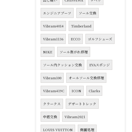
出し縫い
CHIPPEWA
チペワ
エンジニアブーツ
ソール交換
Vibram4014
Timberland
Vibram1136
ECCO
ゴルフシューズ
NIKE
ソール剥がれ修理
ソール内クッション交換
EVAスポンジ
Vibram100
オールソール交換修理
Vibram419C
ICON
Clarks
クラークス
デザートトレック
中底交換
Vibram2021
LOUIS VUITTON
側面処理