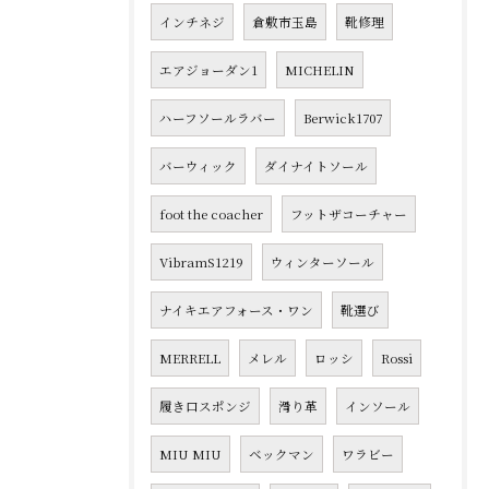
インチネジ
倉敷市玉島
靴修理
エアジョーダン1
MICHELIN
ハーフソールラバー
Berwick1707
バーウィック
ダイナイトソール
foot the coacher
フットザコーチャー
VibramS1219
ウィンターソール
ナイキエアフォース・ワン
靴選び
MERRELL
メレル
ロッシ
Rossi
履き口スポンジ
滑り革
インソール
MIU MIU
ベックマン
ワラビー