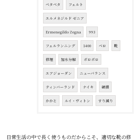
ベタベタ
フェルト
エルメネジルド ゼニア
Ermenegildo Zegna
993
フェルランニング
1400
ベロ
靴
修理
加水分解
ボロボロ
エアジョーダン
ニューバランス
ティンバーランド
ナイキ
破損
かかと
ルイ・ヴィトン
すり減り
日常生活の中で長く使うものだからこそ、適切な靴の修