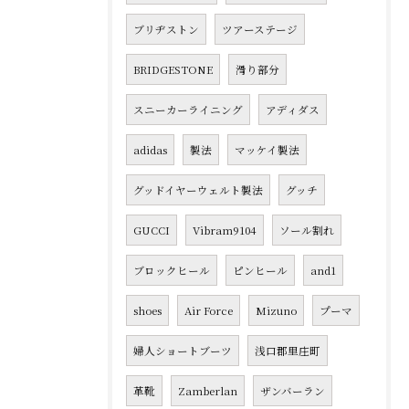
ブリヂストン
ツアーステージ
BRIDGESTONE
滑り部分
スニーカーライニング
アディダス
adidas
製法
マッケイ製法
グッドイヤーウェルト製法
グッチ
GUCCI
Vibram9104
ソール割れ
ブロックヒール
ピンヒール
and1
shoes
Air Force
Mizuno
プーマ
婦人ショートブーツ
浅口郡里庄町
革靴
Zamberlan
ザンバーラン