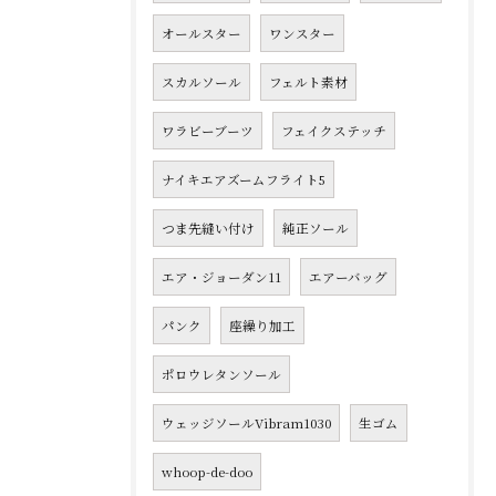
オールスター
ワンスター
スカルソール
フェルト素材
ワラビーブーツ
フェイクステッチ
ナイキエアズームフライト5
つま先縫い付け
純正ソール
エア・ジョーダン11
エアーバッグ
パンク
座繰り加工
ポロウレタンソール
ウェッジソールVibram1030
生ゴム
whoop-de-doo