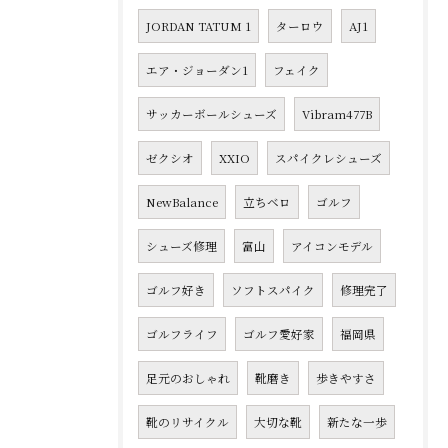
JORDAN TATUM 1
ターロウ
AJ1
エア・ジョーダン1
フェイク
サッカーボールシューズ
Vibram477B
ゼクシオ
XXIO
スパイクレシューズ
NewBalance
立ちベロ
ゴルフ
シューズ修理
富山
アイコンモデル
ゴルフ好き
ソフトスパイク
修理完了
ゴルフライフ
ゴルフ愛好家
福岡県
足元のおしゃれ
靴磨き
歩きやすさ
靴のリサイクル
大切な靴
新たな一歩