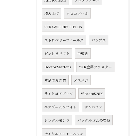
AIR JORDAN
ウレタンソール
積み上げ
クロコソール
STRAWBERRY-FIELDS
ストロベリーフィールズ
パンプス
ピン付きリフト
中敷き
DoctorMartens
YKK金属ファスナー
片足のみ対応
メスネジ
サイドゴアブーツ
Vibram528K
エアズームフライト
ザンバラン
シングルモンク
バックルゴムの交換
ナイキエアフォースワン