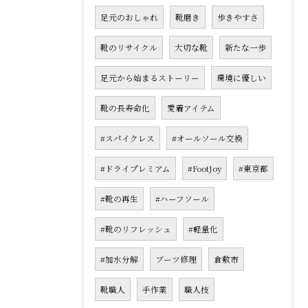
足元のおしゃれ
靴磨き
歩きやすさ
靴のリサイクル
大切な靴
新たな一歩
足元から始まるストーリー
環境に優しい
靴の長寿命化
愛着アイテム
#スパイクレス
#オールソール交換
#ドライプレミアム
#FootJoy
#東京都
#靴の再生
#ハーフソール
#靴のリフレッシュ
#軽量化
#加水分解
ブーツ修理
倉敷市
靴職人
手作業
職人技