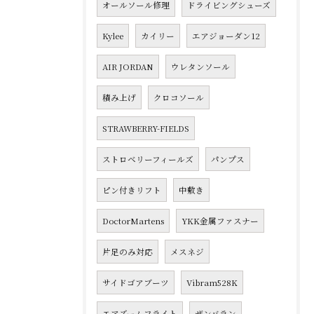
オールソール修理
ドライビングシューズ
Kylee
カイリー
エアジョーダン12
AIR JORDAN
ウレタンソール
積み上げ
クロコソール
STRAWBERRY-FIELDS
ストロベリーフィールズ
パンプス
ピン付きリフト
中敷き
DoctorMartens
YKK金属ファスナー
片足のみ対応
メスネジ
サイドゴアブーツ
Vibram528K
エアズームフライト
ザンバラン