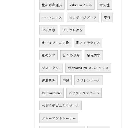
靴の寿命延長
Vibramソール
耐久性
ハードユース
ビンテージブーツ
流行
サイズ感
ポリウレタン
オールソール交換
靴メンテナンス
靴のケア
日々の歩み
足元美学
ジョーダン1
Vibram419Cスパイクレス
跡形処理
中底
ラフレンボール
Vibram2060
ポリウレタンソール
ペダラ柄ゴム入りソール
ジャーマントレーナー