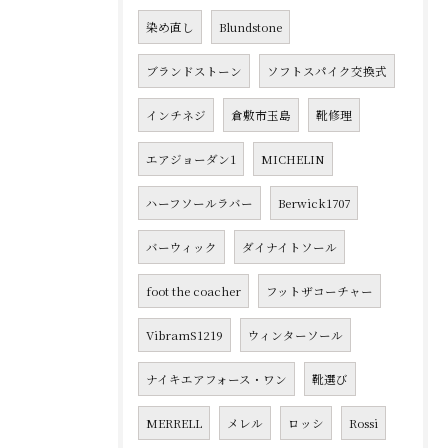
染め直し
Blundstone
ブランドストーン
ソフトスパイク交換式
インチネジ
倉敷市玉島
靴修理
エアジョーダン1
MICHELIN
ハーフソールラバー
Berwick1707
バーウィック
ダイナイトソール
foot the coacher
フットザコーチャー
VibramS1219
ウィンターソール
ナイキエアフォース・ワン
靴選び
MERRELL
メレル
ロッシ
Rossi