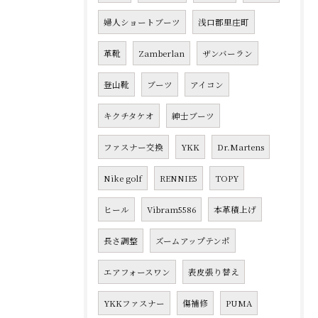
婦人ショートブーツ
浅口郡里庄町
革靴
Zamberlan
ザンバーラン
登山靴
ブーツ
アイコン
キクチタケオ
紳士ブーツ
ファスナー交換
YKK
Dr.Martens
Nike golf
RENNIE5
TOPY
ヒール
Vibram5586
本革積上げ
長さ調整
ズームアップテンポ
エアフォースワン
表皮張り替え
YKKファスナー
傷補修
PUMA