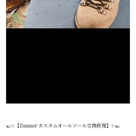
👞✨【Danner カスタムオールソール交換修理】✨👞