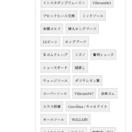
インスタポンプフューリー
Vibram063
ブロックヒール交換
ミッドソール
本間ゴルフ
婦人ロングブーツ
LLビーン
ロングブーツ
生ゴムクレープ
ミズノ
審判シューズ
シューズガード
縫直し
ウェッジソール
ポリウレタン製
スーパーソール
Vibram947
合成ゴム
スラス移植
Carolina / キャロライナ
オールソール
WALLABY