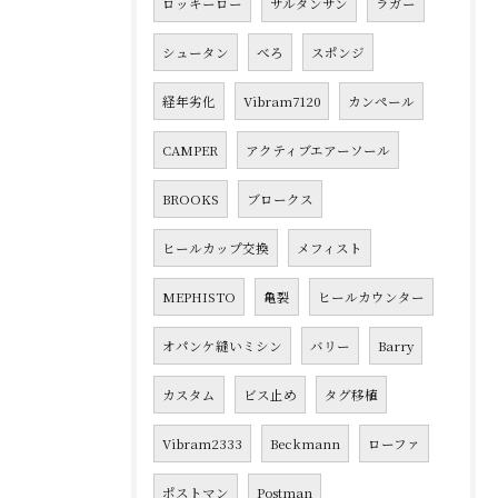
ロッキーロー
サルタンサン
ラガー
シュータン
べろ
スポンジ
経年劣化
Vibram7120
カンペール
CAMPER
アクティブエアーソール
BROOKS
ブロークス
ヒールカップ交換
メフィスト
MEPHISTO
亀裂
ヒールカウンター
オパンケ縫いミシン
バリー
Barry
カスタム
ビス止め
タグ移植
Vibram2333
Beckmann
ローファ
ポストマン
Postman