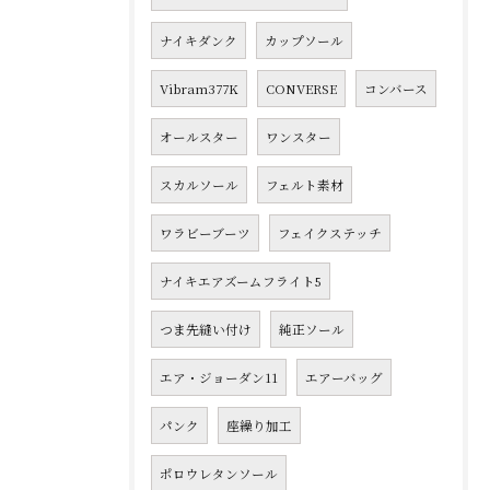
ナイキダンク
カップソール
Vibram377K
CONVERSE
コンバース
オールスター
ワンスター
スカルソール
フェルト素材
ワラビーブーツ
フェイクステッチ
ナイキエアズームフライト5
つま先縫い付け
純正ソール
エア・ジョーダン11
エアーバッグ
パンク
座繰り加工
ポロウレタンソール