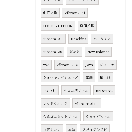
中底交換
Vibram2021
LOUIS VUITTON
側面処理
Vibram1030
Hawkins
ホーキンス
Vibram430
ダンク
New Balance
992
Vibram893C
Joya
ジョーヤ
ウォーキングシューズ
厚底
積上げ
TOPY社
クロコ柄ソール
REDWING
レッドウィング
Vibram4014白
合成ゴムミッドソール
ウェッジヒール
八方ミシン
本革
スパイクレス化