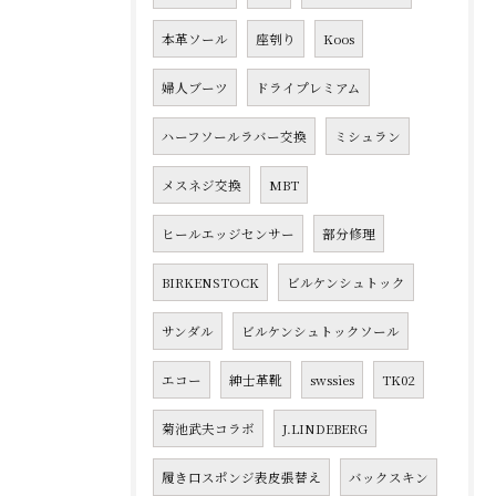
本革ソール
座刳り
Koos
婦人ブーツ
ドライプレミアム
ハーフソールラバー交換
ミシュラン
メスネジ交換
MBT
ヒールエッジセンサー
部分修理
BIRKENSTOCK
ビルケンシュトック
サンダル
ビルケンシュトックソール
エコー
紳士革靴
swssies
TK02
菊池武夫コラボ
J.LINDEBERG
履き口スポンジ表皮張替え
バックスキン