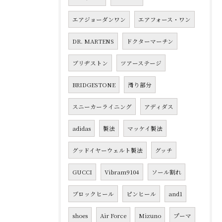
エアジョーダンワン
エアフォース・ワン
DR. MARTENS
ドクターマーチン
ブリヂストン
ツアーステージ
BRIDGESTONE
滑り部分
スニーカーライニング
アディダス
adidas
製法
マッケイ製法
グッドイヤーウェルト製法
グッチ
GUCCI
Vibram9104
ソール割れ
ブロックヒール
ピンヒール
and1
shoes
Air Force
Mizuno
プーマ