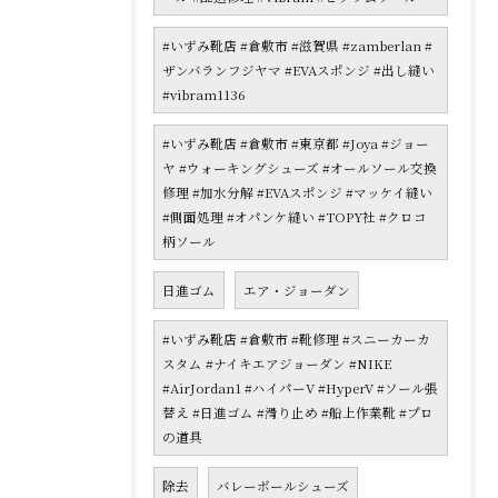
#いずみ靴店 #倉敷市 #滋賀県 #zamberlan #
ザンバランフジヤマ #EVAスポンジ #出し縫い
#vibram1136
#いずみ靴店 #倉敷市 #東京都 #Joya #ジョー
ヤ #ウォーキングシューズ #オールソール交換
修理 #加水分解 #EVAスポンジ #マッケイ縫い
#側面処理 #オパンケ縫い #TOPY社 #クロコ
柄ソール
日進ゴム
エア・ジョーダン
#いずみ靴店 #倉敷市 #靴修理 #スニーカーカ
スタム #ナイキエアジョーダン #NIKE
#AirJordan1 #ハイパーV #HyperV #ソール張
替え #日進ゴム #滑り止め #船上作業靴 #プロ
の道具
除去
バレーボールシューズ