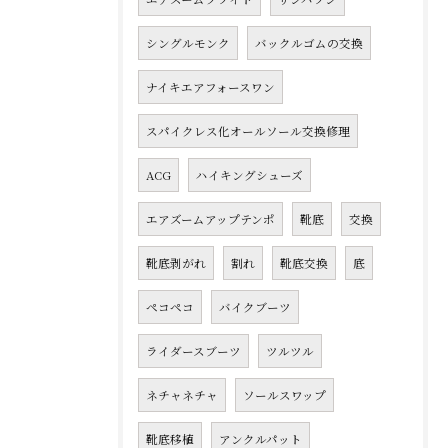
シングルモンク
バックルゴムの交換
ナイキエアフォースワン
スパイクレス化オールソール交換修理
ACG
ハイキングシューズ
エアズームアップテンポ
靴底
交換
靴底剥がれ
割れ
靴底交換
底
ペコペコ
バイクブーツ
ライダースブーツ
ツルツル
ネチャネチャ
ソールスワップ
靴底移植
アンクルパット