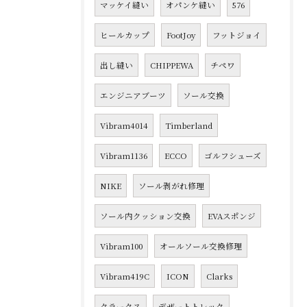
マッケイ縫い
オパンケ縫い
576
ヒールカップ
FootJoy
フットジョイ
出し縫い
CHIPPEWA
チペワ
エンジニアブーツ
ソール交換
Vibram4014
Timberland
Vibram1136
ECCO
ゴルフシューズ
NIKE
ソール剥がれ修理
ソール内クッション交換
EVAスポンジ
Vibram100
オールソール交換修理
Vibram419C
ICON
Clarks
クラークス
デザートトレック