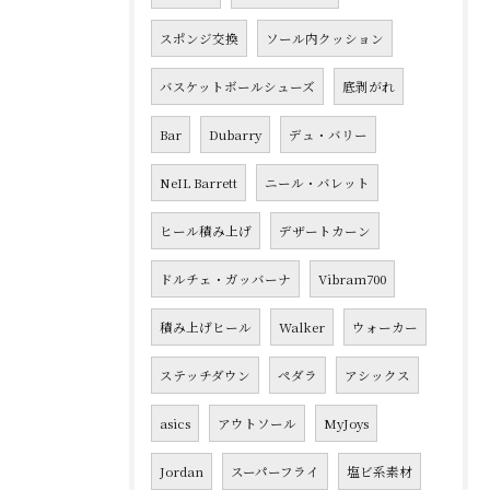
スポンジ交換
ソール内クッション
バスケットボールシューズ
底剥がれ
Bar
Dubarry
デュ・バリー
NeIL Barrett
ニール・バレット
ヒール積み上げ
デザートカーン
ドルチェ・ガッバーナ
Vibram700
積み上げヒール
Walker
ウォーカー
ステッチダウン
ペダラ
アシックス
asics
アウトソール
MyJoys
Jordan
スーパーフライ
塩ビ系素材