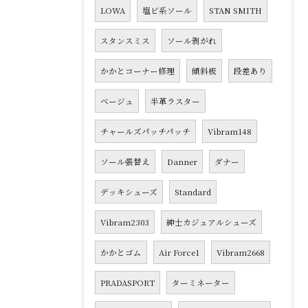
LOWA
塩ビ系ソール
STAN SMITH
スタンスミス
ソール剥がれ
かかとコーナー修理
傾斜板
段差あり
ベージュ
半革ラスター
チャールズパッチパッチ
Vibram148
ソール張替え
Danner
ダナー
デッキシューズ
Standard
Vibram2303
紳士カジュアルシューズ
かかとゴム
Air Force1
Vibram2668
PRADASPORT
ターミネーター