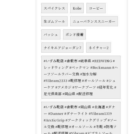
スパイクレス
Kobe
コービー
生ゴムソール
ニューバランススニーカー
バッシュ
ボンド接着
ナイキエアジョーダン7
ネイチャー2
#いずみ靴店 #倉敷市 #岐阜県 #REDWING #
レッドウィング #ベックマン #Beckmann #ハ
ーフソールラバー交換 #加水分解
#Vibram2333 #靴修理 #オールソール #シュ
ーケア #アメカジ #ワークブーツ #経年変化 #
足元倶楽部 #岡山県 #配送修理
#いずみ靴店 #倉敷市 #岡山県 #北海道 #ダナ
ー #Danner #ダナーライト #Vibram1319
#ArcticGrip #アークティックグリップ #ソー
ル交換 #靴修理 #オールソール #冬靴 #防滑ソ
ール #配送修理 #Vibram #ビブラムソール