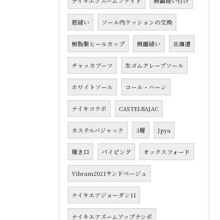
ナイキエアズームフライト
側面縫い付け
底縫い
ソール内クッションの交換
樹脂製ヒールカップ
側面縫い
北海道
チャッカブーツ
生ゴムクレープソール
ホワイトソール
コール・ハーン
ナイキコラボ
CASTELBAJAC
カステルバジャック
3層
Jpya
履き口
パイピング
オックスフォード
Vibram2021サンドベージュ
ナイキエアジョーダン11
ナイキエアズームアップテンポ