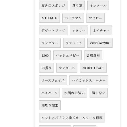
履き口スポンジ
滑り革
インソール
MIU MIU
ベックマン
ワラビー
デザートブーツ
ナタリー
ネイチャー
ランブラー
ラシュトン
Vibram298C
1300
ハッシュパピー
合成皮革
内張り
サンダース
NORTH FACE
ノースフェイス
ハイカットスニーカー
ハイパーV
水濡れに強い
滑らない
座刳り加工
ソフトスパイク交換式オールソール修理