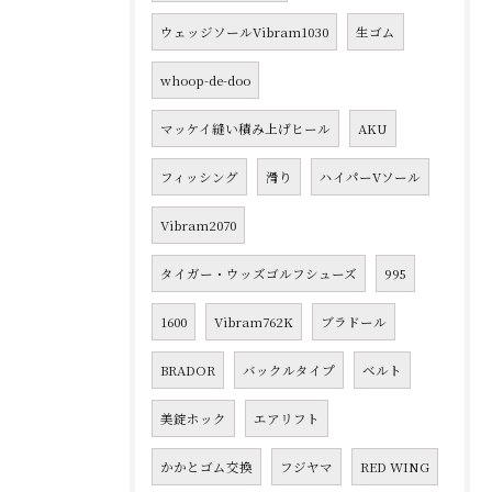
ウェッジソールVibram1030
生ゴム
whoop-de-doo
マッケイ縫い積み上げヒール
AKU
フィッシング
滑り
ハイパーVソール
Vibram2070
タイガー・ウッズゴルフシューズ
995
1600
Vibram762K
ブラドール
BRADOR
バックルタイプ
ベルト
美錠ホック
エアリフト
かかとゴム交換
フジヤマ
RED WING