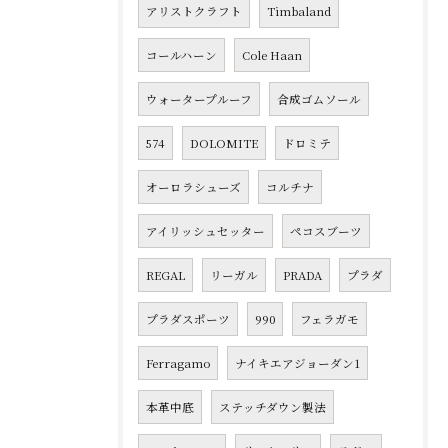
アリストクラフト
Timbaland
コールハーン
Cole Haan
ウォータープルーフ
合成ゴムソール
574
DOLOMITE
ドロミテ
オーロラシューズ
コルチナ
アイリッシュセッター
ペコスブーツ
REGAL
リーガル
PRADA
プラダ
プラダスポーツ
990
フェラガモ
Ferragamo
ナイキエアジョーダン1
本革中底
ステッチダウン製法