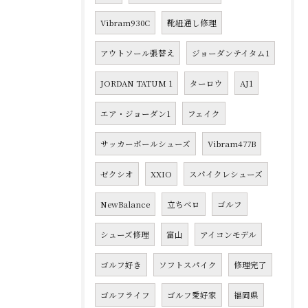
Vibram930C
靴紐通し修理
アウトソール張替え
ジョーダンテイタム1
JORDAN TATUM 1
ターロウ
AJ1
エア・ジョーダン1
フェイク
サッカーボールシューズ
Vibram477B
ゼクシオ
XXIO
スパイクレシューズ
NewBalance
立ちベロ
ゴルフ
シューズ修理
富山
アイコンモデル
ゴルフ好き
ソフトスパイク
修理完了
ゴルフライフ
ゴルフ愛好家
福岡県