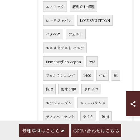
エアモック
底剥がれ修理
ローテジャパン
LOUISVUITTON
ベタベタ
フェルト
エルメネジルド ゼニア
Ermenegildo Zegna
993
フェルランニング
1400
ベロ
靴
修理
加水分解
ボロボロ
エアジョーダン
ニューバランス
ティンバーランド
ナイキ
破損
修理事例はこちら
お問い合わせはこちら
かかと
ルイ・ヴィトン
すり減り