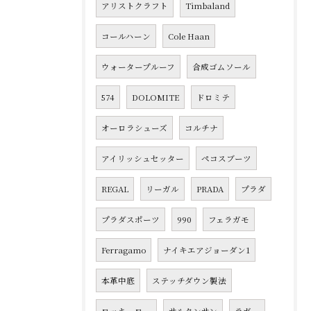
アリストクラフト
Timbaland
コールハーン
Cole Haan
ウォータープルーフ
合成ゴムソール
574
DOLOMITE
ドロミテ
オーロラシューズ
コルチナ
アイリッシュセッター
ペコスブーツ
REGAL
リーガル
PRADA
プラダ
プラダスポーツ
990
フェラガモ
Ferragamo
ナイキエアジョーダン1
本革中底
ステッチダウン製法