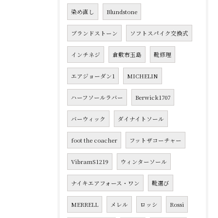
染め直し
Blundstone
ブランドストーン
ソフトスパイク交換式
インチネジ
倉敷市玉島
靴修理
エアジョーダン1
MICHELIN
ハーフソールラバー
Berwick1707
バーウィック
ダイナイトソール
foot the coacher
フットザコーチャー
VibramS1219
ウィンターソール
ナイキエアフォース・ワン
靴選び
MERRELL
メレル
ロッシ
Rossi