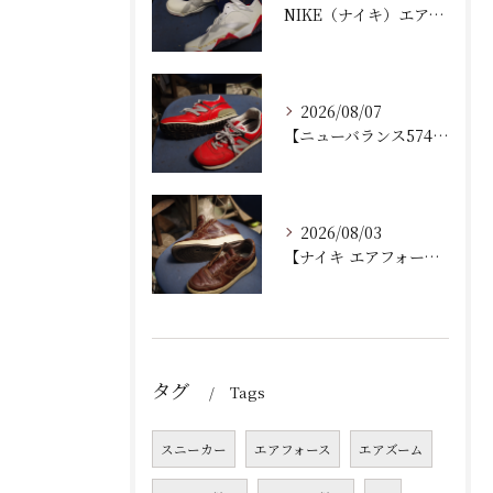
NIKE（ナイキ）エアジョーダン7の加水分解修理！ミッドソール交換とオパンケ縫い補強で復活させるプロの技
2026/08/07
【ニューバランス574修理】加水分解したウェッジヒールの部分交換手順と費用・耐久性を徹底解説！
2026/08/03
【ナイキ エアフォース1 修理】加水分解したソール内部クッション交換＆オパンケ縫いで劇的復活！
タグ
Tags
スニーカー
エアフォース
エアズーム