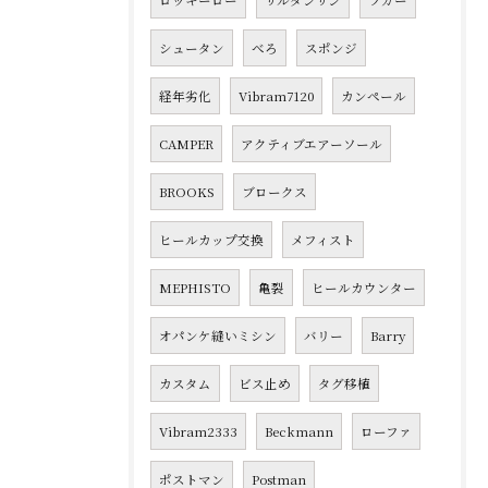
ロッキーロー
サルタンサン
ラガー
シュータン
べろ
スポンジ
経年劣化
Vibram7120
カンペール
CAMPER
アクティブエアーソール
BROOKS
ブロークス
ヒールカップ交換
メフィスト
MEPHISTO
亀裂
ヒールカウンター
オパンケ縫いミシン
バリー
Barry
カスタム
ビス止め
タグ移植
Vibram2333
Beckmann
ローファ
ポストマン
Postman