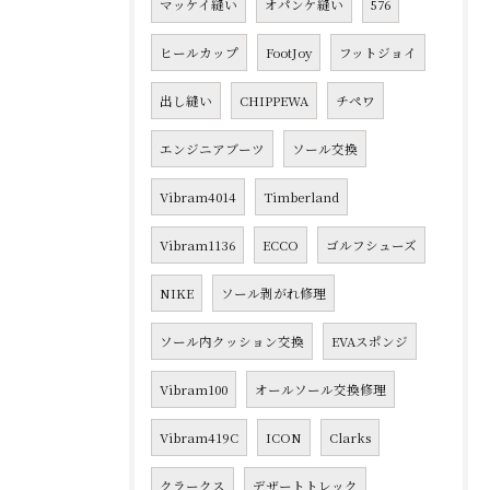
マッケイ縫い
オパンケ縫い
576
ヒールカップ
FootJoy
フットジョイ
出し縫い
CHIPPEWA
チペワ
エンジニアブーツ
ソール交換
Vibram4014
Timberland
Vibram1136
ECCO
ゴルフシューズ
NIKE
ソール剥がれ修理
ソール内クッション交換
EVAスポンジ
Vibram100
オールソール交換修理
Vibram419C
ICON
Clarks
クラークス
デザートトレック