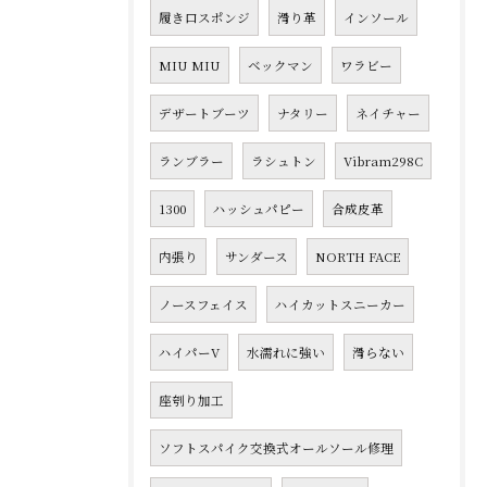
履き口スポンジ
滑り革
インソール
MIU MIU
ベックマン
ワラビー
デザートブーツ
ナタリー
ネイチャー
ランブラー
ラシュトン
Vibram298C
1300
ハッシュパピー
合成皮革
内張り
サンダース
NORTH FACE
ノースフェイス
ハイカットスニーカー
ハイパーV
水濡れに強い
滑らない
座刳り加工
ソフトスパイク交換式オールソール修理