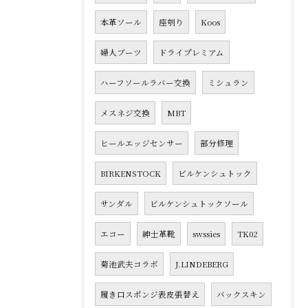
本革ソール
座刳り
Koos
婦人ブーツ
ドライプレミアム
ハーフソールラバー交換
ミシュラン
メスネジ交換
MBT
ヒールエッジセンサー
部分修理
BIRKENSTOCK
ビルケンシュトック
サンダル
ビルケンシュトックソール
エコー
紳士革靴
swssies
TK02
菊池武夫コラボ
J.LINDEBERG
履き口スポンジ表皮張替え
バックスキン