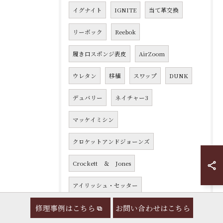
イグナイト
IGNITE
当て革交換
リーボック
Reebok
履き口スポンジ表皮
AirZoom
ウレタン
移植
スワップ
DUNK
デュバリー
ネイチャー3
マッケイミシン
クロケットアンドジョーンズ
Crockett ＆ Jones
アイリッシュ・セッター
修理事例はこちら
お問い合わせはこちら
クラシックラウンド
ミリタリーブーツ