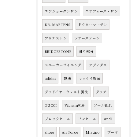
エアジョーダンワン
エアフォース・ワン
DR. MARTENS
ドクターマーチン
ブリヂストン
ツアーステージ
BRIDGESTONE
滑り部分
スニーカーライニング
アディダス
adidas
製法
マッケイ製法
グッドイヤーウェルト製法
グッチ
GUCCI
Vibram9104
ソール割れ
ブロックヒール
ピンヒール
and1
shoes
Air Force
Mizuno
プーマ