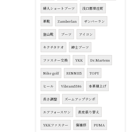
婦人ショートブーツ
浅口郡里庄町
革靴
Zamberlan
ザンバーラン
登山靴
ブーツ
アイコン
キクチタケオ
紳士ブーツ
ファスナー交換
YKK
Dr.Martens
Nike golf
RENNIE5
TOPY
ヒール
Vibram5586
本革積上げ
長さ調整
ズームアップテンポ
エアフォースワン
表皮張り替え
YKKファスナー
傷補修
PUMA