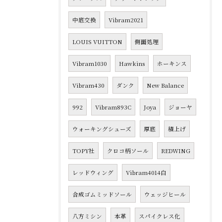
中底交換
Vibram2021
LOUIS VUITTON
側面処理
Vibram1030
Hawkins
ホーキンス
Vibram430
ダンク
New Balance
992
Vibram893C
Joya
ジョーヤ
ウォーキングシューズ
厚底
積上げ
TOPY社
クロコ柄ソール
REDWING
レッドウィング
Vibram4014白
合成ゴムミッドソール
ウェッジヒール
八方ミシン
本革
スパイクレス化