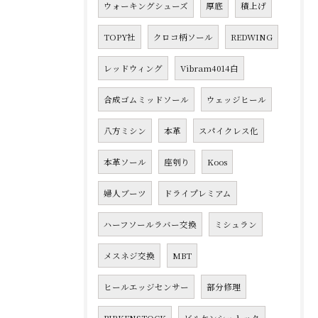
ウォーキングシューズ
厚底
積上げ
TOPY社
クロコ柄ソール
REDWING
レッドウィング
Vibram4014白
合成ゴムミッドソール
ウェッジヒール
八方ミシン
本革
スパイクレス化
本革ソール
座刳り
Koos
婦人ブーツ
ドライプレミアム
ハーフソールラバー交換
ミシュラン
メスネジ交換
MBT
ヒールエッジセンサー
部分修理