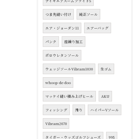
ナイキエアズームフライト5
つま先縫い付け
純正ソール
エア・ジョーダン11
エアーバッグ
パンク
座繰り加工
ポロウレタンソール
ウェッジソールVibram1030
生ゴム
whoop-de-doo
マッケイ縫い積み上げヒール
AKU
フィッシング
滑り
ハイパーVソール
Vibram2070
タイガー・ウッズゴルフシューズ
995