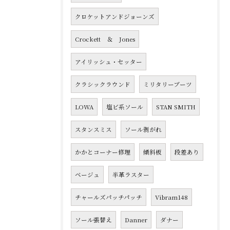
クロケットアンドジョーンズ
Crockett ＆ Jones
アイリッシュ・セッター
クラシックラウンド
ミリタリーブーツ
LOWA
塩ビ系ソール
STAN SMITH
スタンスミス
ソール剥がれ
かかとコーナー修理
傾斜板
段差あり
ベージュ
半革ラスター
チャールズパッチパッチ
Vibram148
ソール張替え
Danner
ダナー