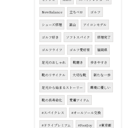
NewBalance
立ちベロ
ゴルフ
シューズ修理
富山
アイコンモデル
ゴルフ好き
ソフトスパイク
修理完了
ゴルフライフ
ゴルフ愛好家
福岡県
足元のおしゃれ
靴磨き
歩きやすさ
靴のリサイクル
大切な靴
新たな一歩
足元から始まるストーリー
環境に優しい
靴の長寿命化
愛着アイテム
#スパイクレス
#オールソール交換
#ドライプレミアム
#FootJoy
#東京都