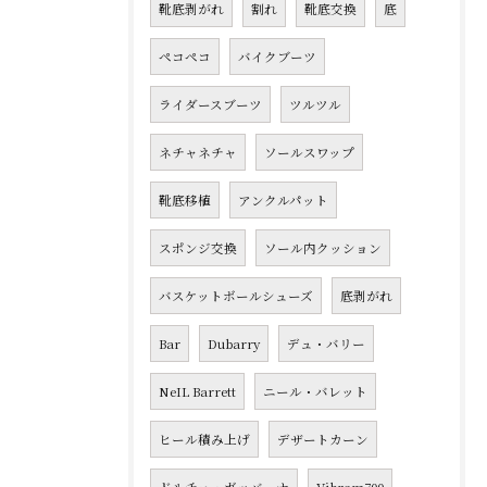
靴底剥がれ
割れ
靴底交換
底
ペコペコ
バイクブーツ
ライダースブーツ
ツルツル
ネチャネチャ
ソールスワップ
靴底移植
アンクルパット
スポンジ交換
ソール内クッション
バスケットボールシューズ
底剥がれ
Bar
Dubarry
デュ・バリー
NeIL Barrett
ニール・バレット
ヒール積み上げ
デザートカーン