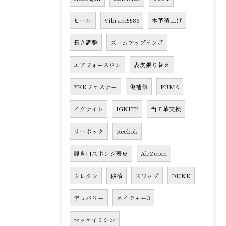
ヒール
Vibram5586
本革積上げ
長さ調整
ズームアップテンポ
エアフォースワン
表皮張り替え
YKKファスナー
傷補修
PUMA
イグナイト
IGNITE
当て革交換
リーボック
Reebok
履き口スポンジ表皮
AirZoom
ウレタン
移植
スワップ
DUNK
デュバリー
ネイチャー3
マッケイミシン