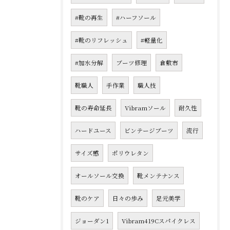
#靴の再生
#ハーフソール
#靴のリフレッシュ
#軽量化
#加水分解
ブーツ修理
倉敷市
靴職人
手作業
職人技
靴の寿命延長
Vibramソール
耐久性
ハードユース
ビンテージブーツ
流行
サイズ感
ポリウレタン
オールソール交換
靴メンテナンス
靴のケア
日々の歩み
足元美学
ジョーダン1
Vibram419Cスパイクレス