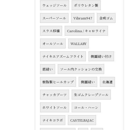
ウェッジソール
ポリウレタン製
スーパーソール
Vibram947
合成ゴム
スラス移植
Carolina / キャロライナ
オールソール
WALLABY
ナイキエアズームフライト
側面縫い付け
底縫い
ソール内クッションの交換
樹脂製ヒールカップ
側面縫い
北海道
チャッカブーツ
生ゴムクレープソール
ホワイトソール
コール・ハーン
ナイキコラボ
CASTELBAJAC