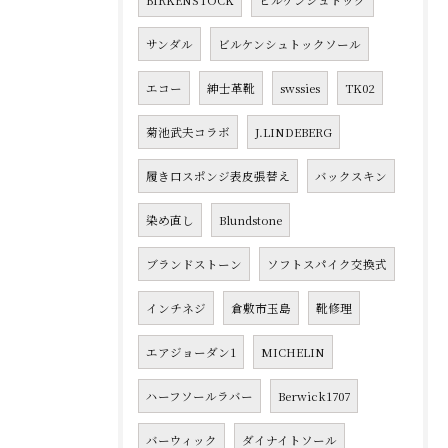
BIRKENSTOCK
ビルケンシュトック
サンダル
ビルケンシュトックソール
エコー
紳士革靴
swssies
TK02
菊池武夫コラボ
J.LINDEBERG
履き口スポンジ表皮張替え
バックスキン
染め直し
Blundstone
ブランドストーン
ソフトスパイク交換式
インチネジ
倉敷市玉島
靴修理
エアジョーダン1
MICHELIN
ハーフソールラバー
Berwick1707
バーウィック
ダイナイトソール