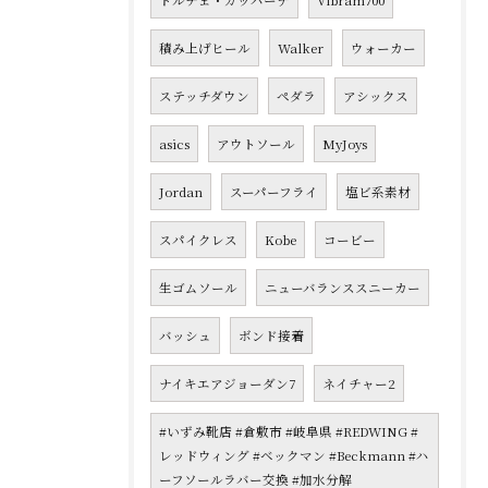
ドルチェ・ガッバーナ
Vibram700
積み上げヒール
Walker
ウォーカー
ステッチダウン
ペダラ
アシックス
asics
アウトソール
MyJoys
Jordan
スーパーフライ
塩ビ系素材
スパイクレス
Kobe
コービー
生ゴムソール
ニューバランススニーカー
バッシュ
ボンド接着
ナイキエアジョーダン7
ネイチャー2
#いずみ靴店 #倉敷市 #岐阜県 #REDWING #
レッドウィング #ベックマン #Beckmann #ハ
ーフソールラバー交換 #加水分解