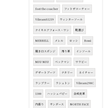
foot the coacher
フットザコーチャー
VibramS1219
ウィンターソール
ナイキエアフォース・ワン
靴選び
MERRELL
メレル
ロッシ
Rossi
履き口スポンジ
滑り革
インソール
MIU MIU
ベックマン
ワラビー
デザートブーツ
ナタリー
ネイチャー
ランブラー
ラシュトン
Vibram298C
1300
ハッシュパピー
合成皮革
内張り
サンダース
NORTH FACE