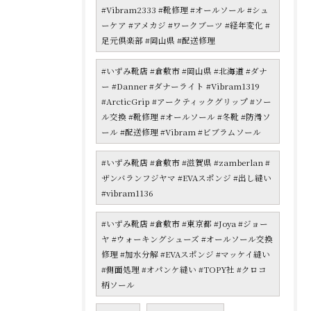
#Vibram2333 #靴修理 #オールソール #シュ
ーケア #アメカジ #ワークブーツ #経年変化 #
足元倶楽部 #岡山県 #配送修理
#いずみ靴店 #倉敷市 #岡山県 #北海道 #ダナ
ー #Danner #ダナーライト #Vibram1319
#ArcticGrip #アークティックグリップ #ソー
ル交換 #靴修理 #オールソール #冬靴 #防滑ソ
ール #配送修理 #Vibram #ビブラムソール
#いずみ靴店 #倉敷市 #滋賀県 #zamberlan #
ザンバランフジヤマ #EVAスポンジ #出し縫い
#vibram1136
#いずみ靴店 #倉敷市 #東京都 #Joya #ジョー
ヤ #ウォーキングシューズ #オールソール交換
修理 #加水分解 #EVAスポンジ #マッケイ縫い
#側面処理 #オパンケ縫い #TOPY社 #クロコ
柄ソール