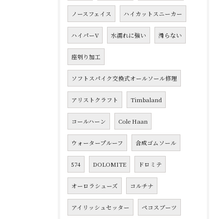
ノースフェイス
ハイカットスニーカー
ハイパーV
水濡れに強い
滑らない
座刳り加工
ソフトスパイク交換式オールソール修理
アリストクラフト
Timbaland
コールハーン
Cole Haan
ウォータープルーフ
合成ゴムソール
574
DOLOMITE
ドロミテ
オーロラシューズ
コルチナ
アイリッシュセッター
ペコスブーツ