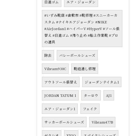
日進ゴム
エア・ジョーダン
#いずみ靴店 #倉敷市 #靴修理 #スニーカーカ
スタム #ナイキエアジョーダン #NIKE
#AirJordan1 #ハイパーV #HyperV #ソール張
替え #日進ゴム #滑り止め #船上作業靴 #プロ
の道具
除去
バレーボールシューズ
Vibram930C
靴紐通し修理
アウトソール張替え
ジョーダンテイタム1
JORDAN TATUM 1
ターロウ
AJ1
エア・ジョーダン1
フェイク
サッカーボールシューズ
Vibram477B
ゼクシオ
XXIO
スパイクレシューズ