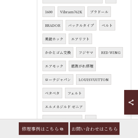
1600
Vibram762K
ブラドール
BRADOR
バックルタイプ
ベルト
美錠ホック
エアリフト
かかとゴム交換
フジヤマ
RED WING
エアモック
底剥がれ修理
ローテジャパン
LOUISVUITTON
ベタベタ
フェルト
エルメネジルド ゼニア
Ermenegildo Zegna
993
修理事例はこちら
お問い合わせはこちら
フェルランニング
1400
ベロ