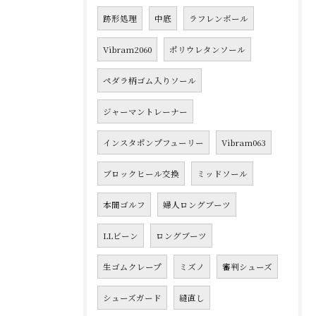
跡形処理
中底
ラフレンボール
Vibram2060
ポリウレタンソール
ペダラ柄ゴム入りソール
ジャーマントレーナー
インスタポンプフューリー
Vibram063
ブロックヒール交換
ミッドソール
本間ゴルフ
婦人ロングブーツ
LLビーン
ロングブーツ
生ゴムクレープ
ミズノ
審判シューズ
シューズガード
縫直し