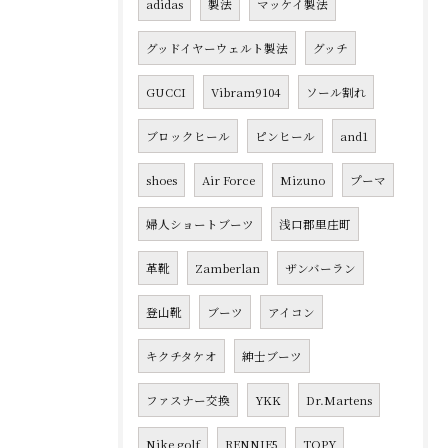
adidas
製法
マッケイ製法
グッドイヤーウェルト製法
グッチ
GUCCI
Vibram9104
ソール割れ
ブロックヒール
ピンヒール
and1
shoes
Air Force
Mizuno
プーマ
婦人ショートブーツ
浅口郡里庄町
革靴
Zamberlan
ザンバーラン
登山靴
ブーツ
アイコン
キクチタケオ
紳士ブーツ
ファスナー交換
YKK
Dr.Martens
Nike golf
RENNIE5
TOPY