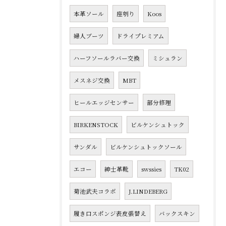
本革ソール
座刳り
Koos
婦人ブーツ
ドライプレミアム
ハーフソールラバー交換
ミシュラン
メスネジ交換
MBT
ヒールエッジセンサー
部分修理
BIRKENSTOCK
ビルケンシュトック
サンダル
ビルケンシュトックソール
エコー
紳士革靴
swssies
TK02
菊池武夫コラボ
J.LINDEBERG
履き口スポンジ表皮張替え
バックスキン