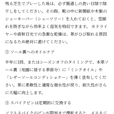
残る芝生でプレーした後は、必ず風通しの良い日陰で陰
干しをしてください。その際、靴の中に新聞紙や木製の
シューキーパー（シューツリー）を入れておくと、型崩
れを防ぎながら効率よく湿気を吸収できます。 ※ドライ
ヤーや直射日光での急激な乾燥は、革がひび割れる原因
になるため絶対に避けてください。
② ソール裏へのオイルケア
半年に1回、またはシーズンオフのタイミングで、本革ソ
ール裏（地面に接する革部分）に「ミンクオイル」や
「レザーソールコンディショナー」を薄く塗布してくだ
さい。革に柔軟性と適度な撥水性が戻り、耐久性がさら
に大幅に向上します。
③ スパイクピンは定期的に交換する
ソフトスパイクのピンが限界まで摩耗すると、メスネジ