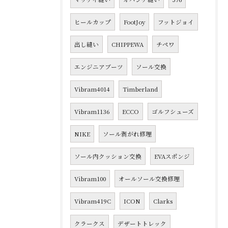
ヒールカップ
FootJoy
フットジョイ
出し縫い
CHIPPEWA
チペワ
エンジニアブーツ
ソール交換
Vibram4014
Timberland
Vibram1136
ECCO
ゴルフシューズ
NIKE
ソール剥がれ修理
ソール内クッション交換
EVAスポンジ
Vibram100
オールソール交換修理
Vibram419C
ICON
Clarks
クラークス
デザートトレック