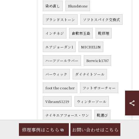
染め直し
Blundstone
ブランドストーン
ソフトスパイク交換式
インチネジ
倉敷市玉島
靴修理
エアジョーダン1
MICHELIN
ハーフソールラバー
Berwick1707
バーウィック
ダイナイトソール
foot the coacher
フットザコーチャー
VibramS1219
ウィンターソール
ナイキエアフォース・ワン
靴選び
修理事例はこちら
MERRELL
メレル
お問い合わせはこちら
ロッシ
Rossi