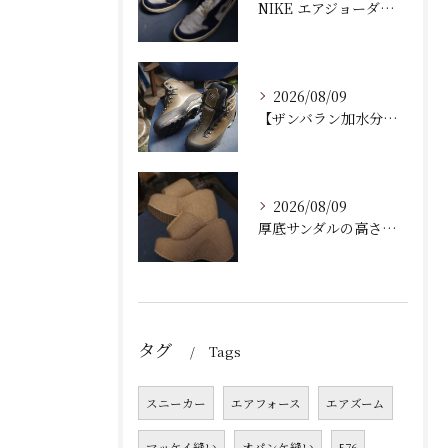
NIKE エアジョーダン ゴルフシューズのソール剥がれ修理｜オパンケ縫い補強で再発を防ぐプロの技
2026/08/09
【ザンバラン加水分解】ボロボロになった登山靴をVibram1136でオールソール交換修理！
2026/08/09
厚底サンダルの高さを低く加工・調整！ソール交換で歩きやすくカスタムする靴修理のプロの技
タグ
Tags
スニーカー
エアフォース
エアズーム
マッケイ縫い
オパンケ縫い
576