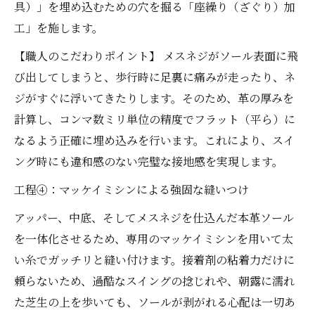
具）」を埋め込むための穴を掘る「座繰り（ざぐり）加
工」を施します。
【職人のこだわりポイント】 メスネジがソール表面に飛
び出してしまうと、歩行時に足裏に痛みが走ったり、ネ
ジがすぐに浮いてきたりします。そのため、革の厚みを
計算し、コンマ数ミリ単位の精度でフラット（平ら）に
なるよう正確に埋め込みを行います。これにより、スイ
ング時にも違和感のない完璧な接地感を実現します。
工程④：マッケイミシンによる強固な縫いつけ
アッパー、中底、そしてメスネジを仕込んだ本革ソール
を一体化させるため、専用のマッケイミシンを用いて太
い糸でガッチリと縫い付けます。接着剤の粘着力だけに
頼らないため、過酷なスイングの捻じれや、朝露に濡れ
た芝生の上を歩いても、ソールが剥がれる心配は一切あ