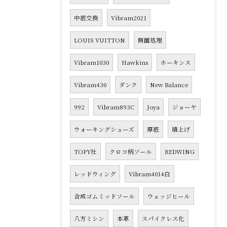
中底交換
Vibram2021
LOUIS VUITTON
側面処理
Vibram1030
Hawkins
ホーキンス
Vibram430
ダンク
New Balance
992
Vibram893C
Joya
ジョーヤ
ウォーキングシューズ
厚底
積上げ
TOPY社
クロコ柄ソール
REDWING
レッドウィング
Vibram4014白
合成ゴムミッドソール
ウェッジヒール
八方ミシン
本革
スパイクレス化