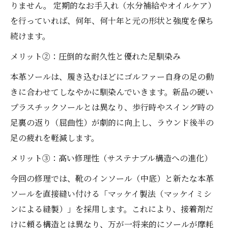
りません。 定期的なお手入れ（水分補給やオイルケア）
を行っていれば、何年、何十年と元の形状と強度を保ち
続けます。
メリット②：圧倒的な耐久性と優れた足馴染み
本革ソールは、履き込むほどにゴルファー自身の足の動
きに合わせてしなやかに馴染んでいきます。新品の硬い
プラスチックソールとは異なり、歩行時やスイング時の
足裏の返り（屈曲性）が劇的に向上し、ラウンド後半の
足の疲れを軽減します。
メリット③：高い修理性（サステナブル構造への進化）
今回の修理では、靴のインソール（中底）と新たな本革
ソールを直接縫い付ける「マッケイ製法（マッケイミシ
ンによる縫製）」を採用します。これにより、接着剤だ
けに頼る構造とは異なり、万が一将来的にソールが摩耗