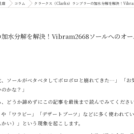
靴店
コラム
クラークス（Clarks）ランブラーの加水分解を解決！Vib
ーの加水分解を解決！Vibram2668ソールへ
靴、ソールがベタベタしてボロボロと崩れてきた…」 「お
いのかな？」
ら、どうか諦めずにこの記事を最後まで読んでみてくださ
」や「ワラビー」「デザートブーツ」などに多く使われて
んかい）」という現象を起こします。