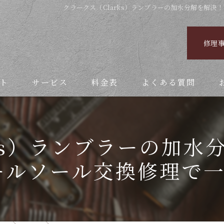
クラークス（Clarks）ランブラーの加水分解を解決！
修理
ト
サービス
料金表
よくある質問
ks）ランブラーの加水分
オールソール交換修理で