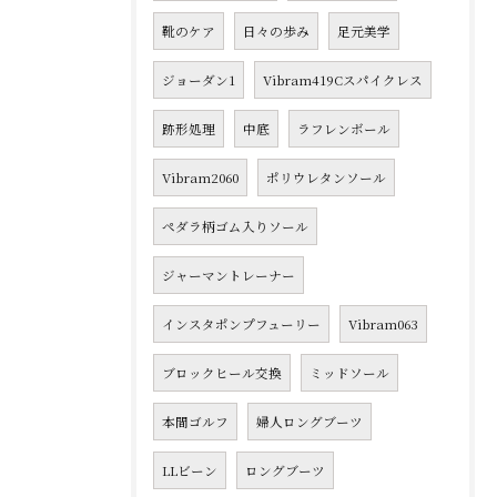
靴のケア
日々の歩み
足元美学
ジョーダン1
Vibram419Cスパイクレス
跡形処理
中底
ラフレンボール
Vibram2060
ポリウレタンソール
ペダラ柄ゴム入りソール
ジャーマントレーナー
インスタポンプフューリー
Vibram063
ブロックヒール交換
ミッドソール
本間ゴルフ
婦人ロングブーツ
LLビーン
ロングブーツ