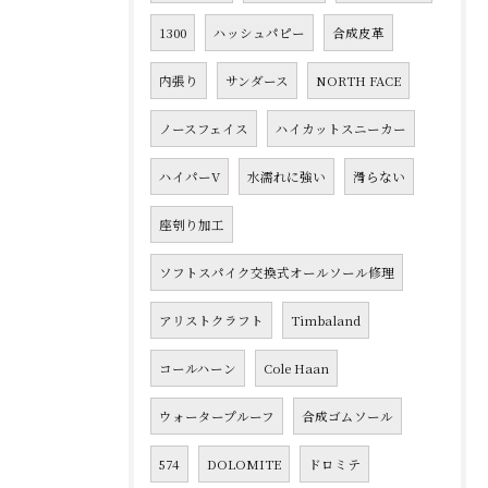
1300
ハッシュパピー
合成皮革
内張り
サンダース
NORTH FACE
ノースフェイス
ハイカットスニーカー
ハイパーV
水濡れに強い
滑らない
座刳り加工
ソフトスパイク交換式オールソール修理
アリストクラフト
Timbaland
コールハーン
Cole Haan
ウォータープルーフ
合成ゴムソール
574
DOLOMITE
ドロミテ