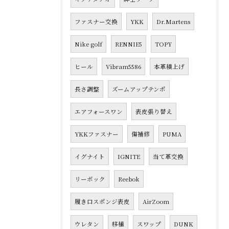
ファスナー交換
YKK
Dr.Martens
Nike golf
RENNIE5
TOPY
ヒール
Vibram5586
本革積上げ
長さ調整
ズームアップテンポ
エアフォースワン
表皮張り替え
YKKファスナー
傷補修
PUMA
イグナイト
IGNITE
当て革交換
リーボック
Reebok
履き口スポンジ表皮
AirZoom
ウレタン
移植
スワップ
DUNK