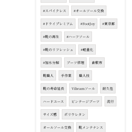
#スパイクレス
#オールソール交換
#ドライプレミアム
#FootJoy
#東京都
#靴の再生
#ハーフソール
#靴のリフレッシュ
#軽量化
#加水分解
ブーツ修理
倉敷市
靴職人
手作業
職人技
靴の寿命延長
Vibramソール
耐久性
ハードユース
ビンテージブーツ
流行
サイズ感
ポリウレタン
オールソール交換
靴メンテナンス