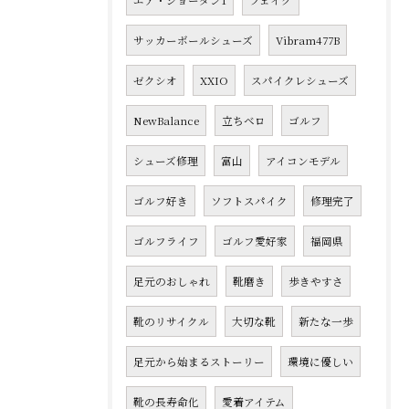
エア・ジョーダン1
フェイク
サッカーボールシューズ
Vibram477B
ゼクシオ
XXIO
スパイクレシューズ
NewBalance
立ちベロ
ゴルフ
シューズ修理
富山
アイコンモデル
ゴルフ好き
ソフトスパイク
修理完了
ゴルフライフ
ゴルフ愛好家
福岡県
足元のおしゃれ
靴磨き
歩きやすさ
靴のリサイクル
大切な靴
新たな一歩
足元から始まるストーリー
環境に優しい
靴の長寿命化
愛着アイテム