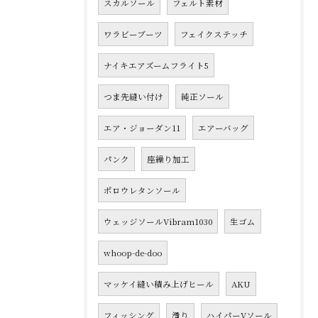
スカルソール
フェルト素材
ワラビーブーツ
フェイクステッチ
ナイキエアズームフライト5
つま先縫い付け
純正ソール
エア・ジョーダン11
エアーバッグ
パンク
座繰り加工
ポロウレタンソール
ウェッジソールVibram1030
生ゴム
whoop-de-doo
マッケイ縫い積み上げヒール
AKU
フィッシング
滑り
ハイパーVソール