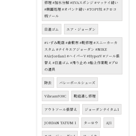
修理 #加水分解 #EVAスポンジ #マッケイ縫い
#側面処理 #オパンケ縫い #TOPY社 #クロコ
柄ソール
日進ゴム
エア・ジョーダン
#いずみ靴店 #倉敷市 #靴修理 #スニーカーカ
スタム #ナイキエアジョーダン #NIKE
#AirJordan1 #ハイパーV #HyperV #ソール張
替え #日進ゴム #滑り止め #船上作業靴 #プロ
の道具
除去
バレーボールシューズ
Vibram930C
靴紐通し修理
アウトソール張替え
ジョーダンテイタム1
JORDAN TATUM 1
ターロウ
AJ1