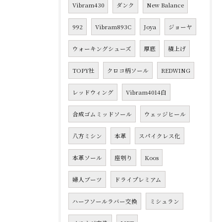
Vibram430
ダンク
New Balance
992
Vibram893C
Joya
ジョーヤ
ウォーキングシューズ
厚底
積上げ
TOPY社
クロコ柄ソール
REDWING
レッドウィング
Vibram4014白
合成ゴムミッドソール
ウェッジヒール
八方ミシン
本革
スパイクレス化
本革ソール
座刳り
Koos
婦人ブーツ
ドライプレミアム
ハーフソールラバー交換
ミシュラン