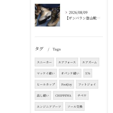
2026/08/09
【ザンバラン登山靴｜加水分解によるソール交換修理】
タグ
Tags
スニーカー
エアフォース
エアズーム
マッケイ縫い
オパンケ縫い
576
ヒールカップ
FootJoy
フットジョイ
出し縫い
CHIPPEWA
チペワ
エンジニアブーツ
ソール交換