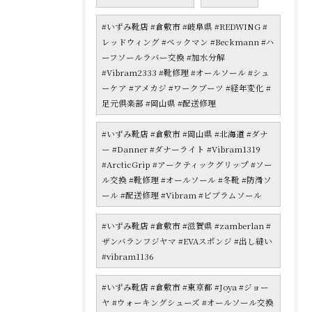
#いずみ靴店 #倉敷市 #岐阜県 #REDWING #
レッドウィング #ベックマン #Beckmann #ハ
ーフソールラバー交換 #加水分解
#Vibram2333 #靴修理 #オールソール #シュ
ーケア #アメカジ #ワークブーツ #経年変化 #
足元倶楽部 #岡山県 #配送修理
#いずみ靴店 #倉敷市 #岡山県 #北海道 #ダナ
ー #Danner #ダナーライト #Vibram1319
#ArcticGrip #アークティックグリップ #ソー
ル交換 #靴修理 #オールソール #冬靴 #防滑ソ
ール #配送修理 #Vibram #ビブラムソール
#いずみ靴店 #倉敷市 #滋賀県 #zamberlan #
ザンバランフジヤマ #EVAスポンジ #出し縫い
#vibram1136
#いずみ靴店 #倉敷市 #東京都 #Joya #ジョー
ヤ #ウォーキングシューズ #オールソール交換