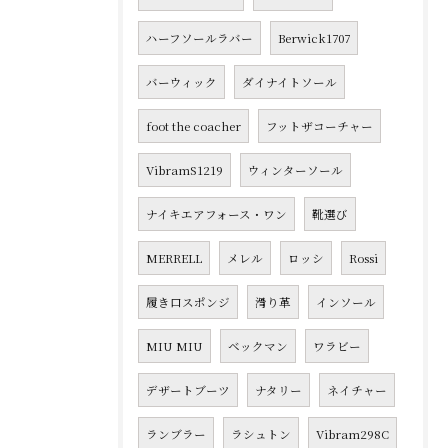
ハーフソールラバー
Berwick1707
バーウィック
ダイナイトソール
foot the coacher
フットザコーチャー
VibramS1219
ウィンターソール
ナイキエアフォース・ワン
靴選び
MERRELL
メレル
ロッシ
Rossi
履き口スポンジ
滑り革
インソール
MIU MIU
ベックマン
ワラビー
デザートブーツ
ナタリー
ネイチャー
ランブラー
ラシュトン
Vibram298C