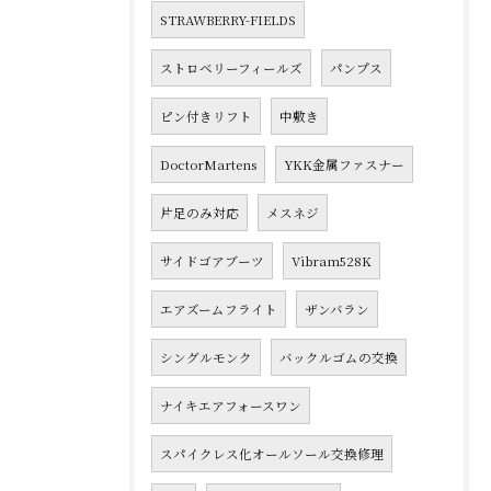
STRAWBERRY-FIELDS
ストロベリーフィールズ
パンプス
ピン付きリフト
中敷き
DoctorMartens
YKK金属ファスナー
片足のみ対応
メスネジ
サイドゴアブーツ
Vibram528K
エアズームフライト
ザンバラン
シングルモンク
バックルゴムの交換
ナイキエアフォースワン
スパイクレス化オールソール交換修理