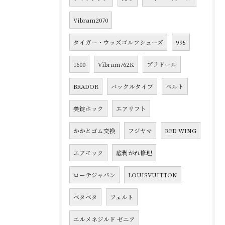
Vibram2070
タイガー・ウッズゴルフシューズ
995
1600
Vibram762K
ブラドール
BRADOR
バックルタイプ
ベルト
美錠ホック
エアリフト
かかとゴム交換
フジヤマ
RED WING
エアモック
底剥がれ修理
ローテジャパン
LOUISVUITTON
ベタベタ
フェルト
エルメネジルド ゼニア