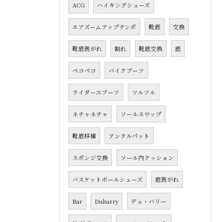
ACG
ハイキングシューズ
エアズームアップテンポ
靴底
交換
靴底剥がれ
割れ
靴底交換
底
ペコペコ
バイクブーツ
ライダースブーツ
ツルツル
ネチャネチャ
ソールスワップ
靴底移植
アンクルパット
スポンジ交換
ソール内クッション
バスケットボールシューズ
底剥がれ
Bar
Dubarry
デュ・バリー