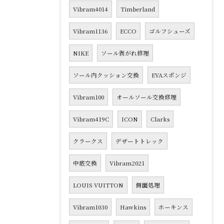
Vibram4014
Timberland
Vibram1136
ECCO
ゴルフシューズ
NIKE
ソール剥がれ修理
ソール内クッション交換
EVAスポンジ
Vibram100
オールソール交換修理
Vibram419C
ICON
Clarks
クラークス
デザートトレック
中底交換
Vibram2021
LOUIS VUITTON
側面処理
Vibram1030
Hawkins
ホーキンス