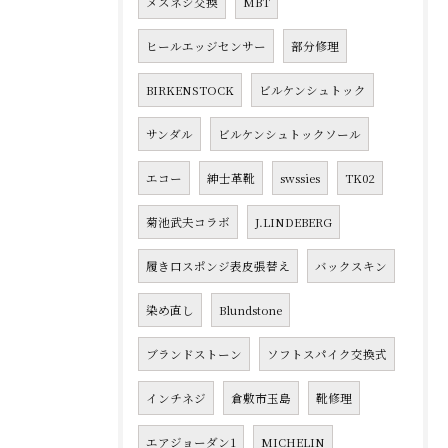
メスネジ交換
MBT
ヒールエッジセンサー
部分修理
BIRKENSTOCK
ビルケンシュトック
サンダル
ビルケンシュトックソール
エコー
紳士革靴
swssies
TK02
菊池武夫コラボ
J.LINDEBERG
履き口スポンジ表皮張替え
バックスキン
染め直し
Blundstone
ブランドストーン
ソフトスパイク交換式
インチネジ
倉敷市玉島
靴修理
エアジョーダン1
MICHELIN