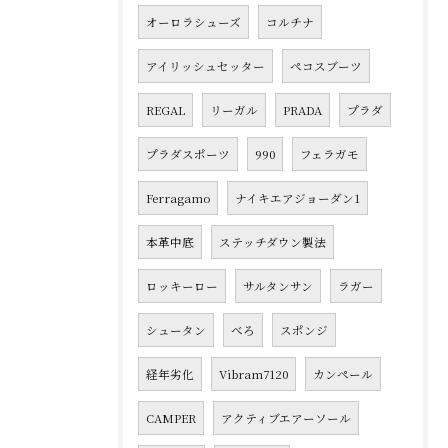
オーロラシューズ
コルチナ
アイリッシュセッター
ペコスブーツ
REGAL
リーガル
PRADA
プラダ
プラダスポーツ
990
フェラガモ
Ferragamo
ナイキエアジョーダン1
本革中底
ステッチダウン製法
ロッキーロー
サルタンサン
ラガー
シュータン
べろ
スポンジ
経年劣化
Vibram7120
カンペール
CAMPER
アクティブエアーソール