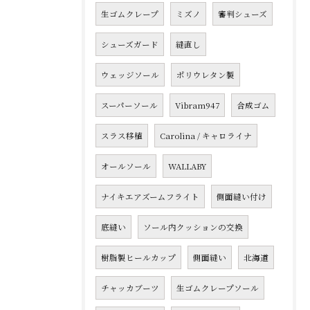
生ゴムクレープ
ミズノ
審判シューズ
シューズガード
縫直し
ウェッジソール
ポリウレタン製
スーパーソール
Vibram947
合成ゴム
スラス移植
Carolina / キャロライナ
オールソール
WALLABY
ナイキエアズームフライト
側面縫い付け
底縫い
ソール内クッションの交換
樹脂製ヒールカップ
側面縫い
北海道
チャッカブーツ
生ゴムクレープソール