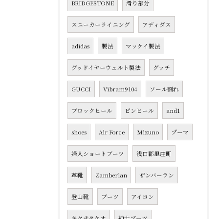
BRIDGESTONE
滑り部分
スニーカーライニング
アディダス
adidas
製法
マッケイ製法
グッドイヤーウェルト製法
グッチ
GUCCI
Vibram9104
ソール割れ
ブロックヒール
ピンヒール
and1
shoes
Air Force
Mizuno
プーマ
婦人ショートブーツ
浅口郡里庄町
革靴
Zamberlan
ザンバーラン
登山靴
ブーツ
アイコン
キクチタケオ
紳士ブーツ