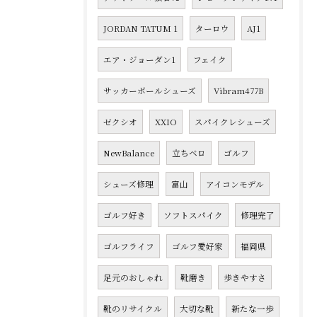
JORDAN TATUM 1
ターロウ
AJ1
エア・ジョーダン1
フェイク
サッカーボールシューズ
Vibram477B
ゼクシオ
XXIO
スパイクレシューズ
NewBalance
立ちベロ
ゴルフ
シューズ修理
富山
アイコンモデル
ゴルフ好き
ソフトスパイク
修理完了
ゴルフライフ
ゴルフ愛好家
福岡県
足元のおしゃれ
靴磨き
歩きやすさ
靴のリサイクル
大切な靴
新たな一歩