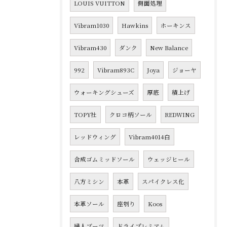
LOUIS VUITTON
側面処理
Vibram1030
Hawkins
ホーキンス
Vibram430
ダンク
New Balance
992
Vibram893C
Joya
ジョーヤ
ウォーキングシューズ
厚底
積上げ
TOPY社
クロコ柄ソール
REDWING
レッドウィング
Vibram4014白
合成ゴムミッドソール
ウェッジヒール
八方ミシン
本革
スパイクレス化
本革ソール
座刳り
Koos
婦人ブーツ
ドライプレミアム