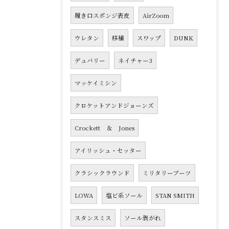
履き口スポンジ表皮
AirZoom
ウレタン
移植
スワップ
DUNK
デュバリー
ネイチャー3
マッケイミシン
クロケットアンドジョーンズ
Crockett ＆ Jones
アイリッシュ・セッター
クラシックラウンド
ミリタリーブーツ
LOWA
塩ビ系ソール
STAN SMITH
スタンスミス
ソール剥がれ