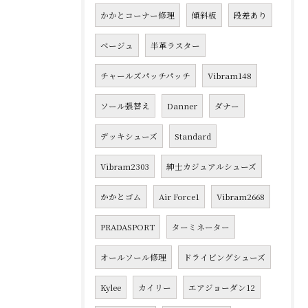
かかとコーナー修理
傾斜板
段差あり
ベージュ
半革ラスター
チャールズパッチパッチ
Vibram148
ソール張替え
Danner
ダナー
デッキシューズ
Standard
Vibram2303
紳士カジュアルシューズ
かかとゴム
Air Force1
Vibram2668
PRADASPORT
ターミネーター
オールソール修理
ドライビングシューズ
Kylee
カイリー
エアジョーダン12