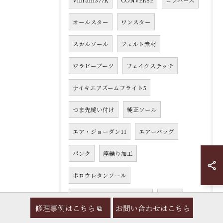
Vibram377K
CONVERSE
コンバース
オールスター
ワンスター
スカルソール
フェルト素材
ワラビーブーツ
フェイクステッチ
ナイキエアズームフライト5
つま先縫い付け
純正ソール
エア・ジョーダン11
エアーバッグ
パンク
座繰り加工
ポロウレタンソール
ウェッジソールVibram1030
生ゴム
修理事例はこちら
お問い合わせはこちら
whoop-de-doo