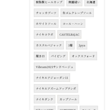
樹脂製ヒールカップ
側面縫い
北海道
チャッカブーツ
生ゴムクレープソール
ホワイトソール
コール・ハーン
ナイキコラボ
CASTELBAJAC
カステルバジャック
3層
Jpya
履き口
パイピング
オックスフォード
Vibram2021サンドベージュ
ナイキエアジョーダン11
ナイキエアズームアップテンポ
ナイキダンク
カップソール