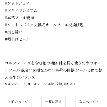
#フットジョイ
#ドライプレミアム
#本革ソール破損
#ソフトスパイク交換式オールソール交換修理
#出し縫い
#積上げヒール
ゴルフシューズを含む靴の補修
靴を長く使うためのオー
ルソール
風合いを損なわない革靴の修繕
ソール交換で整
える靴のバランス
ゴルフシューズ
オールソール
革靴
交換
縫い加工
< 前のページ
一覧に戻る
次のページ >