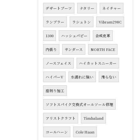
デザートブーツ
ナタリー
ネイチャー
ランブラー
ラシュトン
Vibram298C
1300
ハッシュパピー
合成皮革
内張り
サンダース
NORTH FACE
ノースフェイス
ハイカットスニーカー
ハイパーV
水濡れに強い
滑らない
座刳り加工
ソフトスパイク交換式オールソール修理
アリストクラフト
Timbaland
コールハーン
Cole Haan