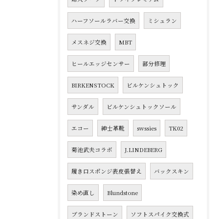
ハーフソールラバー交換
ミシュラン
メスネジ交換
MBT
ヒールエッジセンサー
部分修理
BIRKENSTOCK
ビルケンシュトック
サンダル
ビルケンシュトックソール
エコー
紳士革靴
swssies
TK02
菊池武夫コラボ
J.LINDEBERG
履き口スポンジ表皮張替え
バックスキン
染め直し
Blundstone
ブランドストーン
ソフトスパイク交換式