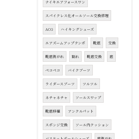
ナイキエアフォースワン
スパイクレス化オールソール交換修理
ACG
ハイキングシューズ
エアズームアップテンポ
靴底
交換
靴底剥がれ
割れ
靴底交換
底
ペコペコ
バイクブーツ
ライダースブーツ
ツルツル
ネチャネチャ
ソールスワップ
靴底移植
アンクルパット
スポンジ交換
ソール内クッション
バスケットボールシューズ
底剥がれ