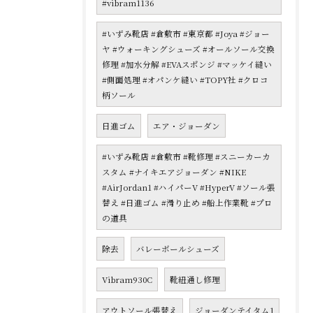
#vibram1136
#いずみ靴店 #倉敷市 #東京都 #Joya #ジョー
ヤ #ウォーキングシューズ #オールソール交換
修理 #加水分解 #EVAスポンジ #マッケイ縫い
#側面処理 #オパンケ縫い #TOPY社 #クロコ
柄ソール
日進ゴム
エア・ジョーダン
#いずみ靴店 #倉敷市 #靴修理 #スニーカーカ
スタム #ナイキエアジョーダン #NIKE
#AirJordan1 #ハイパーV #HyperV #ソール張
替え #日進ゴム #滑り止め #船上作業靴 #プロ
の道具
除去
バレーボールシューズ
Vibram930C
靴紐通し修理
アウトソール張替え
ジョーダンテイタム1