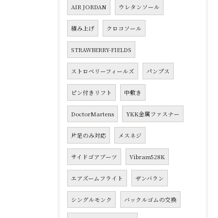
AIR JORDAN
ウレタンソール
積み上げ
クロコソール
STRAWBERRY-FIELDS
ストロベリーフィールズ
パンプス
ピン付きリフト
中敷き
DoctorMartens
YKK金属ファスナー
片足のみ対応
メスネジ
サイドゴアブーツ
Vibram528K
エアズームフライト
ザンバラン
シングルモンク
バックルゴムの交換