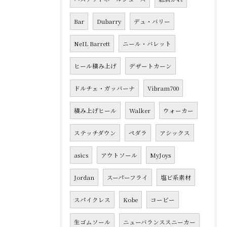
Bar
Dubarry
デュ・バリー
NeIL Barrett
ニール・バレット
ヒール積み上げ
デザートカーン
ドルチェ・ガッバーナ
Vibram700
積み上げヒール
Walker
ウォーカー
ステッチダウン
ペダラ
アシックス
asics
アウトソール
MyJoys
Jordan
スーパーフライ
塩ビ系素材
スパイクレス
Kobe
コービー
生ゴムソール
ニューバランススニーカー