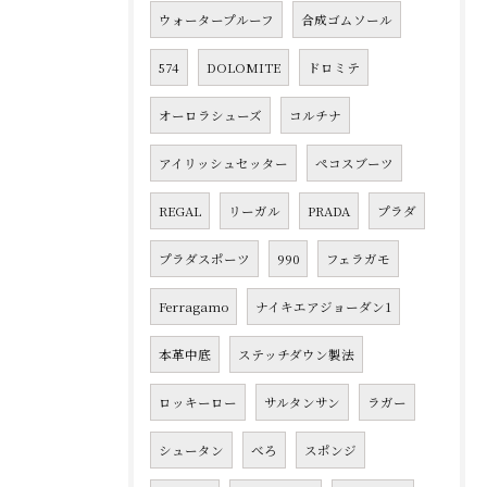
ウォータープルーフ
合成ゴムソール
574
DOLOMITE
ドロミテ
オーロラシューズ
コルチナ
アイリッシュセッター
ペコスブーツ
REGAL
リーガル
PRADA
プラダ
プラダスポーツ
990
フェラガモ
Ferragamo
ナイキエアジョーダン1
本革中底
ステッチダウン製法
ロッキーロー
サルタンサン
ラガー
シュータン
べろ
スポンジ