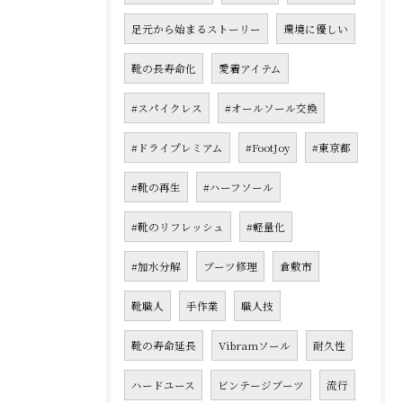
足元から始まるストーリー
環境に優しい
靴の長寿命化
愛着アイテム
#スパイクレス
#オールソール交換
#ドライプレミアム
#FootJoy
#東京都
#靴の再生
#ハーフソール
#靴のリフレッシュ
#軽量化
#加水分解
ブーツ修理
倉敷市
靴職人
手作業
職人技
靴の寿命延長
Vibramソール
耐久性
ハードユース
ビンテージブーツ
流行