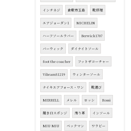
インチネジ
倉敷市玉島
靴修理
エアジョーダン1
MICHELIN
ハーフソールラバー
Berwick1707
バーウィック
ダイナイトソール
foot the coacher
フットザコーチャー
VibramS1219
ウィンターソール
ナイキエアフォース・ワン
靴選び
MERRELL
メレル
ロッシ
Rossi
履き口スポンジ
滑り革
インソール
MIU MIU
ベックマン
ワラビー