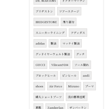
DR. MARTENS
ドクターマーチン
ブリヂストン
ツアーステージ
BRIDGESTONE
滑り部分
スニーカーライニング
アディダス
adidas
製法
マッケイ製法
グッドイヤーウェルト製法
グッチ
GUCCI
Vibram9104
ソール割れ
ブロックヒール
ピンヒール
and1
shoes
Air Force
Mizuno
プーマ
婦人ショートブーツ
浅口郡里庄町
革靴
Zamberlan
ザンバーラン