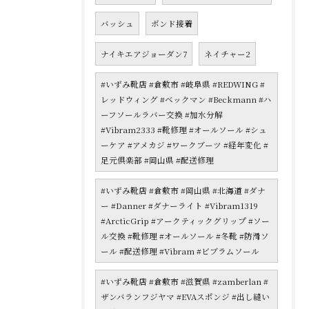
バッシュ
ボンド接着
ナイキエアジョーダン7
ネイチャー2
#いずみ靴店 #倉敷市 #岐阜県 #REDWING #
レッドウィング #ベックマン #Beckmann #ハ
ーフソールラバー交換 #加水分解
#Vibram2333 #靴修理 #オールソール #シュ
ーケア #アメカジ #ワークブーツ #経年変化 #
足元倶楽部 #岡山県 #配送修理
#いずみ靴店 #倉敷市 #岡山県 #北海道 #ダナ
ー #Danner #ダナーライト #Vibram1319
#ArcticGrip #アークティックグリップ #ソー
ル交換 #靴修理 #オールソール #冬靴 #防滑ソ
ール #配送修理 #Vibram #ビブラムソール
#いずみ靴店 #倉敷市 #滋賀県 #zamberlan #
ザンバランフジヤマ #EVAスポンジ #出し縫い