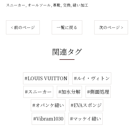
スニーカー
オールソール
革靴
交換
縫い加工
< 前のページ
一覧に戻る
次のページ >
関連タグ
#LOUIS VUITTON
#ルイ・ヴィトン
#スニーカー
#加水分解
#側面処理
#オパンケ縫い
#EVAスポンジ
#Vibram1030
#マッケイ縫い