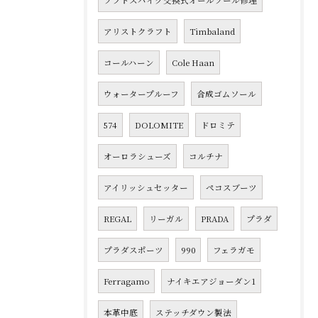
ソフトスパイク交換式オールソール修理
アリストクラフト
Timbaland
コールハーン
Cole Haan
ウォータープルーフ
合成ゴムソール
574
DOLOMITE
ドロミテ
オーロラシューズ
コルチナ
アイリッシュセッター
ペコスブーツ
REGAL
リーガル
PRADA
プラダ
プラダスポーツ
990
フェラガモ
Ferragamo
ナイキエアジョーダン1
本革中底
ステッチダウン製法