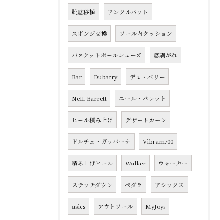
靴底移植
アンクルパット
スポンジ交換
ソール内クッション
バスケットボールシューズ
底剥がれ
Bar
Dubarry
デュ・バリー
NeIL Barrett
ニール・バレット
ヒール積み上げ
デザートカーン
ドルチェ・ガッバーナ
Vibram700
積み上げヒール
Walker
ウォーカー
ステッチダウン
ペダラ
アシックス
asics
アウトソール
MyJoys