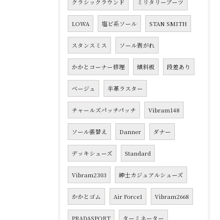
クラシックラウンド
ミリタリーブーツ
LOWA
塩ビ系ソール
STAN SMITH
スタンスミス
ソール剥がれ
かかとコーナー修理
傾斜板
段差あり
ベージュ
半革ラスター
チャールズパッチパッチ
Vibram148
ソール張替え
Danner
ダナー
デッキシューズ
Standard
Vibram2303
紳士カジュアルシューズ
かかとゴム
Air Force1
Vibram2668
PRADASPORT
ターミネーター