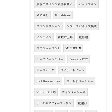
履き口スポンジ表皮張替え
バックスキン
染め直し
Blundstone
ブランドストーン
ソフトスパイク交換式
インチネジ
倉敷市玉島
靴修理
エアジョーダン1
MICHELIN
ハーフソールラバー
Berwick1707
バーウィック
ダイナイトソール
foot the coacher
フットザコーチャー
VibramS1219
ウィンターソール
ナイキエアフォース・ワン
靴選び