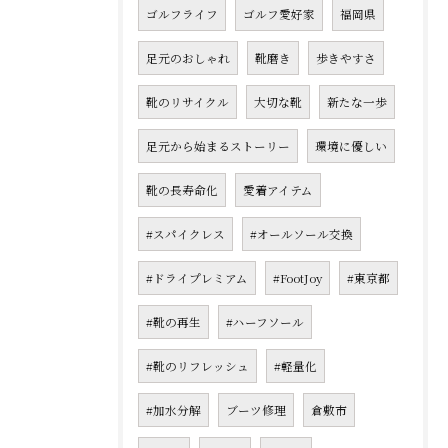
ゴルフライフ
ゴルフ愛好家
福岡県
足元のおしゃれ
靴磨き
歩きやすさ
靴のリサイクル
大切な靴
新たな一歩
足元から始まるストーリー
環境に優しい
靴の長寿命化
愛着アイテム
#スパイクレス
#オールソール交換
#ドライプレミアム
#FootJoy
#東京都
#靴の再生
#ハーフソール
#靴のリフレッシュ
#軽量化
#加水分解
ブーツ修理
倉敷市