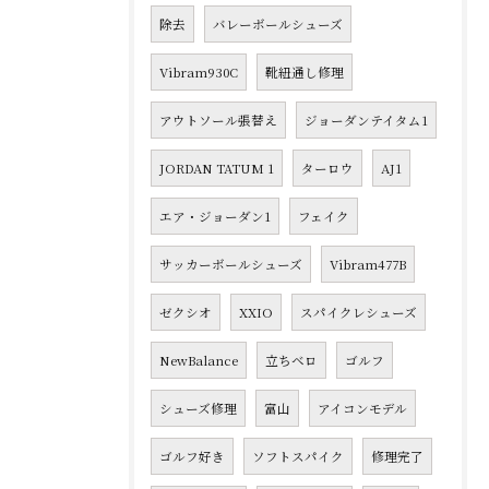
除去
バレーボールシューズ
Vibram930C
靴紐通し修理
アウトソール張替え
ジョーダンテイタム1
JORDAN TATUM 1
ターロウ
AJ1
エア・ジョーダン1
フェイク
サッカーボールシューズ
Vibram477B
ゼクシオ
XXIO
スパイクレシューズ
NewBalance
立ちベロ
ゴルフ
シューズ修理
富山
アイコンモデル
ゴルフ好き
ソフトスパイク
修理完了