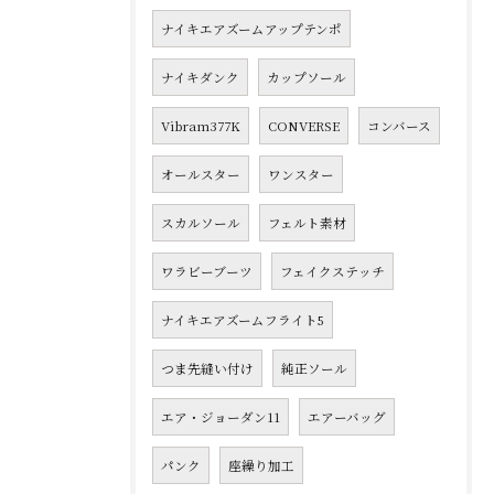
ナイキエアズームアップテンポ
ナイキダンク
カップソール
Vibram377K
CONVERSE
コンバース
オールスター
ワンスター
スカルソール
フェルト素材
ワラビーブーツ
フェイクステッチ
ナイキエアズームフライト5
つま先縫い付け
純正ソール
エア・ジョーダン11
エアーバッグ
パンク
座繰り加工