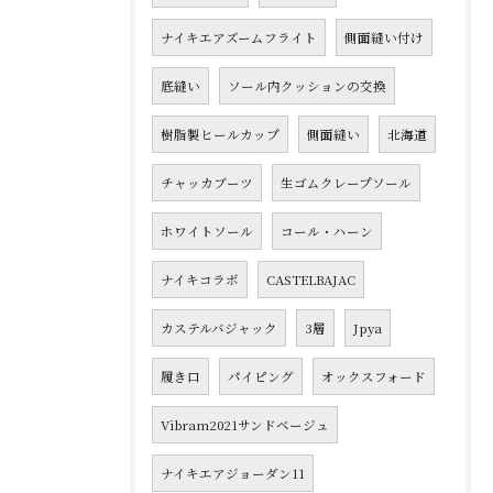
ナイキエアズームフライト
側面縫い付け
底縫い
ソール内クッションの交換
樹脂製ヒールカップ
側面縫い
北海道
チャッカブーツ
生ゴムクレープソール
ホワイトソール
コール・ハーン
ナイキコラボ
CASTELBAJAC
カステルバジャック
3層
Jpya
履き口
パイピング
オックスフォード
Vibram2021サンドベージュ
ナイキエアジョーダン11