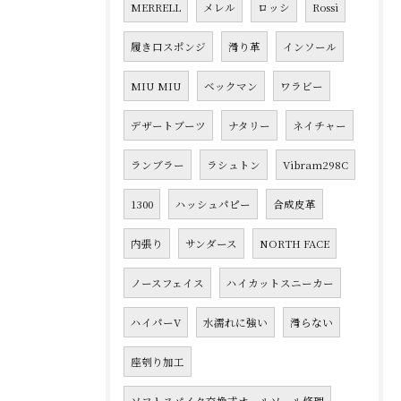
MERRELL
メレル
ロッシ
Rossi
履き口スポンジ
滑り革
インソール
MIU MIU
ベックマン
ワラビー
デザートブーツ
ナタリー
ネイチャー
ランブラー
ラシュトン
Vibram298C
1300
ハッシュパピー
合成皮革
内張り
サンダース
NORTH FACE
ノースフェイス
ハイカットスニーカー
ハイパーV
水濡れに強い
滑らない
座刳り加工