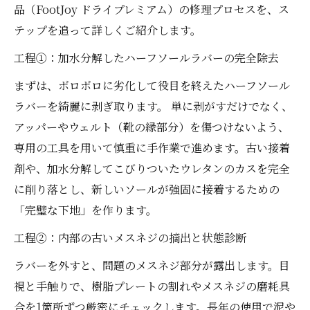
品（FootJoy ドライプレミアム）の修理プロセスを、ス
テップを追って詳しくご紹介します。
工程①：加水分解したハーフソールラバーの完全除去
まずは、ボロボロに劣化して役目を終えたハーフソール
ラバーを綺麗に剥ぎ取ります。 単に剥がすだけでなく、
アッパーやウェルト（靴の縁部分）を傷つけないよう、
専用の工具を用いて慎重に手作業で進めます。古い接着
剤や、加水分解してこびりついたウレタンのカスを完全
に削り落とし、新しいソールが強固に接着するための
「完璧な下地」を作ります。
工程②：内部の古いメスネジの摘出と状態診断
ラバーを外すと、問題のメスネジ部分が露出します。目
視と手触りで、樹脂プレートの割れやメスネジの磨耗具
合を1箇所ずつ厳密にチェックします。長年の使用で泥や