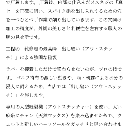
で圧着します。 圧着後、内部に仕込んだメスネジの「真
上」を正確に狙い、スパイク鋲を出し入れするための穴
を一つひとつ手作業で削り出していきます。この穴開け
加工の精度が、外観の美しさと利便性を左右する職人の
腕の見せ所です。
工程⑤：靴修理の最高峰「出し縫い（アウトステッ
チ）」による強固な縫製
ラバーを接着しただけで終わらせないのが、プロの技で
す。 ゴルフ特有の激しい動きや、雨・朝露による水分の
浸入に耐えるため、当店では「出し縫い（アウトステッ
チ）」を施します。
専用の大型縫製機（アウトステッチャー）を使い、太い
麻糸にチャン（天然ワックス）を染み込ませた糸で、ウ
ェルトと新しいハーフソールをガッチリと縫い合わせま