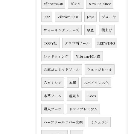
Vibram430
ダンク
New Balance
992
Vibram893C
Joya
ジョーヤ
ウォーキングシューズ
厚底
積上げ
TOPY社
クロコ柄ソール
REDWING
レッドウィング
Vibram4014白
合成ゴムミッドソール
ウェッジヒール
八方ミシン
本革
スパイクレス化
本革ソール
座刳り
Koos
婦人ブーツ
ドライプレミアム
ハーフソールラバー交換
ミシュラン