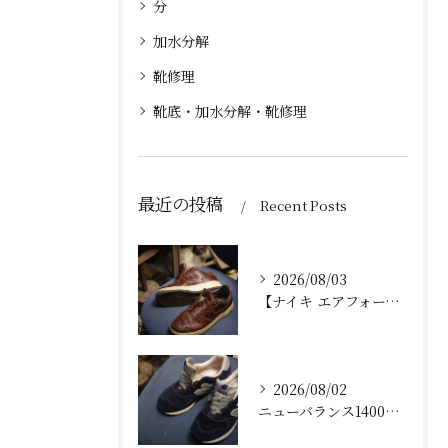
分
加水分解
靴修理
靴底・加水分解・靴修理
最近の投稿
Recent Posts
2026/08/03
【ナイキ エアフォース1 修理】加水分解したソール内部クッション交換＆オパンケ縫いで劇的復活！
2026/08/02
ニューバランス1400のベロ（タン）合皮剥がれ・劣化を本革で劇的修復！耐久性を格段に高めるプロの本格修理