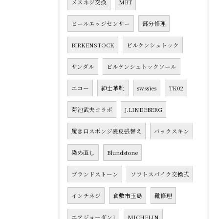
メスネジ交換
MBT
ヒールエッジセンサー
部分修理
BIRKENSTOCK
ビルケンシュトック
サンダル
ビルケンシュトックソール
エコー
紳士革靴
swssies
TK02
菊池武夫コラボ
J.LINDEBERG
履き口スポンジ表皮張替え
バックスキン
染め直し
Blundstone
ブランドストーン
ソフトスパイク交換式
インチネジ
倉敷市玉島
靴修理
エアジョーダン1
MICHELIN