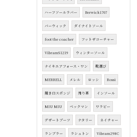
ハーフソールラバー
Berwick1707
バーウィック
ダイナイトソール
foot the coacher
フットザコーチャー
VibramS1219
ウィンターソール
ナイキエアフォース・ワン
靴選び
MERRELL
メレル
ロッシ
Rossi
履き口スポンジ
滑り革
インソール
MIU MIU
ベックマン
ワラビー
デザートブーツ
ナタリー
ネイチャー
ランブラー
ラシュトン
Vibram298C