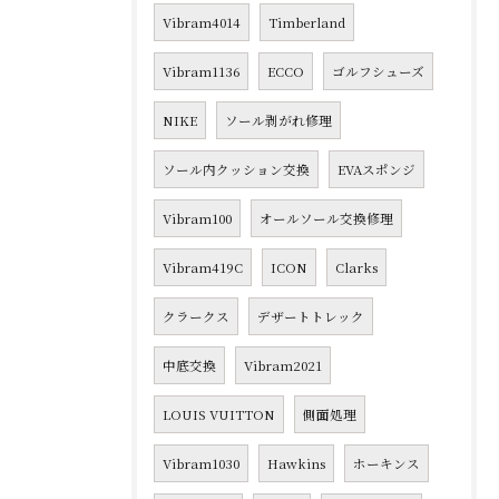
Vibram4014
Timberland
Vibram1136
ECCO
ゴルフシューズ
NIKE
ソール剥がれ修理
ソール内クッション交換
EVAスポンジ
Vibram100
オールソール交換修理
Vibram419C
ICON
Clarks
クラークス
デザートトレック
中底交換
Vibram2021
LOUIS VUITTON
側面処理
Vibram1030
Hawkins
ホーキンス