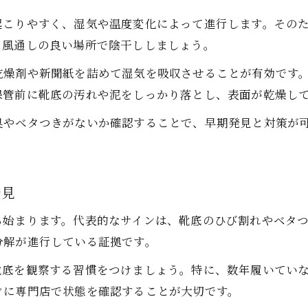
靴底修理のプロが教える作業手順のコツ
起こりやすく、湿気や温度変化によって進行します。その
ポリウレタン靴底の修理事例を徹底解説
、風通しの良い場所で陰干ししましょう。
ポリウレタン靴底の劣化対策を徹底考察
乾燥剤や新聞紙を詰めて湿気を吸収させることが有効です
加水分解しやすい靴底の特徴と原因分析
保管前に靴底の汚れや泥をしっかり落とし、表面が乾燥し
ポリウレタン靴底のメリットと修理の難易度
臭やベタつきがないか確認することで、早期発見と対策が
靴底の加水分解時期を見極めるポイント
靴修理で寿命を延ばす具体的な対策法
サンプルケースで分かる劣化状態の見分け方
発見
靴修理が簡単になる工夫と手順を紹介
ら始まります。代表的なサインは、靴底のひび割れやベタ
靴底の加水分解時に使える修理グッズ特集
分解が進行している証拠です。
DIYで靴底修理する際の基本の進め方
靴底を観察する習慣をつけましょう。特に、数年履いてい
靴修理を失敗しないためのポイント解説
ぐに専門店で状態を確認することが大切です。
靴底サンプルケースで簡単形状チェック