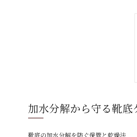
加水分解から守る靴底
靴底の加水分解を防ぐ保管と乾燥法