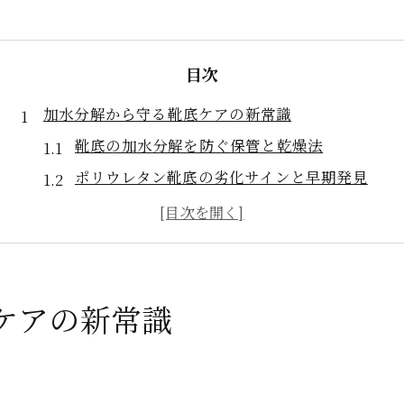
目次
加水分解から守る靴底ケアの新常識
靴底の加水分解を防ぐ保管と乾燥法
ポリウレタン靴底の劣化サインと早期発見
靴修理で長持ちさせる日常メンテナンス術
靴底の加水分解に強い素材選びのポイント
靴底サンプルケース活用で劣化予防を強化
サンプルケースを活かした靴底修理術
ケアの新常識
靴底サンプルケースで加水分解の事例検証
靴修理に使えるサンプルケースの応用法
加水分解後の靴底修理で注意すべき点