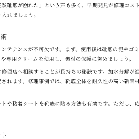
突然靴底が崩れた」という声も多く、早期発見が修理コス
ポリウレタン靴底の補修に役立つ工夫とは
り入れましょう。
靴底の加水分解は何年で現れるのか解明
加水分解が起きる靴底の経年劣化プロセス
ス術
靴底の加水分解が始まる年数と判別法
メンテナンスが不可欠です。まず、使用後は靴底の泥やゴ
ポリウレタン靴底の寿命を延ばすコツ
ーや専用クリームを使用し、素材の保護に努めましょう。
靴修理タイミングを見極めるための兆候
に修理店へ相談することが長持ちの秘訣です。加水分解が
靴底サンプルケースで寿命比較を実施
奨されます。修理事例では、靴底全体を耐久性の高い新素
滑り止め対策にはどんな方法が有効か
靴底の滑り止めに有効な修理方法を紹介
ートや粘着シートを靴底に貼る方法も有効です。ただし、
加水分解靴底の滑り対策はどうするべきか
ポリウレタン靴底ならではの滑り防止術
靴修理後に滑り止め効果を高める工夫
ント