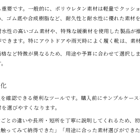
サンプルケースで試す滑り止めの有効性
も重要です。一般的に、ポリウレタン素材は軽量でクッシ
め、ゴム底や合成樹脂など、耐久性と耐水性に優れた素材
耐水性の高いゴム素材や、特殊な緩衝材を使用した製品が
ができます。特にアウトドアや雨天時によく履く靴は、素
価格など特徴が異なるため、用途や予算に合わせて選択し
す。
強化
性を確認できる便利なツールです。購入前にサンプルケー
材を選びやすくなります。
材ごとの違いや長所・短所を丁寧に説明してくれるため、
に触ってみて納得できた」「用途に合った素材選びができ