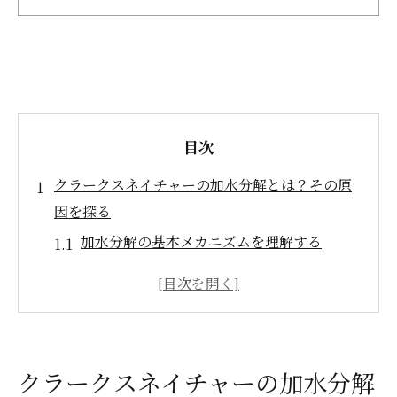
目次
クラークスネイチャーの加水分解とは？その原
因を探る
加水分解の基本メカニズムを理解する
湿気と温度が与える影響とは
クラークスネイチャーが特に脆弱な理由
ソール素材とその劣化の進行状況
頻繁な使用が加水分解を促進する理由
クラークスネイチャーの加水分解
防止策が求められる背景