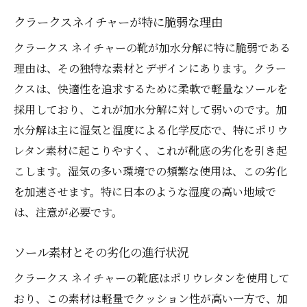
使用後に行うべきケアの手順
クラークスネイチャーが特に脆弱な理由
定期的な点検とその重要性
クラークス ネイチャーの靴が加水分解に特に脆弱である
季節ごとのメンテナンス計画
理由は、その独特な素材とデザインにあります。クラー
靴のローテーションのすすめ
クスは、快適性を追求するために柔軟で軽量なソールを
長持ちさせるための投資を考える
採用しており、これが加水分解に対して弱いのです。加
加水分解から靴を守るための防水スプレーの選
水分解は主に湿気と温度による化学反応で、特にポリウ
び方
レタン素材に起こりやすく、これが靴底の劣化を引き起
防水スプレーの基本的な機能を知る
こします。湿気の多い環境での頻繁な使用は、この劣化
素材に適した防水スプレーの選定
を加速させます。特に日本のような湿度の高い地域で
スプレーの使用頻度と適切なタイミング
は、注意が必要です。
使用時の注意点と安全対策
ソール素材とその劣化の進行状況
環境に優しい選択肢を探る
クラークス ネイチャーの靴底はポリウレタンを使用して
防水効果を最大化するためのテクニック
おり、この素材は軽量でクッション性が高い一方で、加
湿気対策！クラークスネイチャーの適切な乾燥