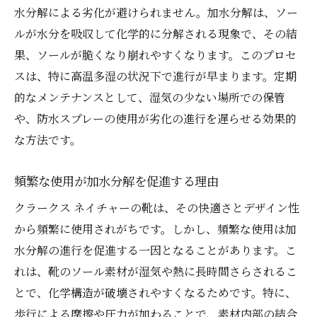
水分解による劣化が避けられません。加水分解は、ソー
方法
ルが水分を吸収して化学的に分解される現象で、その結
自然乾燥が基本となる理由
果、ソールが脆くなり崩れやすくなります。このプロセ
新聞紙やシリカゲルの効果的な使い方
スは、特に高温多湿の状況下で進行が早まります。定期
電気乾燥機を使用する際の注意点
的なメンテナンスとして、湿気の少ない場所での保管
乾燥時間の目安と確認方法
や、防水スプレーの使用が劣化の進行を遅らせる効果的
乾燥後のケアで加水分解を防ぐ
な方法です。
湿気を抑えるための室内環境づくり
頻繁な使用が加水分解を促進する理由
修理とメンテナンスで加水分解に打ち勝つスマ
ートな方法
クラークス ネイチャーの靴は、その快適さとデザイン性
から頻繁に使用されがちです。しかし、頻繁な使用は加
早期発見が鍵！加水分解の初期兆候
水分解の進行を促進する一因となることがあります。こ
修理とメンテナンスの連携が重要な理由
れは、靴のソール素材が湿気や熱に長時間さらされるこ
定期的なメンテナンス記録の付け方
とで、化学構造が破壊されやすくなるためです。特に、
修理業者を選ぶ際の基準
歩行による摩擦や圧力が加わることで、素材内部の結合