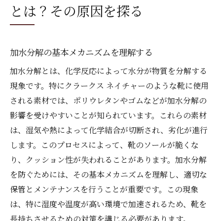
とは？その原因を探る
加水分解に強いクラークスネイチャーの修理方
法を伝授
専門家に依頼する修理のメリット
加水分解の基本メカニズムを理解する
自分でできる基本的な修理手順
加水分解とは、化学反応によって水分が物質を分解する
適切な接着剤の選び方と使用法
現象です。特にクラークス ネイチャーのような靴に使用
効果的なソールの再生方法
される素材では、ポリウレタンやゴムなどが加水分解の
修理後のメンテナンスが重要な理由
影響を受けやすいことが知られています。これらの素材
失敗しないための注意点
は、湿気や熱によって化学結合が切断され、劣化が進行
します。このプロセスによって、靴のソールが脆くな
素材劣化を防ぐ！クラークスネイチャーのメン
り、クッション性が失われることがあります。加水分解
テナンス法
を防ぐためには、その基本メカニズムを理解し、適切な
日常的なケアの基本を理解しよう
保管とメンテナンスを行うことが重要です。この現象
素材に適したクリーナーの選び方
は、特に湿度や温度が高い環境で加速されるため、靴を
クリーニング頻度とタイミングの最適化
長持ちさせるための対策を講じる必要があります。