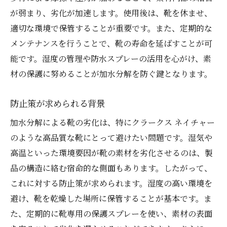
DIYメンテナンスで注意すべきポイント
が弱まり、劣化が加速します。使用後は、靴を休ませ、
長期的に靴を守るための戦略
適切な環境で保管することが重要です。また、定期的な
メンテナンスを行うことで、靴の寿命を延ばすことが可
能です。湿度の管理や防水スプレーの活用を心がけ、素
材の保護に努めることが加水分解を防ぐ鍵となります。
防止策が求められる背景
加水分解による靴の劣化は、特にクラークス ネイチャー
のような高品質な靴にとって避けたい問題です。湿気や
高温といった環境要因が靴の素材を劣化させるのは、製
品の構造に絡む宿命的な側面もあります。したがって、
これに対する防止策が求められます。湿度の高い環境を
避け、靴を乾燥した場所に保管することが基本です。ま
た、定期的に靴専用の保護スプレーを使い、素材の表面