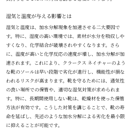
保湿クリームの使い方とその効果
プロフェッショナルに頼るべき場面
湿気と温度が与える影響とは
メンテナンス用品の正しい管理方法
湿気と温度は、加水分解現象を加速させる二大要因で
加水分解を防ぐための靴の保管方法と注意点
す。特に、湿度の高い環境では、素材が水分を吸収しや
乾燥した環境の重要性について
すくなり、化学結合が破壊されやすくなります。さら
に、温度が高いと化学反応の速度が増し、加水分解が加
シューキーパーの効果的な活用法
速されます。これにより、クラークス ネイチャーのよう
直射日光を避ける理由と方法
な靴のソールは早い段階で劣化が進行し、機能性が損な
通気性のある保管袋の選び方
われるリスクが高まります。靴を守るためには、通気性
一定温度を保つことの利点
の良い場所での保管や、適切な湿気対策が求められま
長期保管時の予防策
す。特に、長期間使用しない靴は、乾燥材を使った保管
クラークスネイチャーを長持ちさせるための具
方法が有効です。こうした対策を講じることで、靴の寿
体的な手順
命を延ばし、先述のような加水分解による劣化を最小限
購入直後から始めるべき保護策
に抑えることが可能です。