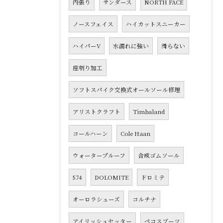
内張り
サンダース
NORTH FACE
ノースフェイス
ハイカットスニーカー
ハイパーV
水濡れに強い
滑らない
座刳り加工
ソフトスパイク交換式オールソール修理
アリストクラフト
Timbaland
コールハーン
Cole Haan
ウォータープルーフ
合成ゴムソール
574
DOLOMITE
ドロミテ
オーロラシューズ
コルチナ
アイリッシュセッター
ペコスブーツ