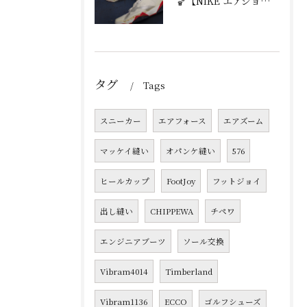
🏀【NIKE エアジョーダン7 加水分解修理｜ミッドソール交...
タグ
Tags
スニーカー
エアフォース
エアズーム
マッケイ縫い
オパンケ縫い
576
ヒールカップ
FootJoy
フットジョイ
出し縫い
CHIPPEWA
チペワ
エンジニアブーツ
ソール交換
Vibram4014
Timberland
Vibram1136
ECCO
ゴルフシューズ