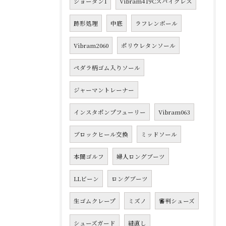
ジョーダン1
Vibram419Cスパイクレス
跡形処理
中底
ラフレンボール
Vibram2060
ポリウレタンソール
ペダラ柄ゴム入りソール
ジャーマントレーナー
インスタポンプフューリー
Vibram063
ブロックヒール交換
ミッドソール
本間ゴルフ
婦人ロングブーツ
LLビーン
ロングブーツ
生ゴムクレープ
ミズノ
審判シューズ
シューズガード
縫直し