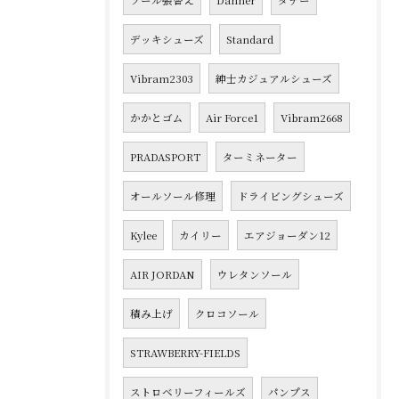
ソール張替え
Danner
ダナー
デッキシューズ
Standard
Vibram2303
紳士カジュアルシューズ
かかとゴム
Air Force1
Vibram2668
PRADASPORT
ターミネーター
オールソール修理
ドライビングシューズ
Kylee
カイリー
エアジョーダン12
AIR JORDAN
ウレタンソール
積み上げ
クロコソール
STRAWBERRY-FIELDS
ストロベリーフィールズ
パンプス