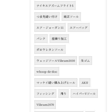
ナイキエアズームフライト5
つま先縫い付け
純正ソール
エア・ジョーダン11
エアーバッグ
パンク
座繰り加工
ポロウレタンソール
ウェッジソールVibram1030
生ゴム
whoop-de-doo
マッケイ縫い積み上げヒール
AKU
フィッシング
滑り
ハイパーVソール
Vibram2070