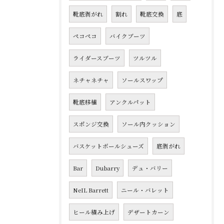
靴底剥がれ
割れ
靴底交換
底
ペコペコ
バイクブーツ
ライダースブーツ
ツルツル
ネチャネチャ
ソールスワップ
靴底移植
アンクルパット
スポンジ交換
ソール内クッション
バスケットボールシューズ
底剥がれ
Bar
Dubarry
デュ・バリー
NeIL Barrett
ニール・バレット
ヒール積み上げ
デザートカーン