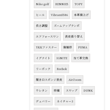
Nike golf
RENNIE5
TOPY
ヒール
Vibram5586
本革積上げ
長さ調整
ズームアップテンポ
エアフォースワン
表皮張り替え
YKKファスナー
傷補修
PUMA
イグナイト
IGNITE
当て革交換
リーボック
Reebok
履き口スポンジ表皮
AirZoom
ウレタン
移植
スワップ
DUNK
デュバリー
ネイチャー3