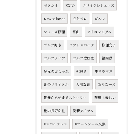
ゼクシオ
XXIO
スパイクレシューズ
NewBalance
立ちベロ
ゴルフ
シューズ修理
富山
アイコンモデル
ゴルフ好き
ソフトスパイク
修理完了
ゴルフライフ
ゴルフ愛好家
福岡県
足元のおしゃれ
靴磨き
歩きやすさ
靴のリサイクル
大切な靴
新たな一歩
足元から始まるストーリー
環境に優しい
靴の長寿命化
愛着アイテム
#スパイクレス
#オールソール交換