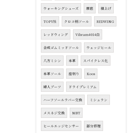
ウォーキングシューズ
厚底
積上げ
TOPY社
クロコ柄ソール
REDWING
レッドウィング
Vibram4014白
合成ゴムミッドソール
ウェッジヒール
八方ミシン
本革
スパイクレス化
本革ソール
座刳り
Koos
婦人ブーツ
ドライプレミアム
ハーフソールラバー交換
ミシュラン
メスネジ交換
MBT
ヒールエッジセンサー
部分修理