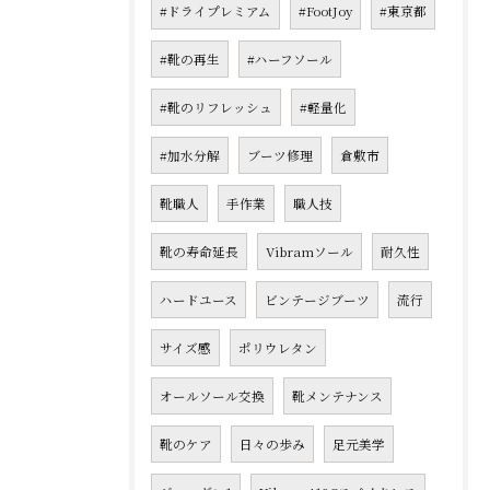
#ドライプレミアム
#FootJoy
#東京都
#靴の再生
#ハーフソール
#靴のリフレッシュ
#軽量化
#加水分解
ブーツ修理
倉敷市
靴職人
手作業
職人技
靴の寿命延長
Vibramソール
耐久性
ハードユース
ビンテージブーツ
流行
サイズ感
ポリウレタン
オールソール交換
靴メンテナンス
靴のケア
日々の歩み
足元美学