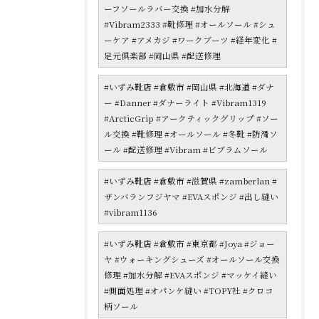
ーフソールラバー交換 #加水分解
#Vibram2333 #靴修理 #オールソール #シュ
ーケア #アメカジ #ワークブーツ #経年変化 #
足元倶楽部 #岡山県 #配送修理
#いずみ靴店 #倉敷市 #岡山県 #北海道 #ダナ
ー #Danner #ダナーライト #Vibram1319
#ArcticGrip #アークティックグリップ #ソー
ル交換 #靴修理 #オールソール #冬靴 #防滑ソ
ール #配送修理 #Vibram #ビブラムソール
#いずみ靴店 #倉敷市 #滋賀県 #zamberlan #
ザンバランフジヤマ #EVAスポンジ #出し縫い
#vibram1136
#いずみ靴店 #倉敷市 #東京都 #Joya #ジョー
ヤ #ウォーキングシューズ #オールソール交換
修理 #加水分解 #EVAスポンジ #マッケイ縫い
#側面処理 #オパンケ縫い #TOPY社 #クロコ
柄ソール