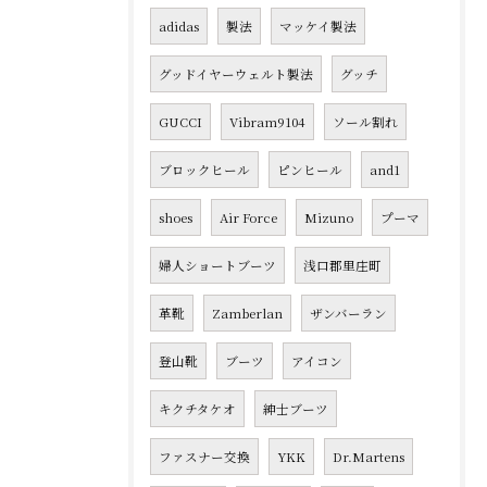
adidas
製法
マッケイ製法
グッドイヤーウェルト製法
グッチ
GUCCI
Vibram9104
ソール割れ
ブロックヒール
ピンヒール
and1
shoes
Air Force
Mizuno
プーマ
婦人ショートブーツ
浅口郡里庄町
革靴
Zamberlan
ザンバーラン
登山靴
ブーツ
アイコン
キクチタケオ
紳士ブーツ
ファスナー交換
YKK
Dr.Martens