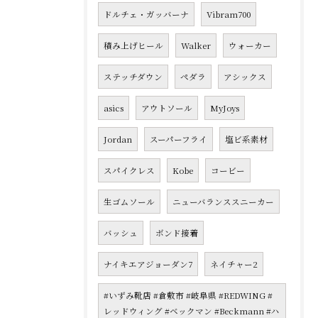
ドルチェ・ガッバーナ
Vibram700
積み上げヒール
Walker
ウォーカー
ステッチダウン
ペダラ
アシックス
asics
アウトソール
MyJoys
Jordan
スーパーフライ
塩ビ系素材
スパイクレス
Kobe
コービー
生ゴムソール
ニューバランススニーカー
バッシュ
ボンド接着
ナイキエアジョーダン7
ネイチャー2
#いずみ靴店 #倉敷市 #岐阜県 #REDWING #
レッドウィング #ベックマン #Beckmann #ハ