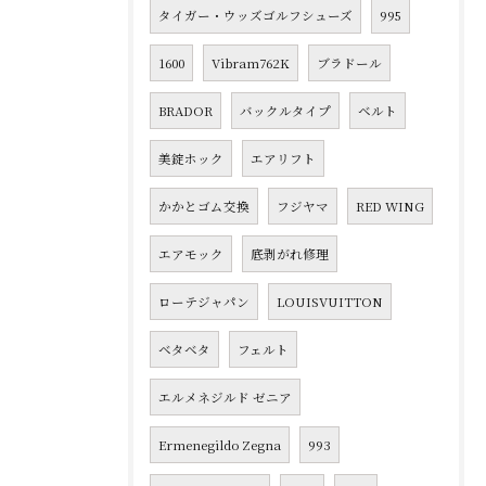
タイガー・ウッズゴルフシューズ
995
1600
Vibram762K
ブラドール
BRADOR
バックルタイプ
ベルト
美錠ホック
エアリフト
かかとゴム交換
フジヤマ
RED WING
エアモック
底剥がれ修理
ローテジャパン
LOUISVUITTON
ベタベタ
フェルト
エルメネジルド ゼニア
Ermenegildo Zegna
993