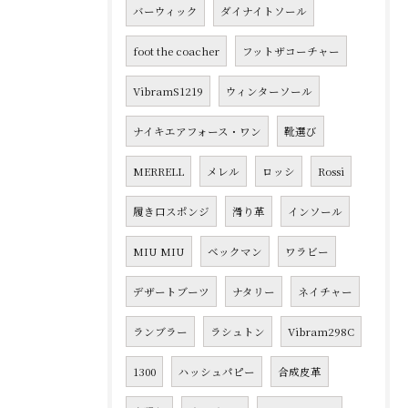
バーウィック
ダイナイトソール
foot the coacher
フットザコーチャー
VibramS1219
ウィンターソール
ナイキエアフォース・ワン
靴選び
MERRELL
メレル
ロッシ
Rossi
履き口スポンジ
滑り革
インソール
MIU MIU
ベックマン
ワラビー
デザートブーツ
ナタリー
ネイチャー
ランブラー
ラシュトン
Vibram298C
1300
ハッシュパピー
合成皮革