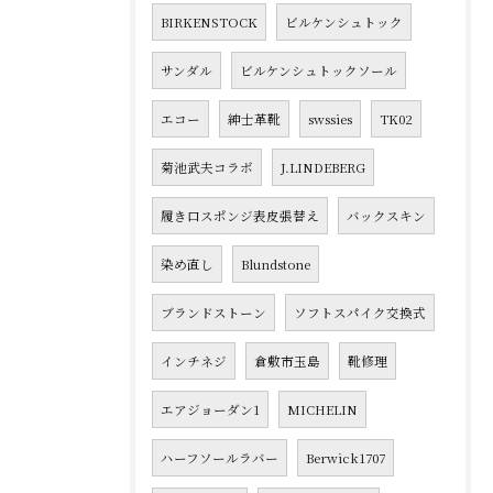
BIRKENSTOCK
ビルケンシュトック
サンダル
ビルケンシュトックソール
エコー
紳士革靴
swssies
TK02
菊池武夫コラボ
J.LINDEBERG
履き口スポンジ表皮張替え
バックスキン
染め直し
Blundstone
ブランドストーン
ソフトスパイク交換式
インチネジ
倉敷市玉島
靴修理
エアジョーダン1
MICHELIN
ハーフソールラバー
Berwick1707