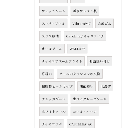
ウェッジソール
ポリウレタン製
スーパーソール
Vibram947
合成ゴム
スラス移植
Carolina / キャロライナ
オールソール
WALLABY
ナイキエアズームフライト
側面縫い付け
底縫い
ソール内クッションの交換
樹脂製ヒールカップ
側面縫い
北海道
チャッカブーツ
生ゴムクレープソール
ホワイトソール
コール・ハーン
ナイキコラボ
CASTELBAJAC