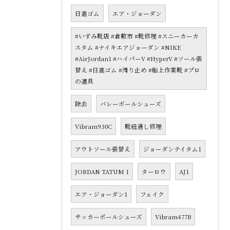
日進ゴム
エア・ジョーダン
#いずみ靴店 #倉敷市 #靴修理 #スニーカーカ
スタム #ナイキエアジョーダン #NIKE
#AirJordan1 #ハイパーV #HyperV #ソール張
替え #日進ゴム #滑り止め #船上作業靴 #プロ
の道具
除去
バレーボールシューズ
Vibram930C
靴紐通し修理
アウトソール張替え
ジョーダンテイタム1
JORDAN TATUM 1
ターロウ
AJ1
エア・ジョーダン1
フェイク
サッカーボールシューズ
Vibram477B