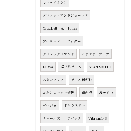
マッケイミシン
クロケットアンドジョーンズ
Crockett ＆ Jones
アイリッシュ・セッター
クラシックラウンド
ミリタリーブーツ
LOWA
塩ビ系ソール
STAN SMITH
スタンスミス
ソール剥がれ
かかとコーナー修理
傾斜板
段差あり
ベージュ
半革ラスター
チャールズパッチパッチ
Vibram148