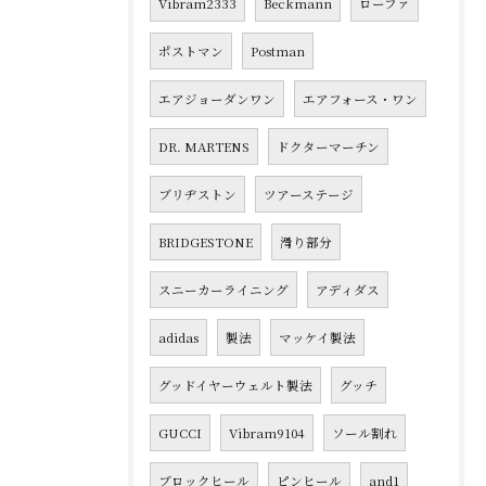
Vibram2333
Beckmann
ローファ
ポストマン
Postman
エアジョーダンワン
エアフォース・ワン
DR. MARTENS
ドクターマーチン
ブリヂストン
ツアーステージ
BRIDGESTONE
滑り部分
スニーカーライニング
アディダス
adidas
製法
マッケイ製法
グッドイヤーウェルト製法
グッチ
GUCCI
Vibram9104
ソール割れ
ブロックヒール
ピンヒール
and1