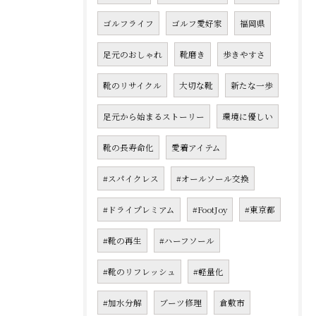
ゴルフライフ
ゴルフ愛好家
福岡県
足元のおしゃれ
靴磨き
歩きやすさ
靴のリサイクル
大切な靴
新たな一歩
足元から始まるストーリー
環境に優しい
靴の長寿命化
愛着アイテム
#スパイクレス
#オールソール交換
#ドライプレミアム
#FootJoy
#東京都
#靴の再生
#ハーフソール
#靴のリフレッシュ
#軽量化
#加水分解
ブーツ修理
倉敷市