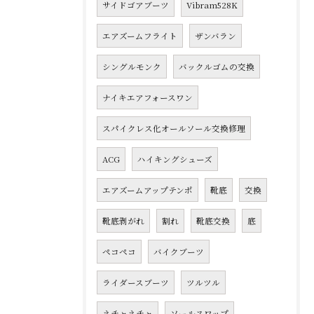
サイドゴアブーツ
Vibram528K
エアズームフライト
ザンバラン
シングルモンク
バックルゴムの交換
ナイキエアフォースワン
スパイクレス化オールソール交換修理
ACG
ハイキングシューズ
エアズームアップテンポ
靴底
交換
靴底剥がれ
割れ
靴底交換
底
ペコペコ
バイクブーツ
ライダースブーツ
ツルツル
ネチャネチャ
ソールスワップ