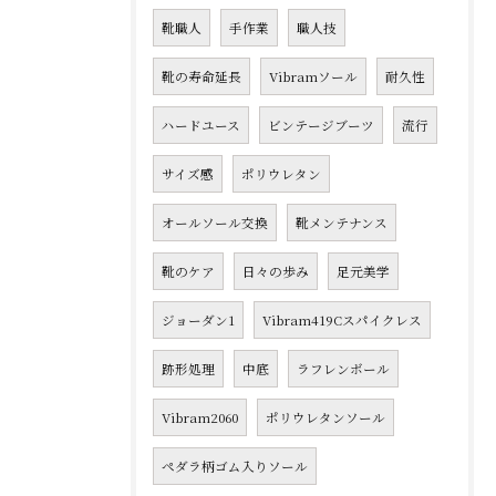
靴職人
手作業
職人技
靴の寿命延長
Vibramソール
耐久性
ハードユース
ビンテージブーツ
流行
サイズ感
ポリウレタン
オールソール交換
靴メンテナンス
靴のケア
日々の歩み
足元美学
ジョーダン1
Vibram419Cスパイクレス
跡形処理
中底
ラフレンボール
Vibram2060
ポリウレタンソール
ペダラ柄ゴム入りソール