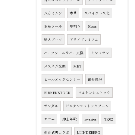
八方ミシン
本革
スパイクレス化
本革ソール
座刳り
Koos
婦人ブーツ
ドライプレミアム
ハーフソールラバー交換
ミシュラン
メスネジ交換
MBT
ヒールエッジセンサー
部分修理
BIRKENSTOCK
ビルケンシュトック
サンダル
ビルケンシュトックソール
エコー
紳士革靴
swssies
TK02
菊池武夫コラボ
J.LINDEBERG