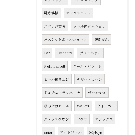
靴底移植
アンクルパット
スポンジ交換
ソール内クッション
バスケットボールシューズ
底剥がれ
Bar
Dubarry
デュ・バリー
NeIL Barrett
ニール・バレット
ヒール積み上げ
デザートカーン
ドルチェ・ガッバーナ
Vibram700
積み上げヒール
Walker
ウォーカー
ステッチダウン
ペダラ
アシックス
asics
アウトソール
MyJoys