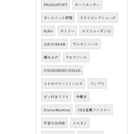
PRADASPORT
ターミネーター
オールソール修理
ドライビングシューズ
Kylee
カイリー
エアジョーダン12
AIR JORDAN
ウレタンソール
積み上げ
クロコソール
STRAWBERRY-FIELDS
ストロベリーフィールズ
パンプス
ピン付きリフト
中敷き
DoctorMartens
YKK金属ファスナー
片足のみ対応
メスネジ