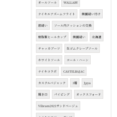
オールソール
WALLABY
ナイキエアズームフライト
側面縫い付け
底縫い
ソール内クッションの交換
樹脂製ヒールカップ
側面縫い
北海道
チャッカブーツ
生ゴムクレープソール
ホワイトソール
コール・ハーン
ナイキコラボ
CASTELBAJAC
カステルバジャック
3層
Jpya
履き口
パイピング
オックスフォード
Vibram2021サンドベージュ