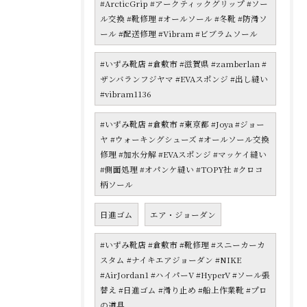
#ArcticGrip #アークティックグリップ #ソー
ル交換 #靴修理 #オールソール #冬靴 #防滑ソ
ール #配送修理 #Vibram #ビブラムソール
#いずみ靴店 #倉敷市 #滋賀県 #zamberlan #
ザンバランフジヤマ #EVAスポンジ #出し縫い
#vibram1136
#いずみ靴店 #倉敷市 #東京都 #Joya #ジョー
ヤ #ウォーキングシューズ #オールソール交換
修理 #加水分解 #EVAスポンジ #マッケイ縫い
#側面処理 #オパンケ縫い #TOPY社 #クロコ
柄ソール
日進ゴム
エア・ジョーダン
#いずみ靴店 #倉敷市 #靴修理 #スニーカーカ
スタム #ナイキエアジョーダン #NIKE
#AirJordan1 #ハイパーV #HyperV #ソール張
替え #日進ゴム #滑り止め #船上作業靴 #プロ
の道具