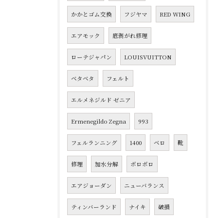
かかとゴム交換
フジヤマ
RED WING
エアモック
底剥がれ修理
ローテジャパン
LOUISVUITTON
ベタベタ
フェルト
エルメネジルド ゼニア
Ermenegildo Zegna
993
フェルランニング
1400
ベロ
靴
修理
加水分解
ボロボロ
エアジョーダン
ニューバランス
ティンバーランド
ナイキ
破損