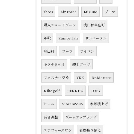
shoes
Air Force
Mizuno
プーマ
婦人ショートブーツ
浅口郡里庄町
革靴
Zamberlan
ザンバーラン
登山靴
ブーツ
アイコン
キクチタケオ
紳士ブーツ
ファスナー交換
YKK
Dr.Martens
Nike golf
RENNIE5
TOPY
ヒール
Vibram5586
本革積上げ
長さ調整
ズームアップテンポ
エアフォースワン
表皮張り替え