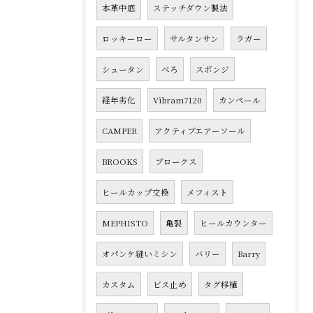
本革中底
ステッチダウン製法
ロッキーロー
サルタンサン
ラガー
シュータン
べろ
スポンジ
経年劣化
Vibram7120
カンペール
CAMPER
アクティブエアーソール
BROOKS
ブロークス
ヒールカップ交換
メフィスト
MEPHISTO
亀裂
ヒールカウンター
オパンケ縫いミシン
バリー
Barry
カスタム
ビス止め
タグ移植