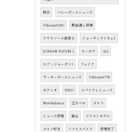
除去
バレーボールシューズ
Vibram930C
靴紐通し修理
アウトソール張替え
ジョーダンテイタム1
JORDAN TATUM 1
ターロウ
AJ1
エア・ジョーダン1
フェイク
サッカーボールシューズ
Vibram477B
ゼクシオ
XXIO
スパイクレシューズ
NewBalance
立ちベロ
ゴルフ
シューズ修理
富山
アイコンモデル
ゴルフ好き
ソフトスパイク
修理完了