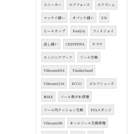
スニーカー
エアフォース
エアズーム
マッケイ縫い
オパンケ縫い
576
ヒールカップ
FootJoy
フットジョイ
出し縫い
CHIPPEWA
チペワ
エンジニアブーツ
ソール交換
Vibram4014
Timberland
Vibram1136
ECCO
ゴルフシューズ
NIKE
ソール剥がれ修理
ソール内クッション交換
EVAスポンジ
Vibram100
オールソール交換修理