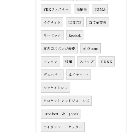
YKKファスナー
傷補修
PUMA
イグナイト
IGNITE
当て革交換
リーボック
Reebok
履き口スポンジ表皮
AirZoom
ウレタン
移植
スワップ
DUNK
デュバリー
ネイチャー3
マッケイミシン
クロケットアンドジョーンズ
Crockett ＆ Jones
アイリッシュ・セッター