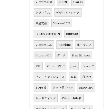
Vibram419C
ICON
Clarks
クラークス
デザートトレック
中底交換
Vibram2021
LOUIS VUITTON
側面処理
Vibram1030
Hawkins
ホーキンス
Vibram430
ダンク
New Balance
992
Vibram893C
Joya
ジョーヤ
ウォーキングシューズ
厚底
積上げ
TOPY社
クロコ柄ソール
REDWING
レッドウィング
Vibram4014白
合成ゴムミッドソール
ウェッジヒール