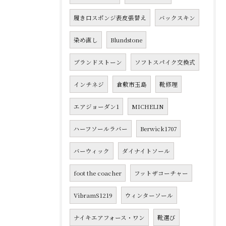
履き口スポンジ表皮張替え
バックスキン
染め直し
Blundstone
ブランドストーン
ソフトスパイク交換式
インチネジ
倉敷市玉島
靴修理
エアジョーダン1
MICHELIN
ハーフソールラバー
Berwick1707
バーウィック
ダイナイトソール
foot the coacher
フットザコーチャー
VibramS1219
ウィンターソール
ナイキエアフォース・ワン
靴選び