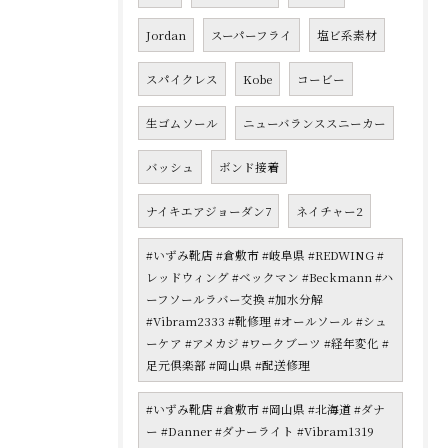
Jordan
スーパーフライ
塩ビ系素材
スパイクレス
Kobe
コービー
生ゴムソール
ニューバランススニーカー
バッシュ
ボンド接着
ナイキエアジョーダン7
ネイチャー2
#いずみ靴店 #倉敷市 #岐阜県 #REDWING #
レッドウィング #ベックマン #Beckmann #ハ
ーフソールラバー交換 #加水分解
#Vibram2333 #靴修理 #オールソール #シュ
ーケア #アメカジ #ワークブーツ #経年変化 #
足元倶楽部 #岡山県 #配送修理
#いずみ靴店 #倉敷市 #岡山県 #北海道 #ダナ
ー #Danner #ダナーライト #Vibram1319