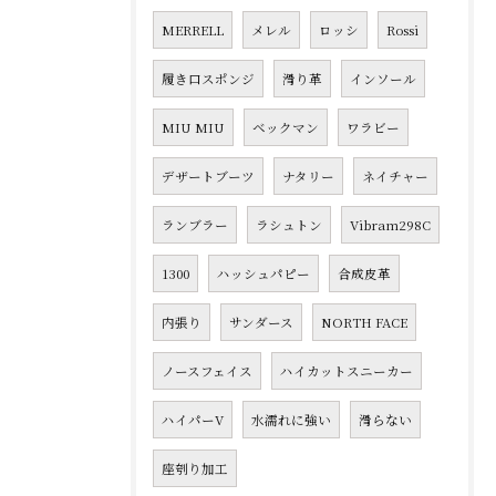
MERRELL
メレル
ロッシ
Rossi
履き口スポンジ
滑り革
インソール
MIU MIU
ベックマン
ワラビー
デザートブーツ
ナタリー
ネイチャー
ランブラー
ラシュトン
Vibram298C
1300
ハッシュパピー
合成皮革
内張り
サンダース
NORTH FACE
ノースフェイス
ハイカットスニーカー
ハイパーV
水濡れに強い
滑らない
座刳り加工