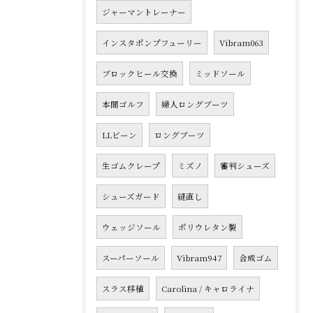
ジャーマントレーナー
インスタポンプフューリー
Vibram063
ブロックヒール交換
ミッドソール
本間ゴルフ
婦人ロングブーツ
LLビーン
ロングブーツ
生ゴムクレープ
ミズノ
審判シューズ
シューズガード
縫直し
ウェッジソール
ポリウレタン製
スーパーソール
Vibram947
合成ゴム
スラス移植
Carolina / キャロライナ