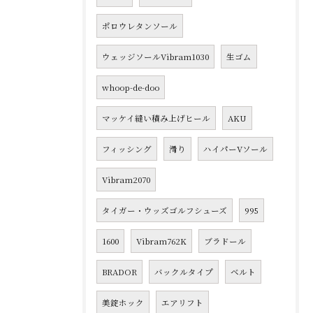
ポロウレタンソール
ウェッジソールVibram1030
生ゴム
whoop-de-doo
マッケイ縫い積み上げヒール
AKU
フィッシング
滑り
ハイパーVソール
Vibram2070
タイガー・ウッズゴルフシューズ
995
1600
Vibram762K
ブラドール
BRADOR
バックルタイプ
ベルト
美錠ホック
エアリフト